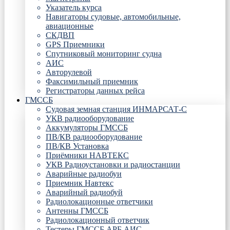
Указатель курса
Навигаторы судовые, автомобильные,
авиационные
СКДВП
GPS Приемники
Спутниковый мониторинг судна
АИС
Авторулевой
Факсимильный приемник
Регистраторы данных рейса
ГМССБ
Судовая земная станция ИНМАРСАТ-С
УКВ радиооборудование
Аккумуляторы ГМССБ
ПВ/КВ радиооборудование
ПВ/КВ Установка
Приёмники НАВТЕКС
УКВ Радиоустановки и радиостанции
Аварийные радиобуи
Приемник Навтекс
Аварийный радиобуй
Радиолокационные ответчики
Антенны ГМССБ
Радиолокационный ответчик
Тестеры ГМССБ АРБ АИС