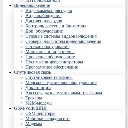
Металлоискатели
Видеонаблюдение
Видеокамеры для судов
Видеонаблюдение
Дисплеи для судов
Контроль доступа и биометрия
Доп. оборудование
Судовые системы видеонаблюдения
Серверы для систем видеонаблюдения
Сетевое оборудование
Мониторы и видеостены
Проектное оборудование
Носимые видеорегистраторы
Программное обеспечение
Спутниковая связь
Спутниковые телефоны
Морское спутниковое оборудование
Док-станции
Аксессуары к спутниковым телефонам
Трекеры
М2М-модемы
GSM/VoIP/ШПД
GSM репитеры
Мобильные радиосети
Модемы