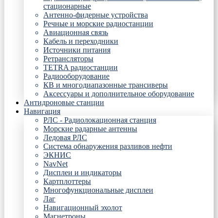
стационарные
Антенно-фидерные устройства
Речные и морские радиостанции
Авиационная связь
Кабель и переходники
Источники питания
Ретрансляторы
TETRA радиостанции
Радиооборудование
КВ и многодиапазонные трансиверы
Аксессуары и дополнительное оборудование
Антидроновые станции
Навигация
РЛС - Радиолокационная станция
Морские радарные антенны
Ледовая РЛС
Система обнаружения разливов нефти
ЭКНИС
NavNet
Дисплеи и индикаторы
Картплоттеры
Многофункциональные дисплеи
Лаг
Навигационный эхолот
Магнетроны