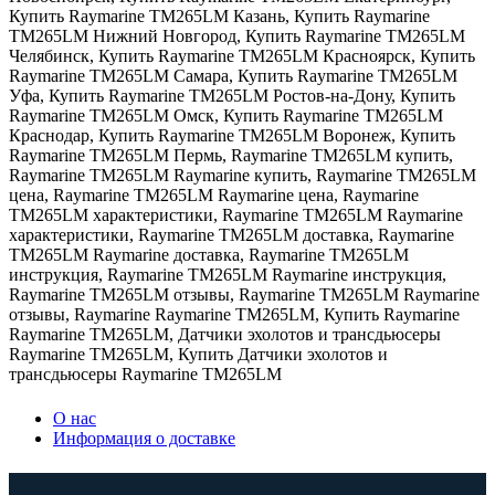
Купить Raymarine TM265LM Казань
,
Купить Raymarine
TM265LM Нижний Новгород
,
Купить Raymarine TM265LM
Челябинск
,
Купить Raymarine TM265LM Красноярск
,
Купить
Raymarine TM265LM Самара
,
Купить Raymarine TM265LM
Уфа
,
Купить Raymarine TM265LM Ростов-на-Дону
,
Купить
Raymarine TM265LM Омск
,
Купить Raymarine TM265LM
Краснодар
,
Купить Raymarine TM265LM Воронеж
,
Купить
Raymarine TM265LM Пермь
,
Raymarine TM265LM купить
,
Raymarine TM265LM Raymarine купить
,
Raymarine TM265LM
цена
,
Raymarine TM265LM Raymarine цена
,
Raymarine
TM265LM характеристики
,
Raymarine TM265LM Raymarine
характеристики
,
Raymarine TM265LM доставка
,
Raymarine
TM265LM Raymarine доставка
,
Raymarine TM265LM
инструкция
,
Raymarine TM265LM Raymarine инструкция
,
Raymarine TM265LM отзывы
,
Raymarine TM265LM Raymarine
отзывы
,
Raymarine Raymarine TM265LM
,
Купить Raymarine
Raymarine TM265LM
,
Датчики эхолотов и трансдьюсеры
Raymarine TM265LM
,
Купить Датчики эхолотов и
трансдьюсеры Raymarine TM265LM
О нас
Информация о доставке