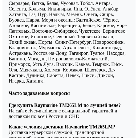
Сырдарья, Вятка, Белая, Чусовая, Тобол, Ангара,
Селенга, Колыма, Индигирка, Яна, Олёнек, Анабар,
Хатанга, Таз, Пур, Надым, Мезень, Онега, Свирь,
Вуокса, Нарва. Моря и океаны: Балтийское, Чёрное,
Азовское, Каспийское, Баренцево, Белое, Карское, море
Лаптевых, Восточно-Сибирское, Чукотское, Берингово,
Охотское, Японское, Северный Ледовитый океан,
Тихий океан. Порты: Санкт-Петербург, Новороссийск,
Владивосток, Мурманск, Архангельск, Калининград,
Астрахань, Ростов-на-Дону, Таганрог, Туапсе, Находка,
Ванино, Магадан, Петропавловск-Камчатский,
Приморск, Усть-Луга, Высоцк, Кавказ, Темрюк, Ейск,
Оля, Махачкала, Холмск, Корсаков, Шахтёрск, Де-
Кастри, Дудинка, Сабетта, Певек, Тикси, Диксон,
Игарка, Хатанга.
Часто задаваемые вопросы
Где купить Raymarine TM265LM по лучшей цене?
На сайте river-marine.ru с официальной гарантией и
доставкой по всей России и СНГ.
Какие условия доставки Raymarine TM265LM?
Доставка курьерской службой, транспортной
компанией, а также речным и морским транспортом в