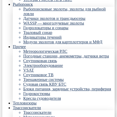
Рыбопоиск
Рыбопоисковые эхолоты, эхолоты для рыбной
ловли
Датчики эхолотов и трансдьюсеры
WASSP — многолучевые эхолоты
Гидролокаторы и сонары
Траловый сонар
Индикаторы течений
Модули эхолотов для картплоттеров и МФД
Прочее
Метеорологическая РЛС
Погодные станции, анемометры, датчики ветра
Спутниковая связь
Электрооборудование
VSAT
Спутниковое ТВ
Тренажерные системы
Судовая связь КВУ БТС
Блоки питания, зарядные устройства, периферия
Гидрокостюмы
Кресла судоводителя
Тепловизоры
Трассоискатели
Трассоискатели