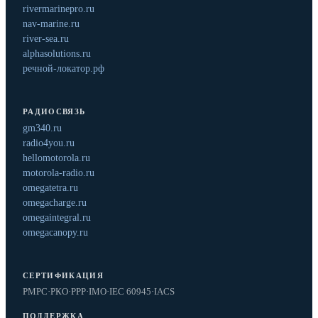
rivermarinepro.ru
nav-marine.ru
river-sea.ru
alphasolutions.ru
речной-локатор.рф
РАДИОСВЯЗЬ
gm340.ru
radio4you.ru
hellomotorola.ru
motorola-radio.ru
omegatetra.ru
omegacharge.ru
omegaintegral.ru
omegacanopy.ru
СЕРТИФИКАЦИЯ
РМРС
·
РКО
·
РРР
·
IMO
·
IEC 60945
·
IACS
ПОДДЕРЖКА