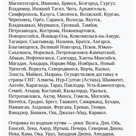
Магнитогорск, Иваново, Брянск, Белгород, Сургут,
Владимир, Нижний Тагил, Чита, Архангельск,
Симферополь, Калуга, Смоленск, Волжский, Курган,
Череповец, Орёл, Саранск, Вологда, Якутск,
Владикавказ, Мурманск, Грозный, Тамбов,
Петрозаводск, Кострома, Нижневартовск,
Новороссийск, Йошкар-Ола, Комсомольск-на-Амуре,
Таганрог, Сыктывкар, Нальчик, Братск, Ангарск,
Благовещенск, Великий Новгород, Псков, Южно-
Сахалинск, Норильск, Петропавловск-Камчатский,
Абакан, Нефтеюганск, Салехард, Ханты-Мансийск,
Магадан, Анадырь, Нарьян-Мар, Ноябрьск, Новый
Уренгой, Воркута, Северодвинск, Керчь, Кызыл,
Элиста, Майкоп, Назрань. Осуществляем доставку в
страны СНГ: Алматы, Нур-Султан (Астана), Шымкент,
Актобе, Караганда, Тараз, Павлодар, Усть-Каменогорск,
Семей, Атырау, Костанай, Кызылорда, Уральск,
Петропавловск, Актау, Минск, Гомель, Могилёв,
Витебск, Гродно, Брест, Ташкент, Самарканд, Бухара,
Наманган, Андижан, Фергана, Ереван, Гюмри,
Ванадзор, Бишкек, Ош, Джалал-Абад, Каракол.
Отправка по водным путям — реки: Волга, Дон, Обь,
Енисей, Лена, Амур, Иртыш, Печора, Северная Двина,
Нева, Кама, Ока, Урал, Западная Двина, Амударья,