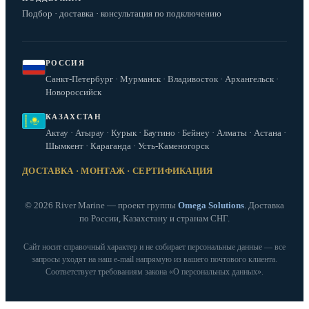
Подбор · доставка · консультация по подключению
РОССИЯ
Санкт-Петербург · Мурманск · Владивосток · Архангельск ·
Новороссийск
КАЗАХСТАН
Актау · Атырау · Курык · Баутино · Бейнеу · Алматы · Астана ·
Шымкент · Караганда · Усть-Каменогорск
ДОСТАВКА · МОНТАЖ · СЕРТИФИКАЦИЯ
© 2026 River Marine — проект группы
Omega Solutions
. Доставка
по России, Казахстану и странам СНГ.
Сайт носит справочный характер и не собирает персональные данные — все
запросы уходят на наш e‑mail напрямую из вашего почтового клиента.
Соответствует требованиям закона «О персональных данных».