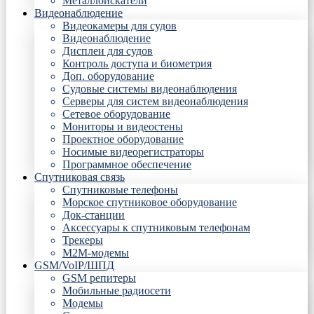
Металлоискатели
Видеонаблюдение
Видеокамеры для судов
Видеонаблюдение
Дисплеи для судов
Контроль доступа и биометрия
Доп. оборудование
Судовые системы видеонаблюдения
Серверы для систем видеонаблюдения
Сетевое оборудование
Мониторы и видеостены
Проектное оборудование
Носимые видеорегистраторы
Программное обеспечение
Спутниковая связь
Спутниковые телефоны
Морское спутниковое оборудование
Док-станции
Аксессуары к спутниковым телефонам
Трекеры
М2М-модемы
GSM/VoIP/ШПД
GSM репитеры
Мобильные радиосети
Модемы