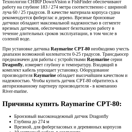
Технологии CHIRP DownVision и FishFinder обеспечивают
работу на глубине 183 / 274 метра соответственно с шириной
луча 60 / 25 градусов. В качестве материала корпуса судна
рекомендуется фиберглас и дерево. Врезные бронзовые
датчики обладают максимальной надежностью в сегменте
врезных датчиков, обеспечивают безотказную работу в
течение длительных сроков эксплуатации, в том числе в
соленой воде.
При установке датчика
Raymarine CPT-80
необходимо учесть
диапазон возможной килеватости 0-25 градусов. Трансдьюсер
предназначен для работы с устройствами
Raymarine
серии
Dragonfly
, измеряет глубину и температуру. Входящий в
комплект кабель упрощает установку. Оборудование
производителя
Raymarine
обладает высочайшим качеством и
надежностью. Чтобы купить датчик CPT-80 обратитесь к
авторизованному партнеру производителя - в компанию
River-marine.
Причины купить Raymarine CPT-80:
Бронзовый высоконадежный датчик Dragonfly
Глубина до 274 м
Врезной, для фибергласовых и деревянных корпусов