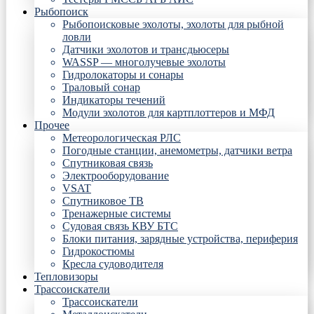
Рыбопоиск
Рыбопоисковые эхолоты, эхолоты для рыбной
ловли
Датчики эхолотов и трансдьюсеры
WASSP — многолучевые эхолоты
Гидролокаторы и сонары
Траловый сонар
Индикаторы течений
Модули эхолотов для картплоттеров и МФД
Прочее
Метеорологическая РЛС
Погодные станции, анемометры, датчики ветра
Спутниковая связь
Электрооборудование
VSAT
Спутниковое ТВ
Тренажерные системы
Судовая связь КВУ БТС
Блоки питания, зарядные устройства, периферия
Гидрокостюмы
Кресла судоводителя
Тепловизоры
Трассоискатели
Трассоискатели