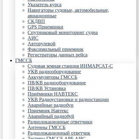
Указатель курса
Навигаторы судовые, автомобильные,
авиационные
СКДВП
GPS Приемники
Спутниковый мониторинг судна
АИС
Авторулевой
Факсимильный приемник
Регистраторы данных рейса
ГМССБ
Судовая земная станция ИНМАРСАТ-С
УКВ радиооборудование
Аккумуляторы ГМССБ
ПВ/КВ радиооборудование
ПВ/КВ Установка
Приёмники НАВТЕКС
УКВ Радиоустановки и радиостанции
Аварийные радиобуи
Приемник Навтекс
Аварийный радиобуй
Радиолокационные ответчики
Антенны ГМССБ
Радиолокационный ответчик
Тестеры ГМССБ АРБ АИС