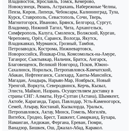
Владивосток, Ярославль, Томск, Кемерово,
Новокузнецк, Рязань, Астрахань, Набережные Челны,
Пенза, Киров, Липецк, Чебоксары, Калининград, Тула,
Курск, Ставрополь, Севастополь, Сочи, Тверь,
Магнитогорск, Иваново, Брянск, Белгород, Сургут,
Владимир, Нижний Тагил, Чита, Архангельск,
Симферополь, Калуга, Смоленск, Волжский, Курган,
Череповец, Орёл, Саранск, Вологда, Якутск,
Владикавказ, Мурманск, Грозный, Тамбов,
Петрозаводск, Кострома, Нижневартовск,
Новороссийск, Йошкар-Ола, Комсомольск-на-Амуре,
Таганрог, Сыктывкар, Нальчик, Братск, Ангарск,
Благовещенск, Великий Новгород, Псков, Южно-
Сахалинск, Норильск, Петропавловск-Камчатский,
Абакан, Нефтеюганск, Салехард, Ханты-Мансийск,
Магадан, Анадырь, Нарьян-Мар, Ноябрьск, Новый
Уренгой, Воркута, Северодвинск, Керчь, Кызыл,
Элиста, Майкоп, Назрань. Осуществляем доставку в
страны СНГ: Алматы, Нур-Султан (Астана), Шымкент,
Актобе, Караганда, Тараз, Павлодар, Усть-Каменогорск,
Семей, Атырау, Костанай, Кызылорда, Уральск,
Петропавловск, Актау, Минск, Гомель, Могилёв,
Витебск, Гродно, Брест, Ташкент, Самарканд, Бухара,
Наманган, Андижан, Фергана, Ереван, Гюмри,
Ванадзор, Бишкек, Ош, Джалал-Абад, Каракол.