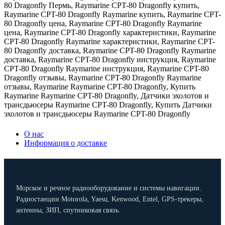
80 Dragonfly Пермь
,
Raymarine CPT-80 Dragonfly купить
,
Raymarine CPT-80 Dragonfly Raymarine купить
,
Raymarine CPT-
80 Dragonfly цена
,
Raymarine CPT-80 Dragonfly Raymarine
цена
,
Raymarine CPT-80 Dragonfly характеристики
,
Raymarine
CPT-80 Dragonfly Raymarine характеристики
,
Raymarine CPT-
80 Dragonfly доставка
,
Raymarine CPT-80 Dragonfly Raymarine
доставка
,
Raymarine CPT-80 Dragonfly инструкция
,
Raymarine
CPT-80 Dragonfly Raymarine инструкция
,
Raymarine CPT-80
Dragonfly отзывы
,
Raymarine CPT-80 Dragonfly Raymarine
отзывы
,
Raymarine Raymarine CPT-80 Dragonfly
,
Купить
Raymarine Raymarine CPT-80 Dragonfly
,
Датчики эхолотов и
трансдьюсеры Raymarine CPT-80 Dragonfly
,
Купить Датчики
эхолотов и трансдьюсеры Raymarine CPT-80 Dragonfly
О нас
Информация о доставке
Морское и речное радиооборудование и системы навигации.
Радиостанции Motorola, Yaesu, Kenwood, Entel, GPS-трекеры,
антенны, ЗИП, спутниковая связь.