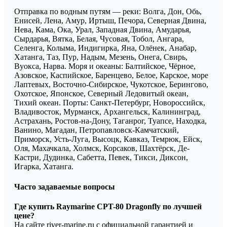
Отправка по водным путям — реки: Волга, Дон, Обь,
Енисей, Лена, Амур, Иртыш, Печора, Северная Двина,
Нева, Кама, Ока, Урал, Западная Двина, Амударья,
Сырдарья, Вятка, Белая, Чусовая, Тобол, Ангара,
Селенга, Колыма, Индигирка, Яна, Олёнек, Анабар,
Хатанга, Таз, Пур, Надым, Мезень, Онега, Свирь,
Вуокса, Нарва. Моря и океаны: Балтийское, Чёрное,
Азовское, Каспийское, Баренцево, Белое, Карское, море
Лаптевых, Восточно-Сибирское, Чукотское, Берингово,
Охотское, Японское, Северный Ледовитый океан,
Тихий океан. Порты: Санкт-Петербург, Новороссийск,
Владивосток, Мурманск, Архангельск, Калининград,
Астрахань, Ростов-на-Дону, Таганрог, Туапсе, Находка,
Ванино, Магадан, Петропавловск-Камчатский,
Приморск, Усть-Луга, Высоцк, Кавказ, Темрюк, Ейск,
Оля, Махачкала, Холмск, Корсаков, Шахтёрск, Де-
Кастри, Дудинка, Сабетта, Певек, Тикси, Диксон,
Игарка, Хатанга.
Часто задаваемые вопросы
Где купить Raymarine CPT-80 Dragonfly по лучшей
цене?
На сайте river-marine.ru с официальной гарантией и