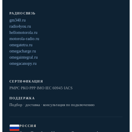
РАДИОСВЯЗЬ
gm340.ru
radio4you.ru
hellomotorola.ru
motorola-radio.ru
omegatetra.ru
omegacharge.ru
omegaintegral.ru
omegacanopy.ru
СЕРТИФИКАЦИЯ
РМРС
·
РКО
·
РРР
·
IMO
·
IEC 60945
·
IACS
ПОДДЕРЖКА
Подбор · доставка · консультация по подключению
РОССИЯ