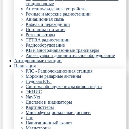
стационарные
Антенно-фидерные устройства
Речные и морские радиостанции
Авиационная связь
Кабель и переходники
Источники питания
Ретрансляторы
TETRA радиостанции
Радиооборудование
КВ и многодиапазонные трансиверы
Аксессуары и дополнительное оборудование
Антидроновые станции
Навигация
РЛС - Радиолокационная станция
Морские радарные антенны
Ледовая РЛС
Система обнаружения разливов нефти
ЭКНИС
NavNet
Дисплеи и индикаторы
Картплоттеры
Многофункциональные дисплеи
Лаг
Навигационный эхолот
Магнетроны