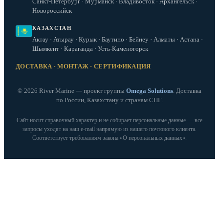
Санкт-Петербург · Мурманск · Владивосток · Архангельск ·
Новороссийск
КАЗАХСТАН
Актау · Атырау · Курык · Баутино · Бейнеу · Алматы · Астана ·
Шымкент · Караганда · Усть-Каменогорск
ДОСТАВКА · МОНТАЖ · СЕРТИФИКАЦИЯ
© 2026 River Marine — проект группы
Omega Solutions
. Доставка
по России, Казахстану и странам СНГ.
Сайт носит справочный характер и не собирает персональные данные — все
запросы уходят на наш e‑mail напрямую из вашего почтового клиента.
Соответствует требованиям закона «О персональных данных».