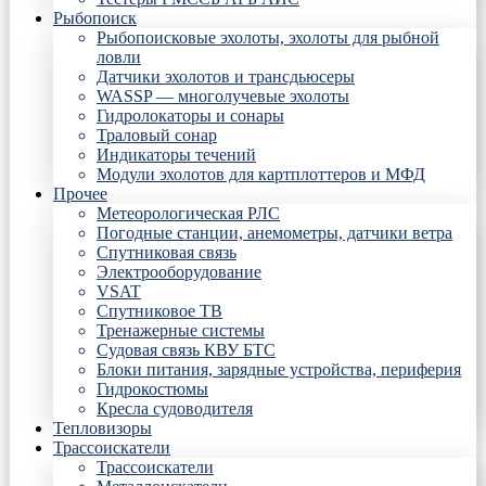
Рыбопоиск
Рыбопоисковые эхолоты, эхолоты для рыбной
ловли
Датчики эхолотов и трансдьюсеры
WASSP — многолучевые эхолоты
Гидролокаторы и сонары
Траловый сонар
Индикаторы течений
Модули эхолотов для картплоттеров и МФД
Прочее
Метеорологическая РЛС
Погодные станции, анемометры, датчики ветра
Спутниковая связь
Электрооборудование
VSAT
Спутниковое ТВ
Тренажерные системы
Судовая связь КВУ БТС
Блоки питания, зарядные устройства, периферия
Гидрокостюмы
Кресла судоводителя
Тепловизоры
Трассоискатели
Трассоискатели