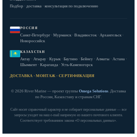
Подбор · доставка · консультация по подключению
РОССИЯ
Санкт-Петербург · Мурманск · Владивосток · Архангельск ·
Новороссийск
КАЗАХСТАН
Актау · Атырау · Курык · Баутино · Бейнеу · Алматы · Астана ·
Шымкент · Караганда · Усть-Каменогорск
ДОСТАВКА · МОНТАЖ · СЕРТИФИКАЦИЯ
© 2026 River Marine — проект группы
Omega Solutions
. Доставка
по России, Казахстану и странам СНГ.
Сайт носит справочный характер и не собирает персональные данные — все
запросы уходят на наш e‑mail напрямую из вашего почтового клиента.
Соответствует требованиям закона «О персональных данных».