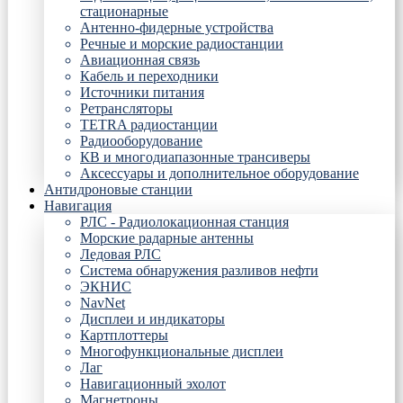
стационарные
Антенно-фидерные устройства
Речные и морские радиостанции
Авиационная связь
Кабель и переходники
Источники питания
Ретрансляторы
TETRA радиостанции
Радиооборудование
КВ и многодиапазонные трансиверы
Аксессуары и дополнительное оборудование
Антидроновые станции
Навигация
РЛС - Радиолокационная станция
Морские радарные антенны
Ледовая РЛС
Система обнаружения разливов нефти
ЭКНИС
NavNet
Дисплеи и индикаторы
Картплоттеры
Многофункциональные дисплеи
Лаг
Навигационный эхолот
Магнетроны