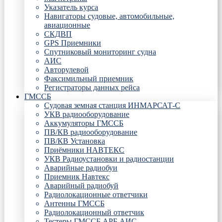
Указатель курса
Навигаторы судовые, автомобильные,
авиационные
СКДВП
GPS Приемники
Спутниковый мониторинг судна
АИС
Авторулевой
Факсимильный приемник
Регистраторы данных рейса
ГМССБ
Судовая земная станция ИНМАРСАТ-С
УКВ радиооборудование
Аккумуляторы ГМССБ
ПВ/КВ радиооборудование
ПВ/КВ Установка
Приёмники НАВТЕКС
УКВ Радиоустановки и радиостанции
Аварийные радиобуи
Приемник Навтекс
Аварийный радиобуй
Радиолокационные ответчики
Антенны ГМССБ
Радиолокационный ответчик
Тестеры ГМССБ АРБ АИС