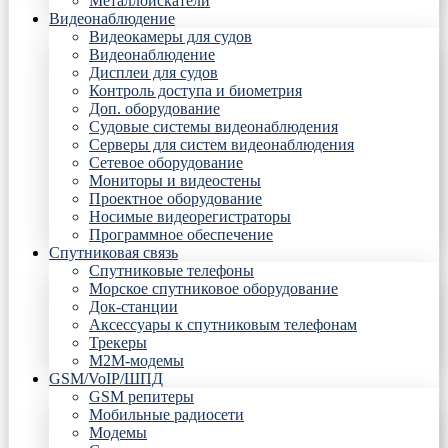
Металлоискатели
Видеонаблюдение
Видеокамеры для судов
Видеонаблюдение
Дисплеи для судов
Контроль доступа и биометрия
Доп. оборудование
Судовые системы видеонаблюдения
Серверы для систем видеонаблюдения
Сетевое оборудование
Мониторы и видеостены
Проектное оборудование
Носимые видеорегистраторы
Программное обеспечение
Спутниковая связь
Спутниковые телефоны
Морское спутниковое оборудование
Док-станции
Аксессуары к спутниковым телефонам
Трекеры
М2М-модемы
GSM/VoIP/ШПД
GSM репитеры
Мобильные радиосети
Модемы