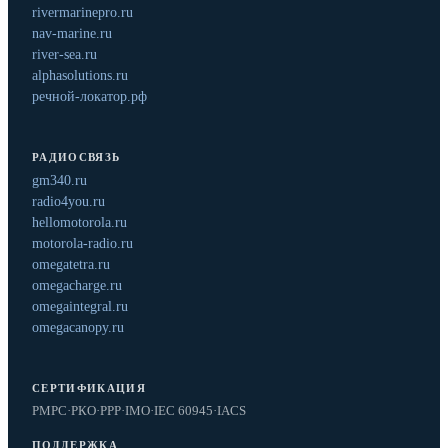
rivermarinepro.ru
nav-marine.ru
river-sea.ru
alphasolutions.ru
речной-локатор.рф
РАДИОСВЯЗЬ
gm340.ru
radio4you.ru
hellomotorola.ru
motorola-radio.ru
omegatetra.ru
omegacharge.ru
omegaintegral.ru
omegacanopy.ru
СЕРТИФИКАЦИЯ
РМРС
·
РКО
·
РРР
·
IMO
·
IEC 60945
·
IACS
ПОДДЕРЖКА