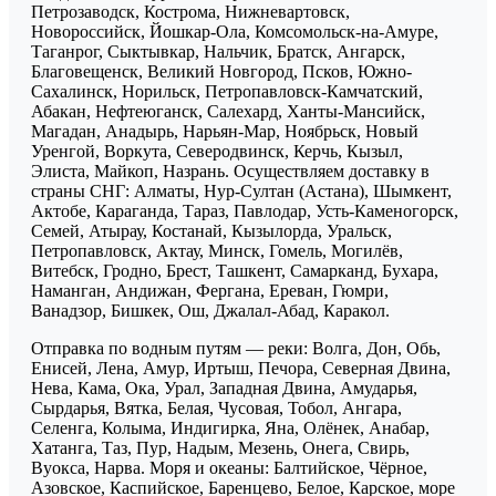
Петрозаводск, Кострома, Нижневартовск,
Новороссийск, Йошкар-Ола, Комсомольск-на-Амуре,
Таганрог, Сыктывкар, Нальчик, Братск, Ангарск,
Благовещенск, Великий Новгород, Псков, Южно-
Сахалинск, Норильск, Петропавловск-Камчатский,
Абакан, Нефтеюганск, Салехард, Ханты-Мансийск,
Магадан, Анадырь, Нарьян-Мар, Ноябрьск, Новый
Уренгой, Воркута, Северодвинск, Керчь, Кызыл,
Элиста, Майкоп, Назрань. Осуществляем доставку в
страны СНГ: Алматы, Нур-Султан (Астана), Шымкент,
Актобе, Караганда, Тараз, Павлодар, Усть-Каменогорск,
Семей, Атырау, Костанай, Кызылорда, Уральск,
Петропавловск, Актау, Минск, Гомель, Могилёв,
Витебск, Гродно, Брест, Ташкент, Самарканд, Бухара,
Наманган, Андижан, Фергана, Ереван, Гюмри,
Ванадзор, Бишкек, Ош, Джалал-Абад, Каракол.
Отправка по водным путям — реки: Волга, Дон, Обь,
Енисей, Лена, Амур, Иртыш, Печора, Северная Двина,
Нева, Кама, Ока, Урал, Западная Двина, Амударья,
Сырдарья, Вятка, Белая, Чусовая, Тобол, Ангара,
Селенга, Колыма, Индигирка, Яна, Олёнек, Анабар,
Хатанга, Таз, Пур, Надым, Мезень, Онега, Свирь,
Вуокса, Нарва. Моря и океаны: Балтийское, Чёрное,
Азовское, Каспийское, Баренцево, Белое, Карское, море