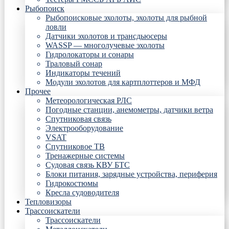
Рыбопоиск
Рыбопоисковые эхолоты, эхолоты для рыбной
ловли
Датчики эхолотов и трансдьюсеры
WASSP — многолучевые эхолоты
Гидролокаторы и сонары
Траловый сонар
Индикаторы течений
Модули эхолотов для картплоттеров и МФД
Прочее
Метеорологическая РЛС
Погодные станции, анемометры, датчики ветра
Спутниковая связь
Электрооборудование
VSAT
Спутниковое ТВ
Тренажерные системы
Судовая связь КВУ БТС
Блоки питания, зарядные устройства, периферия
Гидрокостюмы
Кресла судоводителя
Тепловизоры
Трассоискатели
Трассоискатели