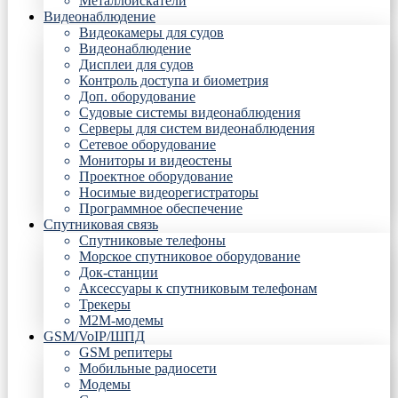
Металлоискатели
Видеонаблюдение
Видеокамеры для судов
Видеонаблюдение
Дисплеи для судов
Контроль доступа и биометрия
Доп. оборудование
Судовые системы видеонаблюдения
Серверы для систем видеонаблюдения
Сетевое оборудование
Мониторы и видеостены
Проектное оборудование
Носимые видеорегистраторы
Программное обеспечение
Спутниковая связь
Спутниковые телефоны
Морское спутниковое оборудование
Док-станции
Аксессуары к спутниковым телефонам
Трекеры
М2М-модемы
GSM/VoIP/ШПД
GSM репитеры
Мобильные радиосети
Модемы