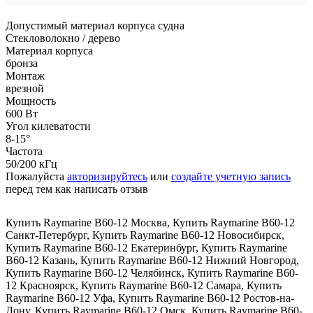
Допустимый материал корпуса судна
Стекловолокно / дерево
Материал корпуса
бронза
Монтаж
врезной
Мощность
600 Вт
Угол килеватости
8-15°
Частота
50/200 кГц
Пожалуйста
авторизируйтесь
или
создайте учетную запись
перед тем как написать отзыв
Купить Raymarine B60-12 Москва
,
Купить Raymarine B60-12
Санкт-Петербург
,
Купить Raymarine B60-12 Новосибирск
,
Купить Raymarine B60-12 Екатеринбург
,
Купить Raymarine
B60-12 Казань
,
Купить Raymarine B60-12 Нижний Новгород
,
Купить Raymarine B60-12 Челябинск
,
Купить Raymarine B60-
12 Красноярск
,
Купить Raymarine B60-12 Самара
,
Купить
Raymarine B60-12 Уфа
,
Купить Raymarine B60-12 Ростов-на-
Дону
,
Купить Raymarine B60-12 Омск
,
Купить Raymarine B60-