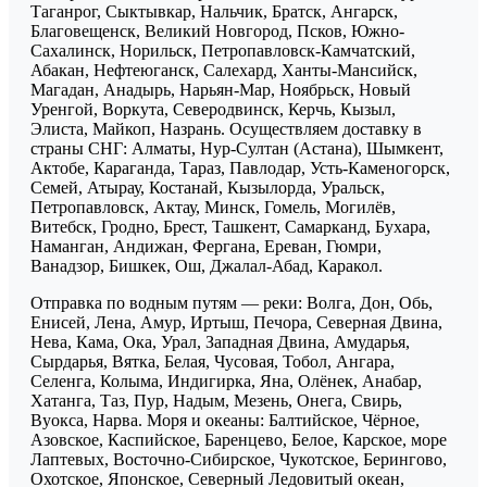
Таганрог, Сыктывкар, Нальчик, Братск, Ангарск,
Благовещенск, Великий Новгород, Псков, Южно-
Сахалинск, Норильск, Петропавловск-Камчатский,
Абакан, Нефтеюганск, Салехард, Ханты-Мансийск,
Магадан, Анадырь, Нарьян-Мар, Ноябрьск, Новый
Уренгой, Воркута, Северодвинск, Керчь, Кызыл,
Элиста, Майкоп, Назрань. Осуществляем доставку в
страны СНГ: Алматы, Нур-Султан (Астана), Шымкент,
Актобе, Караганда, Тараз, Павлодар, Усть-Каменогорск,
Семей, Атырау, Костанай, Кызылорда, Уральск,
Петропавловск, Актау, Минск, Гомель, Могилёв,
Витебск, Гродно, Брест, Ташкент, Самарканд, Бухара,
Наманган, Андижан, Фергана, Ереван, Гюмри,
Ванадзор, Бишкек, Ош, Джалал-Абад, Каракол.
Отправка по водным путям — реки: Волга, Дон, Обь,
Енисей, Лена, Амур, Иртыш, Печора, Северная Двина,
Нева, Кама, Ока, Урал, Западная Двина, Амударья,
Сырдарья, Вятка, Белая, Чусовая, Тобол, Ангара,
Селенга, Колыма, Индигирка, Яна, Олёнек, Анабар,
Хатанга, Таз, Пур, Надым, Мезень, Онега, Свирь,
Вуокса, Нарва. Моря и океаны: Балтийское, Чёрное,
Азовское, Каспийское, Баренцево, Белое, Карское, море
Лаптевых, Восточно-Сибирское, Чукотское, Берингово,
Охотское, Японское, Северный Ледовитый океан,