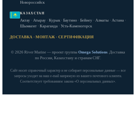
Новороссийск
КАЗАХСТАН
Актау · Атырау · Курык · Баутино · Бейнеу · Алматы · Астана ·
Шымкент · Караганда · Усть-Каменогорск
ДОСТАВКА · МОНТАЖ · СЕРТИФИКАЦИЯ
© 2026 River Marine — проект группы
Omega Solutions
. Доставка
по России, Казахстану и странам СНГ.
Сайт носит справочный характер и не собирает персональные данные — все
запросы уходят на наш e‑mail напрямую из вашего почтового клиента.
Соответствует требованиям закона «О персональных данных».