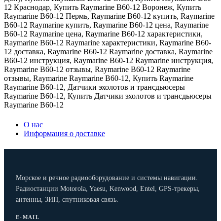
12 Краснодар
,
Купить Raymarine B60-12 Воронеж
,
Купить
Raymarine B60-12 Пермь
,
Raymarine B60-12 купить
,
Raymarine
B60-12 Raymarine купить
,
Raymarine B60-12 цена
,
Raymarine
B60-12 Raymarine цена
,
Raymarine B60-12 характеристики
,
Raymarine B60-12 Raymarine характеристики
,
Raymarine B60-
12 доставка
,
Raymarine B60-12 Raymarine доставка
,
Raymarine
B60-12 инструкция
,
Raymarine B60-12 Raymarine инструкция
,
Raymarine B60-12 отзывы
,
Raymarine B60-12 Raymarine
отзывы
,
Raymarine Raymarine B60-12
,
Купить Raymarine
Raymarine B60-12
,
Датчики эхолотов и трансдьюсеры
Raymarine B60-12
,
Купить Датчики эхолотов и трансдьюсеры
Raymarine B60-12
О нас
Информация о доставке
Морское и речное радиооборудование и системы навигации.
Радиостанции Motorola, Yaesu, Kenwood, Entel, GPS-трекеры,
антенны, ЗИП, спутниковая связь.
E-MAIL