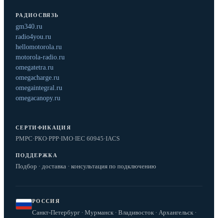
РАДИОСВЯЗЬ
gm340.ru
radio4you.ru
hellomotorola.ru
motorola-radio.ru
omegatetra.ru
omegacharge.ru
omegaintegral.ru
omegacanopy.ru
СЕРТИФИКАЦИЯ
РМРС
·
РКО
·
РРР
·
IMO
·
IEC 60945
·
IACS
ПОДДЕРЖКА
Подбор · доставка · консультация по подключению
РОССИЯ
Санкт-Петербург · Мурманск · Владивосток · Архангельск ·