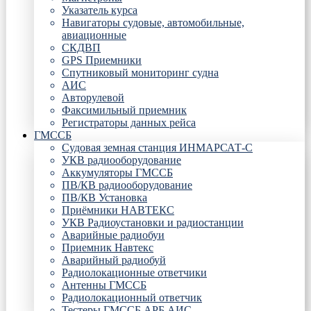
Указатель курса
Навигаторы судовые, автомобильные,
авиационные
СКДВП
GPS Приемники
Спутниковый мониторинг судна
АИС
Авторулевой
Факсимильный приемник
Регистраторы данных рейса
ГМССБ
Судовая земная станция ИНМАРСАТ-С
УКВ радиооборудование
Аккумуляторы ГМССБ
ПВ/КВ радиооборудование
ПВ/КВ Установка
Приёмники НАВТЕКС
УКВ Радиоустановки и радиостанции
Аварийные радиобуи
Приемник Навтекс
Аварийный радиобуй
Радиолокационные ответчики
Антенны ГМССБ
Радиолокационный ответчик
Тестеры ГМССБ АРБ АИС