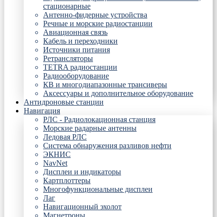
стационарные
Антенно-фидерные устройства
Речные и морские радиостанции
Авиационная связь
Кабель и переходники
Источники питания
Ретрансляторы
TETRA радиостанции
Радиооборудование
КВ и многодиапазонные трансиверы
Аксессуары и дополнительное оборудование
Антидроновые станции
Навигация
РЛС - Радиолокационная станция
Морские радарные антенны
Ледовая РЛС
Система обнаружения разливов нефти
ЭКНИС
NavNet
Дисплеи и индикаторы
Картплоттеры
Многофункциональные дисплеи
Лаг
Навигационный эхолот
Магнетроны