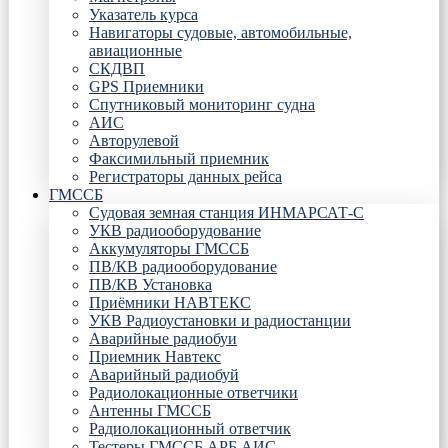
Указатель курса
Навигаторы судовые, автомобильные,
авиационные
СКДВП
GPS Приемники
Спутниковый мониторинг судна
АИС
Авторулевой
Факсимильный приемник
Регистраторы данных рейса
ГМССБ
Судовая земная станция ИНМАРСАТ-С
УКВ радиооборудование
Аккумуляторы ГМССБ
ПВ/КВ радиооборудование
ПВ/КВ Установка
Приёмники НАВТЕКС
УКВ Радиоустановки и радиостанции
Аварийные радиобуи
Приемник Навтекс
Аварийный радиобуй
Радиолокационные ответчики
Антенны ГМССБ
Радиолокационный ответчик
Тестеры ГМССБ АРБ АИС