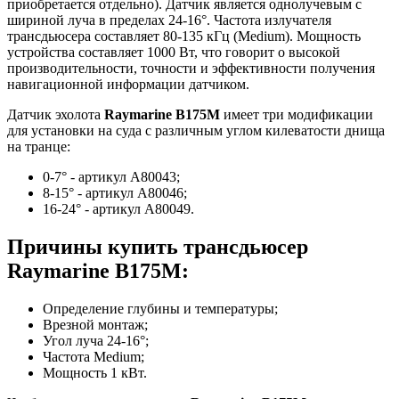
приобретается отдельно). Датчик является однолучевым с
шириной луча в пределах 24-16°. Частота излучателя
трансдьюсера составляет 80-135 кГц (Medium). Мощность
устройства составляет 1000 Вт, что говорит о высокой
производительности, точности и эффективности получения
навигационной информации датчиком.
Датчик эхолота
Raymarine B175M
имеет три модификации
для установки на суда с различным углом килеватости днища
на транце:
0-7° - артикул A80043;
8-15° - артикул A80046;
16-24° - артикул A80049.
Причины купить трансдьюсер
Raymarine B175M:
Определение глубины и температуры;
Врезной монтаж;
Угол луча 24-16°;
Частота Medium;
Мощность 1 кВт.