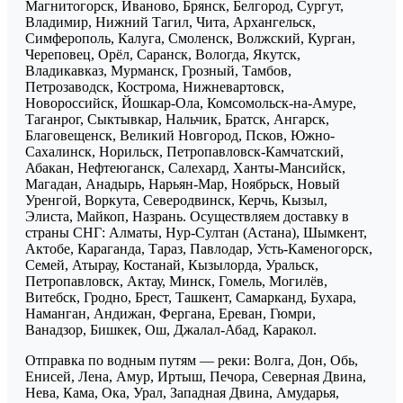
Магнитогорск, Иваново, Брянск, Белгород, Сургут,
Владимир, Нижний Тагил, Чита, Архангельск,
Симферополь, Калуга, Смоленск, Волжский, Курган,
Череповец, Орёл, Саранск, Вологда, Якутск,
Владикавказ, Мурманск, Грозный, Тамбов,
Петрозаводск, Кострома, Нижневартовск,
Новороссийск, Йошкар-Ола, Комсомольск-на-Амуре,
Таганрог, Сыктывкар, Нальчик, Братск, Ангарск,
Благовещенск, Великий Новгород, Псков, Южно-
Сахалинск, Норильск, Петропавловск-Камчатский,
Абакан, Нефтеюганск, Салехард, Ханты-Мансийск,
Магадан, Анадырь, Нарьян-Мар, Ноябрьск, Новый
Уренгой, Воркута, Северодвинск, Керчь, Кызыл,
Элиста, Майкоп, Назрань. Осуществляем доставку в
страны СНГ: Алматы, Нур-Султан (Астана), Шымкент,
Актобе, Караганда, Тараз, Павлодар, Усть-Каменогорск,
Семей, Атырау, Костанай, Кызылорда, Уральск,
Петропавловск, Актау, Минск, Гомель, Могилёв,
Витебск, Гродно, Брест, Ташкент, Самарканд, Бухара,
Наманган, Андижан, Фергана, Ереван, Гюмри,
Ванадзор, Бишкек, Ош, Джалал-Абад, Каракол.
Отправка по водным путям — реки: Волга, Дон, Обь,
Енисей, Лена, Амур, Иртыш, Печора, Северная Двина,
Нева, Кама, Ока, Урал, Западная Двина, Амударья,