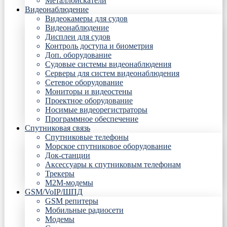
Металлоискатели
Видеонаблюдение
Видеокамеры для судов
Видеонаблюдение
Дисплеи для судов
Контроль доступа и биометрия
Доп. оборудование
Судовые системы видеонаблюдения
Серверы для систем видеонаблюдения
Сетевое оборудование
Мониторы и видеостены
Проектное оборудование
Носимые видеорегистраторы
Программное обеспечение
Спутниковая связь
Спутниковые телефоны
Морское спутниковое оборудование
Док-станции
Аксессуары к спутниковым телефонам
Трекеры
М2М-модемы
GSM/VoIP/ШПД
GSM репитеры
Мобильные радиосети
Модемы