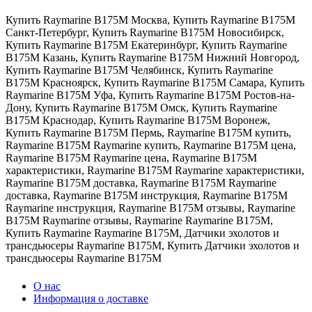
Купить Raymarine B175M Москва
,
Купить Raymarine B175M
Санкт-Петербург
,
Купить Raymarine B175M Новосибирск
,
Купить Raymarine B175M Екатеринбург
,
Купить Raymarine
B175M Казань
,
Купить Raymarine B175M Нижний Новгород
,
Купить Raymarine B175M Челябинск
,
Купить Raymarine
B175M Красноярск
,
Купить Raymarine B175M Самара
,
Купить
Raymarine B175M Уфа
,
Купить Raymarine B175M Ростов-на-
Дону
,
Купить Raymarine B175M Омск
,
Купить Raymarine
B175M Краснодар
,
Купить Raymarine B175M Воронеж
,
Купить Raymarine B175M Пермь
,
Raymarine B175M купить
,
Raymarine B175M Raymarine купить
,
Raymarine B175M цена
,
Raymarine B175M Raymarine цена
,
Raymarine B175M
характеристики
,
Raymarine B175M Raymarine характеристики
,
Raymarine B175M доставка
,
Raymarine B175M Raymarine
доставка
,
Raymarine B175M инструкция
,
Raymarine B175M
Raymarine инструкция
,
Raymarine B175M отзывы
,
Raymarine
B175M Raymarine отзывы
,
Raymarine Raymarine B175M
,
Купить Raymarine Raymarine B175M
,
Датчики эхолотов и
трансдьюсеры Raymarine B175M
,
Купить Датчики эхолотов и
трансдьюсеры Raymarine B175M
О нас
Информация о доставке