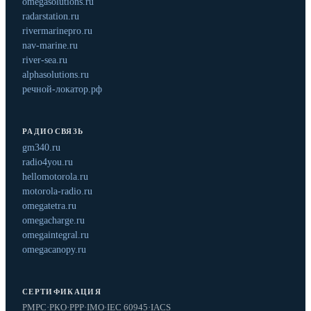
omegasolutions.ru
radarstation.ru
rivermarinepro.ru
nav-marine.ru
river-sea.ru
alphasolutions.ru
речной-локатор.рф
РАДИОСВЯЗЬ
gm340.ru
radio4you.ru
hellomotorola.ru
motorola-radio.ru
omegatetra.ru
omegacharge.ru
omegaintegral.ru
omegacanopy.ru
СЕРТИФИКАЦИЯ
РМРС
·
РКО
·
РРР
·
IMO
·
IEC 60945
·
IACS