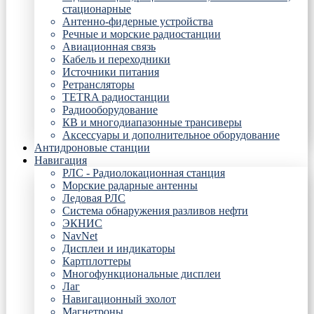
стационарные
Антенно-фидерные устройства
Речные и морские радиостанции
Авиационная связь
Кабель и переходники
Источники питания
Ретрансляторы
TETRA радиостанции
Радиооборудование
КВ и многодиапазонные трансиверы
Аксессуары и дополнительное оборудование
Антидроновые станции
Навигация
РЛС - Радиолокационная станция
Морские радарные антенны
Ледовая РЛС
Система обнаружения разливов нефти
ЭКНИС
NavNet
Дисплеи и индикаторы
Картплоттеры
Многофункциональные дисплеи
Лаг
Навигационный эхолот
Магнетроны