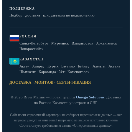
ПОДДЕРЖКА
Подбор · доставка · консультация по подключению
РОССИЯ
Санкт-Петербург · Мурманск · Владивосток · Архангельск ·
Новороссийск
КАЗАХСТАН
Актау · Атырау · Курык · Баутино · Бейнеу · Алматы · Астана ·
Шымкент · Караганда · Усть-Каменогорск
ДОСТАВКА · МОНТАЖ · СЕРТИФИКАЦИЯ
© 2026 River Marine — проект группы
Omega Solutions
. Доставка
по России, Казахстану и странам СНГ.
Сайт носит справочный характер и не собирает персональные данные — все
запросы уходят на наш e‑mail напрямую из вашего почтового клиента.
Соответствует требованиям закона «О персональных данных».