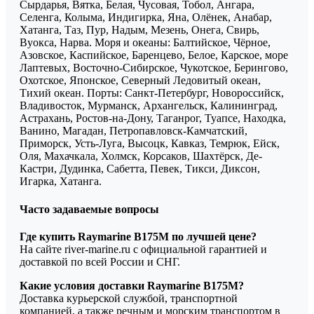
Сырдарья, Вятка, Белая, Чусовая, Тобол, Ангара,
Селенга, Колыма, Индигирка, Яна, Олёнек, Анабар,
Хатанга, Таз, Пур, Надым, Мезень, Онега, Свирь,
Вуокса, Нарва. Моря и океаны: Балтийское, Чёрное,
Азовское, Каспийское, Баренцево, Белое, Карское, море
Лаптевых, Восточно-Сибирское, Чукотское, Берингово,
Охотское, Японское, Северный Ледовитый океан,
Тихий океан. Порты: Санкт-Петербург, Новороссийск,
Владивосток, Мурманск, Архангельск, Калининград,
Астрахань, Ростов-на-Дону, Таганрог, Туапсе, Находка,
Ванино, Магадан, Петропавловск-Камчатский,
Приморск, Усть-Луга, Высоцк, Кавказ, Темрюк, Ейск,
Оля, Махачкала, Холмск, Корсаков, Шахтёрск, Де-
Кастри, Дудинка, Сабетта, Певек, Тикси, Диксон,
Игарка, Хатанга.
Часто задаваемые вопросы
Где купить Raymarine B175M по лучшей цене?
На сайте river-marine.ru с официальной гарантией и
доставкой по всей России и СНГ.
Какие условия доставки Raymarine B175M?
Доставка курьерской службой, транспортной
компанией, а также речным и морским транспортом в