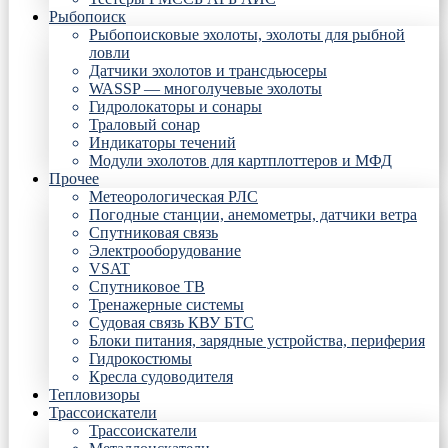
Рыбопоиск
Рыбопоисковые эхолоты, эхолоты для рыбной
ловли
Датчики эхолотов и трансдьюсеры
WASSP — многолучевые эхолоты
Гидролокаторы и сонары
Траловый сонар
Индикаторы течений
Модули эхолотов для картплоттеров и МФД
Прочее
Метеорологическая РЛС
Погодные станции, анемометры, датчики ветра
Спутниковая связь
Электрооборудование
VSAT
Спутниковое ТВ
Тренажерные системы
Судовая связь КВУ БТС
Блоки питания, зарядные устройства, периферия
Гидрокостюмы
Кресла судоводителя
Тепловизоры
Трассоискатели
Трассоискатели