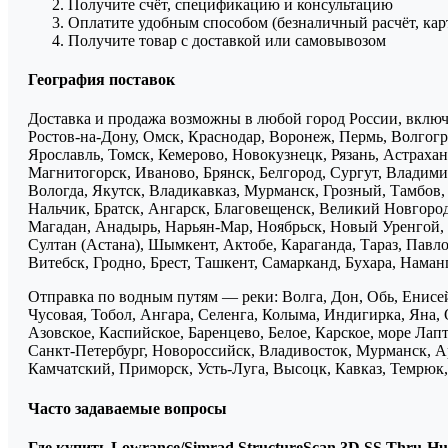
Получите счёт, спецификацию и консультацию
Оплатите удобным способом (безналичный расчёт, кар
Получите товар с доставкой или самовывозом
География поставок
Доставка и продажа возможны в любой город России, включа
Ростов-на-Дону, Омск, Краснодар, Воронеж, Пермь, Волгогра
Ярославль, Томск, Кемерово, Новокузнецк, Рязань, Астрахан
Магнитогорск, Иваново, Брянск, Белгород, Сургут, Владими
Вологда, Якутск, Владикавказ, Мурманск, Грозный, Тамбов
Нальчик, Братск, Ангарск, Благовещенск, Великий Новгоро
Магадан, Анадырь, Нарьян-Мар, Ноябрьск, Новый Уренгой, 
Султан (Астана), Шымкент, Актобе, Караганда, Тараз, Павло
Витебск, Гродно, Брест, Ташкент, Самарканд, Бухара, Нама
Отправка по водным путям — реки: Волга, Дон, Обь, Енисей
Чусовая, Тобол, Ангара, Селенга, Колыма, Индигирка, Яна, 
Азовское, Каспийское, Баренцево, Белое, Карское, море Ла
Санкт-Петербург, Новороссийск, Владивосток, Мурманск, Ар
Камчатский, Приморск, Усть-Луга, Высоцк, Кавказ, Темрюк, 
Часто задаваемые вопросы
Где купить Lowrance/Simrad StructureScan 3D SS Thru-Hul