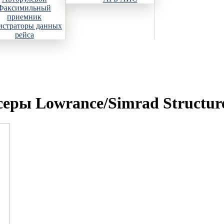
Факсимильный
приемник
истраторы данных
рейса
еры Lowrance/Simrad Structure