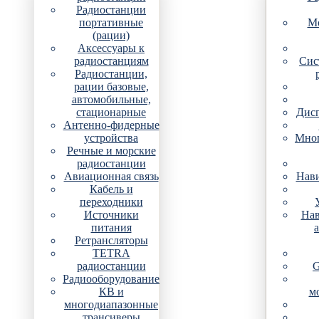
Радиостанции
портативные
Мо
(рации)
Аксессуары к
радиостанциям
Сис
Радиостанции,
рации базовые,
автомобильные,
стационарные
Дис
Антенно-фидерные
устройства
Мно
Речные и морские
радиостанции
Авиационная связь
Нави
Кабель и
переходники
Источники
Нав
питания
Ретрансляторы
TETRA
радиостанции
G
Радиооборудование
КВ и
м
многодиапазонные
трансиверы