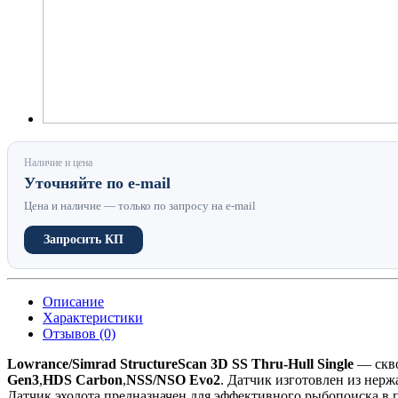
Наличие и цена
Уточняйте по e-mail
Цена и наличие — только по запросу на e-mail
Запросить КП
Описание
Характеристики
Отзывов (0)
Lowrance/Simrad StructureScan 3D SS Thru-Hull Single
— скво
Gen3
,
HDS Carbon
,
NSS/NSO Evo2
. Датчик изготовлен из нерж
Датчик эхолота предназначен для эффективного рыбопоиска в п