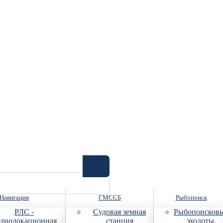
Навигация
ГМССБ
Рыбопоиск
РЛС -
Судовая земная
Рыбопоисков
диолокационная
станция
эхолоты,