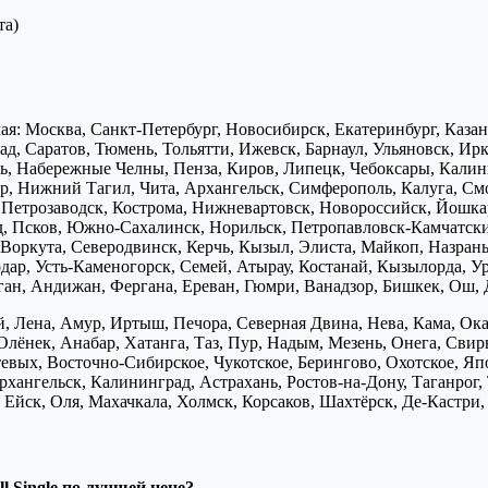
та)
я: Москва, Санкт-Петербург, Новосибирск, Екатеринбург, Каза
д, Саратов, Тюмень, Тольятти, Ижевск, Барнаул, Ульяновск, Ирк
ь, Набережные Челны, Пенза, Киров, Липецк, Чебоксары, Калини
р, Нижний Тагил, Чита, Архангельск, Симферополь, Калуга, Смо
, Петрозаводск, Кострома, Нижневартовск, Новороссийск, Йошка
д, Псков, Южно-Сахалинск, Норильск, Петропавловск-Камчатск
Воркута, Северодвинск, Керчь, Кызыл, Элиста, Майкоп, Назран
дар, Усть-Каменогорск, Семей, Атырау, Костанай, Кызылорда, У
нган, Андижан, Фергана, Ереван, Гюмри, Ванадзор, Бишкек, Ош, 
, Лена, Амур, Иртыш, Печора, Северная Двина, Нева, Кама, Ока,
Олёнек, Анабар, Хатанга, Таз, Пур, Надым, Мезень, Онега, Свирь
птевых, Восточно-Сибирское, Чукотское, Берингово, Охотское, Я
хангельск, Калининград, Астрахань, Ростов-на-Дону, Таганрог,
Ейск, Оля, Махачкала, Холмск, Корсаков, Шахтёрск, Де-Кастри, 
l Single по лучшей цене?