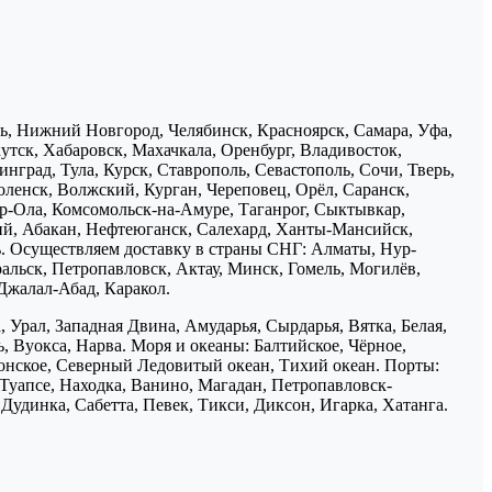
нь, Нижний Новгород, Челябинск, Красноярск, Самара, Уфа,
утск, Хабаровск, Махачкала, Оренбург, Владивосток,
нград, Тула, Курск, Ставрополь, Севастополь, Сочи, Тверь,
ленск, Волжский, Курган, Череповец, Орёл, Саранск,
р-Ола, Комсомольск-на-Амуре, Таганрог, Сыктывкар,
ий, Абакан, Нефтеюганск, Салехард, Ханты-Мансийск,
ь. Осуществляем доставку в страны СНГ: Алматы, Нур-
ральск, Петропавловск, Актау, Минск, Гомель, Могилёв,
Джалал-Абад, Каракол.
 Урал, Западная Двина, Амударья, Сырдарья, Вятка, Белая,
, Вуокса, Нарва. Моря и океаны: Балтийское, Чёрное,
понское, Северный Ледовитый океан, Тихий океан. Порты:
 Туапсе, Находка, Ванино, Магадан, Петропавловск-
Дудинка, Сабетта, Певек, Тикси, Диксон, Игарка, Хатанга.