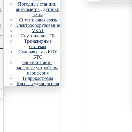
Погодные станции,
и
анемометры, датчики
ветра
Спутниковая связь
ы
Электрооборудование
VSAT
е
Спутниковое ТВ
Тренажерные
ры
системы
Судовая связь КВУ
БТС
Блоки питания,
зарядные устройства,
периферия
Гидрокостюмы
Кресла судоводителя
в