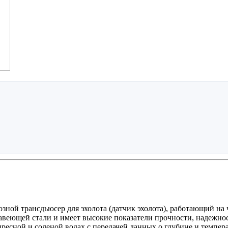
зной трансдьюсер для эхолота (датчик эхолота), работающий на 
авеющей стали и имеет высокие показатели прочности, надежнос
ресной и соленой водах с передачей данных о глубине и температ