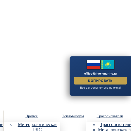
office@river-marine.ru
КОПИРОВАТЬ
Все запросы только на e-mail
Прочее
Тепловизоры
Трассоискатели
ые
Метеорологическая
Трассоискател
РЛС
Металлоискател