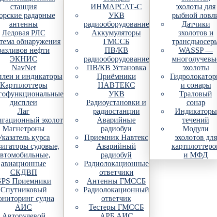
станция
ИНМАРСАТ-С
эхолоты для
рские радарные
УКВ
рыбной ловл
антенны
радиооборудование
Датчики
Ледовая РЛС
Аккумуляторы
эхолотов и
тема обнаружения
ГМССБ
трансдьюсер
разливов нефти
ПВ/КВ
WASSP —
ЭКНИС
радиооборудование
многолучевы
NavNet
ПВ/КВ Установка
эхолоты
плеи и индикаторы
Приёмники
Гидролокато
Картплоттеры
НАВТЕКС
и сонары
гофункциональные
УКВ
Траловый
дисплеи
Радиоустановки и
сонар
Лаг
радиостанции
Индикаторы
гационный эхолот
Аварийные
течений
Магнетроны
радиобуи
Модули
Указатель курса
Приемник Навтекс
эхолотов для
игаторы судовые,
Аварийный
картплоттеро
автомобильные,
радиобуй
и МФД
авиационные
Радиолокационные
СКДВП
ответчики
PS Приемники
Антенны ГМССБ
Спутниковый
Радиолокационный
ониторинг судна
ответчик
АИС
Тестеры ГМССБ
Авторулевой
АРБ АИС