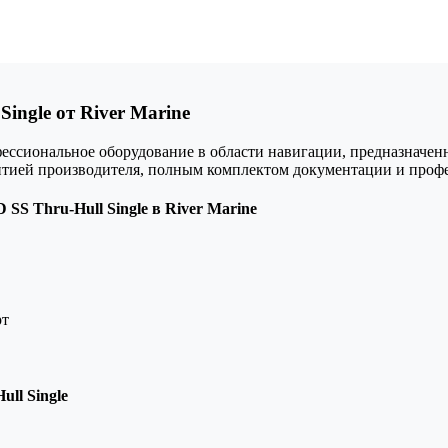
Single от River Marine
рофессиональное оборудование в области навигации, предназначе
антией производителя, полным комплектом документации и проф
SS Thru-Hull Single в River Marine
рт
ull Single