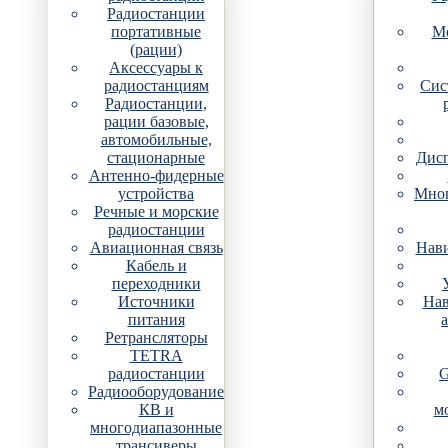
Радиостанции
портативные
Мо
(рации)
Аксессуары к
радиостанциям
Сис
Радиостанции,
рации базовые,
автомобильные,
стационарные
Дис
Антенно-фидерные
устройства
Мно
Речные и морские
радиостанции
Авиационная связь
Нави
Кабель и
переходники
Источники
Нав
питания
Ретрансляторы
TETRA
радиостанции
G
Радиооборудование
КВ и
м
многодиапазонные
трансиверы