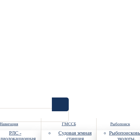
Навигация
ГМССБ
Рыбопоиск
РЛС -
Судовая земная
Рыбопоисков
диолокационная
станция
эхолоты,