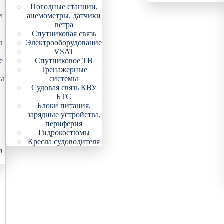
Погодные станции,
и
анемометры, датчики
ветра
Спутниковая связь
ы
Электрооборудование
VSAT
е
Спутниковое ТВ
Тренажерные
ры
системы
Судовая связь КВУ
БТС
Блоки питания,
зарядные устройства,
периферия
Гидрокостюмы
Кресла судоводителя
в