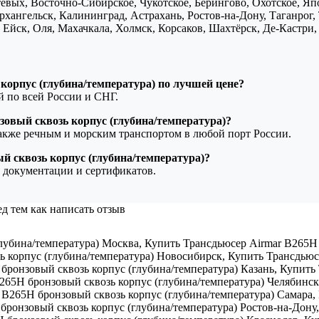
птевых, Восточно-Сибирское, Чукотское, Берингово, Охотское, Я
хангельск, Калининград, Астрахань, Ростов-на-Дону, Таганрог,
Ейск, Оля, Махачкала, Холмск, Корсаков, Шахтёрск, Де-Кастри, 
корпус (глубина/температура) по лучшей цене?
ой по всей России и СНГ.
зовый сквозь корпус (глубина/температура)?
также речным и морским транспортом в любой порт России.
й сквозь корпус (глубина/температура)?
 документации и сертификатов.
д тем как написать отзыв
лубина/температура) Москва
,
Купить Трансдьюсер Airmar B265H 
ь корпус (глубина/температура) Новосибирск
,
Купить Трансдьюсе
бронзовый сквозь корпус (глубина/температура) Казань
,
Купить 
265H бронзовый сквозь корпус (глубина/температура) Челябинск
 B265H бронзовый сквозь корпус (глубина/температура) Самара
,
бронзовый сквозь корпус (глубина/температура) Ростов-на-Дону