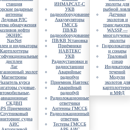
станция
ИНМАРСАТ-С
эхолоты для
рские радарные
УКВ
рыбной ловл
антенны
радиооборудование
Датчики
Ледовая РЛС
Аккумуляторы
эхолотов и
тема обнаружения
ГМССБ
трансдьюсер
разливов нефти
ПВ/КВ
WASSP —
ЭКНИС
радиооборудование
многолучевы
NavNet
ПВ/КВ Установка
эхолоты
плеи и индикаторы
Приёмники
Гидролокато
Картплоттеры
НАВТЕКС
и сонары
гофункциональные
УКВ
Траловый
дисплеи
Радиоустановки и
сонар
Лаг
радиостанции
Индикаторы
гационный эхолот
Аварийные
течений
Магнетроны
радиобуи
Модули
Указатель курса
Приемник Навтекс
эхолотов для
игаторы судовые,
Аварийный
картплоттеро
автомобильные,
радиобуй
и МФД
авиационные
Радиолокационные
СКДВП
ответчики
PS Приемники
Антенны ГМССБ
Спутниковый
Радиолокационный
ониторинг судна
ответчик
АИС
Тестеры ГМССБ
Авторулевой
АРБ АИС