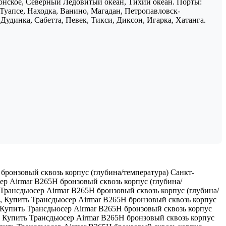
понское, Северный Ледовитый океан, Тихий океан. Порты:
 Туапсе, Находка, Ванино, Магадан, Петропавловск-
Дудинка, Сабетта, Певек, Тикси, Диксон, Игарка, Хатанга.
бронзовый сквозь корпус (глубина/температура) Санкт-
р Airmar B265H бронзовый сквозь корпус (глубина/
Трансдьюсер Airmar B265H бронзовый сквозь корпус (глубина/
,
Купить Трансдьюсер Airmar B265H бронзовый сквозь корпус
Купить Трансдьюсер Airmar B265H бронзовый сквозь корпус
,
Купить Трансдьюсер Airmar B265H бронзовый сквозь корпус