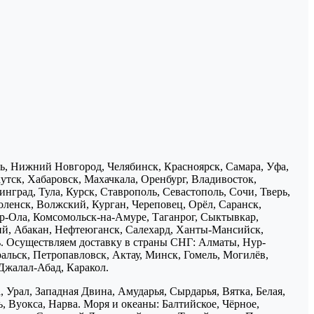
нь, Нижний Новгород, Челябинск, Красноярск, Самара, Уфа,
утск, Хабаровск, Махачкала, Оренбург, Владивосток,
нград, Тула, Курск, Ставрополь, Севастополь, Сочи, Тверь,
ленск, Волжский, Курган, Череповец, Орёл, Саранск,
р-Ола, Комсомольск-на-Амуре, Таганрог, Сыктывкар,
ий, Абакан, Нефтеюганск, Салехард, Ханты-Мансийск,
ь. Осуществляем доставку в страны СНГ: Алматы, Нур-
ральск, Петропавловск, Актау, Минск, Гомель, Могилёв,
Джалал-Абад, Каракол.
 Урал, Западная Двина, Амударья, Сырдарья, Вятка, Белая,
, Вуокса, Нарва. Моря и океаны: Балтийское, Чёрное,