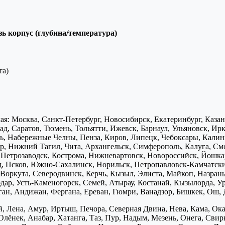
ь корпус (глубина/температура)
та)
я: Москва, Санкт-Петербург, Новосибирск, Екатеринбург, Каза
д, Саратов, Тюмень, Тольятти, Ижевск, Барнаул, Ульяновск, Ирк
ь, Набережные Челны, Пенза, Киров, Липецк, Чебоксары, Калини
р, Нижний Тагил, Чита, Архангельск, Симферополь, Калуга, Смо
, Петрозаводск, Кострома, Нижневартовск, Новороссийск, Йошка
д, Псков, Южно-Сахалинск, Норильск, Петропавловск-Камчатск
Воркута, Северодвинск, Керчь, Кызыл, Элиста, Майкоп, Назран
дар, Усть-Каменогорск, Семей, Атырау, Костанай, Кызылорда, У
нган, Андижан, Фергана, Ереван, Гюмри, Ванадзор, Бишкек, Ош, 
, Лена, Амур, Иртыш, Печора, Северная Двина, Нева, Кама, Ока,
Олёнек, Анабар, Хатанга, Таз, Пур, Надым, Мезень, Онега, Свирь