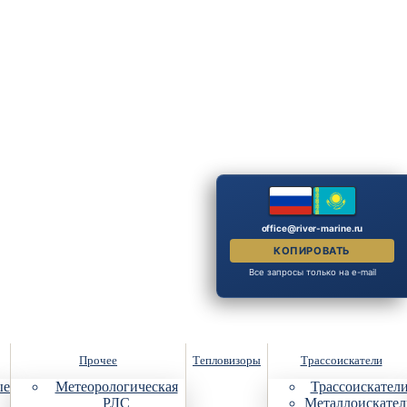
office@river-marine.ru
КОПИРОВАТЬ
Все запросы только на e-mail
Прочее
Тепловизоры
Трассоискатели
ые
Метеорологическая
Трассоискател
РЛС
Металлоискател