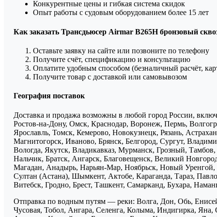
Конкурентные цены и гибкая система скидок
Опыт работы с судовым оборудованием более 15 лет
Как заказать Трансдьюсер Airmar B265H бронзовый сквоз
Оставьте заявку на сайте или позвоните по телефону
Получите счёт, спецификацию и консультацию
Оплатите удобным способом (безналичный расчёт, кар
Получите товар с доставкой или самовывозом
География поставок
Доставка и продажа возможны в любой город России, включа
Ростов-на-Дону, Омск, Краснодар, Воронеж, Пермь, Волгогра
Ярославль, Томск, Кемерово, Новокузнецк, Рязань, Астрахан
Магнитогорск, Иваново, Брянск, Белгород, Сургут, Владими
Вологда, Якутск, Владикавказ, Мурманск, Грозный, Тамбов
Нальчик, Братск, Ангарск, Благовещенск, Великий Новгоро
Магадан, Анадырь, Нарьян-Мар, Ноябрьск, Новый Уренгой, 
Султан (Астана), Шымкент, Актобе, Караганда, Тараз, Павло
Витебск, Гродно, Брест, Ташкент, Самарканд, Бухара, Нама
Отправка по водным путям — реки: Волга, Дон, Обь, Енисей
Чусовая, Тобол, Ангара, Селенга, Колыма, Индигирка, Яна, 