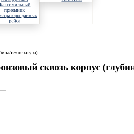
Факсимильный
приемник
истраторы данных
рейса
бина/температура)
онзовый сквозь корпус (глуб