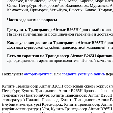
Азовское, Каспийское, Баренцево, Белое, Карское, море Ла
Санкт-Петербург, Новороссийск, Владивосток, Мурманск, Ар
Камчатский, Приморск, Усть-Луга, Высоцк, Кавказ, Темрюк, 
Часто задаваемые вопросы
Где купить Трансдьюсер Airmar B265H бронзовый сквозь 
На сайте river-marine.ru с официальной гарантией и доставк
Какие условия доставки Трансдьюсер Airmar B265H брон
Доставка курьерской службой, транспортной компанией, а 
Есть ли гарантия на Трансдьюсер Airmar B265H бронзовы
Да, официальная гарантия производителя. Полный комплект
Пожалуйста
авторизируйтесь
или
создайте учетную запись
пере
Купить Трансдьюсер Airmar B265H бронзовый сквозь корпус (г
Петербург
,
Купить Трансдьюсер Airmar B265H бронзовый сквоз
температура) Екатеринбург
,
Купить Трансдьюсер Airmar B265H 
температура) Нижний Новгород
,
Купить Трансдьюсер Airmar B
(глубина/температура) Красноярск
,
Купить Трансдьюсер Airmar
(глубина/температура) Уфа
,
Купить Трансдьюсер Airmar B265H 