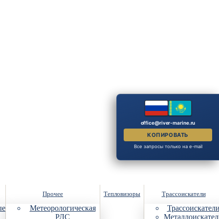
office@river-marine.ru
КОПИРОВАТЬ
Все запросы только на e-mail
Прочее
Тепловизоры
Трассоискатели
ые
Метеорологическая
Трассоискател
РЛС
Металлоискател