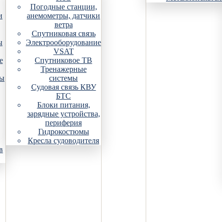
Погодные станции,
и
анемометры, датчики
ветра
Спутниковая связь
ы
Электрооборудование
VSAT
е
Спутниковое ТВ
Тренажерные
ры
системы
Судовая связь КВУ
БТС
Блоки питания,
зарядные устройства,
периферия
Гидрокостюмы
Кресла судоводителя
в