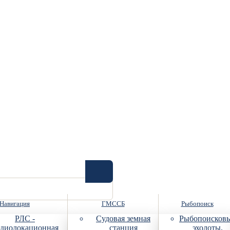
Навигация
ГМССБ
Рыбопоиск
РЛС -
Судовая земная
Рыбопоисков
диолокационная
станция
эхолоты,