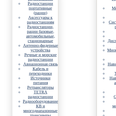
Радиостанции
портативные
Мо
(рации)
Аксессуары к
радиостанциям
Сис
Радиостанции,
рации базовые,
автомобильные,
стационарные
Дис
Антенно-фидерные
устройства
Мно
Речные и морские
радиостанции
Авиационная связь
Нави
Кабель и
переходники
Источники
Нав
питания
Ретрансляторы
TETRA
радиостанции
G
Радиооборудование
КВ и
м
многодиапазонные
трансиверы