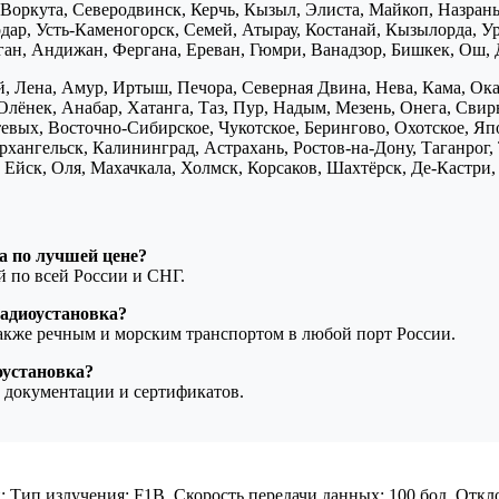
Воркута, Северодвинск, Керчь, Кызыл, Элиста, Майкоп, Назран
дар, Усть-Каменогорск, Семей, Атырау, Костанай, Кызылорда, У
нган, Андижан, Фергана, Ереван, Гюмри, Ванадзор, Бишкек, Ош, 
, Лена, Амур, Иртыш, Печора, Северная Двина, Нева, Кама, Ока,
Олёнек, Анабар, Хатанга, Таз, Пур, Надым, Мезень, Онега, Свирь
птевых, Восточно-Сибирское, Чукотское, Берингово, Охотское, Я
хангельск, Калининград, Астрахань, Ростов-на-Дону, Таганрог,
Ейск, Оля, Махачкала, Холмск, Корсаков, Шахтёрск, Де-Кастри, 
а по лучшей цене?
ой по всей России и СНГ.
адиоустановка?
также речным и морским транспортом в любой порт России.
оустановка?
 документации и сертификатов.
кГц; Тип излучения: F1B. Скорость передачи данных: 100 бод. Отк