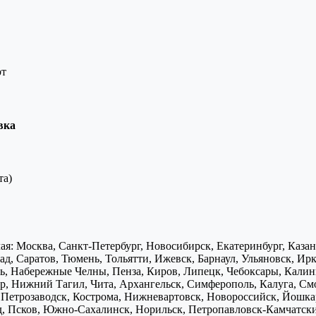
рт
вка
та)
я: Москва, Санкт-Петербург, Новосибирск, Екатеринбург, Каза
д, Саратов, Тюмень, Тольятти, Ижевск, Барнаул, Ульяновск, Ирк
ь, Набережные Челны, Пенза, Киров, Липецк, Чебоксары, Калини
р, Нижний Тагил, Чита, Архангельск, Симферополь, Калуга, Смо
, Петрозаводск, Кострома, Нижневартовск, Новороссийск, Йошка
д, Псков, Южно-Сахалинск, Норильск, Петропавловск-Камчатск