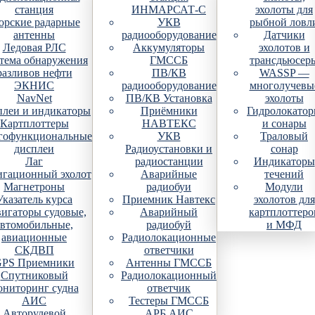
станция
ИНМАРСАТ-С
эхолоты для
рские радарные
УКВ
рыбной ловл
антенны
радиооборудование
Датчики
Ледовая РЛС
Аккумуляторы
эхолотов и
тема обнаружения
ГМССБ
трансдьюсер
разливов нефти
ПВ/КВ
WASSP —
ЭКНИС
радиооборудование
многолучевы
NavNet
ПВ/КВ Установка
эхолоты
плеи и индикаторы
Приёмники
Гидролокато
Картплоттеры
НАВТЕКС
и сонары
гофункциональные
УКВ
Траловый
дисплеи
Радиоустановки и
сонар
Лаг
радиостанции
Индикаторы
гационный эхолот
Аварийные
течений
Магнетроны
радиобуи
Модули
Указатель курса
Приемник Навтекс
эхолотов для
игаторы судовые,
Аварийный
картплоттеро
автомобильные,
радиобуй
и МФД
авиационные
Радиолокационные
СКДВП
ответчики
PS Приемники
Антенны ГМССБ
Спутниковый
Радиолокационный
ониторинг судна
ответчик
АИС
Тестеры ГМССБ
Авторулевой
АРБ АИС