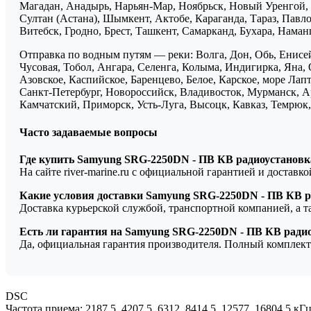
Магадан, Анадырь, Нарьян-Мар, Ноябрьск, Новый Уренгой, 
Султан (Астана), Шымкент, Актобе, Караганда, Тараз, Павло
Витебск, Гродно, Брест, Ташкент, Самарканд, Бухара, Нама
Отправка по водным путям — реки: Волга, Дон, Обь, Енисей
Чусовая, Тобол, Ангара, Селенга, Колыма, Индигирка, Яна, 
Азовское, Каспийское, Баренцево, Белое, Карское, море Ла
Санкт-Петербург, Новороссийск, Владивосток, Мурманск, Ар
Камчатский, Приморск, Усть-Луга, Высоцк, Кавказ, Темрюк, 
Часто задаваемые вопросы
Где купить Samyung SRG-2250DN - ПВ КВ радиоустановк
На сайте river-marine.ru с официальной гарантией и доставк
Какие условия доставки Samyung SRG-2250DN - ПВ КВ р
Доставка курьерской службой, транспортной компанией, а 
Есть ли гарантия на Samyung SRG-2250DN - ПВ КВ ради
Да, официальная гарантия производителя. Полный комплект
DSC
Частота приема: 2187.5, 4207.5, 6312, 8414.5, 12577, 16804.5 