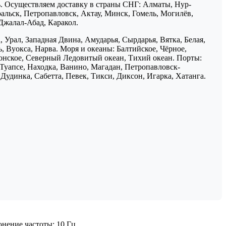
ь. Осуществляем доставку в страны СНГ: Алматы, Нур-
ральск, Петропавловск, Актау, Минск, Гомель, Могилёв,
Джалал-Абад, Каракол.
 Урал, Западная Двина, Амударья, Сырдарья, Вятка, Белая,
, Вуокса, Нарва. Моря и океаны: Балтийское, Чёрное,
понское, Северный Ледовитый океан, Тихий океан. Порты:
 Туапсе, Находка, Ванино, Магадан, Петропавловск-
Дудинка, Сабетта, Певек, Тикси, Диксон, Игарка, Хатанга.
лонение частоты: 10 Гц