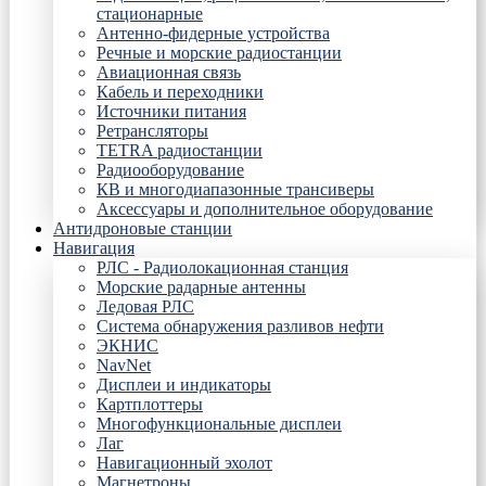
стационарные
Антенно-фидерные устройства
Речные и морские радиостанции
Авиационная связь
Кабель и переходники
Источники питания
Ретрансляторы
TETRA радиостанции
Радиооборудование
КВ и многодиапазонные трансиверы
Аксессуары и дополнительное оборудование
Антидроновые станции
Навигация
РЛС - Радиолокационная станция
Морские радарные антенны
Ледовая РЛС
Система обнаружения разливов нефти
ЭКНИС
NavNet
Дисплеи и индикаторы
Картплоттеры
Многофункциональные дисплеи
Лаг
Навигационный эхолот
Магнетроны