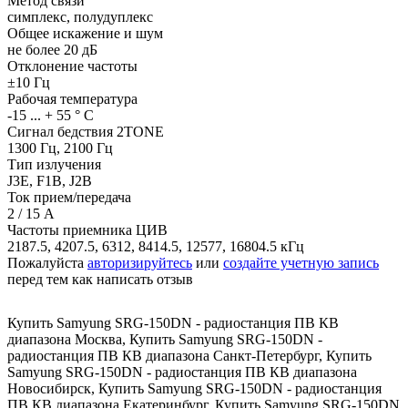
Метод связи
симплекс, полудуплекс
Общее искажение и шум
не более 20 дБ
Отклонение частоты
±10 Гц
Рабочая температура
-15 ... + 55 ° C
Сигнал бедствия 2TONE
1300 Гц, 2100 Гц
Тип излучения
J3E, F1B, J2B
Ток прием/передача
2 / 15 А
Частоты приемника ЦИВ
2187.5, 4207.5, 6312, 8414.5, 12577, 16804.5 кГц
Пожалуйста
авторизируйтесь
или
создайте учетную запись
перед тем как написать отзыв
Купить Samyung SRG-150DN - радиостанция ПВ КВ
диапазона Москва
,
Купить Samyung SRG-150DN -
радиостанция ПВ КВ диапазона Санкт-Петербург
,
Купить
Samyung SRG-150DN - радиостанция ПВ КВ диапазона
Новосибирск
,
Купить Samyung SRG-150DN - радиостанция
ПВ КВ диапазона Екатеринбург
,
Купить Samyung SRG-150DN