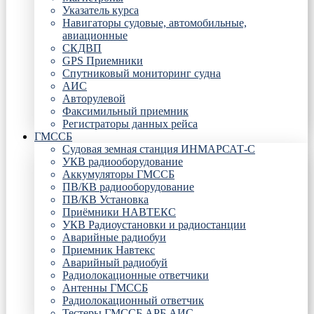
Указатель курса
Навигаторы судовые, автомобильные,
авиационные
СКДВП
GPS Приемники
Спутниковый мониторинг судна
АИС
Авторулевой
Факсимильный приемник
Регистраторы данных рейса
ГМССБ
Судовая земная станция ИНМАРСАТ-С
УКВ радиооборудование
Аккумуляторы ГМССБ
ПВ/КВ радиооборудование
ПВ/КВ Установка
Приёмники НАВТЕКС
УКВ Радиоустановки и радиостанции
Аварийные радиобуи
Приемник Навтекс
Аварийный радиобуй
Радиолокационные ответчики
Антенны ГМССБ
Радиолокационный ответчик
Тестеры ГМССБ АРБ АИС