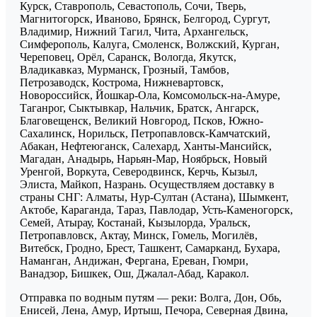
Курск, Ставрополь, Севастополь, Сочи, Тверь,
Магнитогорск, Иваново, Брянск, Белгород, Сургут,
Владимир, Нижний Тагил, Чита, Архангельск,
Симферополь, Калуга, Смоленск, Волжский, Курган,
Череповец, Орёл, Саранск, Вологда, Якутск,
Владикавказ, Мурманск, Грозный, Тамбов,
Петрозаводск, Кострома, Нижневартовск,
Новороссийск, Йошкар-Ола, Комсомольск-на-Амуре,
Таганрог, Сыктывкар, Нальчик, Братск, Ангарск,
Благовещенск, Великий Новгород, Псков, Южно-
Сахалинск, Норильск, Петропавловск-Камчатский,
Абакан, Нефтеюганск, Салехард, Ханты-Мансийск,
Магадан, Анадырь, Нарьян-Мар, Ноябрьск, Новый
Уренгой, Воркута, Северодвинск, Керчь, Кызыл,
Элиста, Майкоп, Назрань. Осуществляем доставку в
страны СНГ: Алматы, Нур-Султан (Астана), Шымкент,
Актобе, Караганда, Тараз, Павлодар, Усть-Каменогорск,
Семей, Атырау, Костанай, Кызылорда, Уральск,
Петропавловск, Актау, Минск, Гомель, Могилёв,
Витебск, Гродно, Брест, Ташкент, Самарканд, Бухара,
Наманган, Андижан, Фергана, Ереван, Гюмри,
Ванадзор, Бишкек, Ош, Джалал-Абад, Каракол.
Отправка по водным путям — реки: Волга, Дон, Обь,
Енисей, Лена, Амур, Иртыш, Печора, Северная Двина,