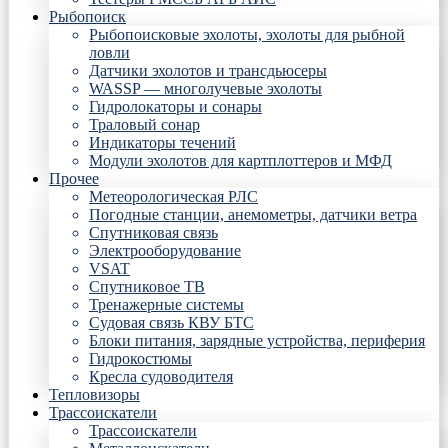
Рыбопоиск
Рыбопоисковые эхолоты, эхолоты для рыбной
ловли
Датчики эхолотов и трансдьюсеры
WASSP — многолучевые эхолоты
Гидролокаторы и сонары
Траловый сонар
Индикаторы течений
Модули эхолотов для картплоттеров и МФД
Прочее
Метеорологическая РЛС
Погодные станции, анемометры, датчики ветра
Спутниковая связь
Электрооборудование
VSAT
Спутниковое ТВ
Тренажерные системы
Судовая связь КВУ БТС
Блоки питания, зарядные устройства, периферия
Гидрокостюмы
Кресла судоводителя
Тепловизоры
Трассоискатели
Трассоискатели