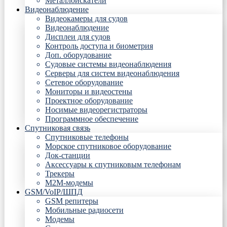
Металлоискатели
Видеонаблюдение
Видеокамеры для судов
Видеонаблюдение
Дисплеи для судов
Контроль доступа и биометрия
Доп. оборудование
Судовые системы видеонаблюдения
Серверы для систем видеонаблюдения
Сетевое оборудование
Мониторы и видеостены
Проектное оборудование
Носимые видеорегистраторы
Программное обеспечение
Спутниковая связь
Спутниковые телефоны
Морское спутниковое оборудование
Док-станции
Аксессуары к спутниковым телефонам
Трекеры
М2М-модемы
GSM/VoIP/ШПД
GSM репитеры
Мобильные радиосети
Модемы