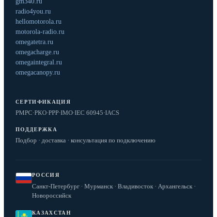
gm340.ru
radio4you.ru
hellomotorola.ru
motorola-radio.ru
omegatetra.ru
omegacharge.ru
omegaintegral.ru
omegacanopy.ru
СЕРТИФИКАЦИЯ
РМРС
·
РКО
·
РРР
·
IMO
·
IEC 60945
·
IACS
ПОДДЕРЖКА
Подбор · доставка · консультация по подключению
РОССИЯ
Санкт-Петербург · Мурманск · Владивосток · Архангельск ·
Новороссийск
КАЗАХСТАН