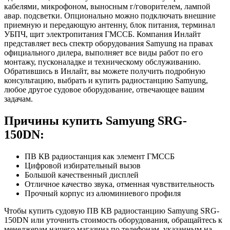
кабелями, микрофоном, выносным г/говорителем, лампой
авар. подсветки. Опционально можно подключать внешние
приемную и передающую антенну, блок питания, терминал
УБПЧ, щит электропитания ГМССБ. Компания Инлайт
представляет весь спектр оборудования Samyung на правах
официального дилера, выполняет все виды работ по его
монтажу, пусконаладке и техническому обслуживанию.
Обратившись в Инлайт, вы можете получить подробную
консультацию, выбрать и купить радиостанцию Samyung,
любое другое судовое оборудование, отвечающее вашим
задачам.
Причины купить Samyung SRG-
150DN:
ПВ КВ радиостанция как элемент ГМССБ
Цифровой избирательный вызов
Большой качественный дисплей
Отличное качество звука, отменная чувствительность
Прочный корпус из алюминиевого профиля
Чтобы купить судовую ПВ КВ радиостанцию Samyung SRG-
150DN или уточнить стоимость оборудования, обращайтесь к
менеджерам нашего магазина по телефонам, указанным на