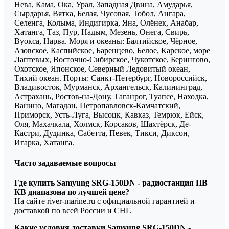
Нева, Кама, Ока, Урал, Западная Двина, Амударья,
Сырдарья, Вятка, Белая, Чусовая, Тобол, Ангара,
Селенга, Колыма, Индигирка, Яна, Олёнек, Анабар,
Хатанга, Таз, Пур, Надым, Мезень, Онега, Свирь,
Вуокса, Нарва. Моря и океаны: Балтийское, Чёрное,
Азовское, Каспийское, Баренцево, Белое, Карское, море
Лаптевых, Восточно-Сибирское, Чукотское, Берингово,
Охотское, Японское, Северный Ледовитый океан,
Тихий океан. Порты: Санкт-Петербург, Новороссийск,
Владивосток, Мурманск, Архангельск, Калининград,
Астрахань, Ростов-на-Дону, Таганрог, Туапсе, Находка,
Ванино, Магадан, Петропавловск-Камчатский,
Приморск, Усть-Луга, Высоцк, Кавказ, Темрюк, Ейск,
Оля, Махачкала, Холмск, Корсаков, Шахтёрск, Де-
Кастри, Дудинка, Сабетта, Певек, Тикси, Диксон,
Игарка, Хатанга.
Часто задаваемые вопросы
Где купить Samyung SRG-150DN - радиостанция ПВ
КВ диапазона по лучшей цене?
На сайте river-marine.ru с официальной гарантией и
доставкой по всей России и СНГ.
Какие условия доставки Samyung SRG-150DN -