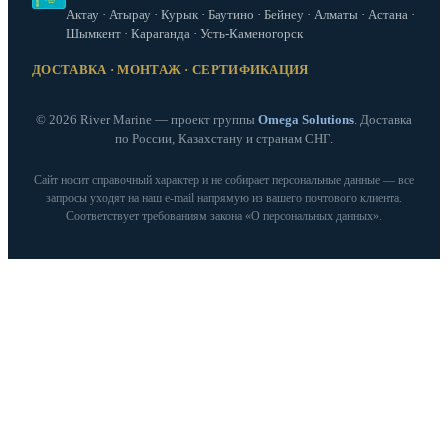
Актау · Атырау · Курык · Баутино · Бейнеу · Алматы · Астана ·
Шымкент · Караганда · Усть-Каменогорск
ДОСТАВКА · МОНТАЖ · СЕРТИФИКАЦИЯ
© 2026 River Marine — проект группы
Omega Solutions
. Доставка
по России, Казахстану и странам СНГ.
Сайт носит справочный характер и не собирает персональные данные — все
запросы уходят на наш e‑mail напрямую из вашего почтового клиента.
Соответствует требованиям закона «О персональных данных».