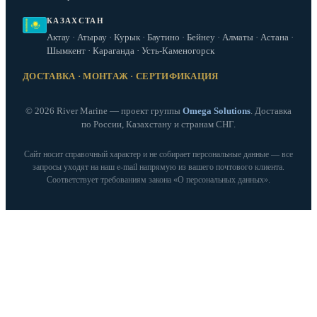
КАЗАХСТАН
Актау · Атырау · Курык · Баутино · Бейнеу · Алматы · Астана ·
Шымкент · Караганда · Усть-Каменогорск
ДОСТАВКА · МОНТАЖ · СЕРТИФИКАЦИЯ
© 2026 River Marine — проект группы
Omega Solutions
. Доставка
по России, Казахстану и странам СНГ.
Сайт носит справочный характер и не собирает персональные данные — все
запросы уходят на наш e‑mail напрямую из вашего почтового клиента.
Соответствует требованиям закона «О персональных данных».