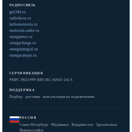
РАДИОСВЯЗЬ
gm340.ru
radio4you.ru
hellomotorola.ru
motorola-radio.ru
omegatetra.ru
omegacharge.ru
omegaintegral.ru
omegacanopy.ru
СЕРТИФИКАЦИЯ
РМРС
·
РКО
·
РРР
·
IMO
·
IEC 60945
·
IACS
ПОДДЕРЖКА
Подбор · доставка · консультация по подключению
РОССИЯ
Санкт-Петербург · Мурманск · Владивосток · Архангельск ·
Новороссийск