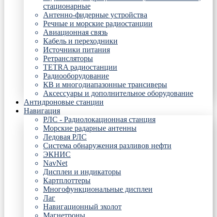
стационарные
Антенно-фидерные устройства
Речные и морские радиостанции
Авиационная связь
Кабель и переходники
Источники питания
Ретрансляторы
TETRA радиостанции
Радиооборудование
КВ и многодиапазонные трансиверы
Аксессуары и дополнительное оборудование
Антидроновые станции
Навигация
РЛС - Радиолокационная станция
Морские радарные антенны
Ледовая РЛС
Система обнаружения разливов нефти
ЭКНИС
NavNet
Дисплеи и индикаторы
Картплоттеры
Многофункциональные дисплеи
Лаг
Навигационный эхолот
Магнетроны