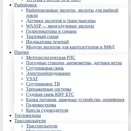
Рыбопоиск
Рыбопоисковые эхолоты, эхолоты для рыбной
ловли
Датчики эхолотов и трансдьюсеры
WASSP — многолучевые эхолоты
Гидролокаторы и сонары
Траловый сонар
Индикаторы течений
Модули эхолотов для картплоттеров и МФД
Прочее
Метеорологическая РЛС
Погодные станции, анемометры, датчики ветра
Спутниковая связь
Электрооборудование
VSAT
Спутниковое ТВ
Тренажерные системы
Судовая связь КВУ БТС
Блоки питания, зарядные устройства, периферия
Гидрокостюмы
Кресла судоводителя
Тепловизоры
Трассоискатели
Трассоискатели