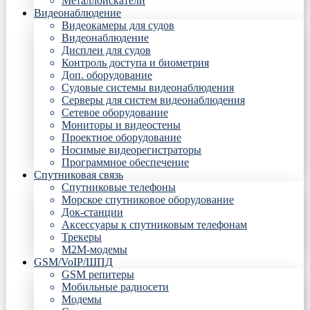
Металлоискатели
Видеонаблюдение
Видеокамеры для судов
Видеонаблюдение
Дисплеи для судов
Контроль доступа и биометрия
Доп. оборудование
Судовые системы видеонаблюдения
Серверы для систем видеонаблюдения
Сетевое оборудование
Мониторы и видеостены
Проектное оборудование
Носимые видеорегистраторы
Программное обеспечение
Спутниковая связь
Спутниковые телефоны
Морское спутниковое оборудование
Док-станции
Аксессуары к спутниковым телефонам
Трекеры
М2М-модемы
GSM/VoIP/ШПД
GSM репитеры
Мобильные радиосети
Модемы