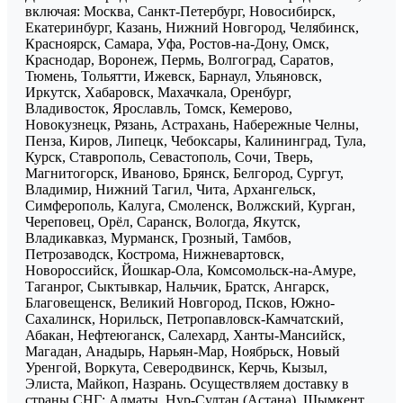
включая: Москва, Санкт-Петербург, Новосибирск,
Екатеринбург, Казань, Нижний Новгород, Челябинск,
Красноярск, Самара, Уфа, Ростов-на-Дону, Омск,
Краснодар, Воронеж, Пермь, Волгоград, Саратов,
Тюмень, Тольятти, Ижевск, Барнаул, Ульяновск,
Иркутск, Хабаровск, Махачкала, Оренбург,
Владивосток, Ярославль, Томск, Кемерово,
Новокузнецк, Рязань, Астрахань, Набережные Челны,
Пенза, Киров, Липецк, Чебоксары, Калининград, Тула,
Курск, Ставрополь, Севастополь, Сочи, Тверь,
Магнитогорск, Иваново, Брянск, Белгород, Сургут,
Владимир, Нижний Тагил, Чита, Архангельск,
Симферополь, Калуга, Смоленск, Волжский, Курган,
Череповец, Орёл, Саранск, Вологда, Якутск,
Владикавказ, Мурманск, Грозный, Тамбов,
Петрозаводск, Кострома, Нижневартовск,
Новороссийск, Йошкар-Ола, Комсомольск-на-Амуре,
Таганрог, Сыктывкар, Нальчик, Братск, Ангарск,
Благовещенск, Великий Новгород, Псков, Южно-
Сахалинск, Норильск, Петропавловск-Камчатский,
Абакан, Нефтеюганск, Салехард, Ханты-Мансийск,
Магадан, Анадырь, Нарьян-Мар, Ноябрьск, Новый
Уренгой, Воркута, Северодвинск, Керчь, Кызыл,
Элиста, Майкоп, Назрань. Осуществляем доставку в
страны СНГ: Алматы, Нур-Султан (Астана), Шымкент,