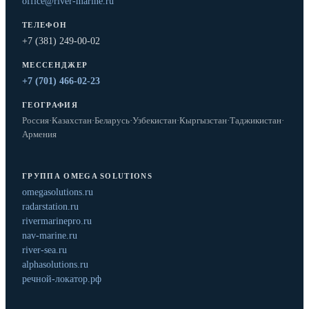
office@river-marine.ru
ТЕЛЕФОН
+7 (381) 249-00-02
МЕССЕНДЖЕР
+7 (701) 466-02-23
ГЕОГРАФИЯ
Россия
·
Казахстан
·
Беларусь
·
Узбекистан
·
Кыргызстан
·
Таджикистан
·
Армения
ГРУППА OMEGA SOLUTIONS
omegasolutions.ru
radarstation.ru
rivermarinepro.ru
nav-marine.ru
river-sea.ru
alphasolutions.ru
речной-локатор.рф