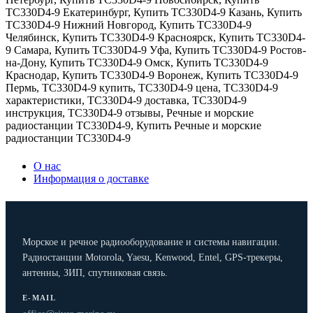
TC330D4-9 Екатеринбург
,
Купить TC330D4-9 Казань
,
Купить
TC330D4-9 Нижний Новгород
,
Купить TC330D4-9
Челябинск
,
Купить TC330D4-9 Красноярск
,
Купить TC330D4-
9 Самара
,
Купить TC330D4-9 Уфа
,
Купить TC330D4-9 Ростов-
на-Дону
,
Купить TC330D4-9 Омск
,
Купить TC330D4-9
Краснодар
,
Купить TC330D4-9 Воронеж
,
Купить TC330D4-9
Пермь
,
TC330D4-9 купить
,
TC330D4-9 цена
,
TC330D4-9
характеристики
,
TC330D4-9 доставка
,
TC330D4-9
инструкция
,
TC330D4-9 отзывы
,
Речные и морские
радиостанции TC330D4-9
,
Купить Речные и морские
радиостанции TC330D4-9
О нас
Информация о доставке
Морское и речное радиооборудование и системы навигации.
Радиостанции Motorola, Yaesu, Kenwood, Entel, GPS-трекеры,
антенны, ЗИП, спутниковая связь.
E-MAIL