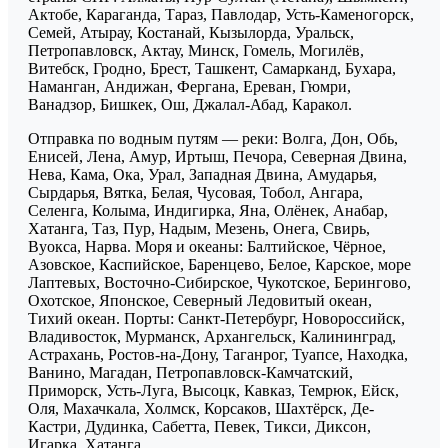
Актобе, Караганда, Тараз, Павлодар, Усть-Каменогорск,
Семей, Атырау, Костанай, Кызылорда, Уральск,
Петропавловск, Актау, Минск, Гомель, Могилёв,
Витебск, Гродно, Брест, Ташкент, Самарканд, Бухара,
Наманган, Андижан, Фергана, Ереван, Гюмри,
Ванадзор, Бишкек, Ош, Джалал-Абад, Каракол.
Отправка по водным путям — реки: Волга, Дон, Обь,
Енисей, Лена, Амур, Иртыш, Печора, Северная Двина,
Нева, Кама, Ока, Урал, Западная Двина, Амударья,
Сырдарья, Вятка, Белая, Чусовая, Тобол, Ангара,
Селенга, Колыма, Индигирка, Яна, Олёнек, Анабар,
Хатанга, Таз, Пур, Надым, Мезень, Онега, Свирь,
Вуокса, Нарва. Моря и океаны: Балтийское, Чёрное,
Азовское, Каспийское, Баренцево, Белое, Карское, море
Лаптевых, Восточно-Сибирское, Чукотское, Берингово,
Охотское, Японское, Северный Ледовитый океан,
Тихий океан. Порты: Санкт-Петербург, Новороссийск,
Владивосток, Мурманск, Архангельск, Калининград,
Астрахань, Ростов-на-Дону, Таганрог, Туапсе, Находка,
Ванино, Магадан, Петропавловск-Камчатский,
Приморск, Усть-Луга, Высоцк, Кавказ, Темрюк, Ейск,
Оля, Махачкала, Холмск, Корсаков, Шахтёрск, Де-
Кастри, Дудинка, Сабетта, Певек, Тикси, Диксон,
Игарка, Хатанга.