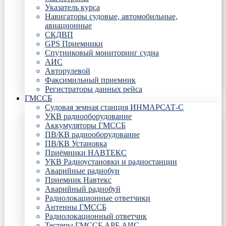
Указатель курса
Навигаторы судовые, автомобильные,
авиационные
СКДВП
GPS Приемники
Спутниковый мониторинг судна
АИС
Авторулевой
Факсимильный приемник
Регистраторы данных рейса
ГМССБ
Судовая земная станция ИНМАРСАТ-С
УКВ радиооборудование
Аккумуляторы ГМССБ
ПВ/КВ радиооборудование
ПВ/КВ Установка
Приёмники НАВТЕКС
УКВ Радиоустановки и радиостанции
Аварийные радиобуи
Приемник Навтекс
Аварийный радиобуй
Радиолокационные ответчики
Антенны ГМССБ
Радиолокационный ответчик
Тестеры ГМССБ АРБ АИС