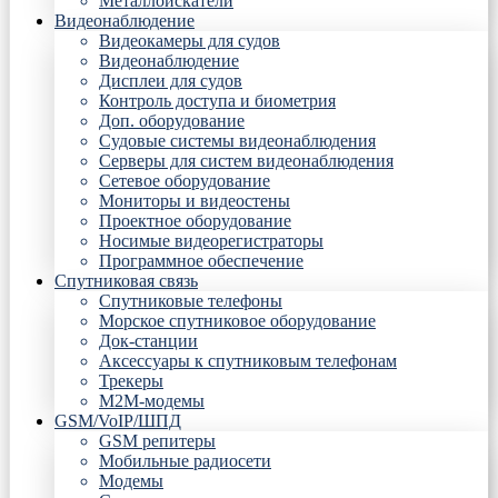
Металлоискатели
Видеонаблюдение
Видеокамеры для судов
Видеонаблюдение
Дисплеи для судов
Контроль доступа и биометрия
Доп. оборудование
Судовые системы видеонаблюдения
Серверы для систем видеонаблюдения
Сетевое оборудование
Мониторы и видеостены
Проектное оборудование
Носимые видеорегистраторы
Программное обеспечение
Спутниковая связь
Спутниковые телефоны
Морское спутниковое оборудование
Док-станции
Аксессуары к спутниковым телефонам
Трекеры
М2М-модемы
GSM/VoIP/ШПД
GSM репитеры
Мобильные радиосети
Модемы