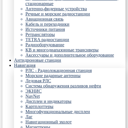
стационарные
Антенно-фидерные устройства
Речные и морские радиостанции
Авиационная связь
Кабель и переходники
Источники питания
Ретрансляторы
TETRA радиостанции
Радиооборудование
КВ и многодиапазонные трансиверы
Аксессуары и дополнительное оборудование
Антидроновые станции
Навигация
РЛС - Радиолокационная станция
Морские радарные антенны
Ледовая РЛС
Система обнаружения разливов нефти
ЭКНИС
NavNet
Дисплеи и индикаторы
Картплоттеры
Многофункциональные дисплеи
Лаг
Навигационный эхолот
Магнетроны