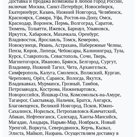
Доставка и продажа возможны в любой город России,
включая: Москва, Санкт-Петербург, Новосибирск,
Екатеринбург, Казань, Нижний Новгород, Челябинск,
Красноярск, Самара, Уфа, Ростов-на-Дону, Омск,
Краснодар, Воронеж, Пермь, Волгоград, Саратов,
Тюмень, Тольятти, Ижевск, Барнаул, Ульяновск,
Иркутск, Хабаровск, Махачкала, Оренбург,
Владивосток, Ярославль, Томск, Кемерово,
Новокузнецк, Рязань, Астрахань, Набережные Челны,
Пенза, Киров, Липецк, Чебоксары, Калининград, Тула,
Курск, Ставрополь, Севастополь, Сочи, Тверь,
Магнитогорск, Иваново, Брянск, Белгород, Сургут,
Владимир, Нижний Тагил, Чита, Архангельск,
Симферополь, Калуга, Смоленск, Волжский, Курган,
Череповец, Орёл, Саранск, Вологда, Якутск,
Владикавказ, Мурманск, Грозный, Тамбов,
Петрозаводск, Кострома, Нижневартовск,
Новороссийск, Йошкар-Ола, Комсомольск-на-Амуре,
Таганрог, Сыктывкар, Нальчик, Братск, Ангарск,
Благовещенск, Великий Новгород, Псков, Южно-
Сахалинск, Норильск, Петропавловск-Камчатский,
Абакан, Нефтеюганск, Салехард, Ханты-Мансийск,
Магадан, Анадырь, Нарьян-Мар, Ноябрьск, Новый
Уренгой, Воркута, Северодвинск, Керчь, Кызыл,
Элиста, Майкоп, Назрань. Осуществляем доставку в