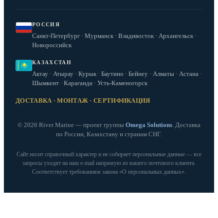
РОССИЯ
Санкт-Петербург · Мурманск · Владивосток · Архангельск ·
Новороссийск
КАЗАХСТАН
Актау · Атырау · Курык · Баутино · Бейнеу · Алматы · Астана ·
Шымкент · Караганда · Усть-Каменогорск
ДОСТАВКА · МОНТАЖ · СЕРТИФИКАЦИЯ
© 2026 River Marine — проект группы
Omega Solutions
. Доставка
по России, Казахстану и странам СНГ.
Сайт носит справочный характер и не собирает персональные данные — все
запросы уходят на наш e‑mail напрямую из вашего почтового клиента.
Соответствует требованиям закона «О персональных данных».