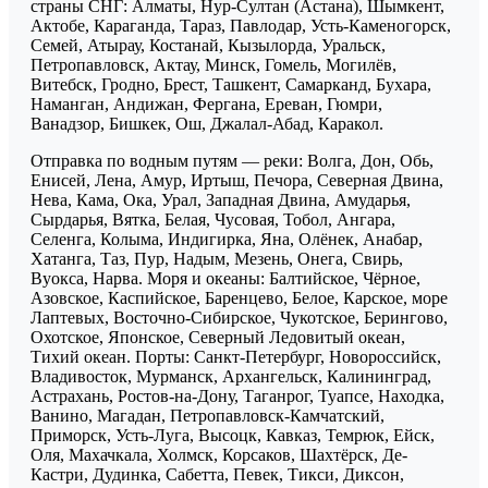
страны СНГ: Алматы, Нур-Султан (Астана), Шымкент,
Актобе, Караганда, Тараз, Павлодар, Усть-Каменогорск,
Семей, Атырау, Костанай, Кызылорда, Уральск,
Петропавловск, Актау, Минск, Гомель, Могилёв,
Витебск, Гродно, Брест, Ташкент, Самарканд, Бухара,
Наманган, Андижан, Фергана, Ереван, Гюмри,
Ванадзор, Бишкек, Ош, Джалал-Абад, Каракол.
Отправка по водным путям — реки: Волга, Дон, Обь,
Енисей, Лена, Амур, Иртыш, Печора, Северная Двина,
Нева, Кама, Ока, Урал, Западная Двина, Амударья,
Сырдарья, Вятка, Белая, Чусовая, Тобол, Ангара,
Селенга, Колыма, Индигирка, Яна, Олёнек, Анабар,
Хатанга, Таз, Пур, Надым, Мезень, Онега, Свирь,
Вуокса, Нарва. Моря и океаны: Балтийское, Чёрное,
Азовское, Каспийское, Баренцево, Белое, Карское, море
Лаптевых, Восточно-Сибирское, Чукотское, Берингово,
Охотское, Японское, Северный Ледовитый океан,
Тихий океан. Порты: Санкт-Петербург, Новороссийск,
Владивосток, Мурманск, Архангельск, Калининград,
Астрахань, Ростов-на-Дону, Таганрог, Туапсе, Находка,
Ванино, Магадан, Петропавловск-Камчатский,
Приморск, Усть-Луга, Высоцк, Кавказ, Темрюк, Ейск,
Оля, Махачкала, Холмск, Корсаков, Шахтёрск, Де-
Кастри, Дудинка, Сабетта, Певек, Тикси, Диксон,