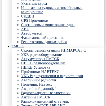
Указатель курса
Навигаторы судовые, автомобильные,
авиационные
СКДВП
GPS Приемники
Спутниковый мониторинг судна
АИС
Авторулевой
Факсимильный приемник
Регистраторы данных рейса
ГМССБ
Судовая земная станция ИНМАРСАТ-С
УКВ радиооборудование
Аккумуляторы ГМССБ
ПВ/КВ радиооборудование
ПВ/КВ Установка
Приёмники НАВТЕКС
УКВ Радиоустановки и радиостанции
Аварийные радиобуи
Приемник Навтекс
Аварийный радиобуй
Радиолокационные ответчики
Антенны ГМССБ
Радиолокационный ответчик
Тестеры ГМССБ АРБ АИС