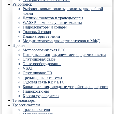
Рыбопоиск
Рыбопоисковые эхолоты, эхолоты для рыбной
ловли
Датчики эхолотов и трансдьюсеры
WASSP — многолучевые эхолоты
Гидролокаторы и сонары
Траловый сонар
Индикаторы течений
Модули эхолотов для картплоттеров и МФД
Прочее
Метеорологическая РЛС
Погодные станции, анемометры, датчики ветра
Спутниковая связь
Электрооборудование
VSAT
Спутниковое ТВ
Тренажерные системы
Судовая связь КВУ БТС
Блоки питания, зарядные устройства, периферия
Гидрокостюмы
Кресла судоводителя
Тепловизоры
Трассоискатели
Трассоискатели