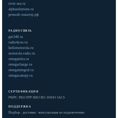
river-sea.ru
alphasolutions.ru
речной-локатор.рф
РАДИОСВЯЗЬ
gm340.ru
radio4you.ru
hellomotorola.ru
motorola-radio.ru
omegatetra.ru
omegacharge.ru
omegaintegral.ru
omegacanopy.ru
СЕРТИФИКАЦИЯ
РМРС
·
РКО
·
РРР
·
IMO
·
IEC 60945
·
IACS
ПОДДЕРЖКА
Подбор · доставка · консультация по подключению