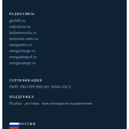
РАДИОСВЯЗЬ
gm340.ru
radio4you.ru
hellomotorola.ru
motorola-radio.ru
omegatetra.ru
omegacharge.ru
omegaintegral.ru
omegacanopy.ru
СЕРТИФИКАЦИЯ
РМРС
·
РКО
·
РРР
·
IMO
·
IEC 60945
·
IACS
ПОДДЕРЖКА
Подбор · доставка · консультация по подключению
РОССИЯ