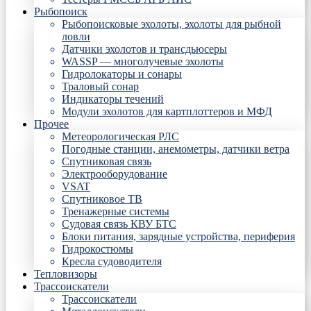
Рыбопоиск
Рыбопоисковые эхолоты, эхолоты для рыбной
ловли
Датчики эхолотов и трансдьюсеры
WASSP — многолучевые эхолоты
Гидролокаторы и сонары
Траловый сонар
Индикаторы течений
Модули эхолотов для картплоттеров и МФД
Прочее
Метеорологическая РЛС
Погодные станции, анемометры, датчики ветра
Спутниковая связь
Электрооборудование
VSAT
Спутниковое ТВ
Тренажерные системы
Судовая связь КВУ БТС
Блоки питания, зарядные устройства, периферия
Гидрокостюмы
Кресла судоводителя
Тепловизоры
Трассоискатели
Трассоискатели