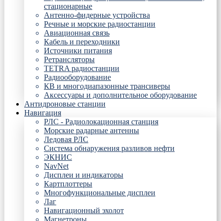
стационарные
Антенно-фидерные устройства
Речные и морские радиостанции
Авиационная связь
Кабель и переходники
Источники питания
Ретрансляторы
TETRA радиостанции
Радиооборудование
КВ и многодиапазонные трансиверы
Аксессуары и дополнительное оборудование
Антидроновые станции
Навигация
РЛС - Радиолокационная станция
Морские радарные антенны
Ледовая РЛС
Система обнаружения разливов нефти
ЭКНИС
NavNet
Дисплеи и индикаторы
Картплоттеры
Многофункциональные дисплеи
Лаг
Навигационный эхолот
Магнетроны