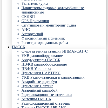
Указатель курса
Навигаторы судовые, автомобильные,
авиационные
СКДВП
GPS Приемники
Спутниковый мониторинг судна
АИС
Авторулевой
Факсимильный приемник
Регистраторы данных рейса
ГМССБ
Судовая земная станция ИНМАРСАТ-С
УКВ радиооборудование
Аккумуляторы ГМССБ
ПВ/КВ радиооборудование
ПВ/КВ Установка
Приёмники НАВТЕКС
УКВ Радиоустановки и радиостанции
Аварийные радиобуи
Приемник Навтекс
Аварийный радиобуй
Радиолокационные ответчики
Антенны ГМССБ
Радиолокационный ответчик
Тестеры ГМССБ АРБ АИС