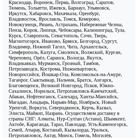
Краснодар, Воронеж, Пермь, Волгоград, Саратов,
Тюмень, Тольятти, Ижевск, Барнаул, Ульяновск,
Иркутск, Хабаровск, Махачкала, Оренбург,
Владивосток, Ярославль, Томск, Кемерово,
Новокузнецк, Рязань, Астрахань, Набережные Челны,
Пенза, Киров, Липецк, Чебоксары, Калининград, Тула,
Курск, Ставрополь, Севастополь, Сочи, Тверь,
Магнитогорск, Иваново, Брянск, Белгород, Сургут,
Владимир, Нижний Тагил, Чита, Архангельск,
Симферополь, Калуга, Смоленск, Волжский, Курган,
Череповец, Орёл, Саранск, Вологда, Якутск,
Владикавказ, Мурманск, Грозный, Тамбов,
Петрозаводск, Кострома, Нижневартовск,
Новороссийск, Йошкар-Ола, Комсомольск-на-Амуре,
Таганрог, Сыктывкар, Нальчик, Братск, Ангарск,
Благовещенск, Великий Новгород, Псков, Южно-
Сахалинск, Норильск, Петропавловск-Камчатский,
Абакан, Нефтеюганск, Салехард, Ханты-Мансийск,
Магадан, Анадырь, Нарьян-Мар, Ноябрьск, Новый
Уренгой, Воркута, Северодвинск, Керчь, Кызыл,
Элиста, Майкоп, Назрань. Осуществляем доставку в
страны СНГ: Алматы, Нур-Султан (Астана), Шымкент,
Актобе, Караганда, Тараз, Павлодар, Усть-Каменогорск,
Семей, Атырау, Костанай, Кызылорда, Уральск,
Петропавловск, Актау, Минск, Гомель, Могилёв,