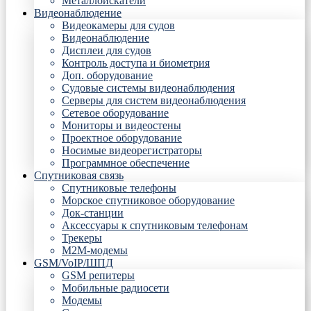
Металлоискатели
Видеонаблюдение
Видеокамеры для судов
Видеонаблюдение
Дисплеи для судов
Контроль доступа и биометрия
Доп. оборудование
Судовые системы видеонаблюдения
Серверы для систем видеонаблюдения
Сетевое оборудование
Мониторы и видеостены
Проектное оборудование
Носимые видеорегистраторы
Программное обеспечение
Спутниковая связь
Спутниковые телефоны
Морское спутниковое оборудование
Док-станции
Аксессуары к спутниковым телефонам
Трекеры
М2М-модемы
GSM/VoIP/ШПД
GSM репитеры
Мобильные радиосети
Модемы