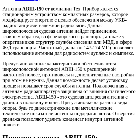
Антенна
АВШ-150
от компании Тех. Прибор является
стационарным устройством компактных размеров, которое
модифицирует энергию с целью обеспечения между УКВ-
радиостанциями надежной радиосвязи. Данная
широкополосная судовая антенна найдет применение,
главным образом, в сфере морского транспорта, а также у
оперативников структур службы спасения или МВД, в сфере
Ж/Д транспорта. Частотный диапазон 147-174 МГц позволяет
использование антенны для радиосистем дуплекс и симплекс.
Предустановленные характеристики обеспечиваются
широкополосной антенной АВШ-150 в расширенной
частотной полосе, противовесы и дополнительные настройки
при этом не нужны. Данная возможность делает установку
проще и повышает срок службы антенны. Подключенная к
антеннам радиоаппаратура защищена от влияния статического
электричества. АВШ-150 - это судовая штыревая антенна с
длиной в половину волны. При установке на разного вида
опоры, будь то диэлектрические или металлические,
технические показатели антенны поддерживаются. Отверстия
дренажа позволяют удалить конденсат изнутри антенной
полости.
Причины купить АВШ-150: