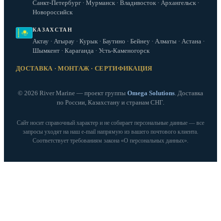
Санкт-Петербург · Мурманск · Владивосток · Архангельск ·
Новороссийск
КАЗАХСТАН
Актау · Атырау · Курык · Баутино · Бейнеу · Алматы · Астана ·
Шымкент · Караганда · Усть-Каменогорск
ДОСТАВКА · МОНТАЖ · СЕРТИФИКАЦИЯ
© 2026 River Marine — проект группы
Omega Solutions
. Доставка
по России, Казахстану и странам СНГ.
Сайт носит справочный характер и не собирает персональные данные — все
запросы уходят на наш e‑mail напрямую из вашего почтового клиента.
Соответствует требованиям закона «О персональных данных».