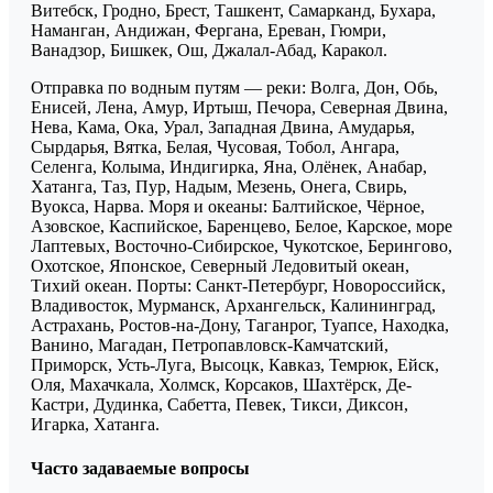
Витебск, Гродно, Брест, Ташкент, Самарканд, Бухара,
Наманган, Андижан, Фергана, Ереван, Гюмри,
Ванадзор, Бишкек, Ош, Джалал-Абад, Каракол.
Отправка по водным путям — реки: Волга, Дон, Обь,
Енисей, Лена, Амур, Иртыш, Печора, Северная Двина,
Нева, Кама, Ока, Урал, Западная Двина, Амударья,
Сырдарья, Вятка, Белая, Чусовая, Тобол, Ангара,
Селенга, Колыма, Индигирка, Яна, Олёнек, Анабар,
Хатанга, Таз, Пур, Надым, Мезень, Онега, Свирь,
Вуокса, Нарва. Моря и океаны: Балтийское, Чёрное,
Азовское, Каспийское, Баренцево, Белое, Карское, море
Лаптевых, Восточно-Сибирское, Чукотское, Берингово,
Охотское, Японское, Северный Ледовитый океан,
Тихий океан. Порты: Санкт-Петербург, Новороссийск,
Владивосток, Мурманск, Архангельск, Калининград,
Астрахань, Ростов-на-Дону, Таганрог, Туапсе, Находка,
Ванино, Магадан, Петропавловск-Камчатский,
Приморск, Усть-Луга, Высоцк, Кавказ, Темрюк, Ейск,
Оля, Махачкала, Холмск, Корсаков, Шахтёрск, Де-
Кастри, Дудинка, Сабетта, Певек, Тикси, Диксон,
Игарка, Хатанга.
Часто задаваемые вопросы