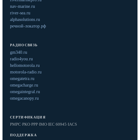
nav-marine.ru
river-sea.ru
alphasolutions.ru
речной-локатор.рф
РАДИОСВЯЗЬ
gm340.ru
radio4you.ru
hellomotorola.ru
motorola-radio.ru
omegatetra.ru
omegacharge.ru
omegaintegral.ru
omegacanopy.ru
СЕРТИФИКАЦИЯ
РМРС
·
РКО
·
РРР
·
IMO
·
IEC 60945
·
IACS
ПОДДЕРЖКА