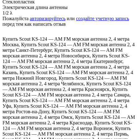
Стеклопластик
Электрическая длина антенны
1/2 λ
Пожалуйста
авторизируйтесь
или
создайте учетную запись
перед тем как написать отзыв
Купить Scout KS-124 — AM FM морская антенна 2
,
4 метра
Москва
,
Купить Scout KS-124 — AM FM морская антенна 2
,
4
метра Санкт-Петербург
,
Купить Scout KS-124 — AM FM
морская антенна 2
,
4 метра Новосибирск
,
Купить Scout KS-
124 — AM FM морская антенна 2
,
4 метра Екатеринбург
,
Купить Scout KS-124 — AM FM морская антенна 2
,
4 метра
Казань
,
Купить Scout KS-124 — AM FM морская антенна 2
,
4
метра Нижний Новгород
,
Купить Scout KS-124 — AM FM
морская антенна 2
,
4 метра Челябинск
,
Купить Scout KS-124
— AM FM морская антенна 2
,
4 метра Красноярск
,
Купить
Scout KS-124 — AM FM морская антенна 2
,
4 метра Самара
,
Купить Scout KS-124 — AM FM морская антенна 2
,
4 метра
Уфа
,
Купить Scout KS-124 — AM FM морская антенна 2
,
4
метра Ростов-на-Дону
,
Купить Scout KS-124 — AM FM
морская антенна 2
,
4 метра Омск
,
Купить Scout KS-124 — AM
FM морская антенна 2
,
4 метра Краснодар
,
Купить Scout KS-
124 — AM FM морская антенна 2
,
4 метра Воронеж
,
Купить
Scout KS-124 — AM FM морская антенна 2
,
4 метра Пермь
,