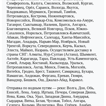
Симферополь, Калуга, Смоленск, Волжский, Курган,
Череповец, Орёл, Саранск, Вологда, Якутск,
Владикавказ, Мурманск, Грозный, Тамбов,
Петрозаводск, Кострома, Нижневартовск,
Новороссийск, Йошкар-Ола, Комсомольск-на-Амуре,
Таганрог, Сыктывкар, Нальчик, Братск, Ангарск,
Благовещенск, Великий Новгород, Псков, Южно-
Сахалинск, Норильск, Петропавловск-Камчатский,
Абакан, Нефтеюганск, Салехард, Ханты-Мансийск,
Магадан, Анадырь, Нарьян-Мар, Ноябрьск, Новый
Уренгой, Воркута, Северодвинск, Керчь, Кызыл,
Элиста, Майкоп, Назрань. Осуществляем доставку в
страны СНГ: Алматы, Нур-Султан (Астана), Шымкент,
Актобе, Караганда, Тараз, Павлодар, Усть-Каменогорск,
Семей, Атырау, Костанай, Кызылорда, Уральск,
Петропавловск, Актау, Минск, Гомель, Могилёв,
Витебск, Гродно, Брест, Ташкент, Самарканд, Бухара,
Наманган, Андижан, Фергана, Ереван, Гюмри,
Ванадзор, Бишкек, Ош, Джалал-Абад, Каракол.
Отправка по водным путям — реки: Волга, Дон, Обь,
Енисей, Лена, Амур, Иртыш, Печора, Северная Двина,
Нева, Кама, Ока, Урал, Западная Двина, Амударья,
Сырдарья, Вятка, Белая, Чусовая, Тобол, Ангара,
Селенга, Колыма, Индигирка, Яна, Олёнек, Анабар,