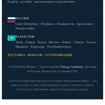
Подбор · доставка · консультация по подключению
РОССИЯ
Санкт-Петербург · Мурманск · Владивосток · Архангельск ·
Новороссийск
КАЗАХСТАН
Актау · Атырау · Курык · Баутино · Бейнеу · Алматы · Астана ·
Шымкент · Караганда · Усть-Каменогорск
ДОСТАВКА · МОНТАЖ · СЕРТИФИКАЦИЯ
© 2026 River Marine — проект группы
Omega Solutions
. Доставка
по России, Казахстану и странам СНГ.
Сайт носит справочный характер и не собирает персональные данные — все
запросы уходят на наш e‑mail напрямую из вашего почтового клиента.
Соответствует требованиям закона «О персональных данных».