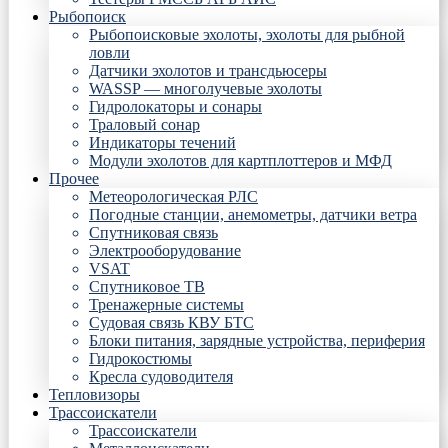
Рыбопоиск
Рыбопоисковые эхолоты, эхолоты для рыбной
ловли
Датчики эхолотов и трансдьюсеры
WASSP — многолучевые эхолоты
Гидролокаторы и сонары
Траловый сонар
Индикаторы течений
Модули эхолотов для картплоттеров и МФД
Прочее
Метеорологическая РЛС
Погодные станции, анемометры, датчики ветра
Спутниковая связь
Электрооборудование
VSAT
Спутниковое ТВ
Тренажерные системы
Судовая связь КВУ БТС
Блоки питания, зарядные устройства, периферия
Гидрокостюмы
Кресла судоводителя
Тепловизоры
Трассоискатели
Трассоискатели