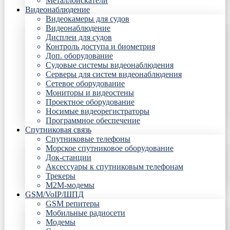
Металлоискатели
Видеонаблюдение
Видеокамеры для судов
Видеонаблюдение
Дисплеи для судов
Контроль доступа и биометрия
Доп. оборудование
Судовые системы видеонаблюдения
Серверы для систем видеонаблюдения
Сетевое оборудование
Мониторы и видеостены
Проектное оборудование
Носимые видеорегистраторы
Программное обеспечение
Спутниковая связь
Спутниковые телефоны
Морское спутниковое оборудование
Док-станции
Аксессуары к спутниковым телефонам
Трекеры
М2М-модемы
GSM/VoIP/ШПД
GSM репитеры
Мобильные радиосети
Модемы