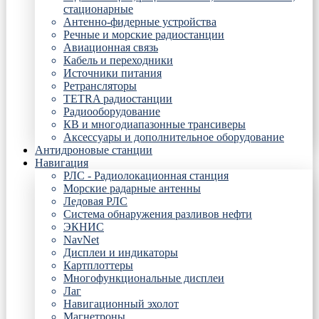
стационарные
Антенно-фидерные устройства
Речные и морские радиостанции
Авиационная связь
Кабель и переходники
Источники питания
Ретрансляторы
TETRA радиостанции
Радиооборудование
КВ и многодиапазонные трансиверы
Аксессуары и дополнительное оборудование
Антидроновые станции
Навигация
РЛС - Радиолокационная станция
Морские радарные антенны
Ледовая РЛС
Система обнаружения разливов нефти
ЭКНИС
NavNet
Дисплеи и индикаторы
Картплоттеры
Многофункциональные дисплеи
Лаг
Навигационный эхолот
Магнетроны