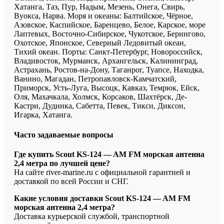
Хатанга, Таз, Пур, Надым, Мезень, Онега, Свирь,
Вуокса, Нарва. Моря и океаны: Балтийское, Чёрное,
Азовское, Каспийское, Баренцево, Белое, Карское, море
Лаптевых, Восточно-Сибирское, Чукотское, Берингово,
Охотское, Японское, Северный Ледовитый океан,
Тихий океан. Порты: Санкт-Петербург, Новороссийск,
Владивосток, Мурманск, Архангельск, Калининград,
Астрахань, Ростов-на-Дону, Таганрог, Туапсе, Находка,
Ванино, Магадан, Петропавловск-Камчатский,
Приморск, Усть-Луга, Высоцк, Кавказ, Темрюк, Ейск,
Оля, Махачкала, Холмск, Корсаков, Шахтёрск, Де-
Кастри, Дудинка, Сабетта, Певек, Тикси, Диксон,
Игарка, Хатанга.
Часто задаваемые вопросы
Где купить Scout KS-124 — AM FM морская антенна
2,4 метра по лучшей цене?
На сайте river-marine.ru с официальной гарантией и
доставкой по всей России и СНГ.
Какие условия доставки Scout KS-124 — AM FM
морская антенна 2,4 метра?
Доставка курьерской службой, транспортной