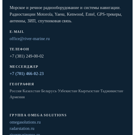
Морское и речное радиооборудование и системы навигации.
Радиостанции Motorola, Yaesu, Kenwood, Entel, GPS-трекеры,
антенны, ЗИП, спутниковая связь.
E-MAIL
office@river-marine.ru
ТЕЛЕФОН
+7 (381) 249-00-02
МЕССЕНДЖЕР
+7 (701) 466-02-23
ГЕОГРАФИЯ
Россия
·
Казахстан
·
Беларусь
·
Узбекистан
·
Кыргызстан
·
Таджикистан
·
Армения
ГРУППА OMEGA SOLUTIONS
omegasolutions.ru
radarstation.ru
rivermarinepro.ru