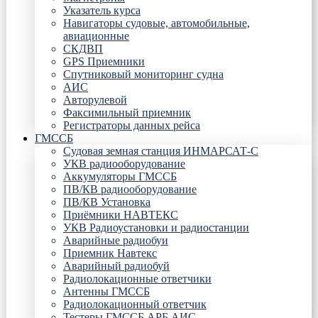
Указатель курса
Навигаторы судовые, автомобильные,
авиационные
СКДВП
GPS Приемники
Спутниковый мониторинг судна
АИС
Авторулевой
Факсимильный приемник
Регистраторы данных рейса
ГМССБ
Судовая земная станция ИНМАРСАТ-С
УКВ радиооборудование
Аккумуляторы ГМССБ
ПВ/КВ радиооборудование
ПВ/КВ Установка
Приёмники НАВТЕКС
УКВ Радиоустановки и радиостанции
Аварийные радиобуи
Приемник Навтекс
Аварийный радиобуй
Радиолокационные ответчики
Антенны ГМССБ
Радиолокационный ответчик
Тестеры ГМССБ АРБ АИС