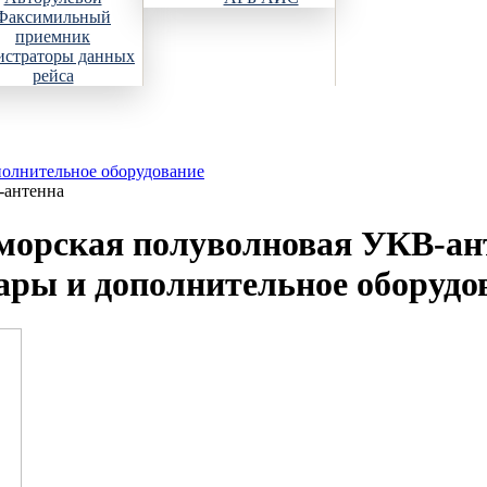
Факсимильный
приемник
истраторы данных
рейса
полнительное оборудование
-антенна
орская полуволновая УКВ-ан
уары и дополнительное оборудо