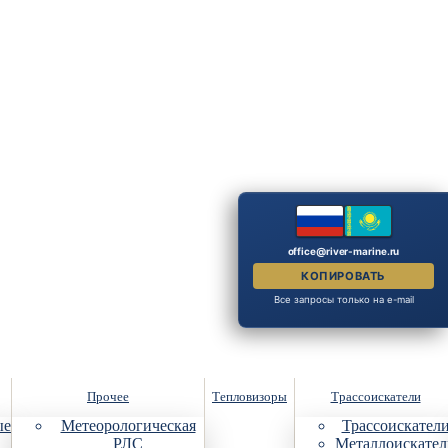
office@river-marine.ru
КОПИРОВАТЬ
Все запросы только на e-mail
Прочее
Тепловизоры
Трассоискатели
ые
Метеорологическая
Трассоискател
РЛС
Металлоискател