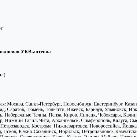
рт
волновая УКВ-антенна
та)
я: Москва, Санкт-Петербург, Новосибирск, Екатеринбург, Каза
д, Саратов, Тюмень, Тольятти, Ижевск, Барнаул, Ульяновск, Ирк
ь, Набережные Челны, Пенза, Киров, Липецк, Чебоксары, Калини
р, Нижний Тагил, Чита, Архангельск, Симферополь, Калуга, Смо
, Петрозаводск, Кострома, Нижневартовск, Новороссийск, Йошка
д, Псков, Южно-Сахалинск, Норильск, Петропавловск-Камчатск
Воркута, Северодвинск, Керчь, Кызыл, Элиста, Майкоп, Назран