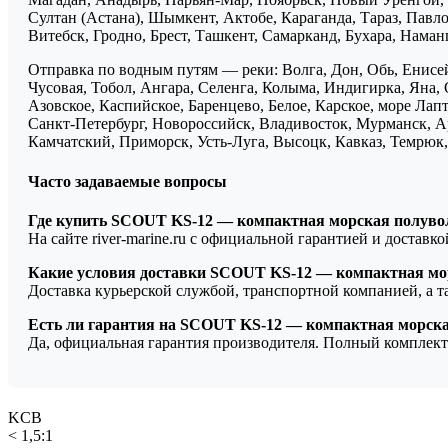
Султан (Астана), Шымкент, Актобе, Караганда, Тараз, Павло
Витебск, Гродно, Брест, Ташкент, Самарканд, Бухара, Нама
Отправка по водным путям — реки: Волга, Дон, Обь, Енисей
Чусовая, Тобол, Ангара, Селенга, Колыма, Индигирка, Яна, 
Азовское, Каспийское, Баренцево, Белое, Карское, море Ла
Санкт-Петербург, Новороссийск, Владивосток, Мурманск, Ар
Камчатский, Приморск, Усть-Луга, Высоцк, Кавказ, Темрюк, 
Часто задаваемые вопросы
Где купить SCOUT KS-12 — компактная морская полуво
На сайте river-marine.ru с официальной гарантией и доставк
Какие условия доставки SCOUT KS-12 — компактная мо
Доставка курьерской службой, транспортной компанией, а 
Есть ли гарантия на SCOUT KS-12 — компактная морск
Да, официальная гарантия производителя. Полный комплект
KCB
< 1,5:1