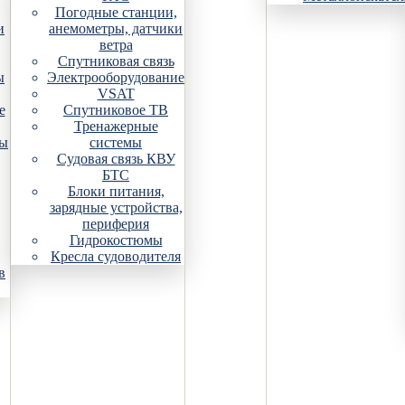
Погодные станции,
и
анемометры, датчики
ветра
Спутниковая связь
ы
Электрооборудование
VSAT
е
Спутниковое ТВ
Тренажерные
ры
системы
Судовая связь КВУ
БТС
Блоки питания,
зарядные устройства,
периферия
Гидрокостюмы
Кресла судоводителя
в