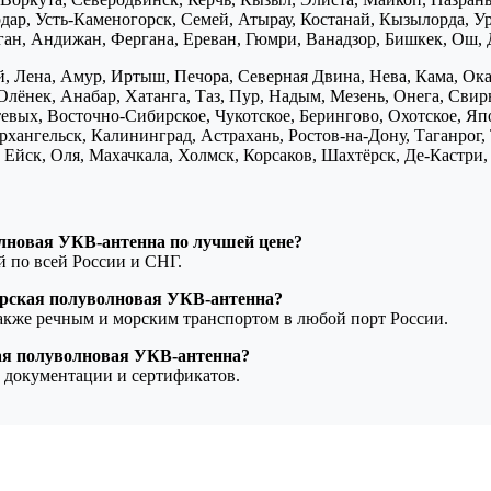
дар, Усть-Каменогорск, Семей, Атырау, Костанай, Кызылорда, У
нган, Андижан, Фергана, Ереван, Гюмри, Ванадзор, Бишкек, Ош, 
, Лена, Амур, Иртыш, Печора, Северная Двина, Нева, Кама, Ока,
Олёнек, Анабар, Хатанга, Таз, Пур, Надым, Мезень, Онега, Свирь
птевых, Восточно-Сибирское, Чукотское, Берингово, Охотское, Я
хангельск, Калининград, Астрахань, Ростов-на-Дону, Таганрог,
Ейск, Оля, Махачкала, Холмск, Корсаков, Шахтёрск, Де-Кастри, 
лновая УКВ-антенна по лучшей цене?
ой по всей России и СНГ.
рская полуволновая УКВ-антенна?
также речным и морским транспортом в любой порт России.
ая полуволновая УКВ-антенна?
 документации и сертификатов.