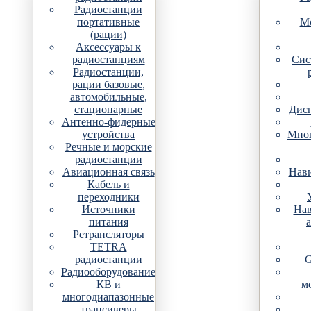
Радиостанции
портативные
Мо
(рации)
Аксессуары к
радиостанциям
Сис
Радиостанции,
рации базовые,
автомобильные,
стационарные
Дис
Антенно-фидерные
устройства
Мно
Речные и морские
радиостанции
Авиационная связь
Нави
Кабель и
переходники
Источники
Нав
питания
Ретрансляторы
TETRA
радиостанции
G
Радиооборудование
КВ и
м
многодиапазонные
трансиверы