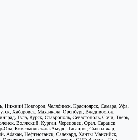
нь, Нижний Новгород, Челябинск, Красноярск, Самара, Уфа,
утск, Хабаровск, Махачкала, Оренбург, Владивосток,
нград, Тула, Курск, Ставрополь, Севастополь, Сочи, Тверь,
ленск, Волжский, Курган, Череповец, Орёл, Саранск,
р-Ола, Комсомольск-на-Амуре, Таганрог, Сыктывкар,
ий, Абакан, Нефтеюганск, Салехард, Ханты-Мансийск,
ь. Осуществляем доставку в страны СНГ: Алматы, Нур-