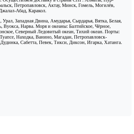
ральск, Петропавловск, Актау, Минск, Гомель, Могилёв,
Джалал-Абад, Каракол.
 Урал, Западная Двина, Амударья, Сырдарья, Вятка, Белая,
, Вуокса, Нарва. Моря и океаны: Балтийское, Чёрное,
понское, Северный Ледовитый океан, Тихий океан. Порты:
 Туапсе, Находка, Ванино, Магадан, Петропавловск-
Дудинка, Сабетта, Певек, Тикси, Диксон, Игарка, Хатанга.