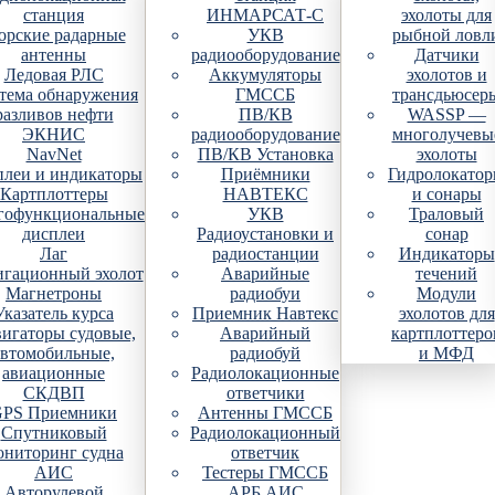
станция
ИНМАРСАТ-С
эхолоты для
рские радарные
УКВ
рыбной ловл
антенны
радиооборудование
Датчики
Ледовая РЛС
Аккумуляторы
эхолотов и
тема обнаружения
ГМССБ
трансдьюсер
разливов нефти
ПВ/КВ
WASSP —
ЭКНИС
радиооборудование
многолучевы
NavNet
ПВ/КВ Установка
эхолоты
плеи и индикаторы
Приёмники
Гидролокато
Картплоттеры
НАВТЕКС
и сонары
гофункциональные
УКВ
Траловый
дисплеи
Радиоустановки и
сонар
Лаг
радиостанции
Индикаторы
гационный эхолот
Аварийные
течений
Магнетроны
радиобуи
Модули
Указатель курса
Приемник Навтекс
эхолотов для
игаторы судовые,
Аварийный
картплоттеро
автомобильные,
радиобуй
и МФД
авиационные
Радиолокационные
СКДВП
ответчики
PS Приемники
Антенны ГМССБ
Спутниковый
Радиолокационный
ониторинг судна
ответчик
АИС
Тестеры ГМССБ
Авторулевой
АРБ АИС