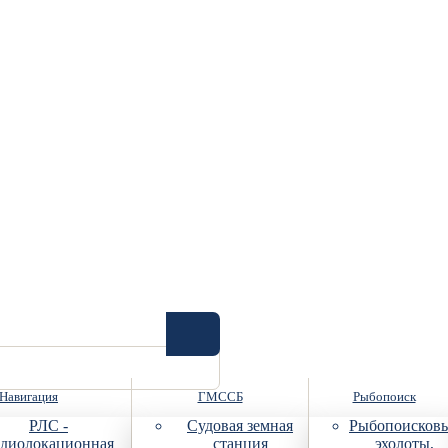
Навигация
ГМССБ
Рыбопоиск
РЛС -
Судовая земная
Рыбопоисков
диолокационная
станция
эхолоты,