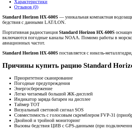
Характеристики
Отзывов (0)
Standard Horizon HX-600S
— уникальная компактная водозащи
бедствия с данными LAT/LON.
Портативная радиостанция
Standard Horizon HX-600S
оснащен
включаются погодные каналы NOAA. Помимо работы в морском
авиационных частот.
Standard Horizon HX-600S
поставляется с никель-металлгидри
Причины купить рацию Standard Horiz
Приоритетное сканирование
Погодные предупреждения
Энергосбережение
Легко читаемый большой ЖК-дисплей
Индикатор заряда батареи на дисплее
Таймер TOT
Визуальный световой сигнал SOS
Совместимость с голосовым скремблером FVP-31 (приобр
Двойной и тройной мониторинг
Вызовы бедствия ЦИВ с GPS-данными (при подключенн