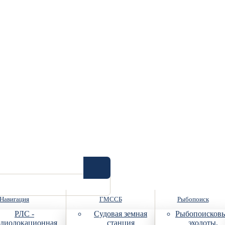
Навигация
ГМССБ
Рыбопоиск
РЛС -
Судовая земная
Рыбопоисков
диолокационная
станция
эхолоты,