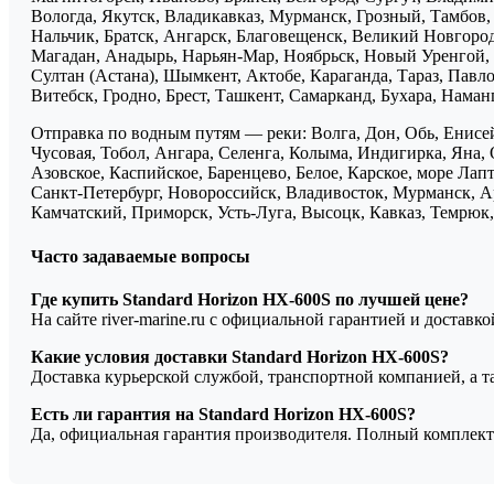
Вологда, Якутск, Владикавказ, Мурманск, Грозный, Тамбов
Нальчик, Братск, Ангарск, Благовещенск, Великий Новгоро
Магадан, Анадырь, Нарьян-Мар, Ноябрьск, Новый Уренгой, 
Султан (Астана), Шымкент, Актобе, Караганда, Тараз, Павло
Витебск, Гродно, Брест, Ташкент, Самарканд, Бухара, Нама
Отправка по водным путям — реки: Волга, Дон, Обь, Енисей
Чусовая, Тобол, Ангара, Селенга, Колыма, Индигирка, Яна, 
Азовское, Каспийское, Баренцево, Белое, Карское, море Ла
Санкт-Петербург, Новороссийск, Владивосток, Мурманск, Ар
Камчатский, Приморск, Усть-Луга, Высоцк, Кавказ, Темрюк, 
Часто задаваемые вопросы
Где купить Standard Horizon HX-600S по лучшей цене?
На сайте river-marine.ru с официальной гарантией и доставк
Какие условия доставки Standard Horizon HX-600S?
Доставка курьерской службой, транспортной компанией, а 
Есть ли гарантия на Standard Horizon HX-600S?
Да, официальная гарантия производителя. Полный комплект