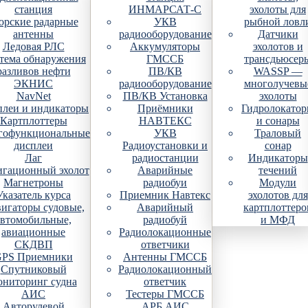
станция
ИНМАРСАТ-С
эхолоты для
рские радарные
УКВ
рыбной ловл
антенны
радиооборудование
Датчики
Ледовая РЛС
Аккумуляторы
эхолотов и
тема обнаружения
ГМССБ
трансдьюсер
разливов нефти
ПВ/КВ
WASSP —
ЭКНИС
радиооборудование
многолучевы
NavNet
ПВ/КВ Установка
эхолоты
плеи и индикаторы
Приёмники
Гидролокато
Картплоттеры
НАВТЕКС
и сонары
гофункциональные
УКВ
Траловый
дисплеи
Радиоустановки и
сонар
Лаг
радиостанции
Индикаторы
гационный эхолот
Аварийные
течений
Магнетроны
радиобуи
Модули
Указатель курса
Приемник Навтекс
эхолотов для
игаторы судовые,
Аварийный
картплоттеро
автомобильные,
радиобуй
и МФД
авиационные
Радиолокационные
СКДВП
ответчики
PS Приемники
Антенны ГМССБ
Спутниковый
Радиолокационный
ониторинг судна
ответчик
АИС
Тестеры ГМССБ
Авторулевой
АРБ АИС