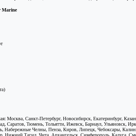
r Marine
рт
та)
я: Москва, Санкт-Петербург, Новосибирск, Екатеринбург, Каза
д, Саратов, Тюмень, Тольятти, Ижевск, Барнаул, Ульяновск, Ирк
ь, Набережные Челны, Пенза, Киров, Липецк, Чебоксары, Калини
р, Нижний Тагил, Чита, Архангельск, Симферополь, Калуга, Смо