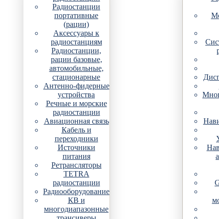
Радиостанции
портативные
Мо
(рации)
Аксессуары к
радиостанциям
Сис
Радиостанции,
рации базовые,
автомобильные,
стационарные
Дис
Антенно-фидерные
устройства
Мно
Речные и морские
радиостанции
Авиационная связь
Нави
Кабель и
переходники
Источники
Нав
питания
Ретрансляторы
TETRA
радиостанции
G
Радиооборудование
КВ и
м
многодиапазонные
трансиверы