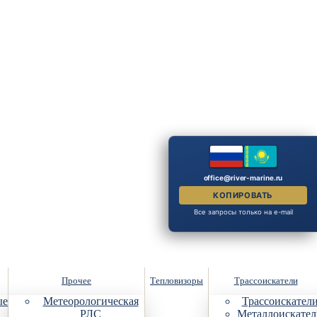
office@river-marine.ru
КОПИРОВАТЬ
Все запросы только на e-mail
Прочее
Тепловизоры
Трассоискатели
ые
Метеорологическая
Трассоискател
РЛС
Металлоискател