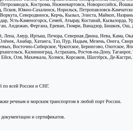
, Петрозаводск, Кострома, Нижневартовск, Новороссийск, Йошка
д, Псков, Южно-Сахалинск, Норильск, Петропавловск-Камчатск
Воркута, Северодвинск, Керчь, Кызыл, Элиста, Майкоп, Назран
дар, Усть-Каменогорск, Семей, Атырау, Костанай, Кызылорда, У
нган, Андижан, Фергана, Ереван, Гюмри, Ванадзор, Бишкек, Ош, 
, Лена, Амур, Иртыш, Печора, Северная Двина, Нева, Кама, Ока,
Олёнек, Анабар, Хатанга, Таз, Пур, Надым, Мезень, Онега, Свирь
птевых, Восточно-Сибирское, Чукотское, Берингово, Охотское, Я
хангельск, Калининград, Астрахань, Ростов-на-Дону, Таганрог,
Ейск, Оля, Махачкала, Холмск, Корсаков, Шахтёрск, Де-Кастри, 
ой по всей России и СНГ.
также речным и морским транспортом в любой порт России.
 документации и сертификатов.