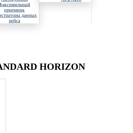
Факсимильный
приемник
истраторы данных
рейса
 STANDARD HORIZON