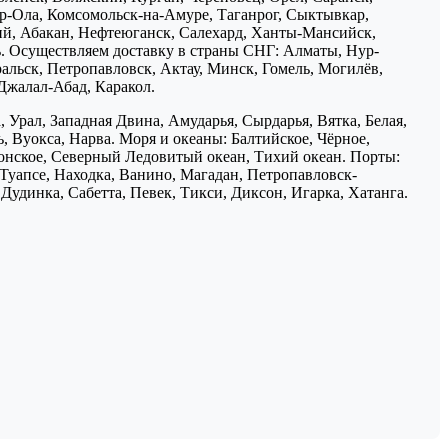
р-Ола, Комсомольск-на-Амуре, Таганрог, Сыктывкар,
ий, Абакан, Нефтеюганск, Салехард, Ханты-Мансийск,
ь. Осуществляем доставку в страны СНГ: Алматы, Нур-
ральск, Петропавловск, Актау, Минск, Гомель, Могилёв,
Джалал-Абад, Каракол.
 Урал, Западная Двина, Амударья, Сырдарья, Вятка, Белая,
, Вуокса, Нарва. Моря и океаны: Балтийское, Чёрное,
понское, Северный Ледовитый океан, Тихий океан. Порты:
 Туапсе, Находка, Ванино, Магадан, Петропавловск-
Дудинка, Сабетта, Певек, Тикси, Диксон, Игарка, Хатанга.