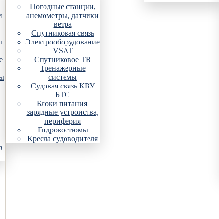
Погодные станции,
и
анемометры, датчики
ветра
Спутниковая связь
ы
Электрооборудование
VSAT
е
Спутниковое ТВ
Тренажерные
ры
системы
Судовая связь КВУ
БТС
Блоки питания,
зарядные устройства,
периферия
Гидрокостюмы
Кресла судоводителя
в