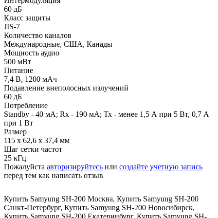
Интермодуляция
60 дБ
Класс защиты
JIS-7
Количество каналов
Международные, США, Канады
Мощность аудио
500 мВт
Питание
7,4 В, 1200 мАч
Подавление внеполосных излучений
60 дБ
Потребление
Standby - 40 мА; Rx - 190 мА; Тх - менее 1,5 А при 5 Вт, 0,7 А
при 1 Вт
Размер
115 х 62,6 x 37,4 мм
Шаг сетки частот
25 кГц
Пожалуйста
авторизируйтесь
или
создайте учетную запись
перед тем как написать отзыв
Купить Samyung SH-200 Москва
,
Купить Samyung SH-200
Санкт-Петербург
,
Купить Samyung SH-200 Новосибирск
,
Купить Samyung SH-200 Екатеринбург
,
Купить Samyung SH-