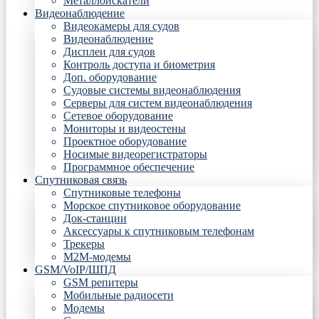
Металлоискатели
Видеонаблюдение
Видеокамеры для судов
Видеонаблюдение
Дисплеи для судов
Контроль доступа и биометрия
Доп. оборудование
Судовые системы видеонаблюдения
Серверы для систем видеонаблюдения
Сетевое оборудование
Мониторы и видеостены
Проектное оборудование
Носимые видеорегистраторы
Программное обеспечение
Спутниковая связь
Спутниковые телефоны
Морское спутниковое оборудование
Док-станции
Аксессуары к спутниковым телефонам
Трекеры
М2М-модемы
GSM/VoIP/ШПД
GSM репитеры
Мобильные радиосети
Модемы