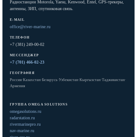
Радиостанции Motorola, Yaesu, Kenwood, Entel, GPS-трекеры,
антенны, ЗИП, спутниковая связь.
E-MAIL
office@river-marine.ru
ТЕЛЕФОН
+7 (381) 249-00-02
МЕССЕНДЖЕР
+7 (701) 466-02-23
ГЕОГРАФИЯ
Россия
·
Казахстан
·
Беларусь
·
Узбекистан
·
Кыргызстан
·
Таджикистан
·
Армения
ГРУППА OMEGA SOLUTIONS
omegasolutions.ru
radarstation.ru
rivermarinepro.ru
nav-marine.ru