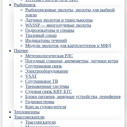
Рыбопоиск
Рыбопоисковые эхолоты, эхолоты для рыбной
ловли
Датчики эхолотов и трансдьюсеры
WASSP — многолучевые эхолоты
Гидролокаторы и сонары
Траловый сонар
Индикаторы течений
Модули эхолотов для картплоттеров и МФД
Прочее
Метеорологическая РЛС
Погодные станции, анемометры, датчики ветра
Спутниковая связь
Электрооборудование
VSAT
Спутниковое ТВ
Тренажерные системы
Судовая связь КВУ БТС
Блоки питания, зарядные устройства, периферия
Гидрокостюмы
Кресла судоводителя
Тепловизоры
Трассоискатели
Трассоискатели