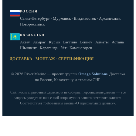
РОССИЯ
Санкт-Петербург · Мурманск · Владивосток · Архангельск ·
Новороссийск
КАЗАХСТАН
Актау · Атырау · Курык · Баутино · Бейнеу · Алматы · Астана ·
Шымкент · Караганда · Усть-Каменогорск
ДОСТАВКА · МОНТАЖ · СЕРТИФИКАЦИЯ
© 2026 River Marine — проект группы
Omega Solutions
. Доставка
по России, Казахстану и странам СНГ.
Сайт носит справочный характер и не собирает персональные данные — все
запросы уходят на наш e‑mail напрямую из вашего почтового клиента.
Соответствует требованиям закона «О персональных данных».