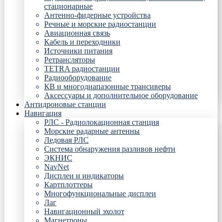
стационарные
Антенно-фидерные устройства
Речные и морские радиостанции
Авиационная связь
Кабель и переходники
Источники питания
Ретрансляторы
TETRA радиостанции
Радиооборудование
КВ и многодиапазонные трансиверы
Аксессуары и дополнительное оборудование
Антидроновые станции
Навигация
РЛС - Радиолокационная станция
Морские радарные антенны
Ледовая РЛС
Система обнаружения разливов нефти
ЭКНИС
NavNet
Дисплеи и индикаторы
Картплоттеры
Многофункциональные дисплеи
Лаг
Навигационный эхолот
Магнетроны