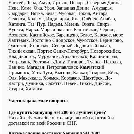
Енисей, Лена, Амур, Иртыш, Печора, Северная Двина,
Нева, Кама, Ока, Урал, Западная Двина, Амударья,
Сырдарья, Вятка, Белая, Чусовая, Тобол, Ангара,
Селенга, Колыма, Индигирка, Яна, Олёнек, Анабар,
Хатанга, Таз, Пур, Надым, Мезень, Онега, Свирь,
Вуокса, Нарва. Моря и океаны: Балтийское, Чёрное,
Азовское, Каспийское, Баренцево, Белое, Карское, море
Лаптевых, Восточно-Сибирское, Чукотское, Берингово,
Охотское, Японское, Северный Ледовитый океан,
Тихий океан. Порты: Санкт-Петербург, Новороссийск,
Владивосток, Мурманск, Архангельск, Калининград,
Астрахань, Ростов-на-Дону, Таганрог, Туапсе, Находка,
Ванино, Магадан, Петропавловск-Камчатский,
Приморск, Усть-Луга, Высоцк, Кавказ, Темрюк, Ейск,
Оля, Махачкала, Холмск, Корсаков, Шахтёрск, Де-
Кастри, Дудинка, Сабетта, Певек, Тикси, Диксон,
Игарка, Хатанга.
Часто задаваемые вопросы
Где купить Samyung SH-200 по лучшей цене?
На сайте river-marine.ru с официальной гарантией и
доставкой по всей России и СНГ.
Какие условия доставки Samyung SH-200?