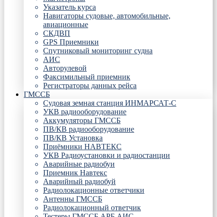
Указатель курса
Навигаторы судовые, автомобильные,
авиационные
СКДВП
GPS Приемники
Спутниковый мониторинг судна
АИС
Авторулевой
Факсимильный приемник
Регистраторы данных рейса
ГМССБ
Судовая земная станция ИНМАРСАТ-С
УКВ радиооборудование
Аккумуляторы ГМССБ
ПВ/КВ радиооборудование
ПВ/КВ Установка
Приёмники НАВТЕКС
УКВ Радиоустановки и радиостанции
Аварийные радиобуи
Приемник Навтекс
Аварийный радиобуй
Радиолокационные ответчики
Антенны ГМССБ
Радиолокационный ответчик
Тестеры ГМССБ АРБ АИС