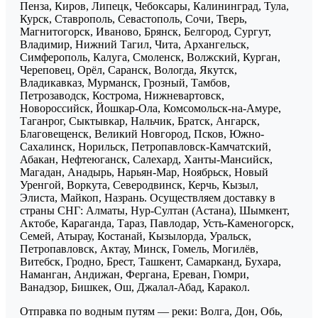
Пенза, Киров, Липецк, Чебоксары, Калининград, Тула,
Курск, Ставрополь, Севастополь, Сочи, Тверь,
Магнитогорск, Иваново, Брянск, Белгород, Сургут,
Владимир, Нижний Тагил, Чита, Архангельск,
Симферополь, Калуга, Смоленск, Волжский, Курган,
Череповец, Орёл, Саранск, Вологда, Якутск,
Владикавказ, Мурманск, Грозный, Тамбов,
Петрозаводск, Кострома, Нижневартовск,
Новороссийск, Йошкар-Ола, Комсомольск-на-Амуре,
Таганрог, Сыктывкар, Нальчик, Братск, Ангарск,
Благовещенск, Великий Новгород, Псков, Южно-
Сахалинск, Норильск, Петропавловск-Камчатский,
Абакан, Нефтеюганск, Салехард, Ханты-Мансийск,
Магадан, Анадырь, Нарьян-Мар, Ноябрьск, Новый
Уренгой, Воркута, Северодвинск, Керчь, Кызыл,
Элиста, Майкоп, Назрань. Осуществляем доставку в
страны СНГ: Алматы, Нур-Султан (Астана), Шымкент,
Актобе, Караганда, Тараз, Павлодар, Усть-Каменогорск,
Семей, Атырау, Костанай, Кызылорда, Уральск,
Петропавловск, Актау, Минск, Гомель, Могилёв,
Витебск, Гродно, Брест, Ташкент, Самарканд, Бухара,
Наманган, Андижан, Фергана, Ереван, Гюмри,
Ванадзор, Бишкек, Ош, Джалал-Абад, Каракол.
Отправка по водным путям — реки: Волга, Дон, Обь,