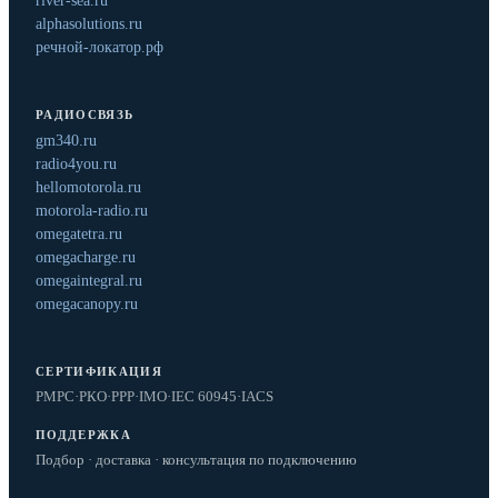
river-sea.ru
alphasolutions.ru
речной-локатор.рф
РАДИОСВЯЗЬ
gm340.ru
radio4you.ru
hellomotorola.ru
motorola-radio.ru
omegatetra.ru
omegacharge.ru
omegaintegral.ru
omegacanopy.ru
СЕРТИФИКАЦИЯ
РМРС
·
РКО
·
РРР
·
IMO
·
IEC 60945
·
IACS
ПОДДЕРЖКА
Подбор · доставка · консультация по подключению