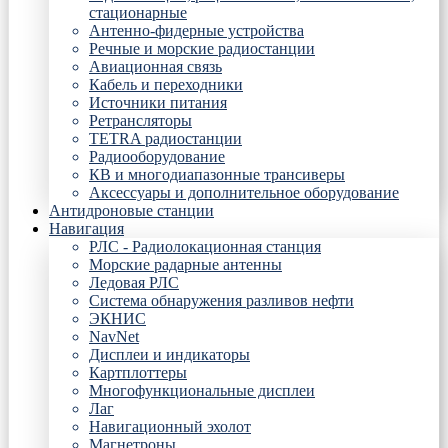
стационарные
Антенно-фидерные устройства
Речные и морские радиостанции
Авиационная связь
Кабель и переходники
Источники питания
Ретрансляторы
TETRA радиостанции
Радиооборудование
КВ и многодиапазонные трансиверы
Аксессуары и дополнительное оборудование
Антидроновые станции
Навигация
РЛС - Радиолокационная станция
Морские радарные антенны
Ледовая РЛС
Система обнаружения разливов нефти
ЭКНИС
NavNet
Дисплеи и индикаторы
Картплоттеры
Многофункциональные дисплеи
Лаг
Навигационный эхолот
Магнетроны