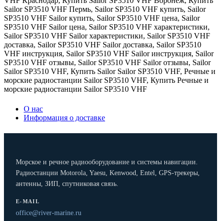
VHF Краснодар
,
Купить Sailor SP3510 VHF Воронеж
,
Купить
Sailor SP3510 VHF Пермь
,
Sailor SP3510 VHF купить
,
Sailor
SP3510 VHF Sailor купить
,
Sailor SP3510 VHF цена
,
Sailor
SP3510 VHF Sailor цена
,
Sailor SP3510 VHF характеристики
,
Sailor SP3510 VHF Sailor характеристики
,
Sailor SP3510 VHF
доставка
,
Sailor SP3510 VHF Sailor доставка
,
Sailor SP3510
VHF инструкция
,
Sailor SP3510 VHF Sailor инструкция
,
Sailor
SP3510 VHF отзывы
,
Sailor SP3510 VHF Sailor отзывы
,
Sailor
Sailor SP3510 VHF
,
Купить Sailor Sailor SP3510 VHF
,
Речные и
морские радиостанции Sailor SP3510 VHF
,
Купить Речные и
морские радиостанции Sailor SP3510 VHF
О нас
Информация о доставке
Морское и речное радиооборудование и системы навигации.
Радиостанции Motorola, Yaesu, Kenwood, Entel, GPS-трекеры,
антенны, ЗИП, спутниковая связь.
E-MAIL
office@river-marine.ru