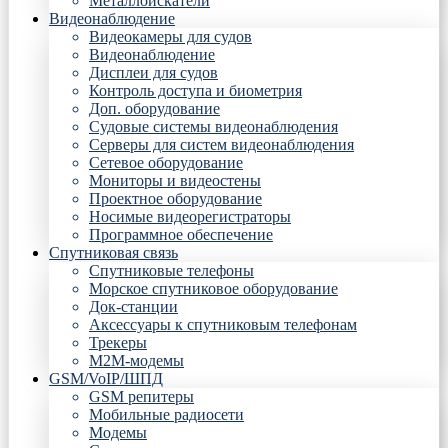
Металлоискатели
Видеонаблюдение
Видеокамеры для судов
Видеонаблюдение
Дисплеи для судов
Контроль доступа и биометрия
Доп. оборудование
Судовые системы видеонаблюдения
Серверы для систем видеонаблюдения
Сетевое оборудование
Мониторы и видеостены
Проектное оборудование
Носимые видеорегистраторы
Программное обеспечение
Спутниковая связь
Спутниковые телефоны
Морское спутниковое оборудование
Док-станции
Аксессуары к спутниковым телефонам
Трекеры
М2М-модемы
GSM/VoIP/ШПД
GSM репитеры
Мобильные радиосети
Модемы