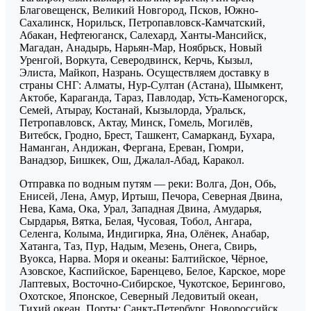
Благовещенск, Великий Новгород, Псков, Южно-
Сахалинск, Норильск, Петропавловск-Камчатский,
Абакан, Нефтеюганск, Салехард, Ханты-Мансийск,
Магадан, Анадырь, Нарьян-Мар, Ноябрьск, Новый
Уренгой, Воркута, Северодвинск, Керчь, Кызыл,
Элиста, Майкоп, Назрань. Осуществляем доставку в
страны СНГ: Алматы, Нур-Султан (Астана), Шымкент,
Актобе, Караганда, Тараз, Павлодар, Усть-Каменогорск,
Семей, Атырау, Костанай, Кызылорда, Уральск,
Петропавловск, Актау, Минск, Гомель, Могилёв,
Витебск, Гродно, Брест, Ташкент, Самарканд, Бухара,
Наманган, Андижан, Фергана, Ереван, Гюмри,
Ванадзор, Бишкек, Ош, Джалал-Абад, Каракол.
Отправка по водным путям — реки: Волга, Дон, Обь,
Енисей, Лена, Амур, Иртыш, Печора, Северная Двина,
Нева, Кама, Ока, Урал, Западная Двина, Амударья,
Сырдарья, Вятка, Белая, Чусовая, Тобол, Ангара,
Селенга, Колыма, Индигирка, Яна, Олёнек, Анабар,
Хатанга, Таз, Пур, Надым, Мезень, Онега, Свирь,
Вуокса, Нарва. Моря и океаны: Балтийское, Чёрное,
Азовское, Каспийское, Баренцево, Белое, Карское, море
Лаптевых, Восточно-Сибирское, Чукотское, Берингово,
Охотское, Японское, Северный Ледовитый океан,
Тихий океан. Порты: Санкт-Петербург, Новороссийск,