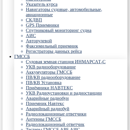
Указатель курса
Навигаторы судовые, автомобильные,
авиационные
СКДВП
GPS Приемники
Спутниковый мониторинг судна
АИС
Авторулевой
Факсимильный приемник
Регистраторы данных рейса
ГМССБ
Судовая земная станция ИНМАРСАТ-С
УКВ радиооборудование
Аккумуляторы ГМССБ
ПВ/КВ радиооборудование
ПВ/КВ Установка
Приёмники НАВТЕКС
УКВ Радиоустановки и радиостанции
Аварийные радиобуи
Приемник Навтекс
Аварийный радиобуй
Радиолокационные ответчики
Антенны ГМССБ
Радиолокационный ответчик
Тестеры ГМССБ АРБ АИС