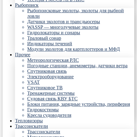
Рыбопоиск
Рыбопоисковые эхолоты, эхолоты для рыбной
ловли
Датчики эхолотов и трансдьюсеры
WASSP — многолучевые эхолоты
Гидролокаторы и сонары
Траловый сонар
Индикаторы течений
Модули эхолотов для картплоттеров и МФД
Прочее
Метеорологическая РЛС
Погодные станции, анемометры, датчики ветра
Спутниковая связь
Электрооборудование
VSAT
Спутниковое ТВ
Тренажерные системы
Судовая связь КВУ БТС
Блоки питания, зарядные устройства, периферия
Гидрокостюмы
Кресла судоводителя
Тепловизоры
Трассоискатели
Трассоискатели