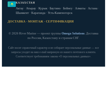
КАЗАХСТАН
Актау · Атырау · Курык · Баутино · Бейнеу · Алматы · Астана ·
Шымкент · Караганда · Усть-Каменогорск
ДОСТАВКА · МОНТАЖ · СЕРТИФИКАЦИЯ
© 2026 River Marine — проект группы
Omega Solutions
. Доставка
по России, Казахстану и странам СНГ.
Сайт носит справочный характер и не собирает персональные данные — все
запросы уходят на наш e‑mail напрямую из вашего почтового клиента.
Соответствует требованиям закона «О персональных данных».