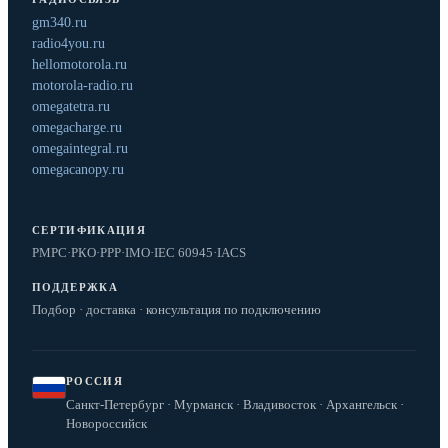
gm340.ru
radio4you.ru
hellomotorola.ru
motorola-radio.ru
omegatetra.ru
omegacharge.ru
omegaintegral.ru
omegacanopy.ru
СЕРТИФИКАЦИЯ
РМРС
·
РКО
·
РРР
·
IMO
·
IEC 60945
·
IACS
ПОДДЕРЖКА
Подбор · доставка · консультация по подключению
РОССИЯ
Санкт-Петербург · Мурманск · Владивосток · Архангельск ·
Новороссийск