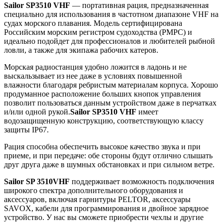
Sailor SP3510 VHF
— портативная рация, предназначенная
специально для использования в частотном диапазоне VHF на
судах морского плавания. Модель сертифицирована
Российским морским регистром судоходства (РМРС) и
идеально подойдет для профессионалов и любителей рыбной
ловли, а также для экипажа рабочих катеров.
Морская радиостанция удобно ложится в ладонь и не
выскальзывает из нее даже в условиях повышенной
влажности благодаря ребристым материалам корпуса. Хорошо
продуманное расположение больших кнопок управления
позволит пользоваться данным устройством даже в перчатках
и/или одной рукой.
Sailor SP3510 VHF
имеет
водозащищенную конструкцию, соответствующую классу
защиты IP67.
Рация способна обеспечить высокое качество звука и при
приеме, и при передаче: обе стороны будут отлично слышать
друг друга даже в шумных обстановках и при сильном ветре.
Sailor SP 3510
VHF
поддерживает возможность подключения
широкого спектра дополнительного оборудования и
аксессуаров, включая гарнитуры PELTOR, аксессуары
SAVOX, кабели для программирования и двойное зарядное
устройство. У нас вы сможете приобрести чехлы и другие