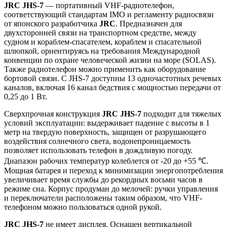
JRC JHS-7
— портативный VHF-радиотелефон,
соответствующий стандартам IMO и регламенту радиосвязи
от японского разработчика
JRC
. Предназначен для
двухсторонней связи на транспортном средстве, между
судном и кораблем-спасателем, кораблем и спасательной
шлюпкой, ориентируясь на требования Международной
конвенции по охране человеческой жизни на море (SOLAS).
Также радиотелефон можно применить как оборудование
бортовой связи. С JHS-7 доступны 13 одночастотных речевых
каналов, включая 16 канал бедствия с мощностью передачи от
0,25 до 1 Вт.
Сверхпрочная конструкция
JRC JHS-7
подходит для тяжелых
условий эксплуатации: выдерживает падение с высоты в 1
метр на твердую поверхность, защищен от разрушающего
воздействия солнечного света, водонепроницаемость
позволяет использовать телефон в дождливую погоду.
Диапазон рабочих температур колеблется от -20 до +55 ℃.
Мощная батарея и переход к минимизации энергопотребления
увеличивает время службы до рекордных восьми часов в
режиме сна. Корпус продуман до мелочей: ручки управления
и переключатели расположены таким образом, что VHF-
телефоном можно пользоваться одной рукой.
JRC JHS-7
не имеет дисплея. Оснащен вертикальной