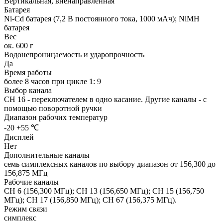
Вертикальная, вненаправленная
Батарея
Ni-Cd батарея (7,2 В постоянного тока, 1000 мАч); NiMH
батарея
Вес
ок. 600 г
Водонепроницаемость и ударопрочность
Да
Время работы
более 8 часов при цикле 1: 9
Выбор канала
CH 16 - переключателем в одно касание. Другие каналы - с
помощью поворотной ручки
Диапазон рабочих температур
-20 +55 ℃
Дисплей
Нет
Дополнительные каналы
семь симплексных каналов по выбору диапазон от 156,300 до
156,875 МГц
Рабочие каналы
CH 6 (156,300 МГц); CH 13 (156,650 МГц); CH 15 (156,750
МГц); CH 17 (156,850 МГц); CH 67 (156,375 МГц).
Режим связи
симплекс