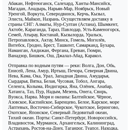
Абакан, Нефтеюганск, Салехард, Ханты-Мансийск,
Магадан, Анадырь, Нарьян-Мар, Ноябрьск, Новый
Уренгой, Воркута, Северодвинск, Керчь, Кызыл,
Элиста, Майкоп, Назрань. Осуществляем доставку в
страны СНГ: Алматы, Нур-Султан (Астана), Шымкент,
Актобе, Караганда, Тараз, Павлодар, Усть-Каменогорск,
Семей, Атырау, Костанай, Кызылорда, Уральск,
Петропавловск, Актау, Минск, Гомель, Могилёв,
Витебск, Гродно, Брест, Ташкент, Самарканд, Бухара,
Наманган, Андижан, Фергана, Ереван, Гюмри,
Ванадзор, Бишкек, Ош, Джалал-Абад, Каракол.
Отправка по водным путям — реки: Волга, Дон, Обь,
Енисей, Лена, Амур, Иртыш, Печора, Северная Двина,
Нева, Кама, Ока, Урал, Западная Двина, Амударья,
Сырдарья, Вятка, Белая, Чусовая, Тобол, Ангара,
Селенга, Колыма, Индигирка, Яна, Олёнек, Анабар,
Хатанга, Таз, Пур, Надым, Мезень, Онега, Свирь,
Вуокса, Нарва. Моря и океаны: Балтийское, Чёрное,
Азовское, Каспийское, Баренцево, Белое, Карское, море
Лаптевых, Восточно-Сибирское, Чукотское, Берингово,
Охотское, Японское, Северный Ледовитый океан,
Тихий океан. Порты: Санкт-Петербург, Новороссийск,
Владивосток, Мурманск, Архангельск, Калининград,
Астрахань, Ростов-на-Дону, Таганрог, Туапсе, Находка,