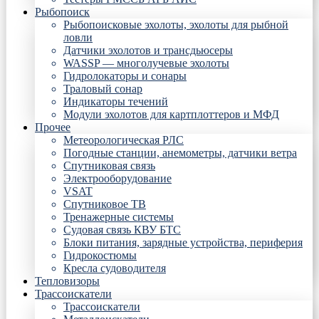
Рыбопоиск
Рыбопоисковые эхолоты, эхолоты для рыбной
ловли
Датчики эхолотов и трансдьюсеры
WASSP — многолучевые эхолоты
Гидролокаторы и сонары
Траловый сонар
Индикаторы течений
Модули эхолотов для картплоттеров и МФД
Прочее
Метеорологическая РЛС
Погодные станции, анемометры, датчики ветра
Спутниковая связь
Электрооборудование
VSAT
Спутниковое ТВ
Тренажерные системы
Судовая связь КВУ БТС
Блоки питания, зарядные устройства, периферия
Гидрокостюмы
Кресла судоводителя
Тепловизоры
Трассоискатели
Трассоискатели