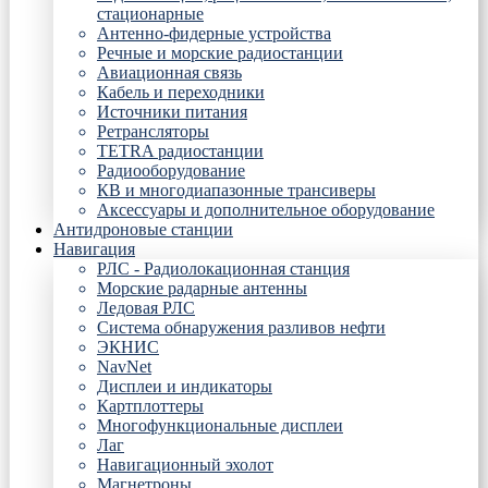
стационарные
Антенно-фидерные устройства
Речные и морские радиостанции
Авиационная связь
Кабель и переходники
Источники питания
Ретрансляторы
TETRA радиостанции
Радиооборудование
КВ и многодиапазонные трансиверы
Аксессуары и дополнительное оборудование
Антидроновые станции
Навигация
РЛС - Радиолокационная станция
Морские радарные антенны
Ледовая РЛС
Система обнаружения разливов нефти
ЭКНИС
NavNet
Дисплеи и индикаторы
Картплоттеры
Многофункциональные дисплеи
Лаг
Навигационный эхолот
Магнетроны