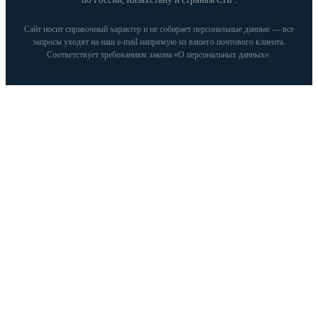
Сайт носит справочный характер и не собирает персональные данные — все
запросы уходят на наш e‑mail напрямую из вашего почтового клиента.
Соответствует требованиям закона «О персональных данных».