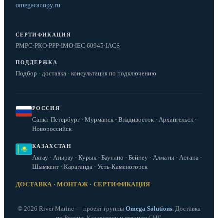
omegacanopy.ru
СЕРТИФИКАЦИЯ
РМРС
·
РКО
·
РРР
·
IMO
·
IEC 60945
·
IACS
ПОДДЕРЖКА
Подбор · доставка · консультация по подключению
РОССИЯ
Санкт-Петербург · Мурманск · Владивосток · Архангельск ·
Новороссийск
КАЗАХСТАН
Актау · Атырау · Курык · Баутино · Бейнеу · Алматы · Астана ·
Шымкент · Караганда · Усть-Каменогорск
ДОСТАВКА · МОНТАЖ · СЕРТИФИКАЦИЯ
© 2026 River Marine — проект группы
Omega Solutions
. Доставка
по России, Казахстану и странам СНГ.