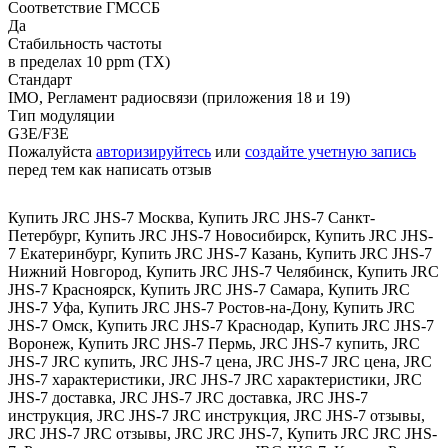
Соответствие ГМССБ
Да
Стабильность частоты
в пределах 10 ppm (TX)
Стандарт
IMO, Регламент радиосвязи (приложения 18 и 19)
Тип модуляции
G3E/F3E
Пожалуйста
авторизируйтесь
или
создайте учетную запись
перед тем как написать отзыв
Купить JRC JHS-7 Москва
,
Купить JRC JHS-7 Санкт-
Петербург
,
Купить JRC JHS-7 Новосибирск
,
Купить JRC JHS-
7 Екатеринбург
,
Купить JRC JHS-7 Казань
,
Купить JRC JHS-7
Нижний Новгород
,
Купить JRC JHS-7 Челябинск
,
Купить JRC
JHS-7 Красноярск
,
Купить JRC JHS-7 Самара
,
Купить JRC
JHS-7 Уфа
,
Купить JRC JHS-7 Ростов-на-Дону
,
Купить JRC
JHS-7 Омск
,
Купить JRC JHS-7 Краснодар
,
Купить JRC JHS-7
Воронеж
,
Купить JRC JHS-7 Пермь
,
JRC JHS-7 купить
,
JRC
JHS-7 JRC купить
,
JRC JHS-7 цена
,
JRC JHS-7 JRC цена
,
JRC
JHS-7 характеристики
,
JRC JHS-7 JRC характеристики
,
JRC
JHS-7 доставка
,
JRC JHS-7 JRC доставка
,
JRC JHS-7
инструкция
,
JRC JHS-7 JRC инструкция
,
JRC JHS-7 отзывы
,
JRC JHS-7 JRC отзывы
,
JRC JRC JHS-7
,
Купить JRC JRC JHS-