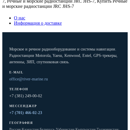
7
,
Речные и морские радиостанции JRC JHS-7
,
Купить Речные
и морские радиостанции JRC JHS-7
О нас
Информация о доставке
Морское и речное радиооборудование и системы навигации.
Радиостанции Motorola, Yaesu, Kenwood, Entel, GPS-трекеры,
антенны, ЗИП, спутниковая связь.
E-MAIL
office@river-marine.ru
ТЕЛЕФОН
+7 (381) 249-00-02
МЕССЕНДЖЕР
+7 (701) 466-02-23
ГЕОГРАФИЯ
Россия
·
Казахстан
·
Беларусь
·
Узбекистан
·
Кыргызстан
·
Таджикистан
·