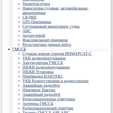
Указатель курса
Навигаторы судовые, автомобильные,
авиационные
СКДВП
GPS Приемники
Спутниковый мониторинг судна
АИС
Авторулевой
Факсимильный приемник
Регистраторы данных рейса
ГМССБ
Судовая земная станция ИНМАРСАТ-С
УКВ радиооборудование
Аккумуляторы ГМССБ
ПВ/КВ радиооборудование
ПВ/КВ Установка
Приёмники НАВТЕКС
УКВ Радиоустановки и радиостанции
Аварийные радиобуи
Приемник Навтекс
Аварийный радиобуй
Радиолокационные ответчики
Антенны ГМССБ
Радиолокационный ответчик
Тестеры ГМССБ АРБ АИС