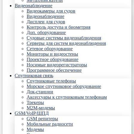
Металлоискатели
Видеонаблюдение
Видеокамеры для судов
Видеонаблюдение
Дисплеи для судов
Контроль доступа и биометрия
Доп. оборудование
Судовые системы видеонаблюдения
Серверы для систем видеонаблюдения
Сетевое оборудование
Мониторы и видеостены
Проектное оборудование
Носимые видеорегистраторы
Программное обеспечение
Спутниковая связь
Спутниковые телефоны
Морское спутниковое оборудование
Док-станции
Аксессуары к спутниковым телефонам
Трекеры
М2М-модемы
GSM/VoIP/ШПД
GSM репитеры
Мобильные радиосети
Модемы