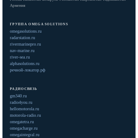
Армения
ГРУППА OMEGA SOLUTIONS
omegasolutions.ru
radarstation.ru
rivermarinepro.ru
nav-marine.ru
river-sea.ru
alphasolutions.ru
речной-локатор.рф
РАДИОСВЯЗЬ
gm340.ru
radio4you.ru
hellomotorola.ru
motorola-radio.ru
omegatetra.ru
omegacharge.ru
omegaintegral.ru