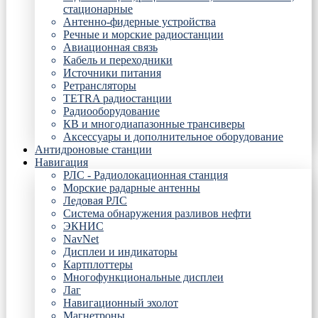
стационарные
Антенно-фидерные устройства
Речные и морские радиостанции
Авиационная связь
Кабель и переходники
Источники питания
Ретрансляторы
TETRA радиостанции
Радиооборудование
КВ и многодиапазонные трансиверы
Аксессуары и дополнительное оборудование
Антидроновые станции
Навигация
РЛС - Радиолокационная станция
Морские радарные антенны
Ледовая РЛС
Система обнаружения разливов нефти
ЭКНИС
NavNet
Дисплеи и индикаторы
Картплоттеры
Многофункциональные дисплеи
Лаг
Навигационный эхолот
Магнетроны