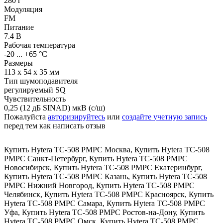
280 г
Модуляция
FM
Питание
7.4 В
Рабочая температура
-20 ... +65 °С
Размеры
113 х 54 х 35 мм
Тип шумоподавителя
регулируемый SQ
Чувствительность
0,25 (12 дБ SINAD) мкВ (с/ш)
Пожалуйста
авторизируйтесь
или
создайте учетную запись
перед тем как написать отзыв
Купить Hytera TC-508 РМРС Москва
,
Купить Hytera TC-508
РМРС Санкт-Петербург
,
Купить Hytera TC-508 РМРС
Новосибирск
,
Купить Hytera TC-508 РМРС Екатеринбург
,
Купить Hytera TC-508 РМРС Казань
,
Купить Hytera TC-508
РМРС Нижний Новгород
,
Купить Hytera TC-508 РМРС
Челябинск
,
Купить Hytera TC-508 РМРС Красноярск
,
Купить
Hytera TC-508 РМРС Самара
,
Купить Hytera TC-508 РМРС
Уфа
,
Купить Hytera TC-508 РМРС Ростов-на-Дону
,
Купить
Hytera TC-508 РМРС Омск
,
Купить Hytera TC-508 РМРС