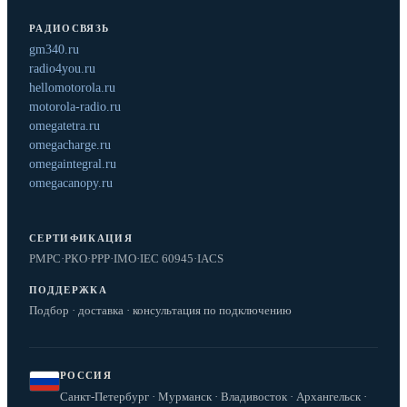
РАДИОСВЯЗЬ
gm340.ru
radio4you.ru
hellomotorola.ru
motorola-radio.ru
omegatetra.ru
omegacharge.ru
omegaintegral.ru
omegacanopy.ru
СЕРТИФИКАЦИЯ
РМРС
·
РКО
·
РРР
·
IMO
·
IEC 60945
·
IACS
ПОДДЕРЖКА
Подбор · доставка · консультация по подключению
РОССИЯ
Санкт-Петербург · Мурманск · Владивосток · Архангельск ·