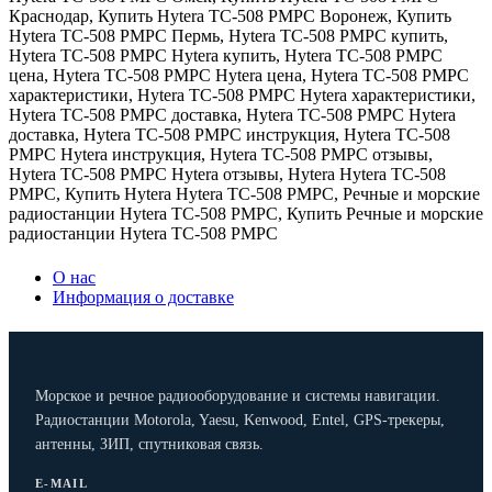
Краснодар
,
Купить Hytera TC-508 РМРС Воронеж
,
Купить
Hytera TC-508 РМРС Пермь
,
Hytera TC-508 РМРС купить
,
Hytera TC-508 РМРС Hytera купить
,
Hytera TC-508 РМРС
цена
,
Hytera TC-508 РМРС Hytera цена
,
Hytera TC-508 РМРС
характеристики
,
Hytera TC-508 РМРС Hytera характеристики
,
Hytera TC-508 РМРС доставка
,
Hytera TC-508 РМРС Hytera
доставка
,
Hytera TC-508 РМРС инструкция
,
Hytera TC-508
РМРС Hytera инструкция
,
Hytera TC-508 РМРС отзывы
,
Hytera TC-508 РМРС Hytera отзывы
,
Hytera Hytera TC-508
РМРС
,
Купить Hytera Hytera TC-508 РМРС
,
Речные и морские
радиостанции Hytera TC-508 РМРС
,
Купить Речные и морские
радиостанции Hytera TC-508 РМРС
О нас
Информация о доставке
Морское и речное радиооборудование и системы навигации.
Радиостанции Motorola, Yaesu, Kenwood, Entel, GPS-трекеры,
антенны, ЗИП, спутниковая связь.
E-MAIL