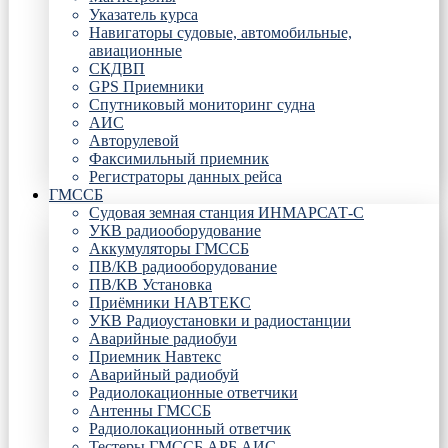
Указатель курса
Навигаторы судовые, автомобильные,
авиационные
СКДВП
GPS Приемники
Спутниковый мониторинг судна
АИС
Авторулевой
Факсимильный приемник
Регистраторы данных рейса
ГМССБ
Судовая земная станция ИНМАРСАТ-С
УКВ радиооборудование
Аккумуляторы ГМССБ
ПВ/КВ радиооборудование
ПВ/КВ Установка
Приёмники НАВТЕКС
УКВ Радиоустановки и радиостанции
Аварийные радиобуи
Приемник Навтекс
Аварийный радиобуй
Радиолокационные ответчики
Антенны ГМССБ
Радиолокационный ответчик
Тестеры ГМССБ АРБ АИС