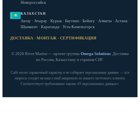
Новороссийск
КАЗАХСТАН
Актау · Атырау · Курык · Баутино · Бейнеу · Алматы · Астана ·
Шымкент · Караганда · Усть-Каменогорск
ДОСТАВКА · МОНТАЖ · СЕРТИФИКАЦИЯ
© 2026 River Marine — проект группы
Omega Solutions
. Доставка
по России, Казахстану и странам СНГ.
Сайт носит справочный характер и не собирает персональные данные — все
запросы уходят на наш e‑mail напрямую из вашего почтового клиента.
Соответствует требованиям закона «О персональных данных».