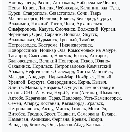
Новокузнецк, Рязань, Астрахань, Набережные Челны,
Пенза, Киров, Липецк, Чебоксары, Калининград, Тула,
Курск, Ставрополь, Севастополь, Сочи, Тверь,
Магнитогорск, Иваново, Брянск, Белгород, Сургут,
Владимир, Нижний Тагил, Чита, Архангельск,
Симферополь, Калуга, Смоленск, Волжский, Курган,
Череповец, Орёл, Саранск, Вологда, Якутск,
Владикавказ, Мурманск, Грозный, Тамбов,
Петрозаводск, Кострома, Нижневартовск,
Новороссийск, Йошкар-Ола, Комсомольск-на-Амуре,
Таганрог, Сыктывкар, Нальчик, Братск, Ангарск,
Благовещенск, Великий Новгород, Псков, Южно-
Сахалинск, Норильск, Петропавловск-Камчатский,
Абакан, Нефтеюганск, Салехард, Ханты-Мансийск,
Магадан, Анадырь, Нарьян-Мар, Ноябрьск, Новый
Уренгой, Воркута, Северодвинск, Керчь, Кызыл,
Элиста, Майкоп, Назрань. Осуществляем доставку в
страны СНГ: Алматы, Нур-Султан (Астана), Шымкент,
Актобе, Караганда, Тараз, Павлодар, Усть-Каменогорск,
Семей, Атырау, Костанай, Кызылорда, Уральск,
Петропавловск, Актау, Минск, Гомель, Могилёв,
Витебск, Гродно, Брест, Ташкент, Самарканд, Бухара,
Наманган, Андижан, Фергана, Ереван, Гюмри,
Ванадзор, Бишкек, Ош, Джалал-Абад, Каракол.