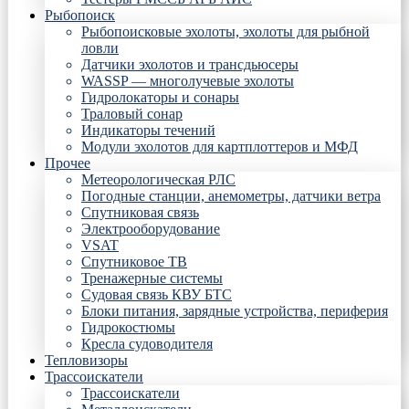
Рыбопоиск
Рыбопоисковые эхолоты, эхолоты для рыбной
ловли
Датчики эхолотов и трансдьюсеры
WASSP — многолучевые эхолоты
Гидролокаторы и сонары
Траловый сонар
Индикаторы течений
Модули эхолотов для картплоттеров и МФД
Прочее
Метеорологическая РЛС
Погодные станции, анемометры, датчики ветра
Спутниковая связь
Электрооборудование
VSAT
Спутниковое ТВ
Тренажерные системы
Судовая связь КВУ БТС
Блоки питания, зарядные устройства, периферия
Гидрокостюмы
Кресла судоводителя
Тепловизоры
Трассоискатели
Трассоискатели