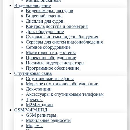
Металлоискатели
Видеонаблюдение
Видеокамеры для судов
Видеонаблюдение
Дисплеи для судов
Контроль доступа и биометрия
Доп. оборудование
Судовые системы видеонаблюдения
Серверы для систем видеонаблюдения
Сетевое оборудование
Мониторы и видеостены
Проектное оборудование
Носимые видеорегистраторы
Программное обеспечение
Спутниковая связь
Спутниковые телефоны
Морское спутниковое оборудование
Док-станции
Аксессуары к спутниковым телефонам
Трекеры
М2М-модемы
GSM/VoIP/ШПД
GSM репитеры
Мобильные радиосети
Модемы