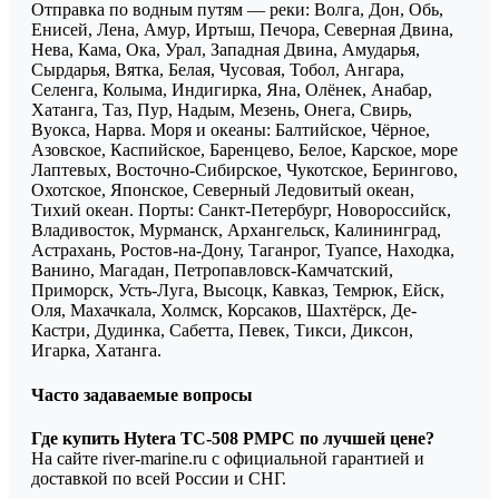
Отправка по водным путям — реки: Волга, Дон, Обь,
Енисей, Лена, Амур, Иртыш, Печора, Северная Двина,
Нева, Кама, Ока, Урал, Западная Двина, Амударья,
Сырдарья, Вятка, Белая, Чусовая, Тобол, Ангара,
Селенга, Колыма, Индигирка, Яна, Олёнек, Анабар,
Хатанга, Таз, Пур, Надым, Мезень, Онега, Свирь,
Вуокса, Нарва. Моря и океаны: Балтийское, Чёрное,
Азовское, Каспийское, Баренцево, Белое, Карское, море
Лаптевых, Восточно-Сибирское, Чукотское, Берингово,
Охотское, Японское, Северный Ледовитый океан,
Тихий океан. Порты: Санкт-Петербург, Новороссийск,
Владивосток, Мурманск, Архангельск, Калининград,
Астрахань, Ростов-на-Дону, Таганрог, Туапсе, Находка,
Ванино, Магадан, Петропавловск-Камчатский,
Приморск, Усть-Луга, Высоцк, Кавказ, Темрюк, Ейск,
Оля, Махачкала, Холмск, Корсаков, Шахтёрск, Де-
Кастри, Дудинка, Сабетта, Певек, Тикси, Диксон,
Игарка, Хатанга.
Часто задаваемые вопросы
Где купить Hytera TC-508 РМРС по лучшей цене?
На сайте river-marine.ru с официальной гарантией и
доставкой по всей России и СНГ.