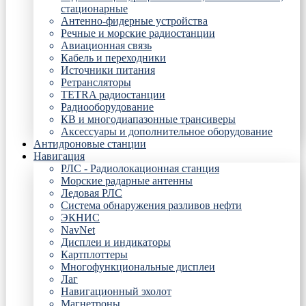
стационарные
Антенно-фидерные устройства
Речные и морские радиостанции
Авиационная связь
Кабель и переходники
Источники питания
Ретрансляторы
TETRA радиостанции
Радиооборудование
КВ и многодиапазонные трансиверы
Аксессуары и дополнительное оборудование
Антидроновые станции
Навигация
РЛС - Радиолокационная станция
Морские радарные антенны
Ледовая РЛС
Система обнаружения разливов нефти
ЭКНИС
NavNet
Дисплеи и индикаторы
Картплоттеры
Многофункциональные дисплеи
Лаг
Навигационный эхолот
Магнетроны