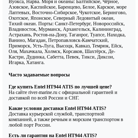
Вуокса, Нарва. Моря и океаны: Балтийское, Чёрное,
Азовское, Каспийское, Баренцево, Белое, Карское, море
Лаптевых, Восточно-Сибирское, Чукотское, Берингово,
Охотское, Японское, Северный Ледовитый океан,
Тихий океан. Порты: Санкт-Петербург, Новороссийск,
Владивосток, Мурманск, Архангельск, Калининград,
Астрахань, Ростов-на-Дону, Таганрог, Туапсе, Находка,
Ванино, Магадан, Петропавловск-Камчатский,
Приморск, Усть-Луга, Высоцк, Кавказ, Темрюк, Ейск,
Оля, Махачкала, Холмск, Корсаков, Шахтёрск, Де-
Кастри, Дудинка, Сабетта, Певек, Тикси, Диксон,
Игарка, Хатанга.
Часто задаваемые вопросы
Где купить Entel HT944 ATIS по лучшей цене?
На сайте river-marine.ru с официальной гарантией и
доставкой по всей России и СНГ.
Какие условия доставки Entel HT944 ATIS?
Доставка курьерской службой, транспортной
компанией, а также речным и морским транспортом в
любой порт России.
Есть ли гарантия на Entel HT944 ATIS?