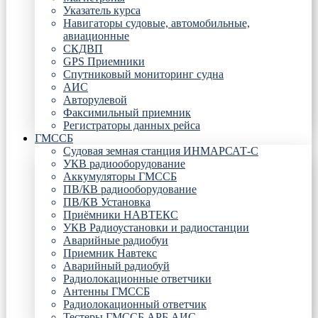
Указатель курса
Навигаторы судовые, автомобильные,
авиационные
СКДВП
GPS Приемники
Спутниковый мониторинг судна
АИС
Авторулевой
Факсимильный приемник
Регистраторы данных рейса
ГМССБ
Судовая земная станция ИНМАРСАТ-С
УКВ радиооборудование
Аккумуляторы ГМССБ
ПВ/КВ радиооборудование
ПВ/КВ Установка
Приёмники НАВТЕКС
УКВ Радиоустановки и радиостанции
Аварийные радиобуи
Приемник Навтекс
Аварийный радиобуй
Радиолокационные ответчики
Антенны ГМССБ
Радиолокационный ответчик
Тестеры ГМССБ АРБ АИС