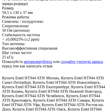
заряда-разряда)
Размер
59,5 х 130 х 37 мм
Режимы работы
Симплекс / полудуплекс
Сопротивление
50 Ом (антенна)
Стабильность частоты
< ±0,00025% (±2 ppm)
Тип антенны
Высокоэффективная спиральная
Шаг сетки частот
25 кГц
Пожалуйста
авторизируйтесь
или
создайте учетную запись
перед тем как написать отзыв
Купить Entel HT944 ATIS Москва
,
Купить Entel HT944 ATIS
Санкт-Петербург
,
Купить Entel HT944 ATIS Новосибирск
,
Купить Entel HT944 ATIS Екатеринбург
,
Купить Entel HT944
ATIS Казань
,
Купить Entel HT944 ATIS Нижний Новгород
,
Купить Entel HT944 ATIS Челябинск
,
Купить Entel HT944
ATIS Красноярск
,
Купить Entel HT944 ATIS Самара
,
Купить
Entel HT944 ATIS Уфа
,
Купить Entel HT944 ATIS Ростов-на-
Дону
,
Купить Entel HT944 ATIS Омск
,
Купить Entel HT944