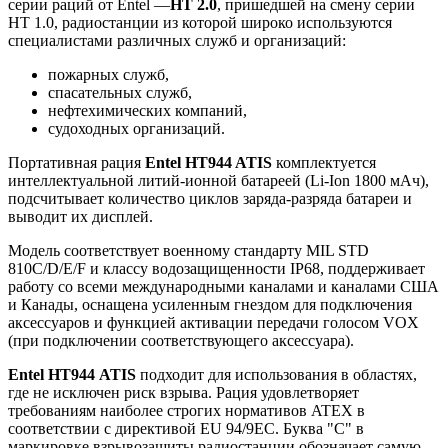
серии раций от Entel —
HT 2.0
, пришедшей на смену серии
HT 1.0, радиостанции из которой широко используются
специалистами различных служб и организаций:
пожарных служб,
спасательных служб,
нефтехимических компаний,
судоходных организаций.
Портативная рация
Entel HT944 ATIS
комплектуется
интеллектуальной литий-ионной батареей (Li-Ion 1800 мАч),
подсчитывает количество циклов заряда-разряда батареи и
выводит их дисплей.
Модель соответствует военному стандарту MIL STD
810C/D/E/F и классу водозащищенности IP68, поддерживает
работу со всеми международными каналами и каналами США
и Канады, оснащена усиленным гнездом для подключения
аксессуаров и функцией активации передачи голосом VOX
(при подключении соответствующего аксессуара).
Entel HT944
ATIS
подходит для использования в областях,
где не исключен риск взрыва. Рация удовлетворяет
требованиям наиболее строгих нормативов ATEX в
соответствии с директивой EU 94/9EC. Буква "C" в
маркировке взрывозащиты радиостанции обозначает самую