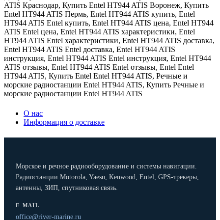
ATIS Краснодар
,
Купить Entel HT944 ATIS Воронеж
,
Купить
Entel HT944 ATIS Пермь
,
Entel HT944 ATIS купить
,
Entel
HT944 ATIS Entel купить
,
Entel HT944 ATIS цена
,
Entel HT944
ATIS Entel цена
,
Entel HT944 ATIS характеристики
,
Entel
HT944 ATIS Entel характеристики
,
Entel HT944 ATIS доставка
,
Entel HT944 ATIS Entel доставка
,
Entel HT944 ATIS
инструкция
,
Entel HT944 ATIS Entel инструкция
,
Entel HT944
ATIS отзывы
,
Entel HT944 ATIS Entel отзывы
,
Entel Entel
HT944 ATIS
,
Купить Entel Entel HT944 ATIS
,
Речные и
морские радиостанции Entel HT944 ATIS
,
Купить Речные и
морские радиостанции Entel HT944 ATIS
О нас
Информация о доставке
Морское и речное радиооборудование и системы навигации.
Радиостанции Motorola, Yaesu, Kenwood, Entel, GPS-трекеры,
антенны, ЗИП, спутниковая связь.
E-MAIL
office@river-marine.ru