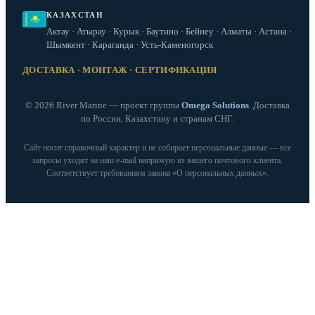
КАЗАХСТАН
Актау · Атырау · Курык · Баутино · Бейнеу · Алматы · Астана ·
Шымкент · Караганда · Усть-Каменогорск
ДОСТАВКА · МОНТАЖ · СЕРТИФИКАЦИЯ
© 2026 River Marine — проект группы
Omega Solutions
. Доставка
по России, Казахстану и странам СНГ.
Сайт носит справочный характер и не собирает персональные данные — все
запросы уходят на наш e‑mail напрямую из вашего почтового клиента.
Соответствует требованиям закона «О персональных данных».