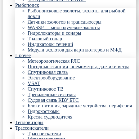
Рыбопоиск
Рыбопоисковые эхолоты, эхолоты для рыбной
ловли
Датчики эхолотов и трансдьюсеры
WASSP — многолучевые эхолоты
Гидролокаторы и сонары
Траловый сонар
Индикаторы течений
Модули эхолотов для картплоттеров и МФД
Прочее
Метеорологическая РЛС
Погодные станции, анемометры, датчики ветра
Спутниковая связь
Электрооборудование
VSAT
Спутниковое ТВ
Тренажерные системы
Судовая связь КВУ БТС
Блоки питания, зарядные устройства, периферия
Гидрокостюмы
Кресла судоводителя
Тепловизоры
Трассоискатели
Трассоискатели