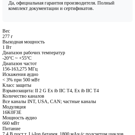
Да, официальная гарантия производителя. Полный
комплект документации и сертификатов.
Вес
277 г
Выходная мощность
1 Вт
Диапазон рабочих температур
-20°C ~ +55°C
Диапазон частот
156-163,275 МГц
Искажения аудио
< 3% при 500 мВт
Класс защиты
Взрывозащита: II 2 G Ex ib IIC T4, Ex ib IIC T4
Количество каналов
Все каналы INT, USA, CAN; частные каналы
Модуляция
16K0F3E
Мощность аудио
660 мВт
Питание
7,4 В пост.т. Li-Ion батарея, 1800 мАч (с подсчетом циклов