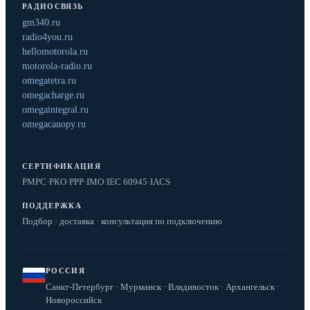
РАДИОСВЯЗЬ
gm340.ru
radio4you.ru
hellomotorola.ru
motorola-radio.ru
omegatetra.ru
omegacharge.ru
omegaintegral.ru
omegacanopy.ru
СЕРТИФИКАЦИЯ
РМРС
·
РКО
·
РРР
·
IMO
·
IEC 60945
·
IACS
ПОДДЕРЖКА
Подбор · доставка · консультация по подключению
РОССИЯ
Санкт-Петербург · Мурманск · Владивосток · Архангельск ·
Новороссийск