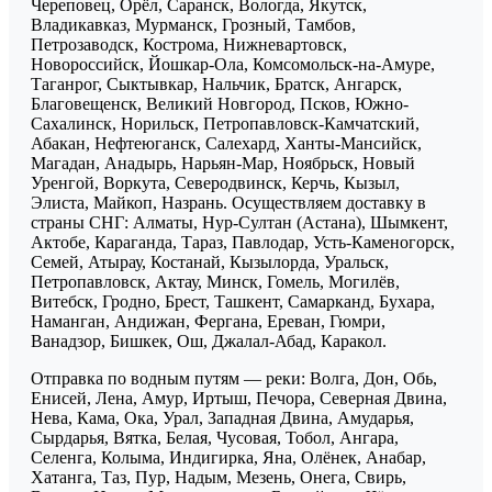
Череповец, Орёл, Саранск, Вологда, Якутск,
Владикавказ, Мурманск, Грозный, Тамбов,
Петрозаводск, Кострома, Нижневартовск,
Новороссийск, Йошкар-Ола, Комсомольск-на-Амуре,
Таганрог, Сыктывкар, Нальчик, Братск, Ангарск,
Благовещенск, Великий Новгород, Псков, Южно-
Сахалинск, Норильск, Петропавловск-Камчатский,
Абакан, Нефтеюганск, Салехард, Ханты-Мансийск,
Магадан, Анадырь, Нарьян-Мар, Ноябрьск, Новый
Уренгой, Воркута, Северодвинск, Керчь, Кызыл,
Элиста, Майкоп, Назрань. Осуществляем доставку в
страны СНГ: Алматы, Нур-Султан (Астана), Шымкент,
Актобе, Караганда, Тараз, Павлодар, Усть-Каменогорск,
Семей, Атырау, Костанай, Кызылорда, Уральск,
Петропавловск, Актау, Минск, Гомель, Могилёв,
Витебск, Гродно, Брест, Ташкент, Самарканд, Бухара,
Наманган, Андижан, Фергана, Ереван, Гюмри,
Ванадзор, Бишкек, Ош, Джалал-Абад, Каракол.
Отправка по водным путям — реки: Волга, Дон, Обь,
Енисей, Лена, Амур, Иртыш, Печора, Северная Двина,
Нева, Кама, Ока, Урал, Западная Двина, Амударья,
Сырдарья, Вятка, Белая, Чусовая, Тобол, Ангара,
Селенга, Колыма, Индигирка, Яна, Олёнек, Анабар,
Хатанга, Таз, Пур, Надым, Мезень, Онега, Свирь,