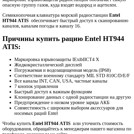
опасную группу газов, куда входят водород и ацетилен.
Семикнопочная клавиатура морской радиостанции
Entel
HT944
ATIS
обеспечивает быстрый доступ к сканированию
каналов, каналам погоды и каналу 16.
Причины купить рацию Entel HT944
ATIS:
Маркировка взрывозащиты IExibIICT4 X
Жидкокристаллический дисплей
Погружаемая и водозащищенная модель (IP68)
Соответствие военному стандарту MIL STD 810C/D/E/F
Все каналы INT, CAN, USA, частные каналы
7 кнопок управления
Быстрый доступ к важным функциям
Клонирование данных с одной радиостанции на другую
Предупреждение о низком уровне заряда АКБ
Совместимость с широким выбором аксессуаров для
носимых раций Entel
Чтобы купить
Entel HT944
ATIS
или уточнить стоимость
оборудования, обращайтесь к менеджерам нашего магазина по