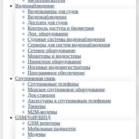
Металлоискатели
Видеонаблюдение
Видеокамеры для судов
Видеонаблюдение
Дисплеи для судов
Контроль доступа и биометрия
Доп. оборудование
Судовые системы видеонаблюдения
Серверы для систем видеонаблюдения
Сетевое оборудование
Мониторы и видеостены
Проектное оборудование
Носимые видеорегистраторы
Программное обеспечение
Спутниковая связь
Спутниковые телефоны
Морское спутниковое оборудование
Док-станции
Аксессуары к спутниковым телефонам
Трекеры
М2М-модемы
GSM/VoIP/ШПД
GSM репитеры
Мобильные радиосети
Модемы