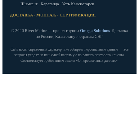
Шымкент · Караганда · Усть-Каменогорск
ДОСТАВКА · МОНТАЖ · СЕРТИФИКАЦИЯ
© 2026 River Marine — проект группы
Omega Solutions
. Доставка
по России, Казахстану и странам СНГ.
Сайт носит справочный характер и не собирает персональные данные — все
запросы уходят на наш e‑mail напрямую из вашего почтового клиента.
Соответствует требованиям закона «О персональных данных».