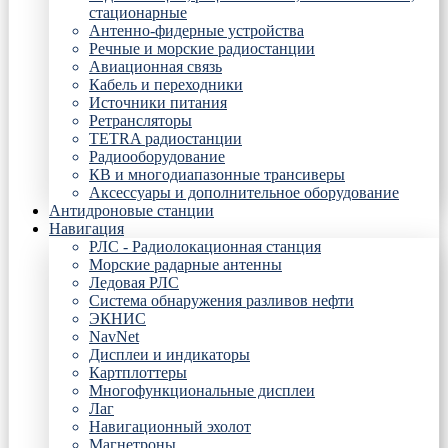
стационарные
Антенно-фидерные устройства
Речные и морские радиостанции
Авиационная связь
Кабель и переходники
Источники питания
Ретрансляторы
TETRA радиостанции
Радиооборудование
КВ и многодиапазонные трансиверы
Аксессуары и дополнительное оборудование
Антидроновые станции
Навигация
РЛС - Радиолокационная станция
Морские радарные антенны
Ледовая РЛС
Система обнаружения разливов нефти
ЭКНИС
NavNet
Дисплеи и индикаторы
Картплоттеры
Многофункциональные дисплеи
Лаг
Навигационный эхолот
Магнетроны