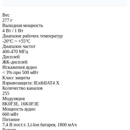
Вес
277 г
Выходная мощность
4 Вт / 1 Вт
Диапазон рабочих температур
-20°C ~ +55°C
Диапазон частот
400-470 МГц
Дисплей
ЖК-дисплей
Искажения аудио
< 3% при 500 мВт
Класс защиты
Взрывозащита: IExibIIAT4 X
Количество каналов
255
Модуляция
8K0F3E, 16K0F3E
Мощность аудио
660 мВт
Питание
7,4 В пост.т. Li-Ion батарея, 1800 мАч
Размер