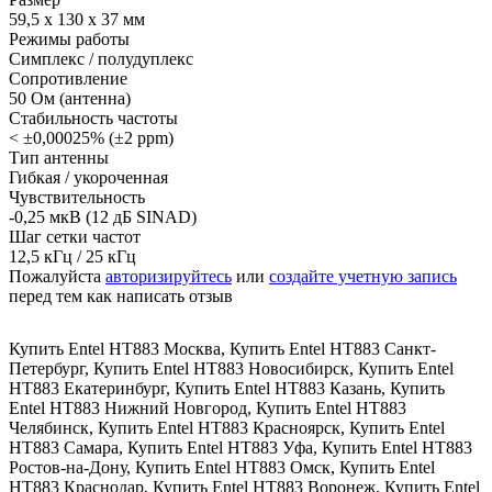
59,5 х 130 х 37 мм
Режимы работы
Симплекс / полудуплекс
Сопротивление
50 Ом (антенна)
Стабильность частоты
< ±0,00025% (±2 ppm)
Тип антенны
Гибкая / укороченная
Чувствительность
-0,25 мкВ (12 дБ SINAD)
Шаг сетки частот
12,5 кГц / 25 кГц
Пожалуйста
авторизируйтесь
или
создайте учетную запись
перед тем как написать отзыв
Купить Entel HT883 Москва
,
Купить Entel HT883 Санкт-
Петербург
,
Купить Entel HT883 Новосибирск
,
Купить Entel
HT883 Екатеринбург
,
Купить Entel HT883 Казань
,
Купить
Entel HT883 Нижний Новгород
,
Купить Entel HT883
Челябинск
,
Купить Entel HT883 Красноярск
,
Купить Entel
HT883 Самара
,
Купить Entel HT883 Уфа
,
Купить Entel HT883
Ростов-на-Дону
,
Купить Entel HT883 Омск
,
Купить Entel
HT883 Краснодар
,
Купить Entel HT883 Воронеж
,
Купить Entel