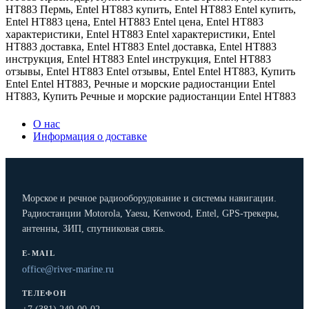
HT883 Пермь
,
Entel HT883 купить
,
Entel HT883 Entel купить
,
Entel HT883 цена
,
Entel HT883 Entel цена
,
Entel HT883
характеристики
,
Entel HT883 Entel характеристики
,
Entel
HT883 доставка
,
Entel HT883 Entel доставка
,
Entel HT883
инструкция
,
Entel HT883 Entel инструкция
,
Entel HT883
отзывы
,
Entel HT883 Entel отзывы
,
Entel Entel HT883
,
Купить
Entel Entel HT883
,
Речные и морские радиостанции Entel
HT883
,
Купить Речные и морские радиостанции Entel HT883
О нас
Информация о доставке
Морское и речное радиооборудование и системы навигации.
Радиостанции Motorola, Yaesu, Kenwood, Entel, GPS-трекеры,
антенны, ЗИП, спутниковая связь.
E-MAIL
office@river-marine.ru
ТЕЛЕФОН