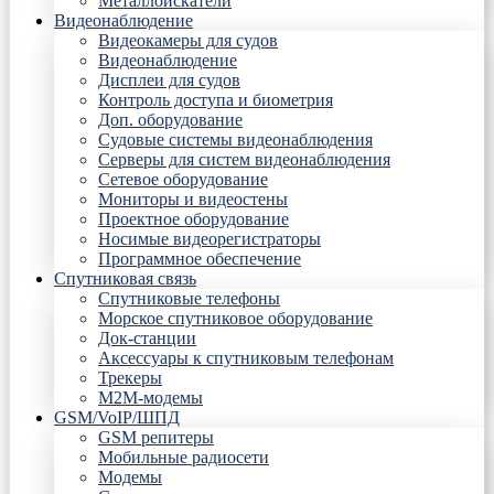
Металлоискатели
Видеонаблюдение
Видеокамеры для судов
Видеонаблюдение
Дисплеи для судов
Контроль доступа и биометрия
Доп. оборудование
Судовые системы видеонаблюдения
Серверы для систем видеонаблюдения
Сетевое оборудование
Мониторы и видеостены
Проектное оборудование
Носимые видеорегистраторы
Программное обеспечение
Спутниковая связь
Спутниковые телефоны
Морское спутниковое оборудование
Док-станции
Аксессуары к спутниковым телефонам
Трекеры
М2М-модемы
GSM/VoIP/ШПД
GSM репитеры
Мобильные радиосети
Модемы