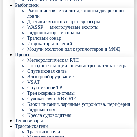
Рыбопоиск
Рыбопоисковые эхолоты, эхолоты для рыбной
ловли
Датчики эхолотов и трансдьюсеры
WASSP — многолучевые эхолоты
Гидролокаторы и сонары
Траловый сонар
Индикаторы течений
Модули эхолотов для картплоттеров и МФД
Прочее
Метеорологическая РЛС
Погодные станции, анемометры, датчики ветра
Спутниковая связь
Электрооборудование
VSAT
Спутниковое ТВ
Тренажерные системы
Судовая связь КВУ БТС
Блоки питания, зарядные устройства, периферия
Гидрокостюмы
Кресла судоводителя
Тепловизоры
Трассоискатели
Трассоискатели