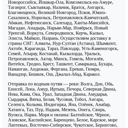
Новороссийск, Йошкар-Ола, Комсомольск-на-Амуре,
Таганрог, Сыктывкар, Нальчик, Братск, Ангарск,
Благовещенск, Великий Новгород, Псков, Южно-
Сахалинск, Норильск, Петропавловск-Камчатский,
Абакан, Нефтеюганск, Салехард, Ханты-Мансийск,
Магадан, Анадырь, Нарьян-Мар, Ноябрьск, Новый
Уренгой, Воркута, Северодвинск, Керчь, Кызыл,
Элиста, Майкоп, Назрань. Осуществляем доставку в
страны СНГ: Алматы, Нур-Султан (Астана), Шымкент,
Актобе, Караганда, Тараз, Павлодар, Усть-Каменогорск,
Семей, Атырау, Костанай, Кызылорда, Уральск,
Петропавловск, Актау, Минск, Гомель, Могилёв,
Витебск, Гродно, Брест, Ташкент, Самарканд, Бухара,
Наманган, Андижан, Фергана, Ереван, Гюмри,
Ванадзор, Бишкек, Ош, Джалал-Абад, Каракол.
Отправка по водным путям — реки: Волга, Дон, Обь,
Енисей, Лена, Амур, Иртыш, Печора, Северная Двина,
Нева, Кама, Ока, Урал, Западная Двина, Амударья,
Сырдарья, Вятка, Белая, Чусовая, Тобол, Ангара,
Селенга, Колыма, Индигирка, Яна, Олёнек, Анабар,
Хатанга, Таз, Пур, Надым, Мезень, Онега, Свирь,
Вуокса, Нарва. Моря и океаны: Балтийское, Чёрное,
Азовское, Каспийское, Баренцево, Белое, Карское, море
Лаптевых, Восточно-Сибирское, Чукотское, Берингово,