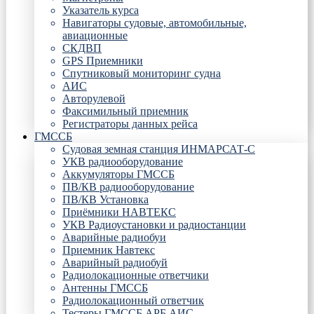
Указатель курса
Навигаторы судовые, автомобильные,
авиационные
СКДВП
GPS Приемники
Спутниковый мониторинг судна
АИС
Авторулевой
Факсимильный приемник
Регистраторы данных рейса
ГМССБ
Судовая земная станция ИНМАРСАТ-С
УКВ радиооборудование
Аккумуляторы ГМССБ
ПВ/КВ радиооборудование
ПВ/КВ Установка
Приёмники НАВТЕКС
УКВ Радиоустановки и радиостанции
Аварийные радиобуи
Приемник Навтекс
Аварийный радиобуй
Радиолокационные ответчики
Антенны ГМССБ
Радиолокационный ответчик
Тестеры ГМССБ АРБ АИС