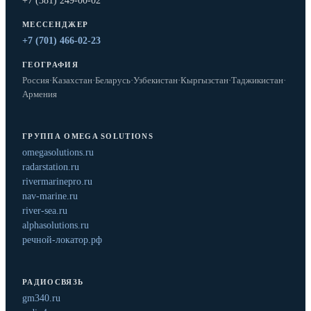
+7 (381) 249-00-02
МЕССЕНДЖЕР
+7 (701) 466-02-23
ГЕОГРАФИЯ
Россия
·
Казахстан
·
Беларусь
·
Узбекистан
·
Кыргызстан
·
Таджикистан
·
Армения
ГРУППА OMEGA SOLUTIONS
omegasolutions.ru
radarstation.ru
rivermarinepro.ru
nav-marine.ru
river-sea.ru
alphasolutions.ru
речной-локатор.рф
РАДИОСВЯЗЬ
gm340.ru