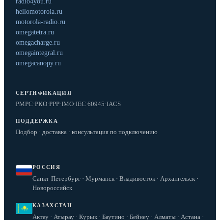
radio4you.ru
hellomotorola.ru
motorola-radio.ru
omegatetra.ru
omegacharge.ru
omegaintegral.ru
omegacanopy.ru
СЕРТИФИКАЦИЯ
РМРС
·
РКО
·
РРР
·
IMO
·
IEC 60945
·
IACS
ПОДДЕРЖКА
Подбор · доставка · консультация по подключению
РОССИЯ
Санкт-Петербург · Мурманск · Владивосток · Архангельск ·
Новороссийск
КАЗАХСТАН
Актау · Атырау · Курык · Баутино · Бейнеу · Алматы · Астана ·