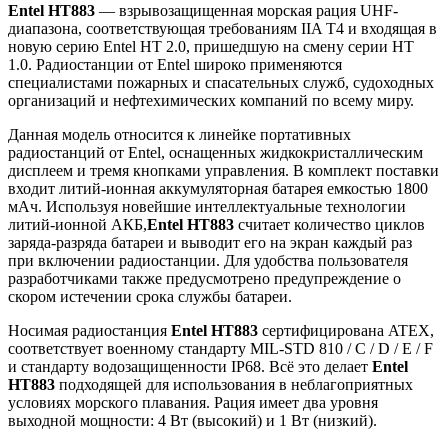
Entel HT883
— взрывозащищенная морская рация UHF-
диапазона, соответствующая требованиям IIA T4 и входящая в
новую серию Entel HT 2.0, пришедшую на смену серии HT
1.0. Радиостанции от Entel широко применяются
специалистами пожарных и спасательных служб, судоходных
организаций и нефтехимических компаний по всему миру.
Данная модель относится к линейке портативных
радиостанций от Entel, оснащенных жидкокристаллическим
дисплеем и тремя кнопками управления. В комплект поставки
входит литий-ионная аккумуляторная батарея емкостью 1800
мАч. Используя новейшие интеллектуальные технологии
литий-ионной АКБ,
Entel HT883
считает количество циклов
заряда-разряда батареи и выводит его на экран каждый раз
при включении радиостанции. Для удобства пользователя
разработчиками также предусмотрено предупреждение о
скором истечении срока службы батареи.
Носимая радиостанция
Entel HT883
сертифицирована ATEX,
соответствует военному стандарту MIL-STD 810 / C / D / E / F
и стандарту водозащищенности IP68. Всё это делает
Entel
HT883
подходящей для использования в неблагоприятных
условиях морского плавания. Рация имеет два уровня
выходной мощности: 4 Вт (высокий) и 1 Вт (низкий).