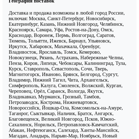
География поставок
Доставка и продажа возможны в любой город России,
включая: Москва, Санкт-Петербург, Новосибирск,
Екатеринбург, Казань, Нижний Новгород, Челябинск,
Красноярск, Самара, Уфа, Ростов-на-Дону, Омск,
Краснодар, Воронеж, Пермь, Волгоград, Саратов,
Тюмень, Тольятти, Ижевск, Барнаул, Ульяновск,
Иркутск, Хабаровск, Махачкала, Оренбург,
Владивосток, Ярославль, Томск, Кемерово,
Новокузнецк, Рязань, Астрахань, Набережные Челны,
Пенза, Киров, Липецк, Чебоксары, Калининград, Тула,
Курск, Ставрополь, Севастополь, Сочи, Тверь,
Магнитогорск, Иваново, Брянск, Белгород, Сургут,
Владимир, Нижний Тагил, Чита, Архангельск,
Симферополь, Калуга, Смоленск, Волжский, Курган,
Череповец, Орёл, Саранск, Вологда, Якутск,
Владикавказ, Мурманск, Грозный, Тамбов,
Петрозаводск, Кострома, Нижневартовск,
Новороссийск, Йошкар-Ола, Комсомольск-на-Амуре,
Таганрог, Сыктывкар, Нальчик, Братск, Ангарск,
Благовещенск, Великий Новгород, Псков, Южно-
Сахалинск, Норильск, Петропавловск-Камчатский,
Абакан, Нефтеюганск, Салехард, Ханты-Мансийск,
Магадан, Анадырь, Нарьян-Мар, Ноябрьск, Новый