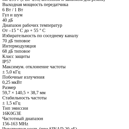
Выходная мощность передатчика
6 Вт / 1 Вт
Гул и шум
40 дБ
Диапазон рабочих температур
От –15 ° C до + 55 ° C
Избирательность по соседнему каналу
70 дБ типовое
Интермодуляция
68 дБ типовое
Класс защиты
IP57
Максимум. отклонение частоты
± 5,0 кГц
Побочные излучения
0,25 мкВт
Размер
59,7 × 140,5 × 38,7 мм
Стабильность частоты
± 1,5 кГц
Тип эмиссии
16K0G3E
Частотный диапазон
156-163 MHz
Чувствительность (при SINAD 20 дБ)