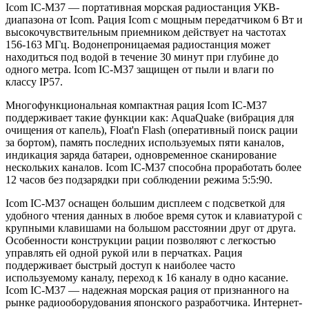
Icom IC-M37 — портативная морская радиостанция УКВ-
диапазона от Icom. Рация Icom с мощным передатчиком 6 Вт и
высокочувствительным приемником действует на частотах
156-163 МГц. Водонепроницаемая радиостанция может
находиться под водой в течение 30 минут при глубине до
одного метра. Icom IC-M37 защищен от пыли и влаги по
классу IP57.
Многофункциональная компактная рация Icom IC-M37
поддерживает такие функции как: AquaQuake (вибрация для
очищения от капель), Float'n Flash (оперативный поиск рации
за бортом), память последних используемых пяти каналов,
индикация заряда батареи, одновременное сканирование
нескольких каналов. Icom IC-M37 способна проработать более
12 часов без подзарядки при соблюдении режима 5:5:90.
Icom IC-M37 оснащен большим дисплеем с подсветкой для
удобного чтения данных в любое время суток и клавиатурой с
крупными клавишами на большом расстоянии друг от друга.
Особенности конструкции рации позволяют с легкостью
управлять ей одной рукой или в перчатках. Рация
поддерживает быстрый доступ к наиболее часто
используемому каналу, переход к 16 каналу в одно касание.
Icom IC-M37 — надежная морская рация от признанного на
рынке радиооборудования японского разработчика. Интернет-