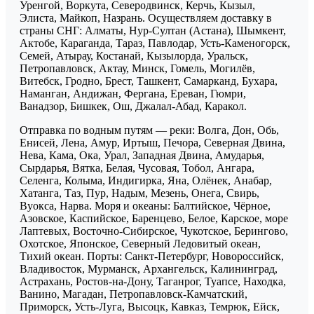
Уренгой, Воркута, Северодвинск, Керчь, Кызыл,
Элиста, Майкоп, Назрань. Осуществляем доставку в
страны СНГ: Алматы, Нур-Султан (Астана), Шымкент,
Актобе, Караганда, Тараз, Павлодар, Усть-Каменогорск,
Семей, Атырау, Костанай, Кызылорда, Уральск,
Петропавловск, Актау, Минск, Гомель, Могилёв,
Витебск, Гродно, Брест, Ташкент, Самарканд, Бухара,
Наманган, Андижан, Фергана, Ереван, Гюмри,
Ванадзор, Бишкек, Ош, Джалал-Абад, Каракол.
Отправка по водным путям — реки: Волга, Дон, Обь,
Енисей, Лена, Амур, Иртыш, Печора, Северная Двина,
Нева, Кама, Ока, Урал, Западная Двина, Амударья,
Сырдарья, Вятка, Белая, Чусовая, Тобол, Ангара,
Селенга, Колыма, Индигирка, Яна, Олёнек, Анабар,
Хатанга, Таз, Пур, Надым, Мезень, Онега, Свирь,
Вуокса, Нарва. Моря и океаны: Балтийское, Чёрное,
Азовское, Каспийское, Баренцево, Белое, Карское, море
Лаптевых, Восточно-Сибирское, Чукотское, Берингово,
Охотское, Японское, Северный Ледовитый океан,
Тихий океан. Порты: Санкт-Петербург, Новороссийск,
Владивосток, Мурманск, Архангельск, Калининград,
Астрахань, Ростов-на-Дону, Таганрог, Туапсе, Находка,
Ванино, Магадан, Петропавловск-Камчатский,
Приморск, Усть-Луга, Высоцк, Кавказ, Темрюк, Ейск,