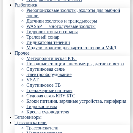
Рыбопоиск
Рыбопоисковые эхолоты, эхолоты для рыбной
ловли
Датчики эхолотов и трансдьюсеры
WASSP — многолучевые эхолоты
Гидролокаторы и сонары
Траловый сонар
Индикаторы течений
Модули эхолотов для картплоттеров и МФД
Прочее
Метеорологическая РЛС
Погодные станции, анемометры, датчики ветра
Спутниковая связь
Электрооборудование
VSAT
Спутниковое ТВ
Тренажерные системы
Судовая связь КВУ БТС
Блоки питания, зарядные устройства, периферия
Гидрокостюмы
Кресла судоводителя
Тепловизоры
Трассоискатели
Трассоискатели