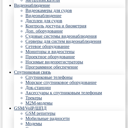
Металлоискатели
Видеонаблюдение
Видеокамеры для судов
Видеонаблюдение
Дисплеи для судов
Контроль доступа и биометрия
Доп. оборудование
Судовые системы видеонаблюдения
Серверы для систем видеонаблюдения
Сетевое оборудование
Мониторы и видеостены
Проектное оборудование
Носимые видеорегистраторы
Программное обеспечение
Спутниковая связь
Спутниковые телефоны
Морское спутниковое оборудование
Док-станции
Аксессуары к спутниковым телефонам
Трекеры
М2М-модемы
GSM/VoIP/ШПД
GSM репитеры
Мобильные радиосети
Модемы