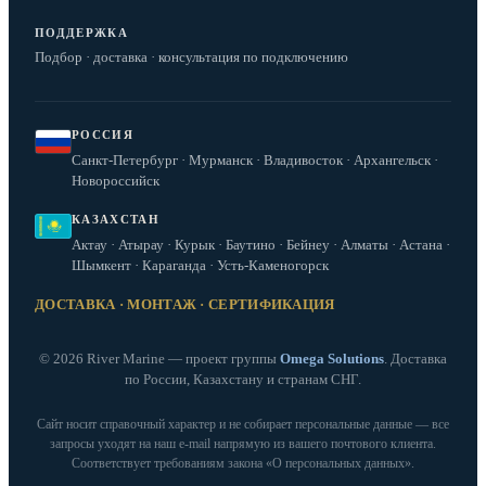
ПОДДЕРЖКА
Подбор · доставка · консультация по подключению
РОССИЯ
Санкт-Петербург · Мурманск · Владивосток · Архангельск ·
Новороссийск
КАЗАХСТАН
Актау · Атырау · Курык · Баутино · Бейнеу · Алматы · Астана ·
Шымкент · Караганда · Усть-Каменогорск
ДОСТАВКА · МОНТАЖ · СЕРТИФИКАЦИЯ
© 2026 River Marine — проект группы
Omega Solutions
. Доставка
по России, Казахстану и странам СНГ.
Сайт носит справочный характер и не собирает персональные данные — все
запросы уходят на наш e‑mail напрямую из вашего почтового клиента.
Соответствует требованиям закона «О персональных данных».