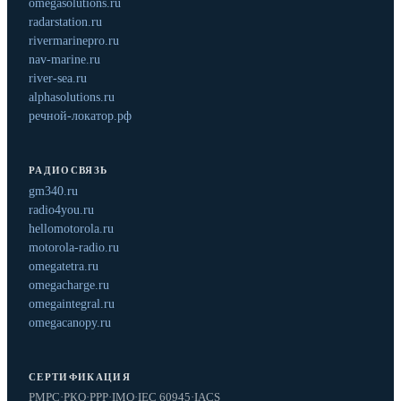
omegasolutions.ru
radarstation.ru
rivermarinepro.ru
nav-marine.ru
river-sea.ru
alphasolutions.ru
речной-локатор.рф
РАДИОСВЯЗЬ
gm340.ru
radio4you.ru
hellomotorola.ru
motorola-radio.ru
omegatetra.ru
omegacharge.ru
omegaintegral.ru
omegacanopy.ru
СЕРТИФИКАЦИЯ
РМРС
·
РКО
·
РРР
·
IMO
·
IEC 60945
·
IACS