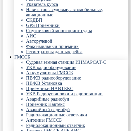
Указатель курса
Навигаторы судовые, автомобильные,
авиационные
СКДВП
GPS Приемники
Спутниковый мониторинг судна
АИС
Авторулевой
Факсимильный приемник
Регистраторы данных рейса
ГМССБ
Судовая земная станция ИНМАРСАТ-С
УКВ радиооборудование
Аккумуляторы ГМССБ
ПВ/КВ радиооборудование
ПВ/КВ Установка
Приёмники НАВТЕКС
УКВ Радиоустановки и радиостанции
Аварийные радиобуи
Приемник Навтекс
Аварийный радиобуй
Радиолокационные ответчики
Антенны ГМССБ
Радиолокационный ответчик
Тестеры ГМССБ АРБ АИС