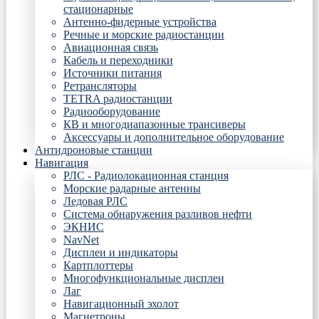
стационарные
Антенно-фидерные устройства
Речные и морские радиостанции
Авиационная связь
Кабель и переходники
Источники питания
Ретрансляторы
TETRA радиостанции
Радиооборудование
КВ и многодиапазонные трансиверы
Аксессуары и дополнительное оборудование
Антидроновые станции
Навигация
РЛС - Радиолокационная станция
Морские радарные антенны
Ледовая РЛС
Система обнаружения разливов нефти
ЭКНИС
NavNet
Дисплеи и индикаторы
Картплоттеры
Многофункциональные дисплеи
Лаг
Навигационный эхолот
Магнетроны