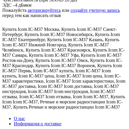
ЭДС –4 дБмкм
Пожалуйста
авторизируйтесь
или
создайте учетную запись
перед тем как написать отзыв
Купить Icom IC-M37 Москва
,
Купить Icom IC-M37 Санкт-
Петербург
,
Купить Icom IC-M37 Новосибирск
,
Купить Icom
IC-M37 Екатеринбург
,
Купить Icom IC-M37 Казань
,
Купить
Icom IC-M37 Нижний Новгород
,
Купить Icom IC-M37
Челябинск
,
Купить Icom IC-M37 Красноярск
,
Купить Icom IC-
M37 Самара
,
Купить Icom IC-M37 Уфа
,
Купить Icom IC-M37
Ростов-на-Дону
,
Купить Icom IC-M37 Омск
,
Купить Icom IC-
M37 Краснодар
,
Купить Icom IC-M37 Воронеж
,
Купить Icom
IC-M37 Пермь
,
Icom IC-M37 купить
,
Icom IC-M37 Icom
купить
,
Icom IC-M37 цена
,
Icom IC-M37 Icom цена
,
Icom IC-
M37 характеристики
,
Icom IC-M37 Icom характеристики
,
Icom
IC-M37 доставка
,
Icom IC-M37 Icom доставка
,
Icom IC-M37
инструкция
,
Icom IC-M37 Icom инструкция
,
Icom IC-M37
отзывы
,
Icom IC-M37 Icom отзывы
,
Icom Icom IC-M37
,
Купить
Icom Icom IC-M37
,
Речные и морские радиостанции Icom IC-
M37
,
Купить Речные и морские радиостанции Icom IC-M37
О нас
Информация о доставке