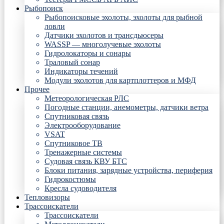
Рыбопоиск
Рыбопоисковые эхолоты, эхолоты для рыбной
ловли
Датчики эхолотов и трансдьюсеры
WASSP — многолучевые эхолоты
Гидролокаторы и сонары
Траловый сонар
Индикаторы течений
Модули эхолотов для картплоттеров и МФД
Прочее
Метеорологическая РЛС
Погодные станции, анемометры, датчики ветра
Спутниковая связь
Электрооборудование
VSAT
Спутниковое ТВ
Тренажерные системы
Судовая связь КВУ БТС
Блоки питания, зарядные устройства, периферия
Гидрокостюмы
Кресла судоводителя
Тепловизоры
Трассоискатели
Трассоискатели