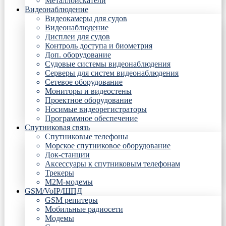
Металлоискатели
Видеонаблюдение
Видеокамеры для судов
Видеонаблюдение
Дисплеи для судов
Контроль доступа и биометрия
Доп. оборудование
Судовые системы видеонаблюдения
Серверы для систем видеонаблюдения
Сетевое оборудование
Мониторы и видеостены
Проектное оборудование
Носимые видеорегистраторы
Программное обеспечение
Спутниковая связь
Спутниковые телефоны
Морское спутниковое оборудование
Док-станции
Аксессуары к спутниковым телефонам
Трекеры
М2М-модемы
GSM/VoIP/ШПД
GSM репитеры
Мобильные радиосети
Модемы