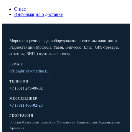
О нас
Информация о доставке
Морское и речное радиооборудование и системы навигации.
Радиостанции Motorola, Yaesu, Kenwood, Entel, GPS-трекеры,
антенны, ЗИП, спутниковая связь.
E-MAIL
office@river-marine.ru
ТЕЛЕФОН
+7 (381) 249-00-02
МЕССЕНДЖЕР
+7 (701) 466-02-23
ГЕОГРАФИЯ
Россия
·
Казахстан
·
Беларусь
·
Узбекистан
·
Кыргызстан
·
Таджикистан
·
Армения