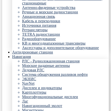
стационарные
Антенно-фидерные устройства
Речные и морские радиостанции
Авиационная связь
Кабель и переходники
Источники питания
Ретрансляторы
TETRA радиостанции
Радиооборудование
КВ и многодиапазонные трансиверы
Аксессуары и дополнительное оборудование
Антидроновые станции
Навигация
РЛС - Радиолокационная станция
Морские радарные антенны
Ледовая РЛС
Система обнаружения разливов нефти
ЭКНИС
NavNet
Дисплеи и индикаторы
Картплоттеры
Многофункциональные дисплеи
Лаг
Навигационный эхолот
Магнетроны