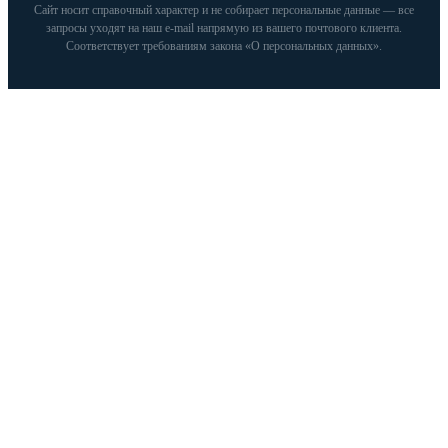
Сайт носит справочный характер и не собирает персональные данные — все
запросы уходят на наш e‑mail напрямую из вашего почтового клиента.
Соответствует требованиям закона «О персональных данных».