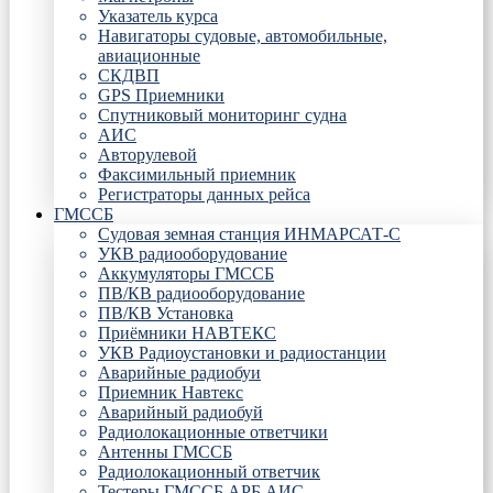
Указатель курса
Навигаторы судовые, автомобильные,
авиационные
СКДВП
GPS Приемники
Спутниковый мониторинг судна
АИС
Авторулевой
Факсимильный приемник
Регистраторы данных рейса
ГМССБ
Судовая земная станция ИНМАРСАТ-С
УКВ радиооборудование
Аккумуляторы ГМССБ
ПВ/КВ радиооборудование
ПВ/КВ Установка
Приёмники НАВТЕКС
УКВ Радиоустановки и радиостанции
Аварийные радиобуи
Приемник Навтекс
Аварийный радиобуй
Радиолокационные ответчики
Антенны ГМССБ
Радиолокационный ответчик
Тестеры ГМССБ АРБ АИС