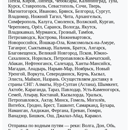
Пенза, Киров, Липецк, Чебоксары, Калининград, Тула,
Курск, Ставрополь, Севастополь, Сочи, Тверь,
Магнитогорск, Иваново, Брянск, Белгород, Сургут,
Владимир, Нижний Тагил, Чита, Архангельск,
Симферополь, Калуга, Смоленск, Волжский, Курган,
Череповец, Орёл, Саранск, Вологда, Якутск,
Владикавказ, Мурманск, Грозный, Тамбов,
Петрозаводск, Кострома, Нижневартовск,
Новороссийск, Йошкар-Ола, Комсомольск-на-Амуре,
Таганрог, Сыктывкар, Нальчик, Братск, Ангарск,
Благовещенск, Великий Новгород, Псков, Южно-
Сахалинск, Норильск, Петропавловск-Камчатский,
Абакан, Нефтеюганск, Салехард, Ханты-Мансийск,
Магадан, Анадырь, Нарьян-Мар, Ноябрьск, Новый
Уренгой, Воркута, Северодвинск, Керчь, Кызыл,
Элиста, Майкоп, Назрань. Осуществляем доставку в
страны СНГ: Алматы, Нур-Султан (Астана), Шымкент,
Актобе, Караганда, Тараз, Павлодар, Усть-Каменогорск,
Семей, Атырау, Костанай, Кызылорда, Уральск,
Петропавловск, Актау, Минск, Гомель, Могилёв,
Витебск, Гродно, Брест, Ташкент, Самарканд, Бухара,
Наманган, Андижан, Фергана, Ереван, Гюмри,
Ванадзор, Бишкек, Ош, Джалал-Абад, Каракол.
Отправка по водным путям — реки: Волга, Дон, Обь,