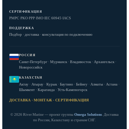
СЕРТИФИКАЦИЯ
РМРС
·
РКО
·
РРР
·
IMO
·
IEC 60945
·
IACS
ПОДДЕРЖКА
Подбор · доставка · консультация по подключению
РОССИЯ
Санкт-Петербург · Мурманск · Владивосток · Архангельск ·
Новороссийск
КАЗАХСТАН
Актау · Атырау · Курык · Баутино · Бейнеу · Алматы · Астана ·
Шымкент · Караганда · Усть-Каменогорск
ДОСТАВКА · МОНТАЖ · СЕРТИФИКАЦИЯ
© 2026 River Marine — проект группы
Omega Solutions
. Доставка
по России, Казахстану и странам СНГ.