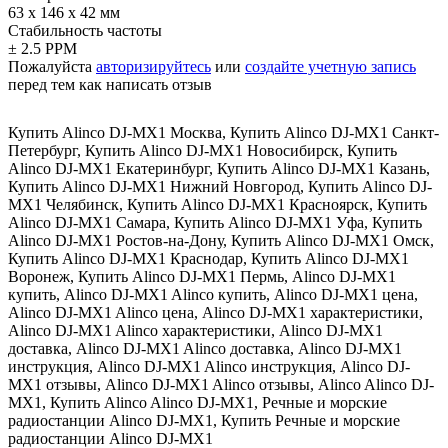
63 x 146 x 42 мм
Стабильность частоты
± 2.5 PPM
Пожалуйста
авторизируйтесь
или
создайте учетную запись
перед тем как написать отзыв
Купить Alinco DJ-MX1 Москва
,
Купить Alinco DJ-MX1 Санкт-
Петербург
,
Купить Alinco DJ-MX1 Новосибирск
,
Купить
Alinco DJ-MX1 Екатеринбург
,
Купить Alinco DJ-MX1 Казань
,
Купить Alinco DJ-MX1 Нижний Новгород
,
Купить Alinco DJ-
MX1 Челябинск
,
Купить Alinco DJ-MX1 Красноярск
,
Купить
Alinco DJ-MX1 Самара
,
Купить Alinco DJ-MX1 Уфа
,
Купить
Alinco DJ-MX1 Ростов-на-Дону
,
Купить Alinco DJ-MX1 Омск
,
Купить Alinco DJ-MX1 Краснодар
,
Купить Alinco DJ-MX1
Воронеж
,
Купить Alinco DJ-MX1 Пермь
,
Alinco DJ-MX1
купить
,
Alinco DJ-MX1 Alinco купить
,
Alinco DJ-MX1 цена
,
Alinco DJ-MX1 Alinco цена
,
Alinco DJ-MX1 характеристики
,
Alinco DJ-MX1 Alinco характеристики
,
Alinco DJ-MX1
доставка
,
Alinco DJ-MX1 Alinco доставка
,
Alinco DJ-MX1
инструкция
,
Alinco DJ-MX1 Alinco инструкция
,
Alinco DJ-
MX1 отзывы
,
Alinco DJ-MX1 Alinco отзывы
,
Alinco Alinco DJ-
MX1
,
Купить Alinco Alinco DJ-MX1
,
Речные и морские
радиостанции Alinco DJ-MX1
,
Купить Речные и морские
радиостанции Alinco DJ-MX1