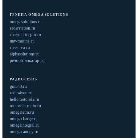
ГРУППА OMEGA SOLUTIONS
omegasolutions.ru
radarstation.ru
rivermarinepro.ru
nav-marine.ru
river-sea.ru
alphasolutions.ru
речной-локатор.рф
РАДИОСВЯЗЬ
gm340.ru
radio4you.ru
hellomotorola.ru
motorola-radio.ru
omegatetra.ru
omegacharge.ru
omegaintegral.ru
omegacanopy.ru