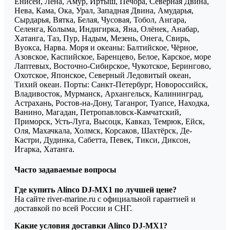
Енисей, Лена, Амур, Иртыш, Печора, Северная Двина,
Нева, Кама, Ока, Урал, Западная Двина, Амударья,
Сырдарья, Вятка, Белая, Чусовая, Тобол, Ангара,
Селенга, Колыма, Индигирка, Яна, Олёнек, Анабар,
Хатанга, Таз, Пур, Надым, Мезень, Онега, Свирь,
Вуокса, Нарва. Моря и океаны: Балтийское, Чёрное,
Азовское, Каспийское, Баренцево, Белое, Карское, море
Лаптевых, Восточно-Сибирское, Чукотское, Берингово,
Охотское, Японское, Северный Ледовитый океан,
Тихий океан. Порты: Санкт-Петербург, Новороссийск,
Владивосток, Мурманск, Архангельск, Калининград,
Астрахань, Ростов-на-Дону, Таганрог, Туапсе, Находка,
Ванино, Магадан, Петропавловск-Камчатский,
Приморск, Усть-Луга, Высоцк, Кавказ, Темрюк, Ейск,
Оля, Махачкала, Холмск, Корсаков, Шахтёрск, Де-
Кастри, Дудинка, Сабетта, Певек, Тикси, Диксон,
Игарка, Хатанга.
Часто задаваемые вопросы
Где купить Alinco DJ-MX1 по лучшей цене?
На сайте river-marine.ru с официальной гарантией и
доставкой по всей России и СНГ.
Какие условия доставки Alinco DJ-MX1?