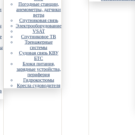
Погодные станции,
и
анемометры, датчики
ветра
Спутниковая связь
ы
Электрооборудование
VSAT
е
Спутниковое ТВ
Тренажерные
ры
системы
Судовая связь КВУ
БТС
Блоки питания,
зарядные устройства,
периферия
Гидрокостюмы
Кресла судоводителя
в