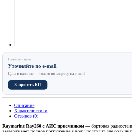
Наличие и цена
Уточняйте по e-mail
Цена и наличие — только по запросу на e-mail
Запросить КП
Описание
Характеристики
Отзывов (0)
Raymarine Ray260 с АИС приемником
— бортовая радиостанц
выдерживает полное погружение в воду, подходит для больших