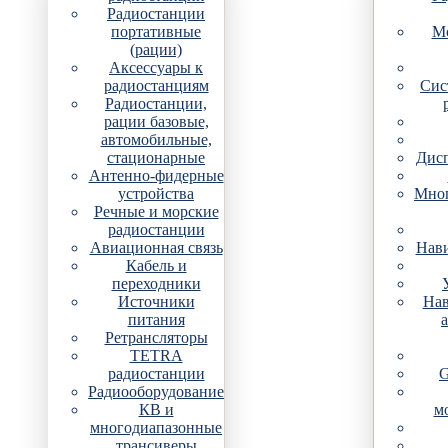
Радиостанции
портативные
Мо
(рации)
Аксессуары к
радиостанциям
Сис
Радиостанции,
рации базовые,
автомобильные,
стационарные
Дис
Антенно-фидерные
устройства
Мно
Речные и морские
радиостанции
Авиационная связь
Нави
Кабель и
переходники
Источники
Нав
питания
Ретрансляторы
TETRA
радиостанции
G
Радиооборудование
КВ и
м
многодиапазонные
трансиверы