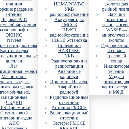
станция
ИНМАРСАТ-С
эхолоты для
рские радарные
УКВ
рыбной ловл
антенны
радиооборудование
Датчики
Ледовая РЛС
Аккумуляторы
эхолотов и
тема обнаружения
ГМССБ
трансдьюсер
разливов нефти
ПВ/КВ
WASSP —
ЭКНИС
радиооборудование
многолучевы
NavNet
ПВ/КВ Установка
эхолоты
плеи и индикаторы
Приёмники
Гидролокато
Картплоттеры
НАВТЕКС
и сонары
гофункциональные
УКВ
Траловый
дисплеи
Радиоустановки и
сонар
Лаг
радиостанции
Индикаторы
гационный эхолот
Аварийные
течений
Магнетроны
радиобуи
Модули
Указатель курса
Приемник Навтекс
эхолотов для
игаторы судовые,
Аварийный
картплоттеро
автомобильные,
радиобуй
и МФД
авиационные
Радиолокационные
СКДВП
ответчики
PS Приемники
Антенны ГМССБ
Спутниковый
Радиолокационный
ониторинг судна
ответчик
АИС
Тестеры ГМССБ
Авторулевой
АРБ АИС