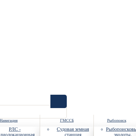
Навигация
ГМССБ
Рыбопоиск
РЛС -
Судовая земная
Рыбопоисков
диолокационная
станция
эхолоты,