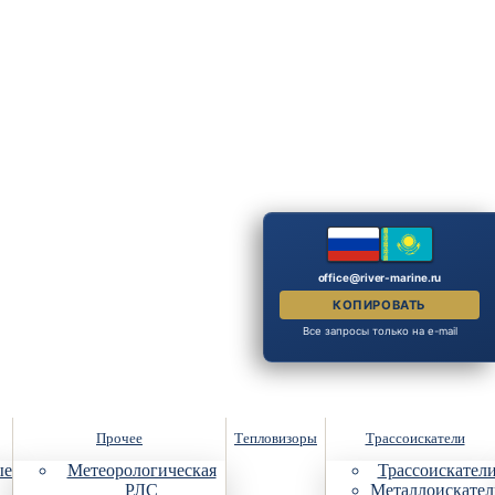
office@river-marine.ru
КОПИРОВАТЬ
Все запросы только на e-mail
Прочее
Тепловизоры
Трассоискатели
ые
Метеорологическая
Трассоискател
РЛС
Металлоискател