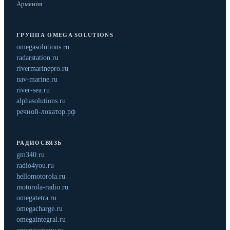
Армения
ГРУППА OMEGA SOLUTIONS
omegasolutions.ru
radarstation.ru
rivermarinepro.ru
nav-marine.ru
river-sea.ru
alphasolutions.ru
речной-локатор.рф
РАДИОСВЯЗЬ
gm340.ru
radio4you.ru
hellomotorola.ru
motorola-radio.ru
omegatetra.ru
omegacharge.ru
omegaintegral.ru