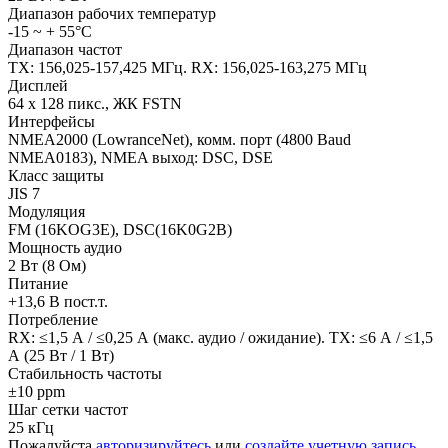
Диапазон рабочих температур
-15 ~ + 55°C
Диапазон частот
TX: 156,025-157,425 МГц. RX: 156,025-163,275 МГц
Дисплей
64 x 128 пикс., ЖК FSTN
Интерфейсы
NMEA2000 (LowranceNet), комм. порт (4800 Baud
NMEA0183), NMEA выход: DSC, DSE
Класс защиты
JIS 7
Модуляция
FM (16KOG3E), DSC(16K0G2B)
Мощность аудио
2 Вт (8 Ом)
Питание
+13,6 В пост.т.
Потребление
RX: ≤1,5 А / ≤0,25 А (макс. аудио / ожидание). TX: ≤6 А / ≤1,5
А (25 Вт / 1 Вт)
Стабильность частоты
±10 ppm
Шаг сетки частот
25 кГц
Пожалуйста
авторизируйтесь
или
создайте учетную запись