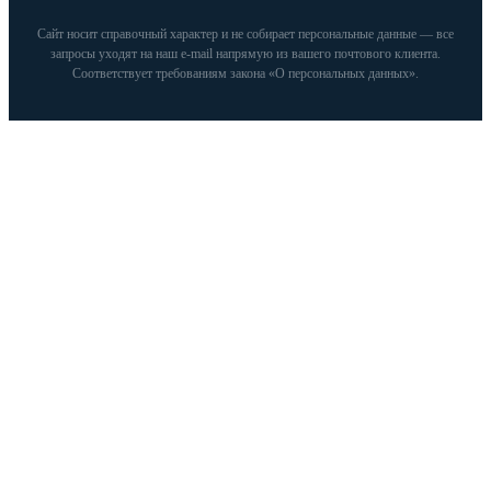
Сайт носит справочный характер и не собирает персональные данные — все
запросы уходят на наш e‑mail напрямую из вашего почтового клиента.
Соответствует требованиям закона «О персональных данных».