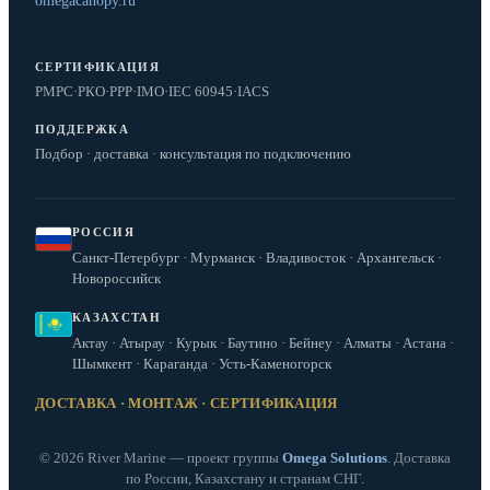
omegacanopy.ru
СЕРТИФИКАЦИЯ
РМРС
·
РКО
·
РРР
·
IMO
·
IEC 60945
·
IACS
ПОДДЕРЖКА
Подбор · доставка · консультация по подключению
РОССИЯ
Санкт-Петербург · Мурманск · Владивосток · Архангельск ·
Новороссийск
КАЗАХСТАН
Актау · Атырау · Курык · Баутино · Бейнеу · Алматы · Астана ·
Шымкент · Караганда · Усть-Каменогорск
ДОСТАВКА · МОНТАЖ · СЕРТИФИКАЦИЯ
© 2026 River Marine — проект группы
Omega Solutions
. Доставка
по России, Казахстану и странам СНГ.