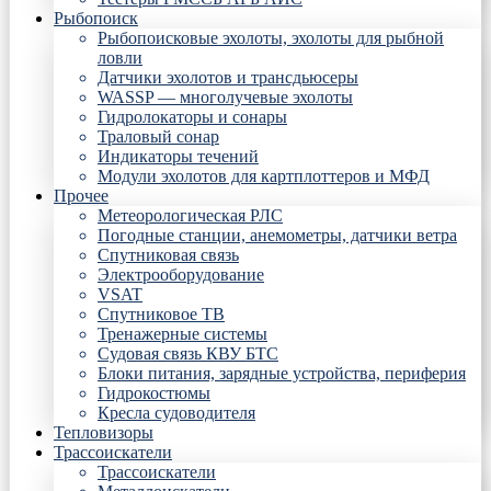
Рыбопоиск
Рыбопоисковые эхолоты, эхолоты для рыбной
ловли
Датчики эхолотов и трансдьюсеры
WASSP — многолучевые эхолоты
Гидролокаторы и сонары
Траловый сонар
Индикаторы течений
Модули эхолотов для картплоттеров и МФД
Прочее
Метеорологическая РЛС
Погодные станции, анемометры, датчики ветра
Спутниковая связь
Электрооборудование
VSAT
Спутниковое ТВ
Тренажерные системы
Судовая связь КВУ БТС
Блоки питания, зарядные устройства, периферия
Гидрокостюмы
Кресла судоводителя
Тепловизоры
Трассоискатели
Трассоискатели