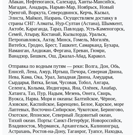
Абакан, Нефтеюганск, Салехард, Ханты-Мансийск,
Магадан, Анадырь, Нарьян-Мар, Ноябрьск, Новый
Уренгой, Воркута, Северодвинск, Керчь, Кызыл,
Элиста, Майкоп, Назрань. Осуществляем доставку в
страны СНГ: Алматы, Нур-Султан (Астана), Шымкент,
Актобе, Караганда, Тараз, Павлодар, Усть-Каменогорск,
Семей, Атырау, Костанай, Кызылорда, Уральск,
Петропавловск, Актау, Минск, Гомель, Могилёв,
Витебск, Гродно, Брест, Ташкент, Самарканд, Бухара,
Наманган, Андижан, Фергана, Ереван, Гюмри,
Ванадзор, Бишкек, Ош, Джалал-Абад, Каракол.
Отправка по водным путям — реки: Волга, Дон, Обь,
Енисей, Лена, Амур, Иртыш, Печора, Северная Двина,
Нева, Кама, Ока, Урал, Западная Двина, Амударья,
Сырдарья, Вятка, Белая, Чусовая, Тобол, Ангара,
Селенга, Колыма, Индигирка, Яна, Олёнек, Анабар,
Хатанга, Таз, Пур, Надым, Мезень, Онега, Свирь,
Вуокса, Нарва. Моря и океаны: Балтийское, Чёрное,
Азовское, Каспийское, Баренцево, Белое, Карское, море
Лаптевых, Восточно-Сибирское, Чукотское, Берингово,
Охотское, Японское, Северный Ледовитый океан,
Тихий океан. Порты: Санкт-Петербург, Новороссийск,
Владивосток, Мурманск, Архангельск, Калининград,
Астрахань, Ростов-на-Дону, Таганрог, Туапсе, Находка,