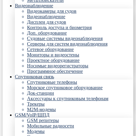
Металлоискатели
Видеонаблюдение
Видеокамеры для судов
Видеонаблюдение
Дисплеи для судов
Контроль доступа и биометрия
Доп. оборудование
Судовые системы видеонаблюдения
Серверы для систем видеонаблюдения
Сетевое оборудование
Мониторы и видеостены
Проектное оборудование
Носимые видеорегистраторы
Программное обеспечение
Спутниковая связь
Спутниковые телефоны
Морское спутниковое оборудование
Док-станции
Аксессуары к спутниковым телефонам
Трекеры
М2М-модемы
GSM/VoIP/ШПД
GSM репитеры
Мобильные радиосети
Модемы