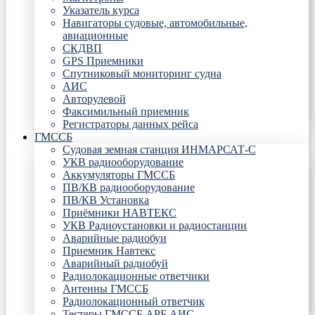
Указатель курса
Навигаторы судовые, автомобильные,
авиационные
СКДВП
GPS Приемники
Спутниковый мониторинг судна
АИС
Авторулевой
Факсимильный приемник
Регистраторы данных рейса
ГМССБ
Судовая земная станция ИНМАРСАТ-С
УКВ радиооборудование
Аккумуляторы ГМССБ
ПВ/КВ радиооборудование
ПВ/КВ Установка
Приёмники НАВТЕКС
УКВ Радиоустановки и радиостанции
Аварийные радиобуи
Приемник Навтекс
Аварийный радиобуй
Радиолокационные ответчики
Антенны ГМССБ
Радиолокационный ответчик
Тестеры ГМССБ АРБ АИС