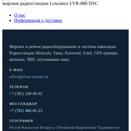
морские радиостанции Lowrance LVR-880 DSC
О нас
Информация о доставке
Морское и речное радиооборудование и системы навигации.
Радиостанции Motorola, Yaesu, Kenwood, Entel, GPS-трекеры,
антенны, ЗИП, спутниковая связь.
E-MAIL
office@river-marine.ru
ТЕЛЕФОН
+7 (381) 249-00-02
МЕССЕНДЖЕР
+7 (701) 466-02-23
ГЕОГРАФИЯ
Россия
·
Казахстан
·
Беларусь
·
Узбекистан
·
Кыргызстан
·
Таджикистан
·