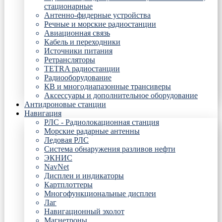
стационарные
Антенно-фидерные устройства
Речные и морские радиостанции
Авиационная связь
Кабель и переходники
Источники питания
Ретрансляторы
TETRA радиостанции
Радиооборудование
КВ и многодиапазонные трансиверы
Аксессуары и дополнительное оборудование
Антидроновые станции
Навигация
РЛС - Радиолокационная станция
Морские радарные антенны
Ледовая РЛС
Система обнаружения разливов нефти
ЭКНИС
NavNet
Дисплеи и индикаторы
Картплоттеры
Многофункциональные дисплеи
Лаг
Навигационный эхолот
Магнетроны