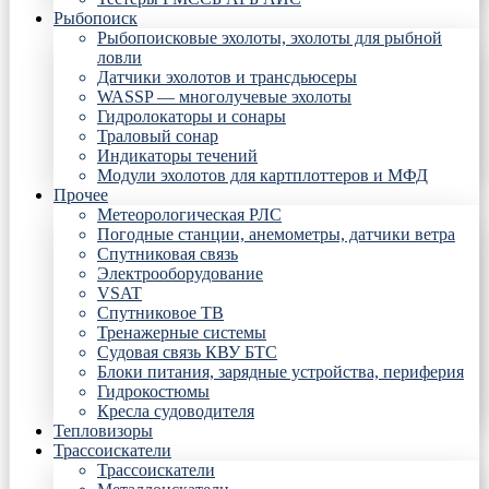
Рыбопоиск
Рыбопоисковые эхолоты, эхолоты для рыбной
ловли
Датчики эхолотов и трансдьюсеры
WASSP — многолучевые эхолоты
Гидролокаторы и сонары
Траловый сонар
Индикаторы течений
Модули эхолотов для картплоттеров и МФД
Прочее
Метеорологическая РЛС
Погодные станции, анемометры, датчики ветра
Спутниковая связь
Электрооборудование
VSAT
Спутниковое ТВ
Тренажерные системы
Судовая связь КВУ БТС
Блоки питания, зарядные устройства, периферия
Гидрокостюмы
Кресла судоводителя
Тепловизоры
Трассоискатели
Трассоискатели