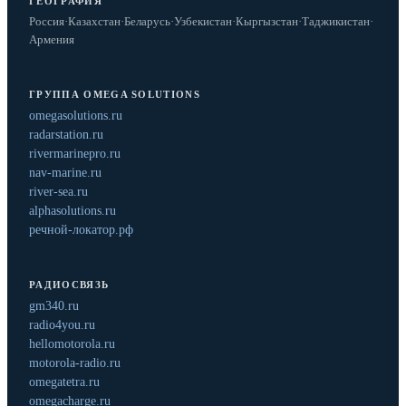
ГЕОГРАФИЯ
Россия
·
Казахстан
·
Беларусь
·
Узбекистан
·
Кыргызстан
·
Таджикистан
·
Армения
ГРУППА OMEGA SOLUTIONS
omegasolutions.ru
radarstation.ru
rivermarinepro.ru
nav-marine.ru
river-sea.ru
alphasolutions.ru
речной-локатор.рф
РАДИОСВЯЗЬ
gm340.ru
radio4you.ru
hellomotorola.ru
motorola-radio.ru
omegatetra.ru
omegacharge.ru