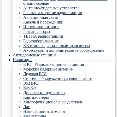
стационарные
Антенно-фидерные устройства
Речные и морские радиостанции
Авиационная связь
Кабель и переходники
Источники питания
Ретрансляторы
TETRA радиостанции
Радиооборудование
КВ и многодиапазонные трансиверы
Аксессуары и дополнительное оборудование
Антидроновые станции
Навигация
РЛС - Радиолокационная станция
Морские радарные антенны
Ледовая РЛС
Система обнаружения разливов нефти
ЭКНИС
NavNet
Дисплеи и индикаторы
Картплоттеры
Многофункциональные дисплеи
Лаг
Навигационный эхолот
Магнетроны