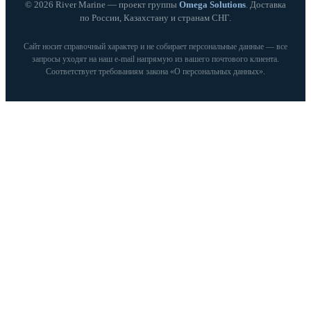
© 2026 River Marine — проект группы
Omega Solutions
. Доставка
по России, Казахстану и странам СНГ.
Сайт носит справочный характер и не собирает персональные данные — все
запросы уходят на наш e‑mail напрямую из вашего почтового клиента.
Соответствует требованиям закона «О персональных данных».