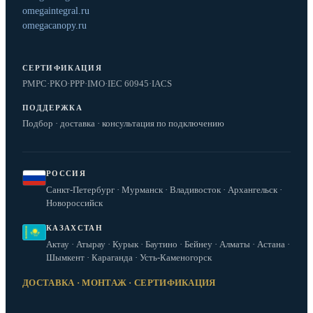
omegaintegral.ru
omegacanopy.ru
СЕРТИФИКАЦИЯ
РМРС
·
РКО
·
РРР
·
IMO
·
IEC 60945
·
IACS
ПОДДЕРЖКА
Подбор · доставка · консультация по подключению
РОССИЯ
Санкт-Петербург · Мурманск · Владивосток · Архангельск ·
Новороссийск
КАЗАХСТАН
Актау · Атырау · Курык · Баутино · Бейнеу · Алматы · Астана ·
Шымкент · Караганда · Усть-Каменогорск
ДОСТАВКА · МОНТАЖ · СЕРТИФИКАЦИЯ