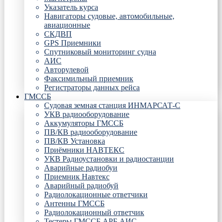
Указатель курса
Навигаторы судовые, автомобильные,
авиационные
СКДВП
GPS Приемники
Спутниковый мониторинг судна
АИС
Авторулевой
Факсимильный приемник
Регистраторы данных рейса
ГМССБ
Судовая земная станция ИНМАРСАТ-С
УКВ радиооборудование
Аккумуляторы ГМССБ
ПВ/КВ радиооборудование
ПВ/КВ Установка
Приёмники НАВТЕКС
УКВ Радиоустановки и радиостанции
Аварийные радиобуи
Приемник Навтекс
Аварийный радиобуй
Радиолокационные ответчики
Антенны ГМССБ
Радиолокационный ответчик
Тестеры ГМССБ АРБ АИС