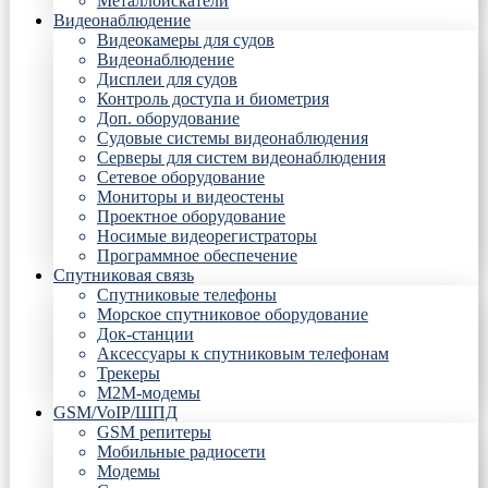
Металлоискатели
Видеонаблюдение
Видеокамеры для судов
Видеонаблюдение
Дисплеи для судов
Контроль доступа и биометрия
Доп. оборудование
Судовые системы видеонаблюдения
Серверы для систем видеонаблюдения
Сетевое оборудование
Мониторы и видеостены
Проектное оборудование
Носимые видеорегистраторы
Программное обеспечение
Спутниковая связь
Спутниковые телефоны
Морское спутниковое оборудование
Док-станции
Аксессуары к спутниковым телефонам
Трекеры
М2М-модемы
GSM/VoIP/ШПД
GSM репитеры
Мобильные радиосети
Модемы