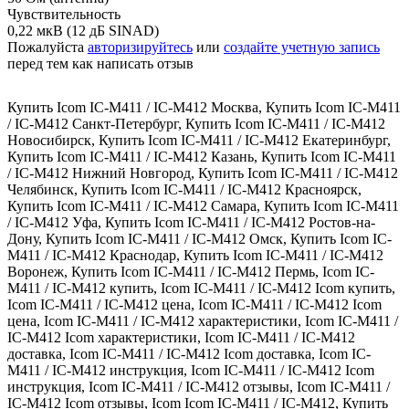
Чувствительность
0,22 мкВ (12 дБ SINAD)
Пожалуйста
авторизируйтесь
или
создайте учетную запись
перед тем как написать отзыв
Купить Icom IC-M411 / IC-M412 Москва
,
Купить Icom IC-M411
/ IC-M412 Санкт-Петербург
,
Купить Icom IC-M411 / IC-M412
Новосибирск
,
Купить Icom IC-M411 / IC-M412 Екатеринбург
,
Купить Icom IC-M411 / IC-M412 Казань
,
Купить Icom IC-M411
/ IC-M412 Нижний Новгород
,
Купить Icom IC-M411 / IC-M412
Челябинск
,
Купить Icom IC-M411 / IC-M412 Красноярск
,
Купить Icom IC-M411 / IC-M412 Самара
,
Купить Icom IC-M411
/ IC-M412 Уфа
,
Купить Icom IC-M411 / IC-M412 Ростов-на-
Дону
,
Купить Icom IC-M411 / IC-M412 Омск
,
Купить Icom IC-
M411 / IC-M412 Краснодар
,
Купить Icom IC-M411 / IC-M412
Воронеж
,
Купить Icom IC-M411 / IC-M412 Пермь
,
Icom IC-
M411 / IC-M412 купить
,
Icom IC-M411 / IC-M412 Icom купить
,
Icom IC-M411 / IC-M412 цена
,
Icom IC-M411 / IC-M412 Icom
цена
,
Icom IC-M411 / IC-M412 характеристики
,
Icom IC-M411 /
IC-M412 Icom характеристики
,
Icom IC-M411 / IC-M412
доставка
,
Icom IC-M411 / IC-M412 Icom доставка
,
Icom IC-
M411 / IC-M412 инструкция
,
Icom IC-M411 / IC-M412 Icom
инструкция
,
Icom IC-M411 / IC-M412 отзывы
,
Icom IC-M411 /
IC-M412 Icom отзывы
,
Icom Icom IC-M411 / IC-M412
,
Купить