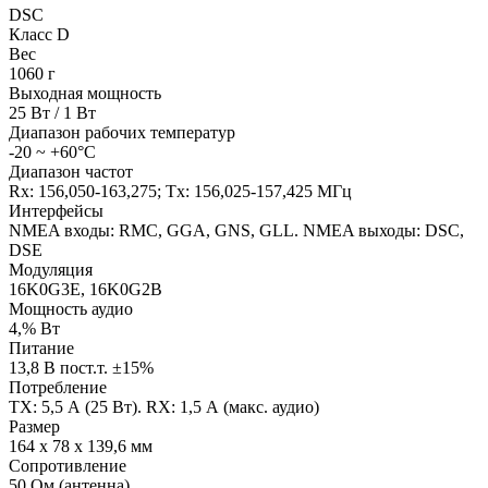
DSC
Класс D
Вес
1060 г
Выходная мощность
25 Вт / 1 Вт
Диапазон рабочих температур
-20 ~ +60°C
Диапазон частот
Rx: 156,050-163,275; Tx: 156,025-157,425 МГц
Интерфейсы
NMEA входы: RMC, GGA, GNS, GLL. NMEA выходы: DSC,
DSE
Модуляция
16K0G3E, 16K0G2B
Мощность аудио
4,% Вт
Питание
13,8 В пост.т. ±15%
Потребление
TX: 5,5 А (25 Вт). RX: 1,5 А (макс. аудио)
Размер
164 x 78 x 139,6 мм
Сопротивление
50 Ом (антенна)