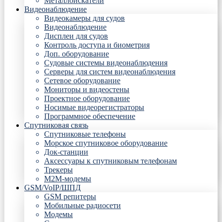
Металлоискатели
Видеонаблюдение
Видеокамеры для судов
Видеонаблюдение
Дисплеи для судов
Контроль доступа и биометрия
Доп. оборудование
Судовые системы видеонаблюдения
Серверы для систем видеонаблюдения
Сетевое оборудование
Мониторы и видеостены
Проектное оборудование
Носимые видеорегистраторы
Программное обеспечение
Спутниковая связь
Спутниковые телефоны
Морское спутниковое оборудование
Док-станции
Аксессуары к спутниковым телефонам
Трекеры
М2М-модемы
GSM/VoIP/ШПД
GSM репитеры
Мобильные радиосети
Модемы