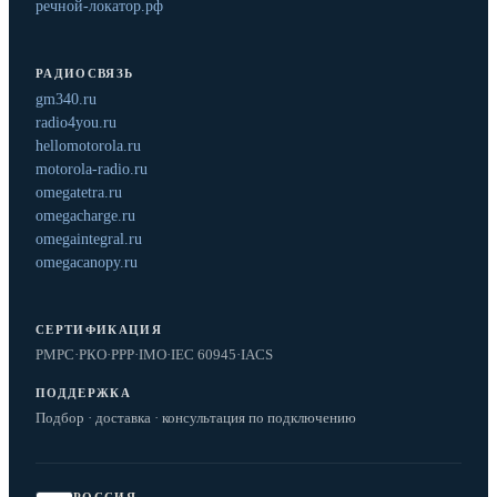
речной-локатор.рф
РАДИОСВЯЗЬ
gm340.ru
radio4you.ru
hellomotorola.ru
motorola-radio.ru
omegatetra.ru
omegacharge.ru
omegaintegral.ru
omegacanopy.ru
СЕРТИФИКАЦИЯ
РМРС
·
РКО
·
РРР
·
IMO
·
IEC 60945
·
IACS
ПОДДЕРЖКА
Подбор · доставка · консультация по подключению