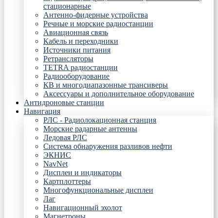
стационарные
Антенно-фидерные устройства
Речные и морские радиостанции
Авиационная связь
Кабель и переходники
Источники питания
Ретрансляторы
TETRA радиостанции
Радиооборудование
КВ и многодиапазонные трансиверы
Аксессуары и дополнительное оборудование
Антидроновые станции
Навигация
РЛС - Радиолокационная станция
Морские радарные антенны
Ледовая РЛС
Система обнаружения разливов нефти
ЭКНИС
NavNet
Дисплеи и индикаторы
Картплоттеры
Многофункциональные дисплеи
Лаг
Навигационный эхолот
Магнетроны