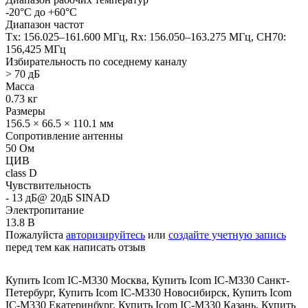
-20°C до +60°C
Диапазон частот
Tx: 156.025–161.600 МГц, Rx: 156.050–163.275 МГц, CH70:
156,425 МГц
Избирательность по соседнему каналу
> 70 дБ
Масса
0.73 кг
Размеры
156.5 × 66.5 × 110.1 мм
Сопротивление антенны
50 Ом
ЦИВ
class D
Чувствительность
- 13 дБ@ 20дБ SINAD
Электропитание
13.8 В
Пожалуйста
авторизируйтесь
или
создайте учетную запись
перед тем как написать отзыв
Купить Icom IC-M330 Москва
,
Купить Icom IC-M330 Санкт-
Петербург
,
Купить Icom IC-M330 Новосибирск
,
Купить Icom
IC-M330 Екатеринбург
,
Купить Icom IC-M330 Казань
,
Купить