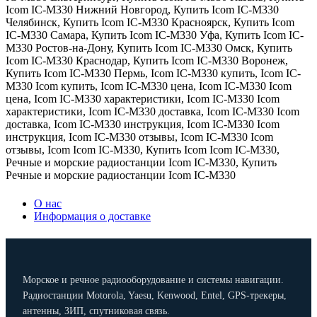
Icom IC-M330 Нижний Новгород
,
Купить Icom IC-M330
Челябинск
,
Купить Icom IC-M330 Красноярск
,
Купить Icom
IC-M330 Самара
,
Купить Icom IC-M330 Уфа
,
Купить Icom IC-
M330 Ростов-на-Дону
,
Купить Icom IC-M330 Омск
,
Купить
Icom IC-M330 Краснодар
,
Купить Icom IC-M330 Воронеж
,
Купить Icom IC-M330 Пермь
,
Icom IC-M330 купить
,
Icom IC-
M330 Icom купить
,
Icom IC-M330 цена
,
Icom IC-M330 Icom
цена
,
Icom IC-M330 характеристики
,
Icom IC-M330 Icom
характеристики
,
Icom IC-M330 доставка
,
Icom IC-M330 Icom
доставка
,
Icom IC-M330 инструкция
,
Icom IC-M330 Icom
инструкция
,
Icom IC-M330 отзывы
,
Icom IC-M330 Icom
отзывы
,
Icom Icom IC-M330
,
Купить Icom Icom IC-M330
,
Речные и морские радиостанции Icom IC-M330
,
Купить
Речные и морские радиостанции Icom IC-M330
О нас
Информация о доставке
Морское и речное радиооборудование и системы навигации.
Радиостанции Motorola, Yaesu, Kenwood, Entel, GPS-трекеры,
антенны, ЗИП, спутниковая связь.