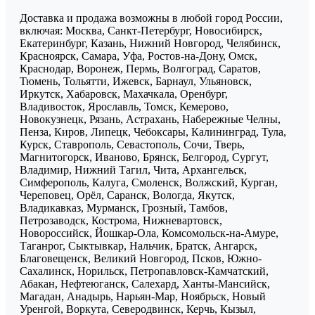
Доставка и продажа возможны в любой город России,
включая: Москва, Санкт-Петербург, Новосибирск,
Екатеринбург, Казань, Нижний Новгород, Челябинск,
Красноярск, Самара, Уфа, Ростов-на-Дону, Омск,
Краснодар, Воронеж, Пермь, Волгоград, Саратов,
Тюмень, Тольятти, Ижевск, Барнаул, Ульяновск,
Иркутск, Хабаровск, Махачкала, Оренбург,
Владивосток, Ярославль, Томск, Кемерово,
Новокузнецк, Рязань, Астрахань, Набережные Челны,
Пенза, Киров, Липецк, Чебоксары, Калининград, Тула,
Курск, Ставрополь, Севастополь, Сочи, Тверь,
Магнитогорск, Иваново, Брянск, Белгород, Сургут,
Владимир, Нижний Тагил, Чита, Архангельск,
Симферополь, Калуга, Смоленск, Волжский, Курган,
Череповец, Орёл, Саранск, Вологда, Якутск,
Владикавказ, Мурманск, Грозный, Тамбов,
Петрозаводск, Кострома, Нижневартовск,
Новороссийск, Йошкар-Ола, Комсомольск-на-Амуре,
Таганрог, Сыктывкар, Нальчик, Братск, Ангарск,
Благовещенск, Великий Новгород, Псков, Южно-
Сахалинск, Норильск, Петропавловск-Камчатский,
Абакан, Нефтеюганск, Салехард, Ханты-Мансийск,
Магадан, Анадырь, Нарьян-Мар, Ноябрьск, Новый
Уренгой, Воркута, Северодвинск, Керчь, Кызыл,