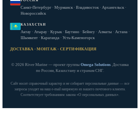
РОССИЯ
Санкт-Петербург · Мурманск · Владивосток · Архангельск ·
Новороссийск
КАЗАХСТАН
Актау · Атырау · Курык · Баутино · Бейнеу · Алматы · Астана ·
Шымкент · Караганда · Усть-Каменогорск
ДОСТАВКА · МОНТАЖ · СЕРТИФИКАЦИЯ
© 2026 River Marine — проект группы
Omega Solutions
. Доставка
по России, Казахстану и странам СНГ.
Сайт носит справочный характер и не собирает персональные данные — все
запросы уходят на наш e‑mail напрямую из вашего почтового клиента.
Соответствует требованиям закона «О персональных данных».