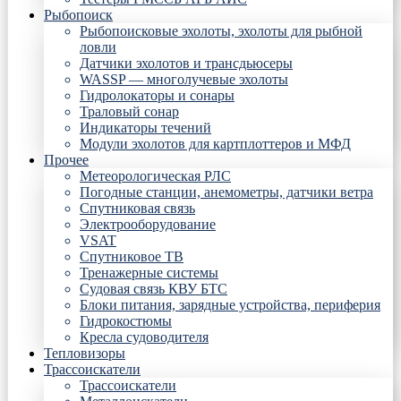
Рыбопоиск
Рыбопоисковые эхолоты, эхолоты для рыбной
ловли
Датчики эхолотов и трансдьюсеры
WASSP — многолучевые эхолоты
Гидролокаторы и сонары
Траловый сонар
Индикаторы течений
Модули эхолотов для картплоттеров и МФД
Прочее
Метеорологическая РЛС
Погодные станции, анемометры, датчики ветра
Спутниковая связь
Электрооборудование
VSAT
Спутниковое ТВ
Тренажерные системы
Судовая связь КВУ БТС
Блоки питания, зарядные устройства, периферия
Гидрокостюмы
Кресла судоводителя
Тепловизоры
Трассоискатели
Трассоискатели