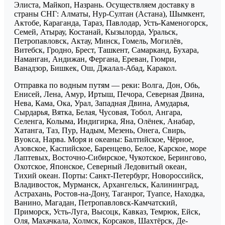
Элиста, Майкоп, Назрань. Осуществляем доставку в
страны СНГ: Алматы, Нур-Султан (Астана), Шымкент,
Актобе, Караганда, Тараз, Павлодар, Усть-Каменогорск,
Семей, Атырау, Костанай, Кызылорда, Уральск,
Петропавловск, Актау, Минск, Гомель, Могилёв,
Витебск, Гродно, Брест, Ташкент, Самарканд, Бухара,
Наманган, Андижан, Фергана, Ереван, Гюмри,
Ванадзор, Бишкек, Ош, Джалал-Абад, Каракол.
Отправка по водным путям — реки: Волга, Дон, Обь,
Енисей, Лена, Амур, Иртыш, Печора, Северная Двина,
Нева, Кама, Ока, Урал, Западная Двина, Амударья,
Сырдарья, Вятка, Белая, Чусовая, Тобол, Ангара,
Селенга, Колыма, Индигирка, Яна, Олёнек, Анабар,
Хатанга, Таз, Пур, Надым, Мезень, Онега, Свирь,
Вуокса, Нарва. Моря и океаны: Балтийское, Чёрное,
Азовское, Каспийское, Баренцево, Белое, Карское, море
Лаптевых, Восточно-Сибирское, Чукотское, Берингово,
Охотское, Японское, Северный Ледовитый океан,
Тихий океан. Порты: Санкт-Петербург, Новороссийск,
Владивосток, Мурманск, Архангельск, Калининград,
Астрахань, Ростов-на-Дону, Таганрог, Туапсе, Находка,
Ванино, Магадан, Петропавловск-Камчатский,
Приморск, Усть-Луга, Высоцк, Кавказ, Темрюк, Ейск,
Оля, Махачкала, Холмск, Корсаков, Шахтёрск, Де-