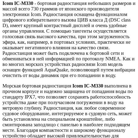
Icom IC-M330
- бортовая радиостанция небольших размеров и
массой всего 730 граммов от японского производителя
электроники Icom. Радиостанция оснащена функционалом
цифрового избирательного вызова ЦИВ класса Д (DSC class
D), имеет крупный контрастный дисплей и очень удобные
органы управления. С помощью тангенты осуществляется
голосовая связь высокого качества, при этом загруженность
эфира, как, например, в портовых условиях, практически не
оказывает негативного влияния на качество связи.
Радиостанция может быть подключена к бортовой сети и
обмениваться в ней информацией по протоколу NMEA. Как и
во многих морских устройствах радиосвязи Icom модель
оснащен функцией AquaQuake, позволяющей путем вибрации
очистить от воды динамик при его попадании в воду.
Морская бортовая радиостанция
Icom IC-M330
выполнена в
прочном корпусе и надежно защищена от попадания воды по
стандарту IPX7, что позволяет сохранять работоспособность
устройства даже при получасовом погружении в воду на
метровую глубину. Радиостанция, как любое современное
судовое оборудование, интегрируемое в судовую сеть, может
быть установлена на специальном кронштейне, либо
смонтирована заподлицо с панелью в наиболее подходящем
месте. Благодаря компактности и широкому функционалу
устройство обладает высокой привлекательностью для