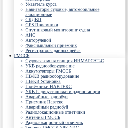
Указатель курса
Навигаторы судовые, автомобильные,
авиационные
СКДВП
GPS Приемники
Спутниковый мониторинг судна
АИС
Авторулевой
Факсимильный приемник
Регистраторы данных рейса
ГМССБ
Судовая земная станция ИНМАРСАТ-С
УКВ радиооборудование
Аккумуляторы ГМССБ
ПВ/КВ радиооборудование
ПВ/КВ Установка
Приёмники НАВТЕКС
УКВ Радиоустановки и радиостанции
Аварийные радиобуи
Приемник Навтекс
Аварийный радиобуй
Радиолокационные ответчики
Антенны ГМССБ
Радиолокационный ответчик
Тестеры ГМССБ АРБ АИС