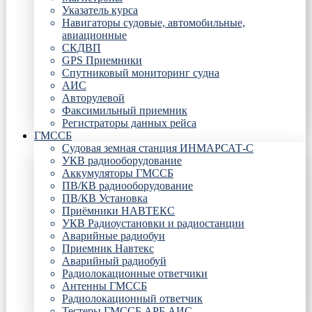
Указатель курса
Навигаторы судовые, автомобильные,
авиационные
СКДВП
GPS Приемники
Спутниковый мониторинг судна
АИС
Авторулевой
Факсимильный приемник
Регистраторы данных рейса
ГМССБ
Судовая земная станция ИНМАРСАТ-С
УКВ радиооборудование
Аккумуляторы ГМССБ
ПВ/КВ радиооборудование
ПВ/КВ Установка
Приёмники НАВТЕКС
УКВ Радиоустановки и радиостанции
Аварийные радиобуи
Приемник Навтекс
Аварийный радиобуй
Радиолокационные ответчики
Антенны ГМССБ
Радиолокационный ответчик
Тестеры ГМССБ АРБ АИС