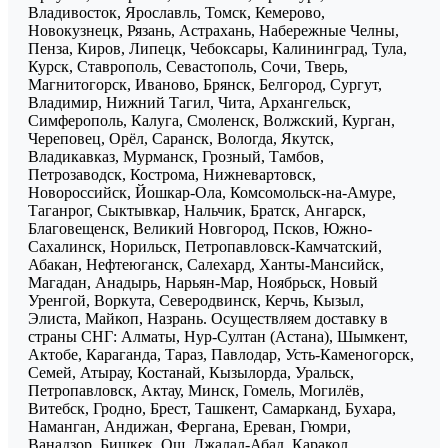
Владивосток, Ярославль, Томск, Кемерово,
Новокузнецк, Рязань, Астрахань, Набережные Челны,
Пенза, Киров, Липецк, Чебоксары, Калининград, Тула,
Курск, Ставрополь, Севастополь, Сочи, Тверь,
Магнитогорск, Иваново, Брянск, Белгород, Сургут,
Владимир, Нижний Тагил, Чита, Архангельск,
Симферополь, Калуга, Смоленск, Волжский, Курган,
Череповец, Орёл, Саранск, Вологда, Якутск,
Владикавказ, Мурманск, Грозный, Тамбов,
Петрозаводск, Кострома, Нижневартовск,
Новороссийск, Йошкар-Ола, Комсомольск-на-Амуре,
Таганрог, Сыктывкар, Нальчик, Братск, Ангарск,
Благовещенск, Великий Новгород, Псков, Южно-
Сахалинск, Норильск, Петропавловск-Камчатский,
Абакан, Нефтеюганск, Салехард, Ханты-Мансийск,
Магадан, Анадырь, Нарьян-Мар, Ноябрьск, Новый
Уренгой, Воркута, Северодвинск, Керчь, Кызыл,
Элиста, Майкоп, Назрань. Осуществляем доставку в
страны СНГ: Алматы, Нур-Султан (Астана), Шымкент,
Актобе, Караганда, Тараз, Павлодар, Усть-Каменогорск,
Семей, Атырау, Костанай, Кызылорда, Уральск,
Петропавловск, Актау, Минск, Гомель, Могилёв,
Витебск, Гродно, Брест, Ташкент, Самарканд, Бухара,
Наманган, Андижан, Фергана, Ереван, Гюмри,
Ванадзор, Бишкек, Ош, Джалал-Абад, Каракол.