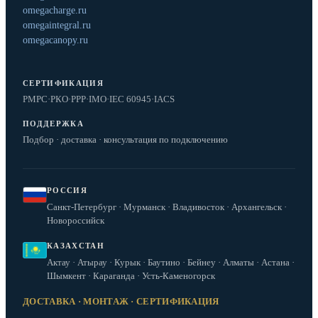
omegacharge.ru
omegaintegral.ru
omegacanopy.ru
СЕРТИФИКАЦИЯ
РМРС
·
РКО
·
РРР
·
IMO
·
IEC 60945
·
IACS
ПОДДЕРЖКА
Подбор · доставка · консультация по подключению
РОССИЯ
Санкт-Петербург · Мурманск · Владивосток · Архангельск ·
Новороссийск
КАЗАХСТАН
Актау · Атырау · Курык · Баутино · Бейнеу · Алматы · Астана ·
Шымкент · Караганда · Усть-Каменогорск
ДОСТАВКА · МОНТАЖ · СЕРТИФИКАЦИЯ