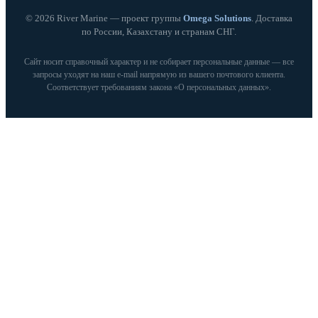
© 2026 River Marine — проект группы
Omega Solutions
. Доставка
по России, Казахстану и странам СНГ.
Сайт носит справочный характер и не собирает персональные данные — все
запросы уходят на наш e‑mail напрямую из вашего почтового клиента.
Соответствует требованиям закона «О персональных данных».