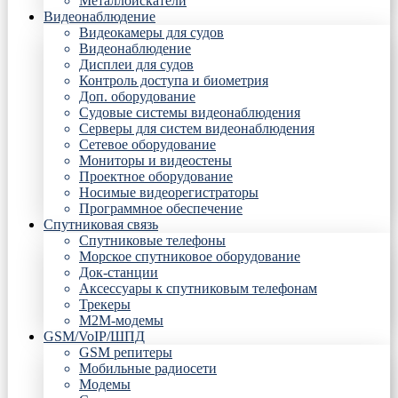
Металлоискатели
Видеонаблюдение
Видеокамеры для судов
Видеонаблюдение
Дисплеи для судов
Контроль доступа и биометрия
Доп. оборудование
Судовые системы видеонаблюдения
Серверы для систем видеонаблюдения
Сетевое оборудование
Мониторы и видеостены
Проектное оборудование
Носимые видеорегистраторы
Программное обеспечение
Спутниковая связь
Спутниковые телефоны
Морское спутниковое оборудование
Док-станции
Аксессуары к спутниковым телефонам
Трекеры
М2М-модемы
GSM/VoIP/ШПД
GSM репитеры
Мобильные радиосети
Модемы