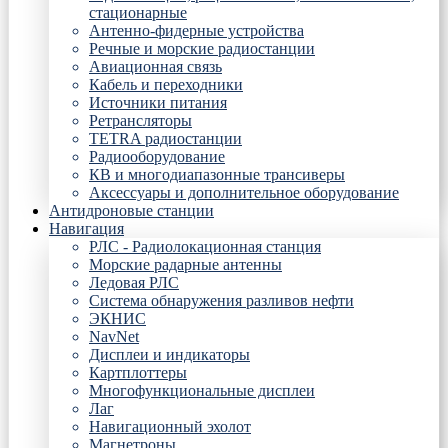
стационарные
Антенно-фидерные устройства
Речные и морские радиостанции
Авиационная связь
Кабель и переходники
Источники питания
Ретрансляторы
TETRA радиостанции
Радиооборудование
КВ и многодиапазонные трансиверы
Аксессуары и дополнительное оборудование
Антидроновые станции
Навигация
РЛС - Радиолокационная станция
Морские радарные антенны
Ледовая РЛС
Система обнаружения разливов нефти
ЭКНИС
NavNet
Дисплеи и индикаторы
Картплоттеры
Многофункциональные дисплеи
Лаг
Навигационный эхолот
Магнетроны