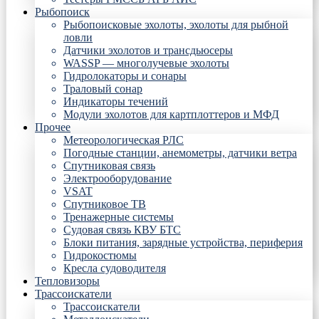
Рыбопоиск
Рыбопоисковые эхолоты, эхолоты для рыбной
ловли
Датчики эхолотов и трансдьюсеры
WASSP — многолучевые эхолоты
Гидролокаторы и сонары
Траловый сонар
Индикаторы течений
Модули эхолотов для картплоттеров и МФД
Прочее
Метеорологическая РЛС
Погодные станции, анемометры, датчики ветра
Спутниковая связь
Электрооборудование
VSAT
Спутниковое ТВ
Тренажерные системы
Судовая связь КВУ БТС
Блоки питания, зарядные устройства, периферия
Гидрокостюмы
Кресла судоводителя
Тепловизоры
Трассоискатели
Трассоискатели