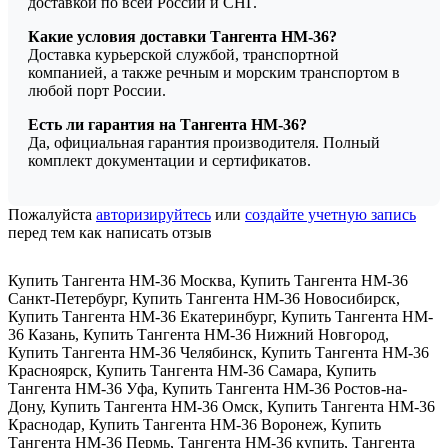
доставкой по всей России и СНГ.
Какие условия доставки Тангента HM-36?
Доставка курьерской службой, транспортной
компанией, а также речным и морским транспортом в
любой порт России.
Есть ли гарантия на Тангента HM-36?
Да, официальная гарантия производителя. Полный
комплект документации и сертификатов.
Пожалуйста
авторизируйтесь
или
создайте учетную запись
перед тем как написать отзыв
Купить Тангента HM-36 Москва
,
Купить Тангента HM-36
Санкт-Петербург
,
Купить Тангента HM-36 Новосибирск
,
Купить Тангента HM-36 Екатеринбург
,
Купить Тангента HM-
36 Казань
,
Купить Тангента HM-36 Нижний Новгород
,
Купить Тангента HM-36 Челябинск
,
Купить Тангента HM-36
Красноярск
,
Купить Тангента HM-36 Самара
,
Купить
Тангента HM-36 Уфа
,
Купить Тангента HM-36 Ростов-на-
Дону
,
Купить Тангента HM-36 Омск
,
Купить Тангента HM-36
Краснодар
,
Купить Тангента HM-36 Воронеж
,
Купить
Тангента HM-36 Пермь
,
Тангента HM-36 купить
,
Тангента