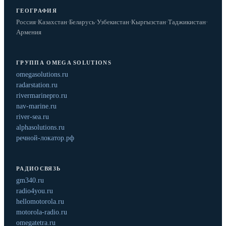
ГЕОГРАФИЯ
Россия
·
Казахстан
·
Беларусь
·
Узбекистан
·
Кыргызстан
·
Таджикистан
·
Армения
ГРУППА OMEGA SOLUTIONS
omegasolutions.ru
radarstation.ru
rivermarinepro.ru
nav-marine.ru
river-sea.ru
alphasolutions.ru
речной-локатор.рф
РАДИОСВЯЗЬ
gm340.ru
radio4you.ru
hellomotorola.ru
motorola-radio.ru
omegatetra.ru