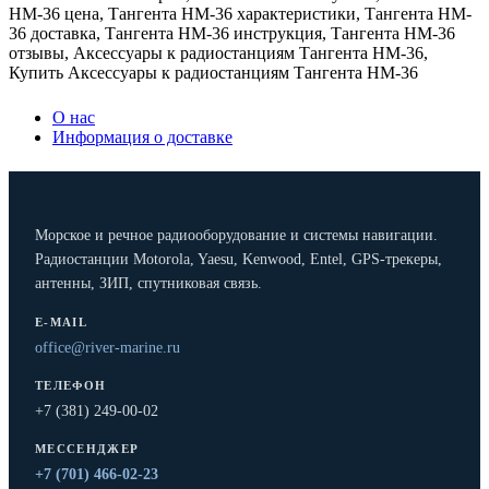
HM-36 цена
,
Тангента HM-36 характеристики
,
Тангента HM-
36 доставка
,
Тангента HM-36 инструкция
,
Тангента HM-36
отзывы
,
Аксессуары к радиостанциям Тангента HM-36
,
Купить Аксессуары к радиостанциям Тангента HM-36
О нас
Информация о доставке
Морское и речное радиооборудование и системы навигации.
Радиостанции Motorola, Yaesu, Kenwood, Entel, GPS-трекеры,
антенны, ЗИП, спутниковая связь.
E-MAIL
office@river-marine.ru
ТЕЛЕФОН
+7 (381) 249-00-02
МЕССЕНДЖЕР
+7 (701) 466-02-23