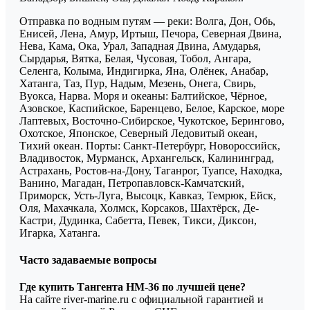
Отправка по водным путям — реки: Волга, Дон, Обь,
Енисей, Лена, Амур, Иртыш, Печора, Северная Двина,
Нева, Кама, Ока, Урал, Западная Двина, Амударья,
Сырдарья, Вятка, Белая, Чусовая, Тобол, Ангара,
Селенга, Колыма, Индигирка, Яна, Олёнек, Анабар,
Хатанга, Таз, Пур, Надым, Мезень, Онега, Свирь,
Вуокса, Нарва. Моря и океаны: Балтийское, Чёрное,
Азовское, Каспийское, Баренцево, Белое, Карское, море
Лаптевых, Восточно-Сибирское, Чукотское, Берингово,
Охотское, Японское, Северный Ледовитый океан,
Тихий океан. Порты: Санкт-Петербург, Новороссийск,
Владивосток, Мурманск, Архангельск, Калининград,
Астрахань, Ростов-на-Дону, Таганрог, Туапсе, Находка,
Ванино, Магадан, Петропавловск-Камчатский,
Приморск, Усть-Луга, Высоцк, Кавказ, Темрюк, Ейск,
Оля, Махачкала, Холмск, Корсаков, Шахтёрск, Де-
Кастри, Дудинка, Сабетта, Певек, Тикси, Диксон,
Игарка, Хатанга.
Часто задаваемые вопросы
Где купить Тангента HM-36 по лучшей цене?
На сайте river-marine.ru с официальной гарантией и