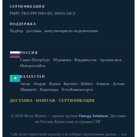
СЕРТИФИКАЦИЯ
РМРС
·
РКО
·
РРР
·
IMO
·
IEC 60945
·
IACS
ПОДДЕРЖКА
Подбор · доставка · консультация по подключению
РОССИЯ
Санкт-Петербург · Мурманск · Владивосток · Архангельск ·
Новороссийск
КАЗАХСТАН
Актау · Атырау · Курык · Баутино · Бейнеу · Алматы · Астана ·
Шымкент · Караганда · Усть-Каменогорск
ДОСТАВКА · МОНТАЖ · СЕРТИФИКАЦИЯ
© 2026 River Marine — проект группы
Omega Solutions
. Доставка
по России, Казахстану и странам СНГ.
Сайт носит справочный характер и не собирает персональные данные — все