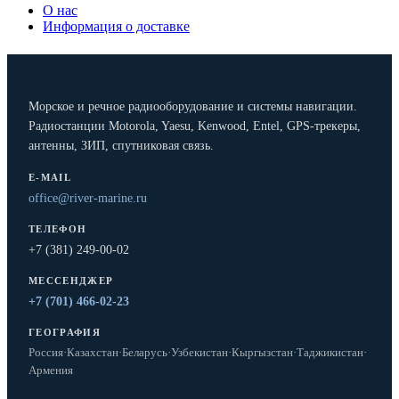
О нас
Информация о доставке
Морское и речное радиооборудование и системы навигации.
Радиостанции Motorola, Yaesu, Kenwood, Entel, GPS-трекеры,
антенны, ЗИП, спутниковая связь.
E-MAIL
office@river-marine.ru
ТЕЛЕФОН
+7 (381) 249-00-02
МЕССЕНДЖЕР
+7 (701) 466-02-23
ГЕОГРАФИЯ
Россия
·
Казахстан
·
Беларусь
·
Узбекистан
·
Кыргызстан
·
Таджикистан
·
Армения