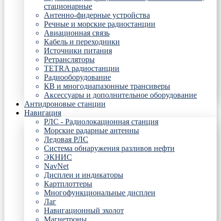
стационарные
Антенно-фидерные устройства
Речные и морские радиостанции
Авиационная связь
Кабель и переходники
Источники питания
Ретрансляторы
TETRA радиостанции
Радиооборудование
КВ и многодиапазонные трансиверы
Аксессуары и дополнительное оборудование
Антидроновые станции
Навигация
РЛС - Радиолокационная станция
Морские радарные антенны
Ледовая РЛС
Система обнаружения разливов нефти
ЭКНИС
NavNet
Дисплеи и индикаторы
Картплоттеры
Многофункциональные дисплеи
Лаг
Навигационный эхолот
Магнетроны