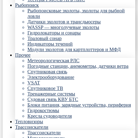
Рыбопоиск
Рыбопоисковые эхолоты, эхолоты для рыбной
ловли
Датчики эхолотов и трансдьюсеры
WASSP — многолучевые эхолоты
Гидролокаторы и сонары
Траловый сонар
Индикаторы течений
Модули эхолотов для картплоттеров и МФД
Прочее
Метеорологическая РЛС
Погодные станции, анемометры, датчики ветра
Спутниковая связь
Электрооборудование
VSAT
Спутниковое ТВ
Тренажерные системы
Судовая связь КВУ БТС
Блоки питания, зарядные устройства, периферия
Гидрокостюмы
Кресла судоводителя
Тепловизоры
Трассоискатели
Трассоискатели