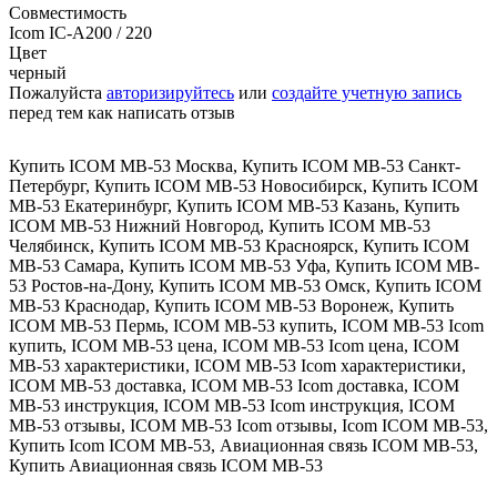
Совместимость
Icom IC-A200 / 220
Цвет
черный
Пожалуйста
авторизируйтесь
или
создайте учетную запись
перед тем как написать отзыв
Купить ICOM MB-53 Москва
,
Купить ICOM MB-53 Санкт-
Петербург
,
Купить ICOM MB-53 Новосибирск
,
Купить ICOM
MB-53 Екатеринбург
,
Купить ICOM MB-53 Казань
,
Купить
ICOM MB-53 Нижний Новгород
,
Купить ICOM MB-53
Челябинск
,
Купить ICOM MB-53 Красноярск
,
Купить ICOM
MB-53 Самара
,
Купить ICOM MB-53 Уфа
,
Купить ICOM MB-
53 Ростов-на-Дону
,
Купить ICOM MB-53 Омск
,
Купить ICOM
MB-53 Краснодар
,
Купить ICOM MB-53 Воронеж
,
Купить
ICOM MB-53 Пермь
,
ICOM MB-53 купить
,
ICOM MB-53 Icom
купить
,
ICOM MB-53 цена
,
ICOM MB-53 Icom цена
,
ICOM
MB-53 характеристики
,
ICOM MB-53 Icom характеристики
,
ICOM MB-53 доставка
,
ICOM MB-53 Icom доставка
,
ICOM
MB-53 инструкция
,
ICOM MB-53 Icom инструкция
,
ICOM
MB-53 отзывы
,
ICOM MB-53 Icom отзывы
,
Icom ICOM MB-53
,
Купить Icom ICOM MB-53
,
Авиационная связь ICOM MB-53
,
Купить Авиационная связь ICOM MB-53