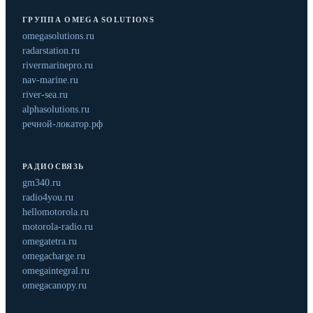
ГРУППА OMEGA SOLUTIONS
omegasolutions.ru
radarstation.ru
rivermarinepro.ru
nav-marine.ru
river-sea.ru
alphasolutions.ru
речной-локатор.рф
РАДИОСВЯЗЬ
gm340.ru
radio4you.ru
hellomotorola.ru
motorola-radio.ru
omegatetra.ru
omegacharge.ru
omegaintegral.ru
omegacanopy.ru