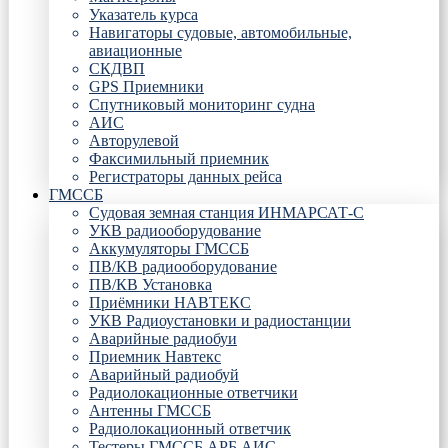
Указатель курса
Навигаторы судовые, автомобильные,
авиационные
СКДВП
GPS Приемники
Спутниковый мониторинг судна
АИС
Авторулевой
Факсимильный приемник
Регистраторы данных рейса
ГМССБ
Судовая земная станция ИНМАРСАТ-С
УКВ радиооборудование
Аккумуляторы ГМССБ
ПВ/КВ радиооборудование
ПВ/КВ Установка
Приёмники НАВТЕКС
УКВ Радиоустановки и радиостанции
Аварийные радиобуи
Приемник Навтекс
Аварийный радиобуй
Радиолокационные ответчики
Антенны ГМССБ
Радиолокационный ответчик
Тестеры ГМССБ АРБ АИС