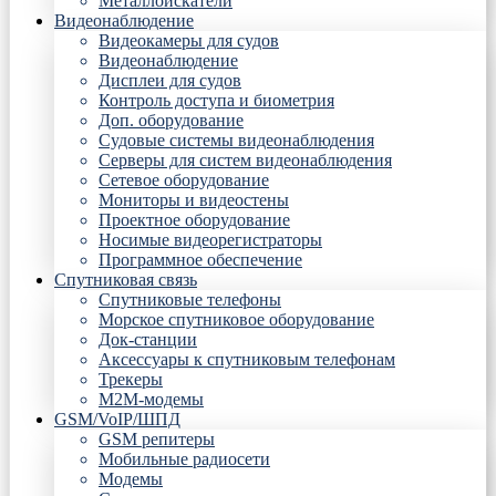
Металлоискатели
Видеонаблюдение
Видеокамеры для судов
Видеонаблюдение
Дисплеи для судов
Контроль доступа и биометрия
Доп. оборудование
Судовые системы видеонаблюдения
Серверы для систем видеонаблюдения
Сетевое оборудование
Мониторы и видеостены
Проектное оборудование
Носимые видеорегистраторы
Программное обеспечение
Спутниковая связь
Спутниковые телефоны
Морское спутниковое оборудование
Док-станции
Аксессуары к спутниковым телефонам
Трекеры
М2М-модемы
GSM/VoIP/ШПД
GSM репитеры
Мобильные радиосети
Модемы