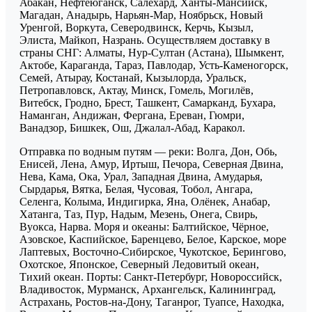
Абакан, Нефтеюганск, Салехард, Ханты-Мансийск,
Магадан, Анадырь, Нарьян-Мар, Ноябрьск, Новый
Уренгой, Воркута, Северодвинск, Керчь, Кызыл,
Элиста, Майкоп, Назрань. Осуществляем доставку в
страны СНГ: Алматы, Нур-Султан (Астана), Шымкент,
Актобе, Караганда, Тараз, Павлодар, Усть-Каменогорск,
Семей, Атырау, Костанай, Кызылорда, Уральск,
Петропавловск, Актау, Минск, Гомель, Могилёв,
Витебск, Гродно, Брест, Ташкент, Самарканд, Бухара,
Наманган, Андижан, Фергана, Ереван, Гюмри,
Ванадзор, Бишкек, Ош, Джалал-Абад, Каракол.
Отправка по водным путям — реки: Волга, Дон, Обь,
Енисей, Лена, Амур, Иртыш, Печора, Северная Двина,
Нева, Кама, Ока, Урал, Западная Двина, Амударья,
Сырдарья, Вятка, Белая, Чусовая, Тобол, Ангара,
Селенга, Колыма, Индигирка, Яна, Олёнек, Анабар,
Хатанга, Таз, Пур, Надым, Мезень, Онега, Свирь,
Вуокса, Нарва. Моря и океаны: Балтийское, Чёрное,
Азовское, Каспийское, Баренцево, Белое, Карское, море
Лаптевых, Восточно-Сибирское, Чукотское, Берингово,
Охотское, Японское, Северный Ледовитый океан,
Тихий океан. Порты: Санкт-Петербург, Новороссийск,
Владивосток, Мурманск, Архангельск, Калининград,
Астрахань, Ростов-на-Дону, Таганрог, Туапсе, Находка,