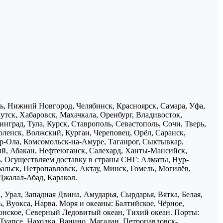
нь, Нижний Новгород, Челябинск, Красноярск, Самара, Уфа,
утск, Хабаровск, Махачкала, Оренбург, Владивосток,
нград, Тула, Курск, Ставрополь, Севастополь, Сочи, Тверь,
ленск, Волжский, Курган, Череповец, Орёл, Саранск,
р-Ола, Комсомольск-на-Амуре, Таганрог, Сыктывкар,
ий, Абакан, Нефтеюганск, Салехард, Ханты-Мансийск,
ь. Осуществляем доставку в страны СНГ: Алматы, Нур-
ральск, Петропавловск, Актау, Минск, Гомель, Могилёв,
Джалал-Абад, Каракол.
 Урал, Западная Двина, Амударья, Сырдарья, Вятка, Белая,
, Вуокса, Нарва. Моря и океаны: Балтийское, Чёрное,
понское, Северный Ледовитый океан, Тихий океан. Порты:
 Туапсе, Находка, Ванино, Магадан, Петропавловск-