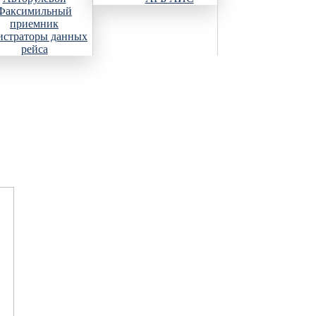
Факсимильный
приемник
истраторы данных
рейса