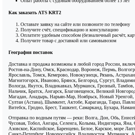
Опыт работы с судовым оборудованием более 15 лет
Как заказать ATS KRT2
Оставьте заявку на сайте или позвоните по телефону
Получите счёт, спецификацию и консультацию
Оплатите удобным способом (безналичный расчёт, кар
Получите товар с доставкой или самовывозом
География поставок
Доставка и продажа возможны в любой город России, включа
Ростов-на-Дону, Омск, Краснодар, Воронеж, Пермь, Волгогра
Ярославль, Томск, Кемерово, Новокузнецк, Рязань, Астрахан
Магнитогорск, Иваново, Брянск, Белгород, Сургут, Владими
Вологда, Якутск, Владикавказ, Мурманск, Грозный, Тамбов
Нальчик, Братск, Ангарск, Благовещенск, Великий Новгоро
Магадан, Анадырь, Нарьян-Мар, Ноябрьск, Новый Уренгой, 
Султан (Астана), Шымкент, Актобе, Караганда, Тараз, Павло
Витебск, Гродно, Брест, Ташкент, Самарканд, Бухара, Нама
Отправка по водным путям — реки: Волга, Дон, Обь, Енисей
Чусовая, Тобол, Ангара, Селенга, Колыма, Индигирка, Яна, 
Азовское, Каспийское, Баренцево, Белое, Карское, море Ла
Санкт-Петербург, Новороссийск, Владивосток, Мурманск, Ар