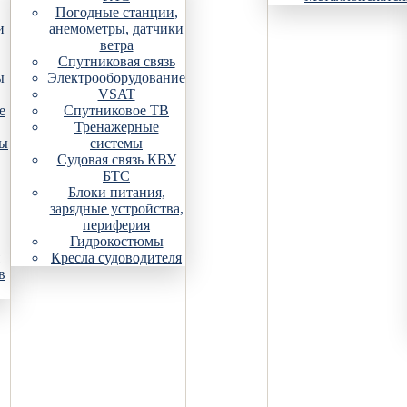
Погодные станции,
и
анемометры, датчики
ветра
Спутниковая связь
ы
Электрооборудование
VSAT
е
Спутниковое ТВ
Тренажерные
ры
системы
Судовая связь КВУ
БТС
Блоки питания,
зарядные устройства,
периферия
Гидрокостюмы
Кресла судоводителя
в