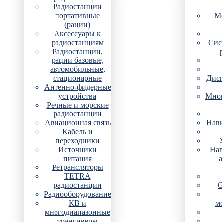
Радиостанции
портативные
Мо
(рации)
Аксессуары к
радиостанциям
Сис
Радиостанции,
рации базовые,
автомобильные,
стационарные
Дис
Антенно-фидерные
устройства
Мно
Речные и морские
радиостанции
Авиационная связь
Нави
Кабель и
переходники
Источники
Нав
питания
Ретрансляторы
TETRA
радиостанции
G
Радиооборудование
КВ и
м
многодиапазонные
трансиверы