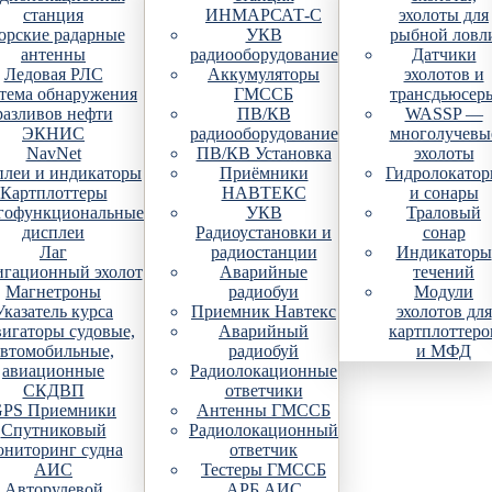
станция
ИНМАРСАТ-С
эхолоты для
рские радарные
УКВ
рыбной ловл
антенны
радиооборудование
Датчики
Ледовая РЛС
Аккумуляторы
эхолотов и
тема обнаружения
ГМССБ
трансдьюсер
разливов нефти
ПВ/КВ
WASSP —
ЭКНИС
радиооборудование
многолучевы
NavNet
ПВ/КВ Установка
эхолоты
плеи и индикаторы
Приёмники
Гидролокато
Картплоттеры
НАВТЕКС
и сонары
гофункциональные
УКВ
Траловый
дисплеи
Радиоустановки и
сонар
Лаг
радиостанции
Индикаторы
гационный эхолот
Аварийные
течений
Магнетроны
радиобуи
Модули
Указатель курса
Приемник Навтекс
эхолотов для
игаторы судовые,
Аварийный
картплоттеро
автомобильные,
радиобуй
и МФД
авиационные
Радиолокационные
СКДВП
ответчики
PS Приемники
Антенны ГМССБ
Спутниковый
Радиолокационный
ониторинг судна
ответчик
АИС
Тестеры ГМССБ
Авторулевой
АРБ АИС