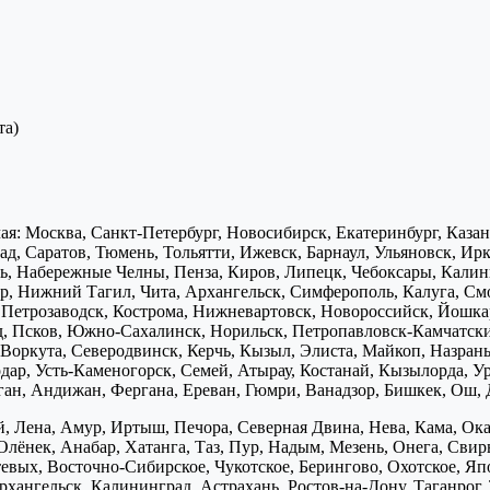
та)
я: Москва, Санкт-Петербург, Новосибирск, Екатеринбург, Каза
д, Саратов, Тюмень, Тольятти, Ижевск, Барнаул, Ульяновск, Ирк
ь, Набережные Челны, Пенза, Киров, Липецк, Чебоксары, Калини
р, Нижний Тагил, Чита, Архангельск, Симферополь, Калуга, Смо
, Петрозаводск, Кострома, Нижневартовск, Новороссийск, Йошка
д, Псков, Южно-Сахалинск, Норильск, Петропавловск-Камчатск
Воркута, Северодвинск, Керчь, Кызыл, Элиста, Майкоп, Назран
дар, Усть-Каменогорск, Семей, Атырау, Костанай, Кызылорда, У
нган, Андижан, Фергана, Ереван, Гюмри, Ванадзор, Бишкек, Ош, 
, Лена, Амур, Иртыш, Печора, Северная Двина, Нева, Кама, Ока,
Олёнек, Анабар, Хатанга, Таз, Пур, Надым, Мезень, Онега, Свирь
птевых, Восточно-Сибирское, Чукотское, Берингово, Охотское, Я
хангельск, Калининград, Астрахань, Ростов-на-Дону, Таганрог,