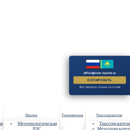
office@river-marine.ru
КОПИРОВАТЬ
Все запросы только на e-mail
Прочее
Тепловизоры
Трассоискатели
ые
Метеорологическая
Трассоискател
РЛС
Металлоискател