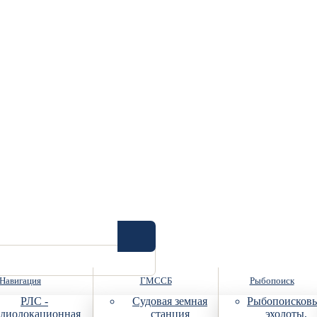
Навигация
ГМССБ
Рыбопоиск
РЛС -
Судовая земная
Рыбопоисков
диолокационная
станция
эхолоты,