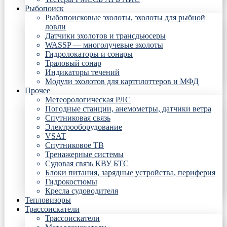
Рыбопоиск
Рыбопоисковые эхолоты, эхолоты для рыбной
ловли
Датчики эхолотов и трансдьюсеры
WASSP — многолучевые эхолоты
Гидролокаторы и сонары
Траловый сонар
Индикаторы течений
Модули эхолотов для картплоттеров и МФД
Прочее
Метеорологическая РЛС
Погодные станции, анемометры, датчики ветра
Спутниковая связь
Электрооборудование
VSAT
Спутниковое ТВ
Тренажерные системы
Судовая связь КВУ БТС
Блоки питания, зарядные устройства, периферия
Гидрокостюмы
Кресла судоводителя
Тепловизоры
Трассоискатели
Трассоискатели