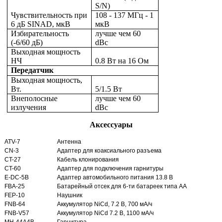
S/N)
Чувствительность при
108 - 137 МГц - 1
6 дБ SINAD, мкВ
мкВ
Избирательность
лучше чем 60
(-6/60 дБ)
dBc
Выходная мощность
НЧ
0.8 Вт на 16 Ом
Передатчик
Выходная мощность,
Вт.
5/1.5 Вт
Внеполосные
лучше чем 60
излучения
dBc
Аксессуары
ATV-7
Антенна
CN-3
Адаптер для коаксиального разъема
CT-27
Кабель клонирования
CT-60
Адаптер для подключения гарнитуры
E-DC-5B
Адаптер автомобильного питания 13.8 В
FBA-25
Батарейный отсек для 6-ти батареек типа АА
FEP-10
Наушник
FNB-64
Аккумулятор NiCd, 7.2 В, 700 мА/ч
FNB-V57
Аккумулятор NiCd 7.2 В, 1100 мА/ч
MH-44A4B
Гарнитура