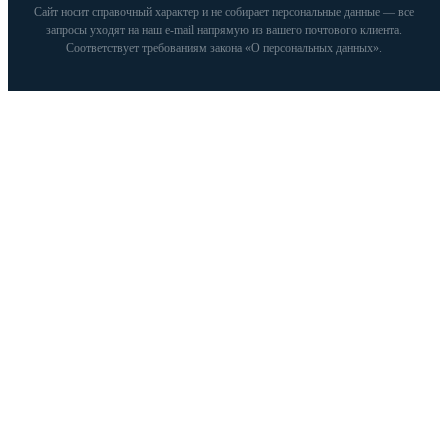
Сайт носит справочный характер и не собирает персональные данные — все
запросы уходят на наш e‑mail напрямую из вашего почтового клиента.
Соответствует требованиям закона «О персональных данных».