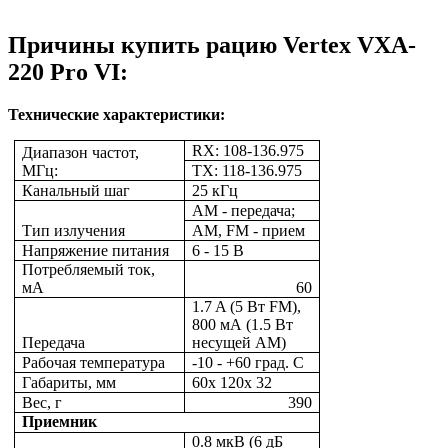
Причины купить рацию Vertex VXA-
220 Pro VI:
Технические характеристики:
RX: 108-136.975
Диапазон частот,
МГц:
TX: 118-136.975
Канальный шаг
25 кГц
AM - передача;
Тип излучения
АМ, FM - прием
Напряжение питания
6 - 15 В
Потребляемый ток,
мА
60
1.7 A (5 Вт FM),
800 мА (1.5 Вт
Передача
несущей АМ)
Рабочая температура
-10 - +60 град. С
Габариты, мм
60х 120х 32
Вес, г
390
Приемник
0.8 мкВ (6 дБ