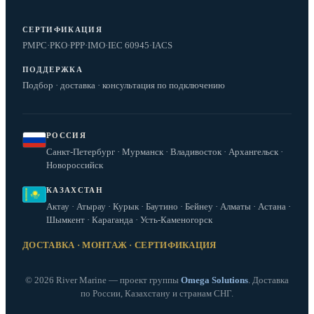
СЕРТИФИКАЦИЯ
РМРС
·
РКО
·
РРР
·
IMO
·
IEC 60945
·
IACS
ПОДДЕРЖКА
Подбор · доставка · консультация по подключению
РОССИЯ
Санкт-Петербург · Мурманск · Владивосток · Архангельск ·
Новороссийск
КАЗАХСТАН
Актау · Атырау · Курык · Баутино · Бейнеу · Алматы · Астана ·
Шымкент · Караганда · Усть-Каменогорск
ДОСТАВКА · МОНТАЖ · СЕРТИФИКАЦИЯ
© 2026 River Marine — проект группы
Omega Solutions
. Доставка
по России, Казахстану и странам СНГ.