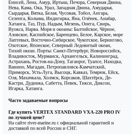
Енисей, Лена, Амур, Иртыш, Печора, Северная Двина,
Нева, Кама, Ока, Урал, Западная Двина, Амударья,
Сырдарья, Вятка, Белая, Чусовая, Тобол, Ангара,
Селенга, Колыма, Индигирка, Яна, Олёнек, Анабар,
Хатанга, Таз, Пур, Надым, Мезень, Онега, Свирь,
Вуокса, Нарва. Моря и океаны: Балтийское, Чёрное,
Азовское, Каспийское, Баренцево, Белое, Карское, море
Лаптевых, Восточно-Сибирское, Чукотское, Берингово,
Охотское, Японское, Северный Ледовитый океан,
Тихий океан. Порты: Санкт-Петербург, Новороссийск,
Владивосток, Мурманск, Архангельск, Калининград,
Астрахань, Ростов-на-Дону, Таганрог, Туапсе, Находка,
Ванино, Магадан, Петропавловск-Камчатский,
Приморск, Усть-Луга, Высоцк, Кавказ, Темрюк, Ейск,
Оля, Махачкала, Холмск, Корсаков, Шахтёрск, Де-
Кастри, Дудинка, Сабетта, Певек, Тикси, Диксон,
Игарка, Хатанга.
Часто задаваемые вопросы
Где купить VERTEX STANDARD VXA-220 PRO IV
по лучшей цене?
На сайте river-marine.ru с официальной гарантией и
доставкой по всей России и СНГ.