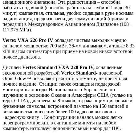
авиационного диапазона. Эта радиостанция – способна
работать под водой (способна работать на глубине 1 м до 30
минут) компактная, стильная, удобно сидящая в руке носимая
радиостанция, предназначена для коммуникаций (приема и
передачи) в Международном Авиационном Диапазоне (108 –
117.975 МГц).
Vertex VXA-220 Pro IV
обладает чистым выходным аудио
сигналом мощностью 700 мВт, 36-мм динамиком, а также 8.33
кГц шагом синтезатора при приеме на новой низкочастотной
полосе диапазона.
Дисплеи
Vertex Standard VXA-220 Pro IV,
оснащенные
эксклюзивной разработкой
Vertex Standard
- подсветкой
Omni-Glow™ позволяют работать в темноте, не притупляя
ночное видение. Станции также оснащены поддержкой
мониторинга погоды Национального Управления по
изучению и освоению Океана и Атмосферы США (только на
терр. США), дисплеем на 8 знаков, отражающим цифровые и
буквенные символы, встроенной памятью на 150 записей и
возможностью внесения более 100 адресов вызовов в
«адресную книгу». Конфигурации каналов можно легко
перепрограммировать в считанные минуты на любом
компьютере, используя дополнительный набор для ПК .