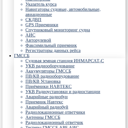
Указатель курса
Навигаторы судовые, автомобильные,
авиационные
СКДВП
GPS Приемники
Спутниковый мониторинг судна
АИС
Авторулевой
Факсимильный приемник
Регистраторы данных рейса
ГМССБ
Судовая земная станция ИНМАРСАТ-С
УКВ радиооборудование
Аккумуляторы ГМССБ
ПВ/КВ радиооборудование
ПВ/КВ Установка
Приёмники НАВТЕКС
УКВ Радиоустановки и радиостанции
Аварийные радиобуи
Приемник Навтекс
Аварийный радиобуй
Радиолокационные ответчики
Антенны ГМССБ
Радиолокационный ответчик
Тестеры ГМССБ АРБ АИС