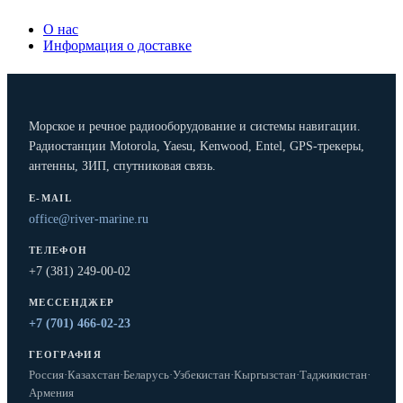
О нас
Информация о доставке
Морское и речное радиооборудование и системы навигации.
Радиостанции Motorola, Yaesu, Kenwood, Entel, GPS-трекеры,
антенны, ЗИП, спутниковая связь.
E-MAIL
office@river-marine.ru
ТЕЛЕФОН
+7 (381) 249-00-02
МЕССЕНДЖЕР
+7 (701) 466-02-23
ГЕОГРАФИЯ
Россия
·
Казахстан
·
Беларусь
·
Узбекистан
·
Кыргызстан
·
Таджикистан
·
Армения