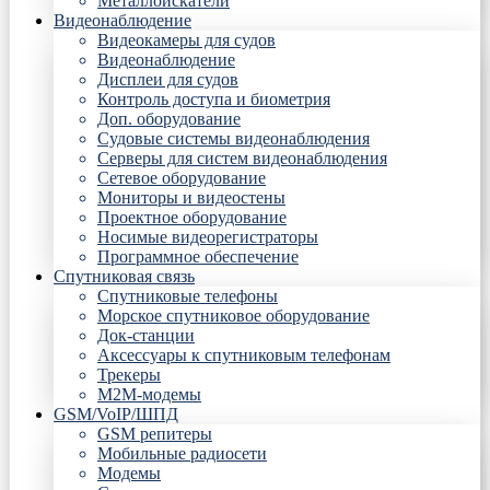
Металлоискатели
Видеонаблюдение
Видеокамеры для судов
Видеонаблюдение
Дисплеи для судов
Контроль доступа и биометрия
Доп. оборудование
Судовые системы видеонаблюдения
Серверы для систем видеонаблюдения
Сетевое оборудование
Мониторы и видеостены
Проектное оборудование
Носимые видеорегистраторы
Программное обеспечение
Спутниковая связь
Спутниковые телефоны
Морское спутниковое оборудование
Док-станции
Аксессуары к спутниковым телефонам
Трекеры
М2М-модемы
GSM/VoIP/ШПД
GSM репитеры
Мобильные радиосети
Модемы