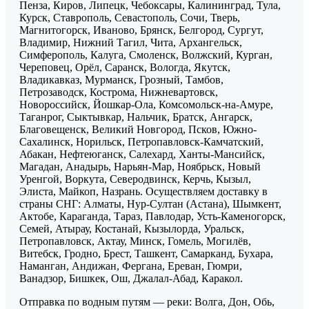
Пенза, Киров, Липецк, Чебоксары, Калининград, Тула,
Курск, Ставрополь, Севастополь, Сочи, Тверь,
Магнитогорск, Иваново, Брянск, Белгород, Сургут,
Владимир, Нижний Тагил, Чита, Архангельск,
Симферополь, Калуга, Смоленск, Волжский, Курган,
Череповец, Орёл, Саранск, Вологда, Якутск,
Владикавказ, Мурманск, Грозный, Тамбов,
Петрозаводск, Кострома, Нижневартовск,
Новороссийск, Йошкар-Ола, Комсомольск-на-Амуре,
Таганрог, Сыктывкар, Нальчик, Братск, Ангарск,
Благовещенск, Великий Новгород, Псков, Южно-
Сахалинск, Норильск, Петропавловск-Камчатский,
Абакан, Нефтеюганск, Салехард, Ханты-Мансийск,
Магадан, Анадырь, Нарьян-Мар, Ноябрьск, Новый
Уренгой, Воркута, Северодвинск, Керчь, Кызыл,
Элиста, Майкоп, Назрань. Осуществляем доставку в
страны СНГ: Алматы, Нур-Султан (Астана), Шымкент,
Актобе, Караганда, Тараз, Павлодар, Усть-Каменогорск,
Семей, Атырау, Костанай, Кызылорда, Уральск,
Петропавловск, Актау, Минск, Гомель, Могилёв,
Витебск, Гродно, Брест, Ташкент, Самарканд, Бухара,
Наманган, Андижан, Фергана, Ереван, Гюмри,
Ванадзор, Бишкек, Ош, Джалал-Абад, Каракол.
Отправка по водным путям — реки: Волга, Дон, Обь,