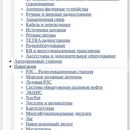
стационарные
Антенно-фидерные устройства
Речные и морские радиостанции
Авиационная связь
Кабель и переходники
Источники питания
Ретрансляторы
TETRA радиостанции
Радиооборудование
КВ и многодиапазонные трансиверы
Аксессуары и дополнительное оборудование
Антидроновые станции
Навигация
РЛС - Радиолокационная станция
Морские радарные антенны
Ледовая РЛС
Система обнаружения разливов нефти
ЭКНИС
NavNet
Дисплеи и индикаторы
Картплоттеры
Многофункциональные дисплеи
Лаг
Навигационный эхолот
Магнетроны