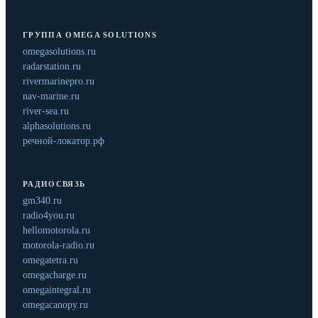
ГРУППА OMEGA SOLUTIONS
omegasolutions.ru
radarstation.ru
rivermarinepro.ru
nav-marine.ru
river-sea.ru
alphasolutions.ru
речной-локатор.рф
РАДИОСВЯЗЬ
gm340.ru
radio4you.ru
hellomotorola.ru
motorola-radio.ru
omegatetra.ru
omegacharge.ru
omegaintegral.ru
omegacanopy.ru