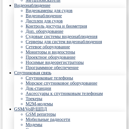
Металлоискатели
Видеонаблюдение
Видеокамеры для судов
Видеонаблюдение
Дисплеи для судов
Контроль доступа и биометрия
Доп. оборудование
Судовые системы видеонаблюдения
Серверы для систем видеонаблюдения
Сетевое оборудование
Мониторы и видеостены
Проектное оборудование
Носимые видеорегистраторы
Программное обеспечение
Спутниковая связь
Спутниковые телефоны
Морское спутниковое оборудование
Док-станции
Аксессуары к спутниковым телефонам
Трекеры
М2М-модемы
GSM/VoIP/ШПД
GSM репитеры
Мобильные радиосети
Модемы