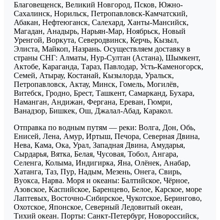
Благовещенск, Великий Новгород, Псков, Южно-
Сахалинск, Норильск, Петропавловск-Камчатский,
Абакан, Нефтеюганск, Салехард, Ханты-Мансийск,
Магадан, Анадырь, Нарьян-Мар, Ноябрьск, Новый
Уренгой, Воркута, Северодвинск, Керчь, Кызыл,
Элиста, Майкоп, Назрань. Осуществляем доставку в
страны СНГ: Алматы, Нур-Султан (Астана), Шымкент,
Актобе, Караганда, Тараз, Павлодар, Усть-Каменогорск,
Семей, Атырау, Костанай, Кызылорда, Уральск,
Петропавловск, Актау, Минск, Гомель, Могилёв,
Витебск, Гродно, Брест, Ташкент, Самарканд, Бухара,
Наманган, Андижан, Фергана, Ереван, Гюмри,
Ванадзор, Бишкек, Ош, Джалал-Абад, Каракол.
Отправка по водным путям — реки: Волга, Дон, Обь,
Енисей, Лена, Амур, Иртыш, Печора, Северная Двина,
Нева, Кама, Ока, Урал, Западная Двина, Амударья,
Сырдарья, Вятка, Белая, Чусовая, Тобол, Ангара,
Селенга, Колыма, Индигирка, Яна, Олёнек, Анабар,
Хатанга, Таз, Пур, Надым, Мезень, Онега, Свирь,
Вуокса, Нарва. Моря и океаны: Балтийское, Чёрное,
Азовское, Каспийское, Баренцево, Белое, Карское, море
Лаптевых, Восточно-Сибирское, Чукотское, Берингово,
Охотское, Японское, Северный Ледовитый океан,
Тихий океан. Порты: Санкт-Петербург, Новороссийск,