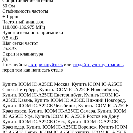
Сопротивление антенны
50 Ом
Стабильность частоты
± 1 ppm
Частотный диапазон
118.000-136.975 МГц
Чувствительность приемника
0.5 мкВ
Шаг сетки частот
25/8.33
Экран и клавиатура
Да
Пожалуйста
авторизируйтесь
или
создайте учетную запись
перед тем как написать отзыв
Купить ICOM IC-A25CE Москва
,
Купить ICOM IC-A25CE
Санкт-Петербург
,
Купить ICOM IC-A25CE Новосибирск
,
Купить ICOM IC-A25CE Екатеринбург
,
Купить ICOM IC-
A25CE Казань
,
Купить ICOM IC-A25CE Нижний Новгород
,
Купить ICOM IC-A25CE Челябинск
,
Купить ICOM IC-A25CE
Красноярск
,
Купить ICOM IC-A25CE Самара
,
Купить ICOM
IC-A25CE Уфа
,
Купить ICOM IC-A25CE Ростов-на-Дону
,
Купить ICOM IC-A25CE Омск
,
Купить ICOM IC-A25CE
Краснодар
,
Купить ICOM IC-A25CE Воронеж
,
Купить ICOM
IC-A25CE Пермь
,
ICOM IC-A25CE купить
,
ICOM IC-A25CE