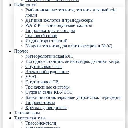
Рыбопоиск
Рыбопоисковые эхолоты, эхолоты для рыбной
ловли
Датчики эхолотов и трансдьюсеры
WASSP — многолучевые эхолоты
Гидролокаторы и сонары
Траловый сонар
Индикаторы течений
Модули эхолотов для картплоттеров и МФД
Прочее
Метеорологическая РЛС
Погодные станции, анемометры, датчики ветра
Спутниковая связь
Электрооборудование
VSAT
Спутниковое ТВ
Тренажерные системы
Судовая связь КВУ БТС
Блоки питания, зарядные устройства, периферия
Гидрокостюмы
Кресла судоводителя
Тепловизоры
Трассоискатели
Трассоискатели