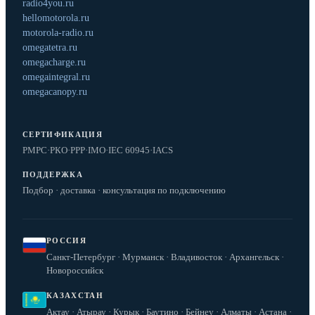
radio4you.ru
hellomotorola.ru
motorola-radio.ru
omegatetra.ru
omegacharge.ru
omegaintegral.ru
omegacanopy.ru
СЕРТИФИКАЦИЯ
РМРС
·
РКО
·
РРР
·
IMO
·
IEC 60945
·
IACS
ПОДДЕРЖКА
Подбор · доставка · консультация по подключению
РОССИЯ
Санкт-Петербург · Мурманск · Владивосток · Архангельск ·
Новороссийск
КАЗАХСТАН
Актау · Атырау · Курык · Баутино · Бейнеу · Алматы · Астана ·