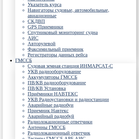
Указатель курса
Навигаторы судовые, автомобильные,
авиационные
СКДВП
GPS Приемники
Спутниковый мониторинг судна
АИС
Авторулевой
Факсимильный приемник
Регистраторы данных рейса
ГМССБ
Судовая земная станция ИНМАРСАТ-С
УКВ радиооборудование
Аккумуляторы ГМССБ
ПВ/КВ радиооборудование
ПВ/КВ Установка
Приёмники НАВТЕКС
УКВ Радиоустановки и радиостанции
Аварийные радиобуи
Приемник Навтекс
Аварийный радиобуй
Радиолокационные ответчики
Антенны ГМССБ
Радиолокационный ответчик
Тестеры ГМССБ АРБ АИС