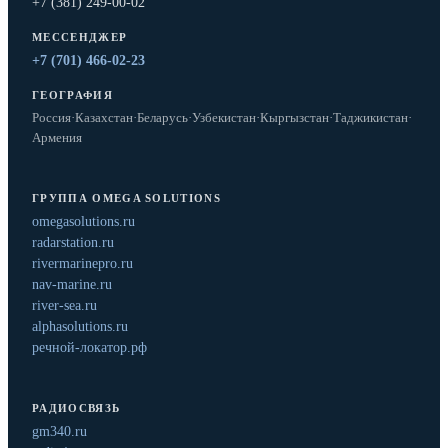
+7 (381) 249-00-02
МЕССЕНДЖЕР
+7 (701) 466-02-23
ГЕОГРАФИЯ
Россия
·
Казахстан
·
Беларусь
·
Узбекистан
·
Кыргызстан
·
Таджикистан
·
Армения
ГРУППА OMEGA SOLUTIONS
omegasolutions.ru
radarstation.ru
rivermarinepro.ru
nav-marine.ru
river-sea.ru
alphasolutions.ru
речной-локатор.рф
РАДИОСВЯЗЬ
gm340.ru