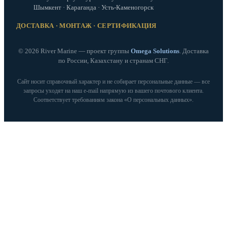
Шымкент · Караганда · Усть-Каменогорск
ДОСТАВКА · МОНТАЖ · СЕРТИФИКАЦИЯ
© 2026 River Marine — проект группы
Omega Solutions
. Доставка
по России, Казахстану и странам СНГ.
Сайт носит справочный характер и не собирает персональные данные — все
запросы уходят на наш e‑mail напрямую из вашего почтового клиента.
Соответствует требованиям закона «О персональных данных».