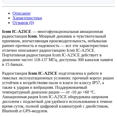
Описание
Характеристики
Отзывов (0)
Icom IC-A25CE
— многофункциональная авиационная
радиостанция
Icom
. Мощный динамик и чувствительный
приемник, впечатляющая производительность, небывалая
раннее прочность и надежность — все эти характеристики
отлично описывают радиостанцию Icom IC-A25CE.
Портативная радиостанция Icom IC-A25CE действует в
диапазоне частот 118-137 МГц, доступны 300 каналов памяти
в 15 банках.
Радиостанция
Icom IC-A25CE
подготовлена к работе в
тяжелых эксплуатационных условиях: прочный корпус рации
устойчив к воздействиям пыли и влаги по классу IP57, а
также к ударам и вибрациям. Поддерживаемый
температурный диапазон рации — от -10 до +60 °С.
Авиационная рация Icom IC-A25CE оборудована широким
дисплеем с подсветкой для удобного использования в темное
время суток, полной цифровой клавиатурой с джойстиком,
Bluetooth и GPS-модулем.