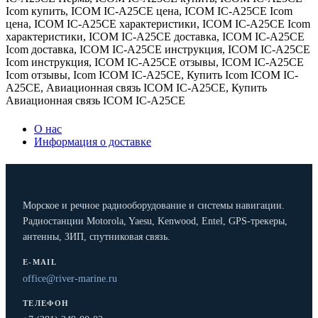
Icom купить
,
ICOM IC-A25CE цена
,
ICOM IC-A25CE Icom
цена
,
ICOM IC-A25CE характеристики
,
ICOM IC-A25CE Icom
характеристики
,
ICOM IC-A25CE доставка
,
ICOM IC-A25CE
Icom доставка
,
ICOM IC-A25CE инструкция
,
ICOM IC-A25CE
Icom инструкция
,
ICOM IC-A25CE отзывы
,
ICOM IC-A25CE
Icom отзывы
,
Icom ICOM IC-A25CE
,
Купить Icom ICOM IC-
A25CE
,
Авиационная связь ICOM IC-A25CE
,
Купить
Авиационная связь ICOM IC-A25CE
О нас
Информация о доставке
Морское и речное радиооборудование и системы навигации.
Радиостанции Motorola, Yaesu, Kenwood, Entel, GPS-трекеры,
антенны, ЗИП, спутниковая связь.
E-MAIL
office@river-marine.ru
ТЕЛЕФОН