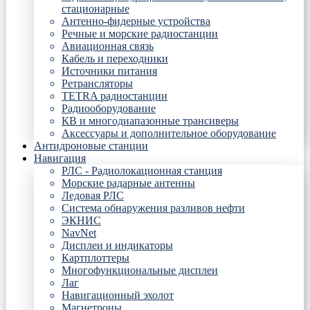
стационарные
Антенно-фидерные устройства
Речные и морские радиостанции
Авиационная связь
Кабель и переходники
Источники питания
Ретрансляторы
TETRA радиостанции
Радиооборудование
КВ и многодиапазонные трансиверы
Аксессуары и дополнительное оборудование
Антидроновые станции
Навигация
РЛС - Радиолокационная станция
Морские радарные антенны
Ледовая РЛС
Система обнаружения разливов нефти
ЭКНИС
NavNet
Дисплеи и индикаторы
Картплоттеры
Многофункциональные дисплеи
Лаг
Навигационный эхолот
Магнетроны