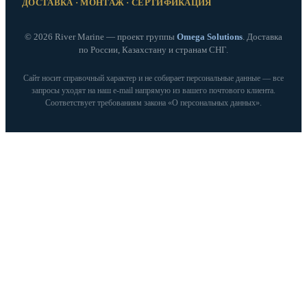
ДОСТАВКА · МОНТАЖ · СЕРТИФИКАЦИЯ
© 2026 River Marine — проект группы
Omega Solutions
. Доставка
по России, Казахстану и странам СНГ.
Сайт носит справочный характер и не собирает персональные данные — все
запросы уходят на наш e‑mail напрямую из вашего почтового клиента.
Соответствует требованиям закона «О персональных данных».