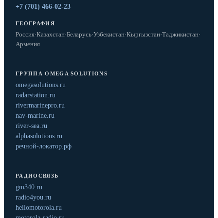
+7 (701) 466-02-23
ГЕОГРАФИЯ
Россия
·
Казахстан
·
Беларусь
·
Узбекистан
·
Кыргызстан
·
Таджикистан
·
Армения
ГРУППА OMEGA SOLUTIONS
omegasolutions.ru
radarstation.ru
rivermarinepro.ru
nav-marine.ru
river-sea.ru
alphasolutions.ru
речной-локатор.рф
РАДИОСВЯЗЬ
gm340.ru
radio4you.ru
hellomotorola.ru
motorola-radio.ru