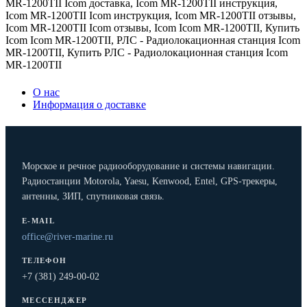
MR-1200TII Icom доставка
,
Icom MR-1200TII инструкция
,
Icom MR-1200TII Icom инструкция
,
Icom MR-1200TII отзывы
,
Icom MR-1200TII Icom отзывы
,
Icom Icom MR-1200TII
,
Купить
Icom Icom MR-1200TII
,
РЛС - Радиолокационная станция Icom
MR-1200TII
,
Купить РЛС - Радиолокационная станция Icom
MR-1200TII
О нас
Информация о доставке
Морское и речное радиооборудование и системы навигации.
Радиостанции Motorola, Yaesu, Kenwood, Entel, GPS-трекеры,
антенны, ЗИП, спутниковая связь.
E-MAIL
office@river-marine.ru
ТЕЛЕФОН
+7 (381) 249-00-02
МЕССЕНДЖЕР