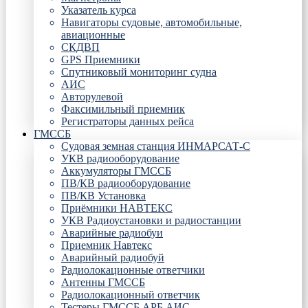
Указатель курса
Навигаторы судовые, автомобильные,
авиационные
СКДВП
GPS Приемники
Спутниковый мониторинг судна
АИС
Авторулевой
Факсимильный приемник
Регистраторы данных рейса
ГМССБ
Судовая земная станция ИНМАРСАТ-С
УКВ радиооборудование
Аккумуляторы ГМССБ
ПВ/КВ радиооборудование
ПВ/КВ Установка
Приёмники НАВТЕКС
УКВ Радиоустановки и радиостанции
Аварийные радиобуи
Приемник Навтекс
Аварийный радиобуй
Радиолокационные ответчики
Антенны ГМССБ
Радиолокационный ответчик
Тестеры ГМССБ АРБ АИС