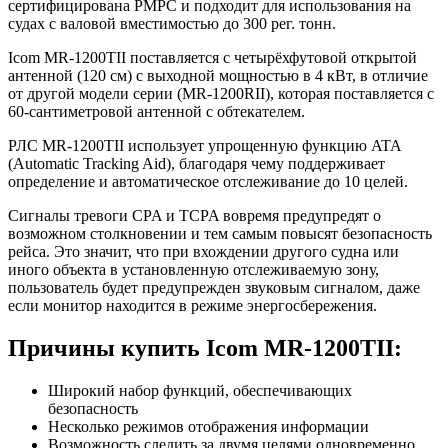
сертифицирована РМРС и подходит для использования на
судах с валовой вместимостью до 300 рег. тонн.
Icom MR-1200TII поставляется с четырёхфутовой открытой
антенной (120 см) с выходной мощностью в 4 кВт, в отличие
от другой модели серии (MR-1200RII), которая поставляется с
60-сантиметровой антенной с обтекателем.
РЛС MR-1200TII использует упрощенную функцию ATA
(Automatic Tracking Aid), благодаря чему поддерживает
определение и автоматическое отслеживание до 10 целей.
Сигналы тревоги CPA и TCPA вовремя предупредят о
возможном столкновении и тем самым повысят безопасность
рейса. Это значит, что при вхождении другого судна или
иного объекта в установленную отслеживаемую зону,
пользователь будет предупрежден звуковым сигналом, даже
если монитор находится в режиме энергосбережения.
Причины купить Icom MR-1200TII:
Широкий набор функций, обеспечивающих
безопасность
Несколько режимов отображения информации
Возможность следить за двумя целями одновременно