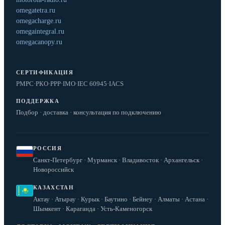
omegatetra.ru
omegacharge.ru
omegaintegral.ru
omegacanopy.ru
СЕРТИФИКАЦИЯ
РМРС
·
РКО
·
РРР
·
IMO
·
IEC 60945
·
IACS
ПОДДЕРЖКА
Подбор · доставка · консультация по подключению
РОССИЯ
Санкт-Петербург · Мурманск · Владивосток · Архангельск ·
Новороссийск
КАЗАХСТАН
Актау · Атырау · Курык · Баутино · Бейнеу · Алматы · Астана ·
Шымкент · Караганда · Усть-Каменогорск