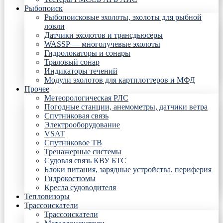
Рыбопоиск
Рыбопоисковые эхолоты, эхолоты для рыбной
ловли
Датчики эхолотов и трансдьюсеры
WASSP — многолучевые эхолоты
Гидролокаторы и сонары
Траловый сонар
Индикаторы течений
Модули эхолотов для картплоттеров и МФД
Прочее
Метеорологическая РЛС
Погодные станции, анемометры, датчики ветра
Спутниковая связь
Электрооборудование
VSAT
Спутниковое ТВ
Тренажерные системы
Судовая связь КВУ БТС
Блоки питания, зарядные устройства, периферия
Гидрокостюмы
Кресла судоводителя
Тепловизоры
Трассоискатели
Трассоискатели