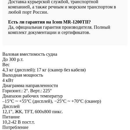
Доставка курьерской службой, транспортной
компанией, а также речным и морским транспортом в
любой порт России.
Есть ли гарантия на Icom MR-1200TII?
Да, официальная гарантия производителя. Полный
комплект документации и сертификатов.
Валовая вместимость судна
До 300 р.т.
Вес
4,3 кг (дисплей); 17 кг (сканер без кабеля)
Выходная мощность
4 кВт
Диаграмма направленности
Горизонт.: 2°. Верт.: 225°
Диапазон рабочих температур
–15°C ~ +55°C (дисплей), −25°C ~ +70°C (сканер)
Дисплей
12,1", ЖК, TFT, 600x800 пикс.
Питание
10,2-42 В пост.т.
Потребление