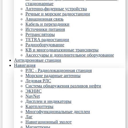
стационарные
Антенно-фидерные устройства
Речные и морские радиостанции
Авиационная связь
Кабель и переходники
Источники питания
Ретрансляторы
TETRA радиостанции
Радиооборудование
КВ и многодиапазонные трансиверы
Аксессуары и дополнительное оборудование
Антидроновые станции
Навигация
РЛС - Радиолокационная станция
Морские радарные антенны
Ледовая РЛС
Система обнаружения разливов нефти
ЭКНИС
NavNet
Дисплеи и индикаторы
Картплоттеры
Многофункциональные дисплеи
Лаг
Навигационный эхолот
Магнетроны