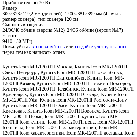
Приблизительно 70 Вт
Размер
300×323×119,2 мм (дисплей), 1200×381×399 мм (4 фута -
размер сканера), тип сканера 120 см
Скорость вращения
24/36/48 об/мин (версия №12), 24/36 об/мин (версия №17)
Частота
9410 ±30 МГц
Пожалуйста
авторизируйтесь
или
создайте учетную запись
перед тем как написать отзыв
Купить Icom MR-1200TII Москва
,
Купить Icom MR-1200TII
Санкт-Петербург
,
Купить Icom MR-1200TII Новосибирск
,
Купить Icom MR-1200TII Екатеринбург
,
Купить Icom MR-
1200TII Казань
,
Купить Icom MR-1200TII Нижний Новгород
,
Купить Icom MR-1200TII Челябинск
,
Купить Icom MR-1200TII
Красноярск
,
Купить Icom MR-1200TII Самара
,
Купить Icom
MR-1200TII Уфа
,
Купить Icom MR-1200TII Ростов-на-Дону
,
Купить Icom MR-1200TII Омск
,
Купить Icom MR-1200TII
Краснодар
,
Купить Icom MR-1200TII Воронеж
,
Купить Icom
MR-1200TII Пермь
,
Icom MR-1200TII купить
,
Icom MR-
1200TII Icom купить
,
Icom MR-1200TII цена
,
Icom MR-1200TII
Icom цена
,
Icom MR-1200TII характеристики
,
Icom MR-
1200TII Icom характеристики
,
Icom MR-1200TII доставка
,
Icom