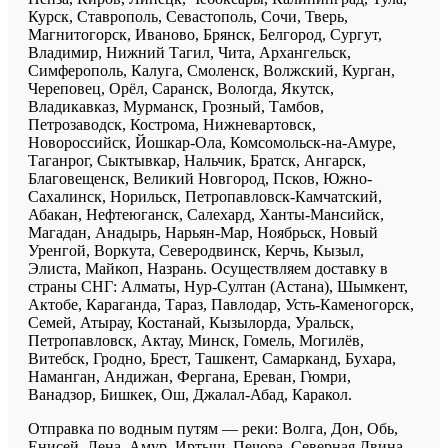
Курск, Ставрополь, Севастополь, Сочи, Тверь,
Магнитогорск, Иваново, Брянск, Белгород, Сургут,
Владимир, Нижний Тагил, Чита, Архангельск,
Симферополь, Калуга, Смоленск, Волжский, Курган,
Череповец, Орёл, Саранск, Вологда, Якутск,
Владикавказ, Мурманск, Грозный, Тамбов,
Петрозаводск, Кострома, Нижневартовск,
Новороссийск, Йошкар-Ола, Комсомольск-на-Амуре,
Таганрог, Сыктывкар, Нальчик, Братск, Ангарск,
Благовещенск, Великий Новгород, Псков, Южно-
Сахалинск, Норильск, Петропавловск-Камчатский,
Абакан, Нефтеюганск, Салехард, Ханты-Мансийск,
Магадан, Анадырь, Нарьян-Мар, Ноябрьск, Новый
Уренгой, Воркута, Северодвинск, Керчь, Кызыл,
Элиста, Майкоп, Назрань. Осуществляем доставку в
страны СНГ: Алматы, Нур-Султан (Астана), Шымкент,
Актобе, Караганда, Тараз, Павлодар, Усть-Каменогорск,
Семей, Атырау, Костанай, Кызылорда, Уральск,
Петропавловск, Актау, Минск, Гомель, Могилёв,
Витебск, Гродно, Брест, Ташкент, Самарканд, Бухара,
Наманган, Андижан, Фергана, Ереван, Гюмри,
Ванадзор, Бишкек, Ош, Джалал-Абад, Каракол.
Отправка по водным путям — реки: Волга, Дон, Обь,
Енисей, Лена, Амур, Иртыш, Печора, Северная Двина,