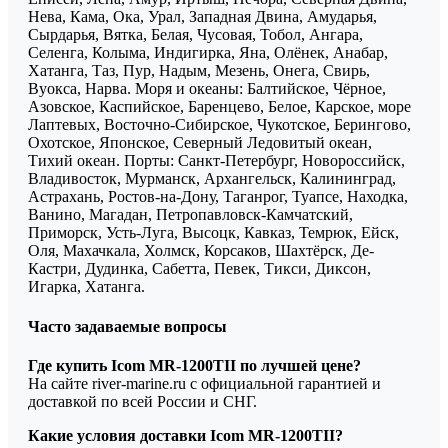
Нева, Кама, Ока, Урал, Западная Двина, Амударья,
Сырдарья, Вятка, Белая, Чусовая, Тобол, Ангара,
Селенга, Колыма, Индигирка, Яна, Олёнек, Анабар,
Хатанга, Таз, Пур, Надым, Мезень, Онега, Свирь,
Вуокса, Нарва. Моря и океаны: Балтийское, Чёрное,
Азовское, Каспийское, Баренцево, Белое, Карское, море
Лаптевых, Восточно-Сибирское, Чукотское, Берингово,
Охотское, Японское, Северный Ледовитый океан,
Тихий океан. Порты: Санкт-Петербург, Новороссийск,
Владивосток, Мурманск, Архангельск, Калининград,
Астрахань, Ростов-на-Дону, Таганрог, Туапсе, Находка,
Ванино, Магадан, Петропавловск-Камчатский,
Приморск, Усть-Луга, Высоцк, Кавказ, Темрюк, Ейск,
Оля, Махачкала, Холмск, Корсаков, Шахтёрск, Де-
Кастри, Дудинка, Сабетта, Певек, Тикси, Диксон,
Игарка, Хатанга.
Часто задаваемые вопросы
Где купить Icom MR-1200TII по лучшей цене?
На сайте river-marine.ru с официальной гарантией и
доставкой по всей России и СНГ.
Какие условия доставки Icom MR-1200TII?