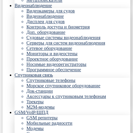
Металлоискатели
Видеонаблюдение
Видеокамеры для судов
Видеонаблюдение
Дисплеи для судов
Контроль доступа и биометрия
Доп. оборудование
Судовые системы видеонаблюдения
Серверы для систем видеонаблюдения
Сетевое оборудование
Мониторы и видеостены
Проектное оборудование
Носимые видеорегистраторы
Программное обеспечение
Спутниковая связь
Спутниковые телефоны
Морское спутниковое оборудование
Док-станции
Аксессуары к спутниковым телефонам
Трекеры
М2М-модемы
GSM/VoIP/ШПД
GSM репитеры
Мобильные радиосети
Модемы