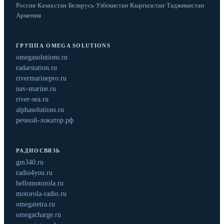
Россия
·
Казахстан
·
Беларусь
·
Узбекистан
·
Кыргызстан
·
Таджикистан
·
Армения
ГРУППА OMEGA SOLUTIONS
omegasolutions.ru
radarstation.ru
rivermarinepro.ru
nav-marine.ru
river-sea.ru
alphasolutions.ru
речной-локатор.рф
РАДИОСВЯЗЬ
gm340.ru
radio4you.ru
hellomotorola.ru
motorola-radio.ru
omegatetra.ru
omegacharge.ru