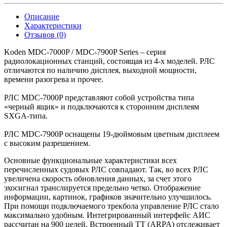
Описание
Характеристики
Отзывов (0)
Koden MDC-7000P / MDC-7900P Series – серия
радиолокационных станций, состоящая из 4-х моделей. РЛС
отличаются по наличию дисплея, выходной мощности,
времени разогрева и прочее.
РЛС MDC-7000P представляют собой устройства типа
«черный ящик» и подключаются к сторонним дисплеям
SXGA-типа.
РЛС MDC-7900P оснащены 19-дюймовым цветным дисплеем
с высоким разрешением.
Основные функциональные характеристики всех
перечисленных судовых РЛС
совпадают. Так, во всех РЛС
увеличена скорость обновления данных, за счет этого
эхосигнал транслируется предельно четко. Отображение
информации, картинок, графиков значительно улучшилось.
При помощи подключаемого трекбола управление РЛС стало
максимально удобным. Интегрированный интерфейс АИС
рассчитан на 900 целей. Встроенный
TT (ARPA) отслеживает