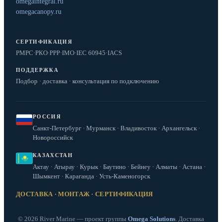
omegaintegral.ru
omegacanopy.ru
СЕРТИФИКАЦИЯ
РМРС
·
РКО
·
РРР
·
IMO
·
IEC 60945
·
IACS
ПОДДЕРЖКА
Подбор · доставка · консультация по подключению
РОССИЯ
Санкт-Петербург · Мурманск · Владивосток · Архангельск ·
Новороссийск
КАЗАХСТАН
Актау · Атырау · Курык · Баутино · Бейнеу · Алматы · Астана ·
Шымкент · Караганда · Усть-Каменогорск
ДОСТАВКА · МОНТАЖ · СЕРТИФИКАЦИЯ
© 2026 River Marine — проект группы
Omega Solutions
. Доставка