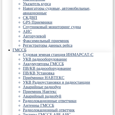
Указатель курса
Навигаторы судовые, автомобильные,
авиационные
СКДВП
GPS Приемники
Спутниковый мониторинг судна
АИС
Авторулевой
Факсимильный приемник
Регистраторы данных рейса
ГМССБ
Судовая земная станция ИНМАРСАТ-С
УКВ радиооборудование
Аккумуляторы ГМССБ
ПВ/КВ радиооборудование
ПВ/КВ Установка
Приёмники НАВТЕКС
УКВ Радиоустановки и радиостанции
Аварийные радиобуи
Приемник Навтекс
Аварийный радиобуй
Радиолокационные ответчики
Антенны ГМССБ
Радиолокационный ответчик
Тестеры ГМССБ АРБ АИС