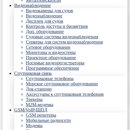
Металлоискатели
Видеонаблюдение
Видеокамеры для судов
Видеонаблюдение
Дисплеи для судов
Контроль доступа и биометрия
Доп. оборудование
Судовые системы видеонаблюдения
Серверы для систем видеонаблюдения
Сетевое оборудование
Мониторы и видеостены
Проектное оборудование
Носимые видеорегистраторы
Программное обеспечение
Спутниковая связь
Спутниковые телефоны
Морское спутниковое оборудование
Док-станции
Аксессуары к спутниковым телефонам
Трекеры
М2М-модемы
GSM/VoIP/ШПД
GSM репитеры
Мобильные радиосети
Модемы