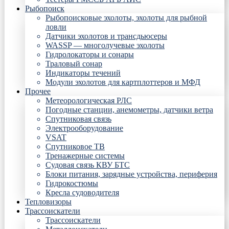
Рыбопоиск
Рыбопоисковые эхолоты, эхолоты для рыбной
ловли
Датчики эхолотов и трансдьюсеры
WASSP — многолучевые эхолоты
Гидролокаторы и сонары
Траловый сонар
Индикаторы течений
Модули эхолотов для картплоттеров и МФД
Прочее
Метеорологическая РЛС
Погодные станции, анемометры, датчики ветра
Спутниковая связь
Электрооборудование
VSAT
Спутниковое ТВ
Тренажерные системы
Судовая связь КВУ БТС
Блоки питания, зарядные устройства, периферия
Гидрокостюмы
Кресла судоводителя
Тепловизоры
Трассоискатели
Трассоискатели