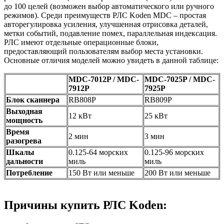
до 100 целей (возможен выбор автоматического или ручного
режимов). Среди преимуществ РЛС Koden MDC – простая
авторегулировка усиления, улучшенная отрисовка деталей,
метки событий, подавление помех, параллельная индексация.
РЛС имеют отдельные операционные блоки,
предоставляющий пользователям выбор места установки.
Основные отличия моделей можно увидеть в данной таблице:
MDC-7012P / MDC-
MDC-7025P / MDC-
7912P
7925P
Блок сканнера
RB808P
RB809P
Выходная
12 кВт
25 кВт
мощность
Время
2 мин
3 мин
разогрева
Шкалы
0.125-64 морских
0.125-96 морских
дальности
миль
миль
Потребление
150 Вт или меньше
200 Вт или меньше
Причины купить РЛС Koden: