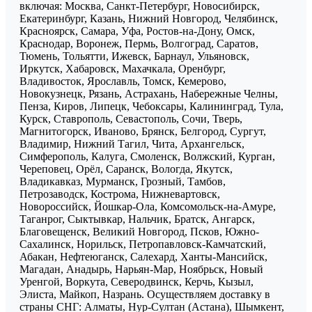
включая: Москва, Санкт-Петербург, Новосибирск,
Екатеринбург, Казань, Нижний Новгород, Челябинск,
Красноярск, Самара, Уфа, Ростов-на-Дону, Омск,
Краснодар, Воронеж, Пермь, Волгоград, Саратов,
Тюмень, Тольятти, Ижевск, Барнаул, Ульяновск,
Иркутск, Хабаровск, Махачкала, Оренбург,
Владивосток, Ярославль, Томск, Кемерово,
Новокузнецк, Рязань, Астрахань, Набережные Челны,
Пенза, Киров, Липецк, Чебоксары, Калининград, Тула,
Курск, Ставрополь, Севастополь, Сочи, Тверь,
Магнитогорск, Иваново, Брянск, Белгород, Сургут,
Владимир, Нижний Тагил, Чита, Архангельск,
Симферополь, Калуга, Смоленск, Волжский, Курган,
Череповец, Орёл, Саранск, Вологда, Якутск,
Владикавказ, Мурманск, Грозный, Тамбов,
Петрозаводск, Кострома, Нижневартовск,
Новороссийск, Йошкар-Ола, Комсомольск-на-Амуре,
Таганрог, Сыктывкар, Нальчик, Братск, Ангарск,
Благовещенск, Великий Новгород, Псков, Южно-
Сахалинск, Норильск, Петропавловск-Камчатский,
Абакан, Нефтеюганск, Салехард, Ханты-Мансийск,
Магадан, Анадырь, Нарьян-Мар, Ноябрьск, Новый
Уренгой, Воркута, Северодвинск, Керчь, Кызыл,
Элиста, Майкоп, Назрань. Осуществляем доставку в
страны СНГ: Алматы, Нур-Султан (Астана), Шымкент,