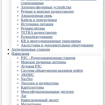
стационарные
Антенно-фидерные устройства
Речные и морские радиостанции
Авиационная связь
Кабель и переходники
Источники питания
Ретрансляторы
TETRA радиостанции
Радиооборудование
КВ и многодиапазонные трансиверы
Аксессуары и дополнительное оборудование
Антидроновые станции
Навигация
РЛС - Радиолокационная станция
Морские радарные антенны
Ледовая РЛС
Система обнаружения разливов нефти
ЭКНИС
NavNet
Дисплеи и индикаторы
Картплоттеры
Многофункциональные дисплеи
Лаг
Навигационный эхолот
Магнетроны