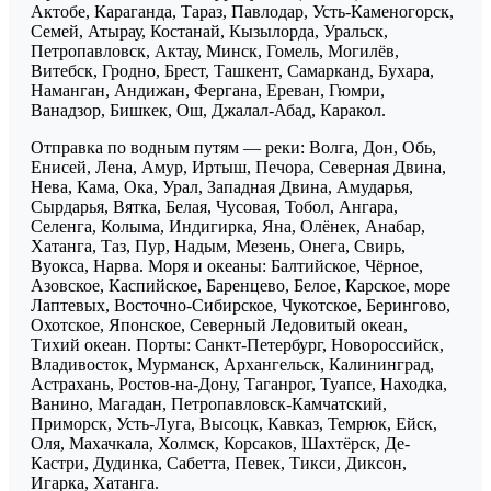
Актобе, Караганда, Тараз, Павлодар, Усть-Каменогорск,
Семей, Атырау, Костанай, Кызылорда, Уральск,
Петропавловск, Актау, Минск, Гомель, Могилёв,
Витебск, Гродно, Брест, Ташкент, Самарканд, Бухара,
Наманган, Андижан, Фергана, Ереван, Гюмри,
Ванадзор, Бишкек, Ош, Джалал-Абад, Каракол.
Отправка по водным путям — реки: Волга, Дон, Обь,
Енисей, Лена, Амур, Иртыш, Печора, Северная Двина,
Нева, Кама, Ока, Урал, Западная Двина, Амударья,
Сырдарья, Вятка, Белая, Чусовая, Тобол, Ангара,
Селенга, Колыма, Индигирка, Яна, Олёнек, Анабар,
Хатанга, Таз, Пур, Надым, Мезень, Онега, Свирь,
Вуокса, Нарва. Моря и океаны: Балтийское, Чёрное,
Азовское, Каспийское, Баренцево, Белое, Карское, море
Лаптевых, Восточно-Сибирское, Чукотское, Берингово,
Охотское, Японское, Северный Ледовитый океан,
Тихий океан. Порты: Санкт-Петербург, Новороссийск,
Владивосток, Мурманск, Архангельск, Калининград,
Астрахань, Ростов-на-Дону, Таганрог, Туапсе, Находка,
Ванино, Магадан, Петропавловск-Камчатский,
Приморск, Усть-Луга, Высоцк, Кавказ, Темрюк, Ейск,
Оля, Махачкала, Холмск, Корсаков, Шахтёрск, Де-
Кастри, Дудинка, Сабетта, Певек, Тикси, Диксон,
Игарка, Хатанга.