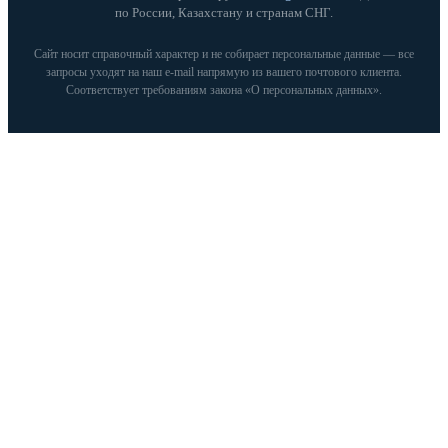
по России, Казахстану и странам СНГ.
Сайт носит справочный характер и не собирает персональные данные — все
запросы уходят на наш e‑mail напрямую из вашего почтового клиента.
Соответствует требованиям закона «О персональных данных».