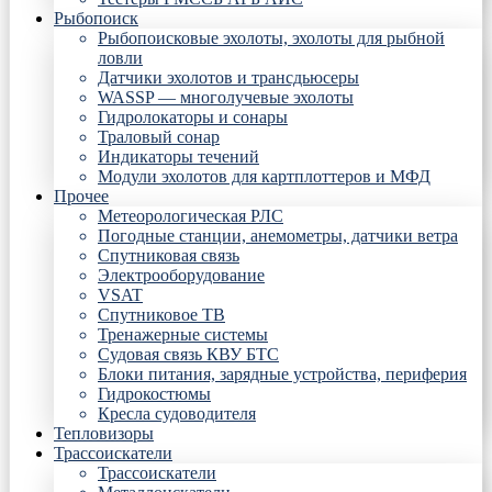
Рыбопоиск
Рыбопоисковые эхолоты, эхолоты для рыбной
ловли
Датчики эхолотов и трансдьюсеры
WASSP — многолучевые эхолоты
Гидролокаторы и сонары
Траловый сонар
Индикаторы течений
Модули эхолотов для картплоттеров и МФД
Прочее
Метеорологическая РЛС
Погодные станции, анемометры, датчики ветра
Спутниковая связь
Электрооборудование
VSAT
Спутниковое ТВ
Тренажерные системы
Судовая связь КВУ БТС
Блоки питания, зарядные устройства, периферия
Гидрокостюмы
Кресла судоводителя
Тепловизоры
Трассоискатели
Трассоискатели