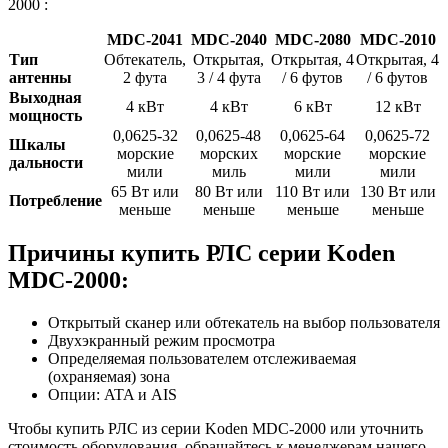
2000 :
MDC-2041
MDC-2040
MDC-2080
MDC-2010
Тип
Обтекатель,
Открытая,
Открытая, 4
Открытая, 4
антенны
2 фута
3 / 4 фута
/ 6 футов
/ 6 футов
Выходная
4 кВт
4 кВт
6 кВт
12 кВт
мощность
0,0625-32
0,0625-48
0,0625-64
0,0625-72
Шкалы
морские
морских
морские
морские
дальности
мили
миль
мили
мили
65 Вт или
80 Вт или
110 Вт или
130 Вт или
Потребление
меньше
меньше
меньше
меньше
Причины купить РЛС серии Koden
MDC-2000:
Открытый сканер или обтекатель на выбор пользователя
Двухэкранный режим просмотра
Определяемая пользователем отслеживаемая
(охраняемая) зона
Опции: ATA и AIS
Чтобы купить РЛС из серии Koden MDC-2000 или уточнить
стоимость оборудования, обращайтесь к менеджерам нашего