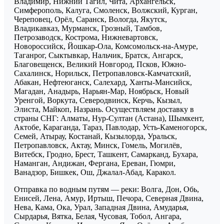
Владимир, Нижний Тагил, Чита, Архангельск,
Симферополь, Калуга, Смоленск, Волжский, Курган,
Череповец, Орёл, Саранск, Вологда, Якутск,
Владикавказ, Мурманск, Грозный, Тамбов,
Петрозаводск, Кострома, Нижневартовск,
Новороссийск, Йошкар-Ола, Комсомольск-на-Амуре,
Таганрог, Сыктывкар, Нальчик, Братск, Ангарск,
Благовещенск, Великий Новгород, Псков, Южно-
Сахалинск, Норильск, Петропавловск-Камчатский,
Абакан, Нефтеюганск, Салехард, Ханты-Мансийск,
Магадан, Анадырь, Нарьян-Мар, Ноябрьск, Новый
Уренгой, Воркута, Северодвинск, Керчь, Кызыл,
Элиста, Майкоп, Назрань. Осуществляем доставку в
страны СНГ: Алматы, Нур-Султан (Астана), Шымкент,
Актобе, Караганда, Тараз, Павлодар, Усть-Каменогорск,
Семей, Атырау, Костанай, Кызылорда, Уральск,
Петропавловск, Актау, Минск, Гомель, Могилёв,
Витебск, Гродно, Брест, Ташкент, Самарканд, Бухара,
Наманган, Андижан, Фергана, Ереван, Гюмри,
Ванадзор, Бишкек, Ош, Джалал-Абад, Каракол.
Отправка по водным путям — реки: Волга, Дон, Обь,
Енисей, Лена, Амур, Иртыш, Печора, Северная Двина,
Нева, Кама, Ока, Урал, Западная Двина, Амударья,
Сырдарья, Вятка, Белая, Чусовая, Тобол, Ангара,