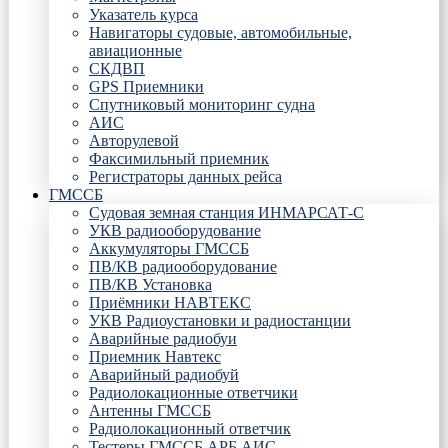
Указатель курса
Навигаторы судовые, автомобильные,
авиационные
СКДВП
GPS Приемники
Спутниковый мониторинг судна
АИС
Авторулевой
Факсимильный приемник
Регистраторы данных рейса
ГМССБ
Судовая земная станция ИНМАРСАТ-С
УКВ радиооборудование
Аккумуляторы ГМССБ
ПВ/КВ радиооборудование
ПВ/КВ Установка
Приёмники НАВТЕКС
УКВ Радиоустановки и радиостанции
Аварийные радиобуи
Приемник Навтекс
Аварийный радиобуй
Радиолокационные ответчики
Антенны ГМССБ
Радиолокационный ответчик
Тестеры ГМССБ АРБ АИС