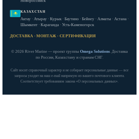
Новороссийск
КАЗАХСТАН
Актау · Атырау · Курык · Баутино · Бейнеу · Алматы · Астана ·
Шымкент · Караганда · Усть-Каменогорск
ДОСТАВКА · МОНТАЖ · СЕРТИФИКАЦИЯ
© 2026 River Marine — проект группы
Omega Solutions
. Доставка
по России, Казахстану и странам СНГ.
Сайт носит справочный характер и не собирает персональные данные — все
запросы уходят на наш e‑mail напрямую из вашего почтового клиента.
Соответствует требованиям закона «О персональных данных».