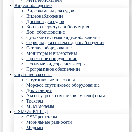
Металлоискатели
Видеонаблюдение
Видеокамеры для судов
Видеонаблюдение
Дисплеи для судов
Контроль доступа и биометрия
Доп. оборудование
Судовые системы видеонаблюдения
Серверы для систем видеонаблюдения
Сетевое оборудование
Мониторы и видеостены
Проектное оборудование
Носимые видеорегистраторы
Программное обеспечение
Спутниковая связь
Спутниковые телефоны
Морское спутниковое оборудование
Док-станции
Аксессуары к спутниковым телефонам
Трекеры
М2М-модемы
GSM/VoIP/ШПД
GSM репитеры
Мобильные радиосети
Модемы