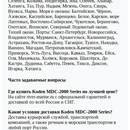
Селенга, Колыма, Индигирка, Яна, Олёнек, Анабар,
Хатанга, Таз, Пур, Надым, Мезень, Онега, Свирь,
Вуокса, Нарва. Моря и океаны: Балтийское, Чёрное,
Азовское, Каспийское, Баренцево, Белое, Карское, море
Лаптевых, Восточно-Сибирское, Чукотское, Берингово,
Охотское, Японское, Северный Ледовитый океан,
Тихий океан. Порты: Санкт-Петербург, Новороссийск,
Владивосток, Мурманск, Архангельск, Калининград,
Астрахань, Ростов-на-Дону, Таганрог, Туапсе, Находка,
Ванино, Магадан, Петропавловск-Камчатский,
Приморск, Усть-Луга, Высоцк, Кавказ, Темрюк, Ейск,
Оля, Махачкала, Холмск, Корсаков, Шахтёрск, Де-
Кастри, Дудинка, Сабетта, Певек, Тикси, Диксон,
Игарка, Хатанга.
Часто задаваемые вопросы
Где купить Koden MDC-2000 Series по лучшей цене?
На сайте river-marine.ru с официальной гарантией и
доставкой по всей России и СНГ.
Какие условия доставки Koden MDC-2000 Series?
Доставка курьерской службой, транспортной
компанией, а также речным и морским транспортом в
любой порт России.