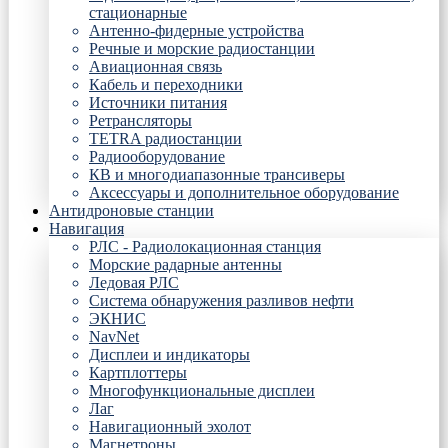
стационарные
Антенно-фидерные устройства
Речные и морские радиостанции
Авиационная связь
Кабель и переходники
Источники питания
Ретрансляторы
TETRA радиостанции
Радиооборудование
КВ и многодиапазонные трансиверы
Аксессуары и дополнительное оборудование
Антидроновые станции
Навигация
РЛС - Радиолокационная станция
Морские радарные антенны
Ледовая РЛС
Система обнаружения разливов нефти
ЭКНИС
NavNet
Дисплеи и индикаторы
Картплоттеры
Многофункциональные дисплеи
Лаг
Навигационный эхолот
Магнетроны