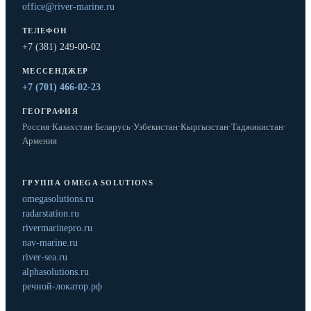
office@river-marine.ru
ТЕЛЕФОН
+7 (381) 249-00-02
МЕССЕНДЖЕР
+7 (701) 466-02-23
ГЕОГРАФИЯ
Россия
·
Казахстан
·
Беларусь
·
Узбекистан
·
Кыргызстан
·
Таджикистан
·
Армения
ГРУППА OMEGA SOLUTIONS
omegasolutions.ru
radarstation.ru
rivermarinepro.ru
nav-marine.ru
river-sea.ru
alphasolutions.ru
речной-локатор.рф