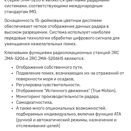
к серии JMA-5200 и являются цветными радарными
системами, соответствующими международным
стандартам IMO.
Оснащенность 15-дюймовым цветным дисплеем
обеспечивает четкое отображение данных радара в
высоком разрешении. Система использует наиболее
передовые технологии обработки цифрового сигнала для
уменьшения нежелательных помех.
Ключевыми функциями радиолокационных станций JRC
JMA-5206 и JRC JMA-5206HS являются:
Отображение собственного пути,
Подавление помех, возникающих из-за отражений от
поверхности моря и осадков,
Регулировка чувствительности,
Отображение "Истинного движения" (True Motion),
Мониторинг производительности радара,
Самодиагностика,
А также много опциональных возможностей,
подбираемых индивидуально, включая функции ATA
(ручной и автоматический режимы, назначение и
отслеживание целей)