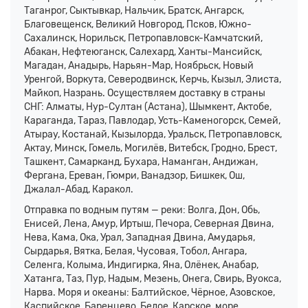
Таганрог, Сыктывкар, Нальчик, Братск, Ангарск,
Благовещенск, Великий Новгород, Псков, Южно-
Сахалинск, Норильск, Петропавловск-Камчатский,
Абакан, Нефтеюганск, Салехард, Ханты-Мансийск,
Магадан, Анадырь, Нарьян-Мар, Ноябрьск, Новый
Уренгой, Воркута, Северодвинск, Керчь, Кызыл, Элиста,
Майкоп, Назрань. Осуществляем доставку в страны
СНГ: Алматы, Нур-Султан (Астана), Шымкент, Актобе,
Караганда, Тараз, Павлодар, Усть-Каменогорск, Семей,
Атырау, Костанай, Кызылорда, Уральск, Петропавловск,
Актау, Минск, Гомель, Могилёв, Витебск, Гродно, Брест,
Ташкент, Самарканд, Бухара, Наманган, Андижан,
Фергана, Ереван, Гюмри, Ванадзор, Бишкек, Ош,
Джалал-Абад, Каракол.
Отправка по водным путям — реки: Волга, Дон, Обь,
Енисей, Лена, Амур, Иртыш, Печора, Северная Двина,
Нева, Кама, Ока, Урал, Западная Двина, Амударья,
Сырдарья, Вятка, Белая, Чусовая, Тобол, Ангара,
Селенга, Колыма, Индигирка, Яна, Олёнек, Анабар,
Хатанга, Таз, Пур, Надым, Мезень, Онега, Свирь, Вуокса,
Нарва. Моря и океаны: Балтийское, Чёрное, Азовское,
Каспийское, Баренцево, Белое, Карское, море