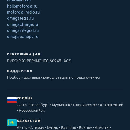
radio4you.ru
hellomotorola.ru
motorola-radio.ru
omegatetra.ru
omegacharge.ru
omegaintegral.ru
omegacanopy.ru
СЕРТИФИКАЦИЯ
РМРС
·
РКО
·
РРР
·
IMO
·
IEC 60945
·
IACS
ПОДДЕРЖКА
Подбор · доставка · консультация по подключению
РОССИЯ
Санкт-Петербург · Мурманск · Владивосток · Архангельск
· Новороссийск
КАЗАХСТАН
Актау · Атырау · Курык · Баутино · Бейнеу · Алматы ·