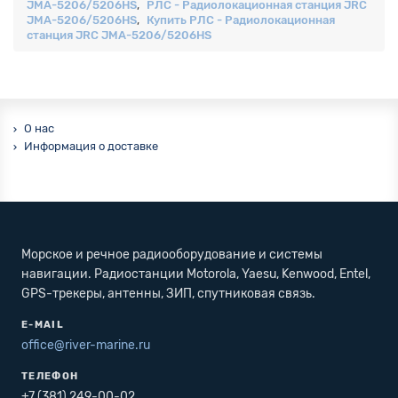
JMA-5206/5206HS
,
РЛС - Радиолокационная станция JRC
JMA-5206/5206HS
,
Купить РЛС - Радиолокационная
станция JRC JMA-5206/5206HS
О нас
Информация о доставке
Морское и речное радиооборудование и системы
навигации. Радиостанции Motorola, Yaesu, Kenwood, Entel,
GPS-трекеры, антенны, ЗИП, спутниковая связь.
E-MAIL
office@river-marine.ru
ТЕЛЕФОН
+7 (381) 249-00-02