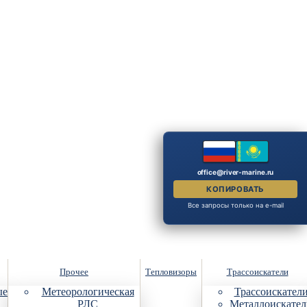
office@river-marine.ru
КОПИРОВАТЬ
Все запросы только на e-mail
Прочее
Тепловизоры
Трассоискатели
ые
Метеорологическая
Трассоискател
РЛС
Металлоискател