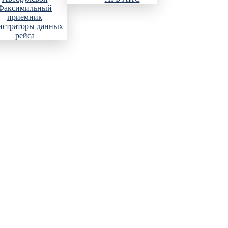
Факсимильный
приемник
истраторы данных
рейса