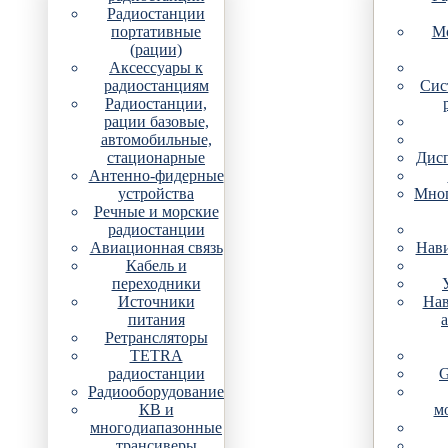
Радиостанции
портативные
Мо
(рации)
Аксессуары к
радиостанциям
Сис
Радиостанции,
рации базовые,
автомобильные,
стационарные
Дис
Антенно-фидерные
устройства
Мно
Речные и морские
радиостанции
Авиационная связь
Нави
Кабель и
переходники
Источники
Нав
питания
Ретрансляторы
TETRA
радиостанции
G
Радиооборудование
КВ и
м
многодиапазонные
трансиверы