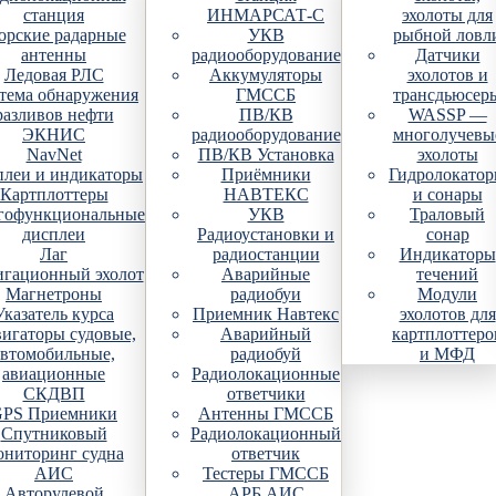
станция
ИНМАРСАТ-С
эхолоты для
рские радарные
УКВ
рыбной ловл
антенны
радиооборудование
Датчики
Ледовая РЛС
Аккумуляторы
эхолотов и
тема обнаружения
ГМССБ
трансдьюсер
разливов нефти
ПВ/КВ
WASSP —
ЭКНИС
радиооборудование
многолучевы
NavNet
ПВ/КВ Установка
эхолоты
плеи и индикаторы
Приёмники
Гидролокато
Картплоттеры
НАВТЕКС
и сонары
гофункциональные
УКВ
Траловый
дисплеи
Радиоустановки и
сонар
Лаг
радиостанции
Индикаторы
гационный эхолот
Аварийные
течений
Магнетроны
радиобуи
Модули
Указатель курса
Приемник Навтекс
эхолотов для
игаторы судовые,
Аварийный
картплоттеро
автомобильные,
радиобуй
и МФД
авиационные
Радиолокационные
СКДВП
ответчики
PS Приемники
Антенны ГМССБ
Спутниковый
Радиолокационный
ониторинг судна
ответчик
АИС
Тестеры ГМССБ
Авторулевой
АРБ АИС