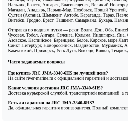
Нальчик, Братск, Ангарск, Благовещенск, Великий Новгоро
Магадан, Анадырь, Нарьян-Мар, Ноябрьск, Новый Уренгой, 
Султан (Астана), Шымкент, Актобе, Караганда, Тараз, Павло
Витебск, Гродно, Брест, Ташкент, Самарканд, Бухара, Нама
Отправка по водным путям — реки: Волга, Дон, Обь, Енисей
Чусовая, Тобол, Ангара, Селенга, Колыма, Индигирка, Яна, 
Азовское, Каспийское, Баренцево, Белое, Карское, море Ла
Санкт-Петербург, Новороссийск, Владивосток, Мурманск, Ар
Камчатский, Приморск, Усть-Луга, Высоцк, Кавказ, Темрюк, 
Часто задаваемые вопросы
Где купить JRC JMA-3340-6HS по лучшей цене?
На сайте river-marine.ru с официальной гарантией и доставк
Какие условия доставки JRC JMA-3340-6HS?
Доставка курьерской службой, транспортной компанией, а 
Есть ли гарантия на JRC JMA-3340-6HS?
Да, официальная гарантия производителя. Полный комплект