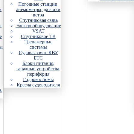
Погодные станции,
и
анемометры, датчики
ветра
Спутниковая связь
ы
Электрооборудование
VSAT
е
Спутниковое ТВ
Тренажерные
ры
системы
Судовая связь КВУ
БТС
Блоки питания,
зарядные устройства,
периферия
Гидрокостюмы
Кресла судоводителя
в