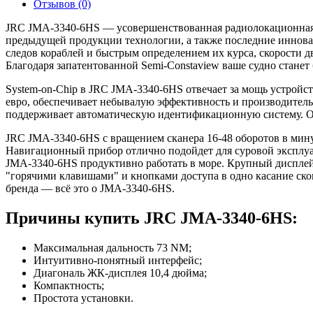
Отзывов (0)
JRC JMA-3340-6HS — усовершенствованная радиолокационная с
предыдущей продукции технологии, а также последние иннова
следов кораблей и быстрым определением их курса, скорости 
Благодаря запатентованной Semi-Constaview ваше судно стане
System-on-Chip в JRC JMA-3340-6HS отвечает за мощь устройст
евро, обеспечивает небывалую эффективность и производител
поддерживает автоматическую идентификационную систему. О
JRC JMA-3340-6HS с вращением сканера 16-48 оборотов в мину
Навигационный прибор отлично подойдет для суровой эксплуа
JMA-3340-6HS продуктивно работать в море. Крупный дисплей 
"горячими клавишами" и кнопками доступа в одно касание ско
бренда — всё это о JMA-3340-6HS.
Причины купить JRC JMA-3340-6HS:
Максимальная дальность 73 NM;
Интуитивно-понятный интерфейс;
Диагональ ЖК-дисплея 10,4 дюйма;
Компактность;
Простота установки.