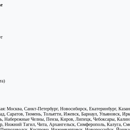
ne
рт
та)
я: Москва, Санкт-Петербург, Новосибирск, Екатеринбург, Каза
д, Саратов, Тюмень, Тольятти, Ижевск, Барнаул, Ульяновск, Ирк
ь, Набережные Челны, Пенза, Киров, Липецк, Чебоксары, Калини
р, Нижний Тагил, Чита, Архангельск, Симферополь, Калуга, Смо
, Петрозаводск, Кострома, Нижневартовск, Новороссийск, Йошка