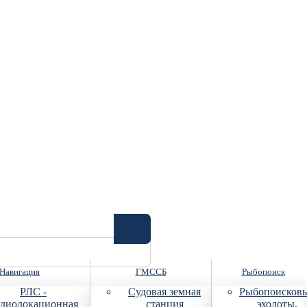
Навигация
ГМССБ
Рыбопоиск
РЛС -
Судовая земная
Рыбопоисков
диолокационная
станция
эхолоты,