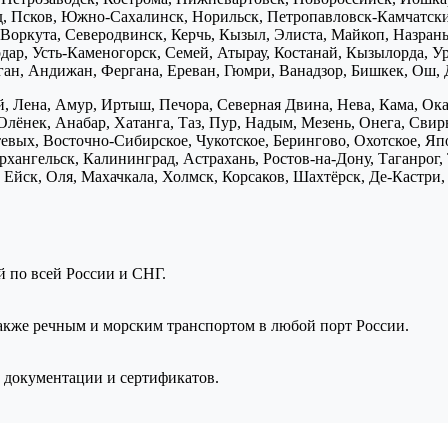
д, Псков, Южно-Сахалинск, Норильск, Петропавловск-Камчатск
Воркута, Северодвинск, Керчь, Кызыл, Элиста, Майкоп, Назран
дар, Усть-Каменогорск, Семей, Атырау, Костанай, Кызылорда, У
нган, Андижан, Фергана, Ереван, Гюмри, Ванадзор, Бишкек, Ош, 
, Лена, Амур, Иртыш, Печора, Северная Двина, Нева, Кама, Ока,
Олёнек, Анабар, Хатанга, Таз, Пур, Надым, Мезень, Онега, Свирь
птевых, Восточно-Сибирское, Чукотское, Берингово, Охотское, Я
хангельск, Калининград, Астрахань, Ростов-на-Дону, Таганрог,
Ейск, Оля, Махачкала, Холмск, Корсаков, Шахтёрск, Де-Кастри, 
ой по всей России и СНГ.
также речным и морским транспортом в любой порт России.
 документации и сертификатов.