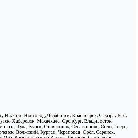
нь, Нижний Новгород, Челябинск, Красноярск, Самара, Уфа,
утск, Хабаровск, Махачкала, Оренбург, Владивосток,
нград, Тула, Курск, Ставрополь, Севастополь, Сочи, Тверь,
ленск, Волжский, Курган, Череповец, Орёл, Саранск,
р-Ола, Комсомольск-на-Амуре, Таганрог, Сыктывкар,