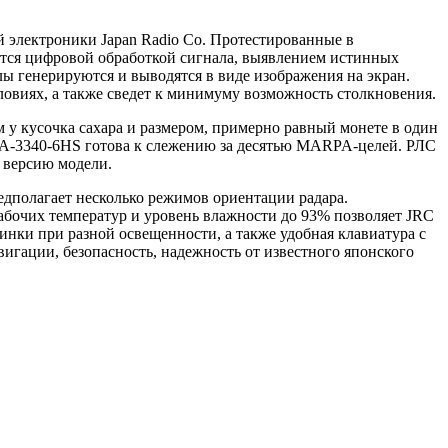
 электроники Japan Radio Co. Протестированные в
тся цифровой обработкой сигнала, выявлением истинных
ы генерируются и выводятся в виде изображения на экран.
овиях, а также сведет к минимуму возможность столкновения.
м у кусочка сахара и размером, примерно равный монете в один
JMA-3340-6HS готова к слежению за десятью MARPA-целей. РЛС
 версию модели.
едполагает несколько режимов ориентации радара.
абочих температур и уровень влажности до 93% позволяет JRC
нки при разной освещенности, а также удобная клавиатура с
игации, безопасность, надежность от известного японского