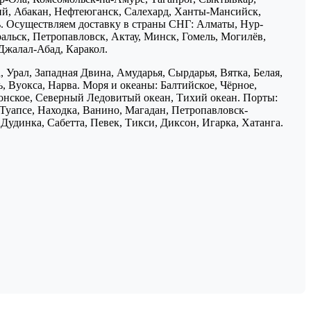
ий, Абакан, Нефтеюганск, Салехард, Ханты-Мансийск,
ь. Осуществляем доставку в страны СНГ: Алматы, Нур-
ральск, Петропавловск, Актау, Минск, Гомель, Могилёв,
Джалал-Абад, Каракол.
 Урал, Западная Двина, Амударья, Сырдарья, Вятка, Белая,
, Вуокса, Нарва. Моря и океаны: Балтийское, Чёрное,
понское, Северный Ледовитый океан, Тихий океан. Порты:
 Туапсе, Находка, Ванино, Магадан, Петропавловск-
Дудинка, Сабетта, Певек, Тикси, Диксон, Игарка, Хатанга.