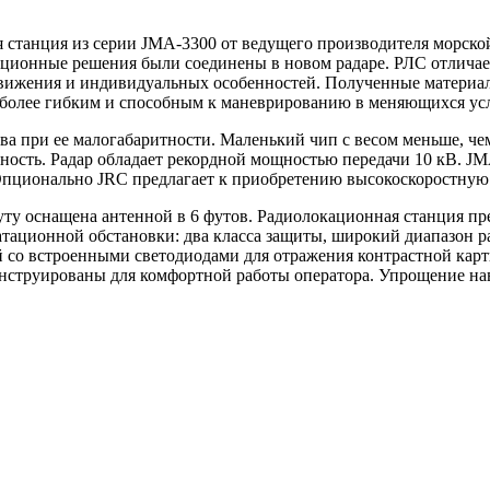
танция из серии JMA-3300 от ведущего производителя морской
ционные решения были соединены в новом радаре. РЛС отличае
движения и индивидуальных особенностей. Полученные материал
т более гибким и способным к маневрированию в меняющихся усл
ва при ее малогабаритности. Маленький чип с весом меньше, че
ьность. Радар обладает рекордной мощностью передачи 10 кВ. 
пционально JRC предлагает к приобретению высокоскоростную
ту оснащена антенной в 6 футов. Радиолокационная станция пр
тационной обстановки: два класса защиты, широкий диапазон р
со встроенными светодиодами для отражения контрастной карти
нструированы для комфортной работы оператора. Упрощение нав