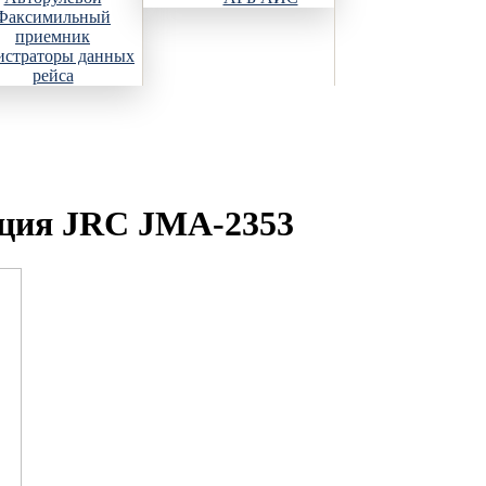
Факсимильный
приемник
истраторы данных
рейса
нция JRC JMA-2353