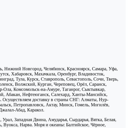
нь, Нижний Новгород, Челябинск, Красноярск, Самара, Уфа,
утск, Хабаровск, Махачкала, Оренбург, Владивосток,
нград, Тула, Курск, Ставрополь, Севастополь, Сочи, Тверь,
ленск, Волжский, Курган, Череповец, Орёл, Саранск,
р-Ола, Комсомольск-на-Амуре, Таганрог, Сыктывкар,
ий, Абакан, Нефтеюганск, Салехард, Ханты-Мансийск,
ь. Осуществляем доставку в страны СНГ: Алматы, Нур-
ральск, Петропавловск, Актау, Минск, Гомель, Могилёв,
Джалал-Абад, Каракол.
 Урал, Западная Двина, Амударья, Сырдарья, Вятка, Белая,
, Вуокса, Нарва. Моря и океаны: Балтийское, Чёрное,