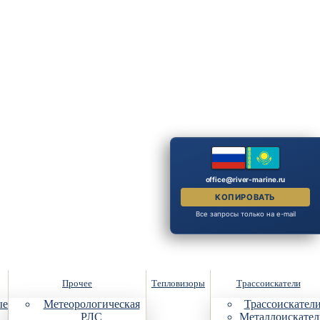
office@river-marine.ru
КОПИРОВАТЬ
Все запросы только на e-mail
Прочее
Тепловизоры
Трассоискатели
ые
Метеорологическая
Трассоискател
РЛС
Металлоискател