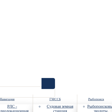
Навигация
ГМССБ
Рыбопоиск
РЛС -
Судовая земная
Рыбопоисков
диолокационная
станция
эхолоты,