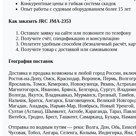
Конкурентные цены и гибкая система скидок
Опыт работы с судовым оборудованием более 15 лет
Как заказать JRC JMA-2353
Оставьте заявку на сайте или позвоните по телефону
Получите счёт, спецификацию и консультацию
Оплатите удобным способом (безналичный расчёт, кар
Получите товар с доставкой или самовывозом
География поставок
Доставка и продажа возможны в любой город России, включа
Ростов-на-Дону, Омск, Краснодар, Воронеж, Пермь, Волгогра
Ярославль, Томск, Кемерово, Новокузнецк, Рязань, Астрахан
Магнитогорск, Иваново, Брянск, Белгород, Сургут, Владими
Вологда, Якутск, Владикавказ, Мурманск, Грозный, Тамбов
Нальчик, Братск, Ангарск, Благовещенск, Великий Новгоро
Магадан, Анадырь, Нарьян-Мар, Ноябрьск, Новый Уренгой, 
Султан (Астана), Шымкент, Актобе, Караганда, Тараз, Павло
Витебск, Гродно, Брест, Ташкент, Самарканд, Бухара, Нама
Отправка по водным путям — реки: Волга, Дон, Обь, Енисей
Чусовая, Тобол, Ангара, Селенга, Колыма, Индигирка, Яна, 