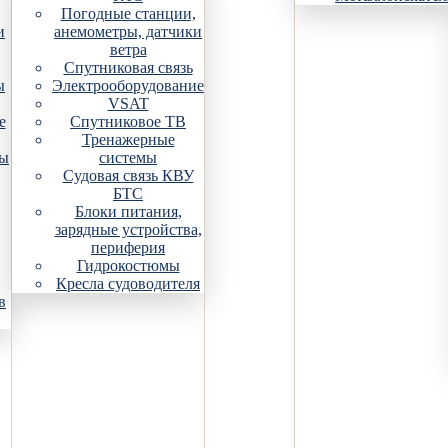
Погодные станции,
и
анемометры, датчики
ветра
Спутниковая связь
ы
Электрооборудование
VSAT
е
Спутниковое ТВ
Тренажерные
ры
системы
Судовая связь КВУ
БТС
Блоки питания,
зарядные устройства,
периферия
Гидрокостюмы
Кресла судоводителя
в