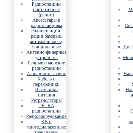
Радиостанции
портативные
Мо
(рации)
Аксессуары к
радиостанциям
Сис
Радиостанции,
рации базовые,
автомобильные,
стационарные
Дис
Антенно-фидерные
устройства
Мно
Речные и морские
радиостанции
Авиационная связь
Нави
Кабель и
переходники
Источники
Нав
питания
Ретрансляторы
TETRA
радиостанции
G
Радиооборудование
КВ и
м
многодиапазонные
трансиверы