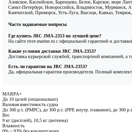
Азовское, Каспийское, Баренцево, Белое, Карское, море Ла
Санкт-Петербург, Новороссийск, Владивосток, Мурманск, Ар
Камчатский, Приморск, Усть-Луга, Высоцк, Кавказ, Темрюк, 
Часто задаваемые вопросы
Где купить JRC JMA-2353 по лучшей цене?
На сайте river-marine.ru с официальной гарантией и доставк
Какие условия доставки JRC JMA-2353?
Доставка курьерской службой, транспортной компанией, а 
Есть ли гарантия на JRC JMA-2353?
Да, официальная гарантия производителя. Полный комплект
MARPA+
До 10 целей (опционально)
Валовая вместимость судна
До 300 р.т. (РМРС), до 300 р.т. (РРР, внутр. плавание), до 300 р
Вес
9 кг (дисплей), 10,5 кг (антенна)
Влажность
0% ~ 93% без кондентсации