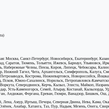
та)
я: Москва, Санкт-Петербург, Новосибирск, Екатеринбург, Каза
д, Саратов, Тюмень, Тольятти, Ижевск, Барнаул, Ульяновск, Ирк
ь, Набережные Челны, Пенза, Киров, Липецк, Чебоксары, Калини
р, Нижний Тагил, Чита, Архангельск, Симферополь, Калуга, Смо
, Петрозаводск, Кострома, Нижневартовск, Новороссийск, Йошка
д, Псков, Южно-Сахалинск, Норильск, Петропавловск-Камчатск
Воркута, Северодвинск, Керчь, Кызыл, Элиста, Майкоп, Назран
дар, Усть-Каменогорск, Семей, Атырау, Костанай, Кызылорда, У
нган, Андижан, Фергана, Ереван, Гюмри, Ванадзор, Бишкек, Ош, 
, Лена, Амур, Иртыш, Печора, Северная Двина, Нева, Кама, Ока,
Олёнек, Анабар, Хатанга, Таз, Пур, Надым, Мезень, Онега, Свирь