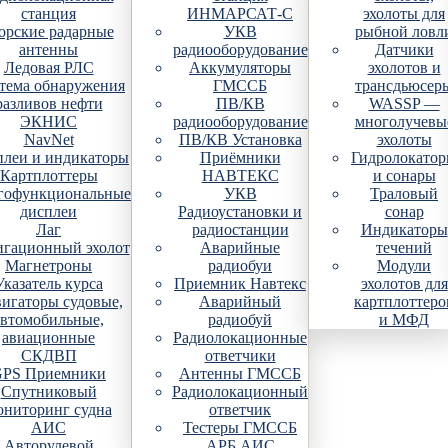
станция
ИНМАРСАТ-С
эхолоты для
рские радарные
УКВ
рыбной ловл
антенны
радиооборудование
Датчики
Ледовая РЛС
Аккумуляторы
эхолотов и
тема обнаружения
ГМССБ
трансдьюсер
разливов нефти
ПВ/КВ
WASSP —
ЭКНИС
радиооборудование
многолучевы
NavNet
ПВ/КВ Установка
эхолоты
плеи и индикаторы
Приёмники
Гидролокато
Картплоттеры
НАВТЕКС
и сонары
гофункциональные
УКВ
Траловый
дисплеи
Радиоустановки и
сонар
Лаг
радиостанции
Индикаторы
гационный эхолот
Аварийные
течений
Магнетроны
радиобуи
Модули
Указатель курса
Приемник Навтекс
эхолотов для
игаторы судовые,
Аварийный
картплоттеро
автомобильные,
радиобуй
и МФД
авиационные
Радиолокационные
СКДВП
ответчики
PS Приемники
Антенны ГМССБ
Спутниковый
Радиолокационный
ониторинг судна
ответчик
АИС
Тестеры ГМССБ
Авторулевой
АРБ АИС