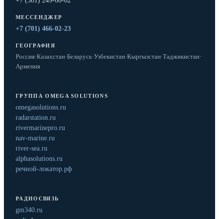
+7 (381) 249-00-02
МЕССЕНДЖЕР
+7 (701) 466-02-23
ГЕОГРАФИЯ
Россия
·
Казахстан
·
Беларусь
·
Узбекистан
·
Кыргызстан
·
Таджикистан
·
Армения
ГРУППА OMEGA SOLUTIONS
omegasolutions.ru
radarstation.ru
rivermarinepro.ru
nav-marine.ru
river-sea.ru
alphasolutions.ru
речной-локатор.рф
РАДИОСВЯЗЬ
gm340.ru