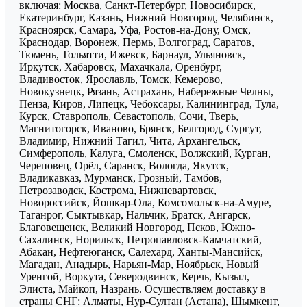
включая: Москва, Санкт-Петербург, Новосибирск,
Екатеринбург, Казань, Нижний Новгород, Челябинск,
Красноярск, Самара, Уфа, Ростов-на-Дону, Омск,
Краснодар, Воронеж, Пермь, Волгоград, Саратов,
Тюмень, Тольятти, Ижевск, Барнаул, Ульяновск,
Иркутск, Хабаровск, Махачкала, Оренбург,
Владивосток, Ярославль, Томск, Кемерово,
Новокузнецк, Рязань, Астрахань, Набережные Челны,
Пенза, Киров, Липецк, Чебоксары, Калининград, Тула,
Курск, Ставрополь, Севастополь, Сочи, Тверь,
Магнитогорск, Иваново, Брянск, Белгород, Сургут,
Владимир, Нижний Тагил, Чита, Архангельск,
Симферополь, Калуга, Смоленск, Волжский, Курган,
Череповец, Орёл, Саранск, Вологда, Якутск,
Владикавказ, Мурманск, Грозный, Тамбов,
Петрозаводск, Кострома, Нижневартовск,
Новороссийск, Йошкар-Ола, Комсомольск-на-Амуре,
Таганрог, Сыктывкар, Нальчик, Братск, Ангарск,
Благовещенск, Великий Новгород, Псков, Южно-
Сахалинск, Норильск, Петропавловск-Камчатский,
Абакан, Нефтеюганск, Салехард, Ханты-Мансийск,
Магадан, Анадырь, Нарьян-Мар, Ноябрьск, Новый
Уренгой, Воркута, Северодвинск, Керчь, Кызыл,
Элиста, Майкоп, Назрань. Осуществляем доставку в
страны СНГ: Алматы, Нур-Султан (Астана), Шымкент,