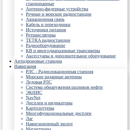
стационарные
Антенно-фидерные устройства
Речные и морские радиостанции
Авиационная связь
Кабель и переходники
Источники питания
Ретрансляторы
TETRA радиостанции
Радиооборудование
КВ и многодиапазонные трансиверы
Аксессуары и дополнительное оборудование
Антидроновые станции
Навигация
РЛС - Радиолокационная станция
Морские радарные антенны
Ледовая РЛС
Система обнаружения разливов нефти
ЭКНИС
NavNet
Дисплеи и индикаторы
Картплоттеры
Многофункциональные дисплеи
Лаг
Навигационный эхолот
Магнетроны