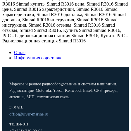
R3016 Simrad купить
,
Simrad R3016 цена
,
Simrad R3016 Simrad
цена
,
Simrad R3016 характеристики
,
Simrad R3016 Simrad
характеристики
,
Simrad R3016 доставка
,
Simrad R3016 Simrad
доставка
,
Simrad R3016 инструкция
,
Simrad R3016 Simrad
инструкция
,
Simrad R3016 отзывы
,
Simrad R3016 Simrad
отзывы
,
Simrad Simrad R3016
,
Купить Simrad Simrad R3016
,
РЛС - Радиолокационная станция Simrad R3016
,
Купить РЛС -
Радиолокационная станция Simrad R3016
О нас
Информация о доставке
Морское и речное радиооборудование и системы навигации.
Радиостанции Motorola, Yaesu, Kenwood, Entel, GPS-трекеры,
антенны, ЗИП, спутниковая связь.
E-MAIL
office@river-marine.ru
ТЕЛЕФОН