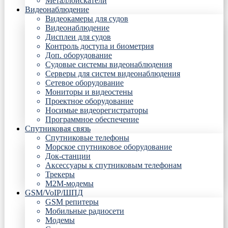
Металлоискатели
Видеонаблюдение
Видеокамеры для судов
Видеонаблюдение
Дисплеи для судов
Контроль доступа и биометрия
Доп. оборудование
Судовые системы видеонаблюдения
Серверы для систем видеонаблюдения
Сетевое оборудование
Мониторы и видеостены
Проектное оборудование
Носимые видеорегистраторы
Программное обеспечение
Спутниковая связь
Спутниковые телефоны
Морское спутниковое оборудование
Док-станции
Аксессуары к спутниковым телефонам
Трекеры
М2М-модемы
GSM/VoIP/ШПД
GSM репитеры
Мобильные радиосети
Модемы