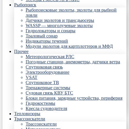
Рыбопоиск
Рыбопоисковые эхолоты, эхолоты для рыбной
ловли
Датчики эхолотов и трансдьюсеры
WASSP — многолучевые эхолоты
Гидролокаторы и сонары
Траловый сонар
Индикаторы течений
Модули эхолотов для картплоттеров и МФД
Прочее
Метеорологическая РЛС
Погодные станции, анемометры, датчики ветра
Спутниковая связь
Электрооборудование
VSAT
Спутниковое ТВ
Тренажерные системы
Судовая связь КВУ БТС
Блоки питания, зарядные устройства, периферия
Гидрокостюмы
Кресла судоводителя
Тепловизоры
Трассоискатели
Трассоискатели