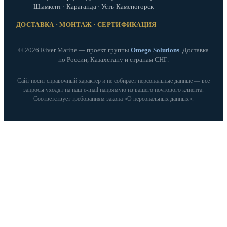
Шымкент · Караганда · Усть-Каменогорск
ДОСТАВКА · МОНТАЖ · СЕРТИФИКАЦИЯ
© 2026 River Marine — проект группы
Omega Solutions
. Доставка
по России, Казахстану и странам СНГ.
Сайт носит справочный характер и не собирает персональные данные — все
запросы уходят на наш e‑mail напрямую из вашего почтового клиента.
Соответствует требованиям закона «О персональных данных».