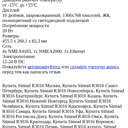
от -15°C до +55°C
Дисплей
16 дюймов, широкоэкранный, 1366х768 пикселей, ЖК,
полноцветный со светодиодной подсветкой
Потребление мощности
20 Вт
Размеры
455,5 х 260,1 х 82,3 мм
Сеть
4x NMEA0183, 1x NMEA2000, 1x Ethernet
Электропитание
12-24 В DC
Пожалуйста
авторизируйтесь
или
создайте учетную запись
перед тем как написать отзыв
Купить Simrad R3016 Москва
,
Купить Simrad R3016 Санкт-
Петербург
,
Купить Simrad R3016 Новосибирск
,
Купить Simrad
R3016 Екатеринбург
,
Купить Simrad R3016 Казань
,
Купить
Simrad R3016 Нижний Новгород
,
Купить Simrad R3016
Челябинск
,
Купить Simrad R3016 Красноярск
,
Купить Simrad
R3016 Самара
,
Купить Simrad R3016 Уфа
,
Купить Simrad
R3016 Ростов-на-Дону
,
Купить Simrad R3016 Омск
,
Купить
Simrad R3016 Краснодар
,
Купить Simrad R3016 Воронеж
,
Купить Simrad R3016 Пермь
,
Simrad R3016 купить
,
Simrad