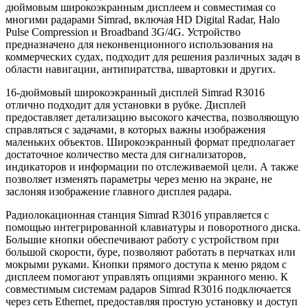
дюймовым широкоэкранным дисплеем и совместимая со
многими радарами Simrad, включая HD Digital Radar, Halo
Pulse Compression и Broadband 3G/4G. Устройство
предназначено для неконвенционного использования на
коммерческих судах, подходит для решения различных задач в
области навигации, антипиратства, швартовки и других.
16-дюймовый широкоэкранный дисплей Simrad R3016
отлично подходит для установки в рубке. Дисплей
предоставляет детализацию высокого качества, позволяющую
справляться с задачами, в которых важны изображения
маленьких объектов. Широкоэкранный формат предполагает
достаточное количество места для сигнализаторов,
индикаторов и информации по отслеживаемой цели. А также
позволяет изменять параметры через меню на экране, не
заслоняя изображение главного дисплея радара.
Радиолокационная станция Simrad R3016 управляется с
помощью интегрированной клавиатуры и поворотного диска.
Большие кнопки обеспечивают работу с устройством при
большой скорости, буре, позволяют работать в перчатках или
мокрыми руками. Кнопки прямого доступа к меню рядом с
дисплеем помогают управлять опциями экранного меню. К
совместимым системам радаров Simrad R3016 подключается
через сеть Ethernet, предоставляя простую установку и доступ