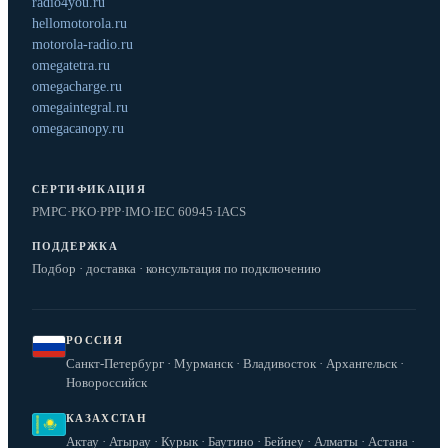
radio4you.ru
hellomotorola.ru
motorola-radio.ru
omegatetra.ru
omegacharge.ru
omegaintegral.ru
omegacanopy.ru
СЕРТИФИКАЦИЯ
РМРС
·
РКО
·
РРР
·
IMO
·
IEC 60945
·
IACS
ПОДДЕРЖКА
Подбор · доставка · консультация по подключению
РОССИЯ
Санкт-Петербург · Мурманск · Владивосток · Архангельск ·
Новороссийск
КАЗАХСТАН
Актау · Атырау · Курык · Баутино · Бейнеу · Алматы · Астана ·