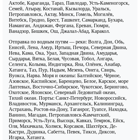
Актобе, Караганда, Тараз, Павлодар, Усть-Каменогорск,
Семей, Атырау, Костанай, Кызылорда, Уральск,
Петропавловск, Актау, Минск, Гомель, Могилёв,
Витебск, Гродно, Брест, Ташкент, Самарканд, Бухара,
Наманган, Андижан, Фергана, Ереван, Гюмри,
Ванадзор, Бишкек, Ош, Джалал-Абад, Каракол.
Отправка по водным путям — реки: Волга, Дон, Обь,
Енисей, Лена, Амур, Иртыш, Печора, Северная Двина,
Нева, Кама, Ока, Урал, Западная Двина, Амударья,
Сырдарья, Вятка, Белая, Чусовая, Тобол, Ангара,
Селенга, Колыма, Индигирка, Яна, Олёнек, Анабар,
Хатанга, Таз, Пур, Надым, Мезень, Онега, Свирь,
Вуокса, Нарва. Моря и океаны: Балтийское, Чёрное,
Азовское, Каспийское, Баренцево, Белое, Карское, море
Лаптевых, Восточно-Сибирское, Чукотское, Берингово,
Охотское, Японское, Северный Ледовитый океан,
Тихий океан. Порты: Санкт-Петербург, Новороссийск,
Владивосток, Мурманск, Архангельск, Калининград,
Астрахань, Ростов-на-Дону, Таганрог, Туапсе, Находка,
Ванино, Магадан, Петропавловск-Камчатский,
Приморск, Усть-Луга, Высоцк, Кавказ, Темрюк, Ейск,
Оля, Махачкала, Холмск, Корсаков, Шахтёрск, Де-
Кастри, Дудинка, Сабетта, Певек, Тикси, Диксон,
Игарка, Хатанга.