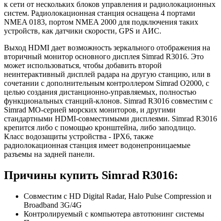
к сети от нескольких блоков управления и радиолокационных
систем. Радиолокационная станция оснащена 4 портами
NMEA 0183, портом NMEA 2000 для подключения таких
устройств, как датчики скорости, GPS и АИС.
Выход HDMI дает возможность зеркального отображения на
вторичный монитор основного дисплея Simrad R3016. Это
может использоваться, чтобы добавить второй
неинтерактивный дисплей радара на другую станцию, или в
сочетании с дополнительным контроллером Simrad O2000, с
целью создания дистанционно-управляемых, полностью
функциональных станций-клонов. Simrad R3016 совместим с
Simrad МО-серией морских мониторов, и другими
стандартными HDMI-совместимыми дисплеями. Simrad R3016
крепится либо с помощью кронштейна, либо заподлицо.
Класс водозащиты устройства - IPX6, также
радиолокационная станция имеет водонепроницаемые
разъемы на задней панели.
Причины купить Simrad R3016:
Совместим с HD Digital Radar, Halo Pulse Compression и
Broadband 3G/4G
Контролируемый с компьютера автотюнинг системы