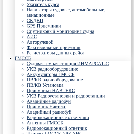
Указатель курса
Навигаторы судовые, автомобильные,
авиационные
СКДВП
GPS Приемники
Спутниковый мониторинг судна
АИС
Авторулевой
Факсимильный приемник
Регистраторы данных рейса
ГМССБ
Судовая земная станция ИНМАРСАТ-С
УКВ радиооборудование
Аккумуляторы ГМССБ
ПВ/КВ радиооборудование
ПВ/КВ Установка
Приёмники НАВТЕКС
УКВ Радиоустановки и радиостанции
Аварийные радиобуи
Приемник Навтекс
Аварийный радиобуй
Радиолокационные ответчики
Антенны ГМССБ
Радиолокационный ответчик
Тестеры ГМССБ АРБ АИС