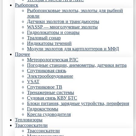
Рыбопоиск
Рыбопоисковые эхолоты, эхолоты для рыбной
ловли
Датчики эхолотов и трансдьюсеры
WASSP — многолучевые эхолоты
Гидролокаторы и сонары
Траловый сонар
Индикаторы течений
Модули эхолотов для картплоттеров и МФД
Прочее
Метеорологическая РЛС
Погодные станции, анемометры, датчики ветра
Спутниковая связь
Электрооборудование
VSAT
Спутниковое ТВ
Тренажерные системы
Судовая связь КВУ БТС
Блоки питания, зарядные устройства, периферия
Гидрокостюмы
Кресла судоводителя
Тепловизоры
Трассоискатели
Трассоискатели