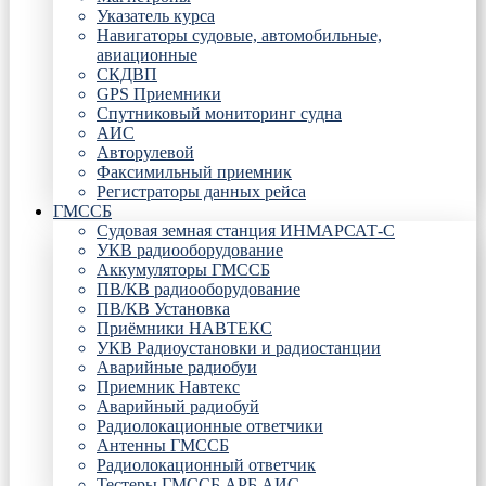
Указатель курса
Навигаторы судовые, автомобильные,
авиационные
СКДВП
GPS Приемники
Спутниковый мониторинг судна
АИС
Авторулевой
Факсимильный приемник
Регистраторы данных рейса
ГМССБ
Судовая земная станция ИНМАРСАТ-С
УКВ радиооборудование
Аккумуляторы ГМССБ
ПВ/КВ радиооборудование
ПВ/КВ Установка
Приёмники НАВТЕКС
УКВ Радиоустановки и радиостанции
Аварийные радиобуи
Приемник Навтекс
Аварийный радиобуй
Радиолокационные ответчики
Антенны ГМССБ
Радиолокационный ответчик
Тестеры ГМССБ АРБ АИС