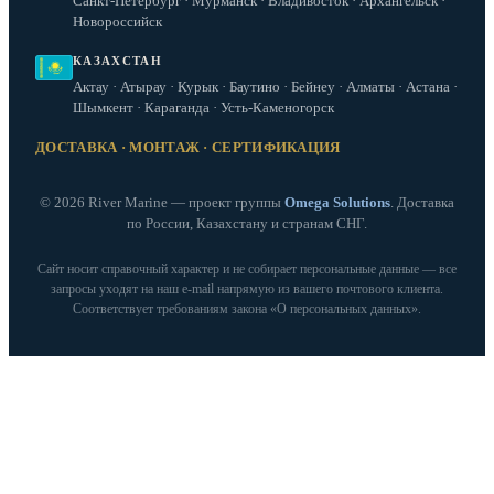
Санкт-Петербург · Мурманск · Владивосток · Архангельск ·
Новороссийск
КАЗАХСТАН
Актау · Атырау · Курык · Баутино · Бейнеу · Алматы · Астана ·
Шымкент · Караганда · Усть-Каменогорск
ДОСТАВКА · МОНТАЖ · СЕРТИФИКАЦИЯ
© 2026 River Marine — проект группы
Omega Solutions
. Доставка
по России, Казахстану и странам СНГ.
Сайт носит справочный характер и не собирает персональные данные — все
запросы уходят на наш e‑mail напрямую из вашего почтового клиента.
Соответствует требованиям закона «О персональных данных».