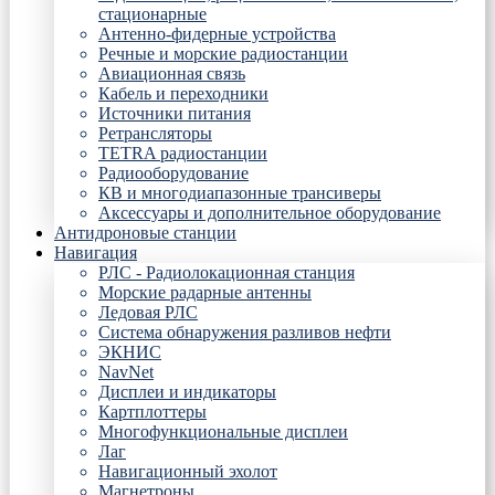
стационарные
Антенно-фидерные устройства
Речные и морские радиостанции
Авиационная связь
Кабель и переходники
Источники питания
Ретрансляторы
TETRA радиостанции
Радиооборудование
КВ и многодиапазонные трансиверы
Аксессуары и дополнительное оборудование
Антидроновые станции
Навигация
РЛС - Радиолокационная станция
Морские радарные антенны
Ледовая РЛС
Система обнаружения разливов нефти
ЭКНИС
NavNet
Дисплеи и индикаторы
Картплоттеры
Многофункциональные дисплеи
Лаг
Навигационный эхолот
Магнетроны