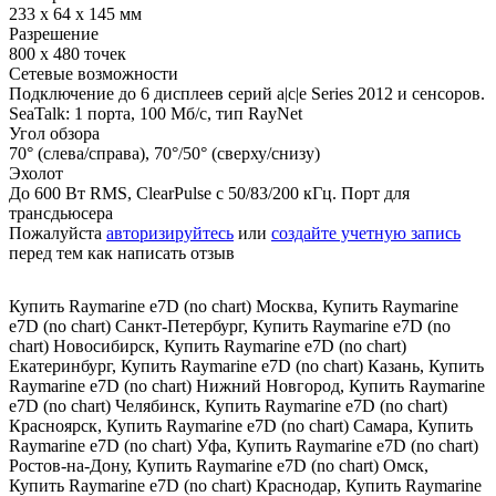
233 x 64 x 145 мм
Разрешение
800 x 480 точек
Сетевые возможности
Подключение до 6 дисплеев серий a|c|e Series 2012 и сенсоров.
SeaTalk: 1 порта, 100 Мб/с, тип RayNet
Угол обзора
70° (слева/справа), 70°/50° (сверху/снизу)
Эхолот
До 600 Вт RMS, ClearPulse с 50/83/200 кГц. Порт для
трансдьюсера
Пожалуйста
авторизируйтесь
или
создайте учетную запись
перед тем как написать отзыв
Купить Raymarine e7D (no chart) Москва
,
Купить Raymarine
e7D (no chart) Санкт-Петербург
,
Купить Raymarine e7D (no
chart) Новосибирск
,
Купить Raymarine e7D (no chart)
Екатеринбург
,
Купить Raymarine e7D (no chart) Казань
,
Купить
Raymarine e7D (no chart) Нижний Новгород
,
Купить Raymarine
e7D (no chart) Челябинск
,
Купить Raymarine e7D (no chart)
Красноярск
,
Купить Raymarine e7D (no chart) Самара
,
Купить
Raymarine e7D (no chart) Уфа
,
Купить Raymarine e7D (no chart)
Ростов-на-Дону
,
Купить Raymarine e7D (no chart) Омск
,
Купить Raymarine e7D (no chart) Краснодар
,
Купить Raymarine