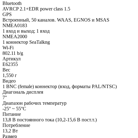
Bluetooth
AVRCP 2.1+EDR power class 1.5
GPS
Встроенный, 50 каналов. WAAS, EGNOS и MSAS
NMEA0183
1 вход и выход; 1 вход
NMEA2000
1 коннектор SeaTalkng
Wi-Fi
802.11 b/g
Артикул
E62355
Вес
1,550 г
Видео
1 BNC (female) коннектор (вход, форматы PAL/NTSC)
Диагональ дисплея
7"
Диапазон рабочих температур
-25° ~ 55°C
Питание
13,8 В постоянного тока (10,2-15,6 В пост.т.)
Потребление
13,2 Вт
Размер