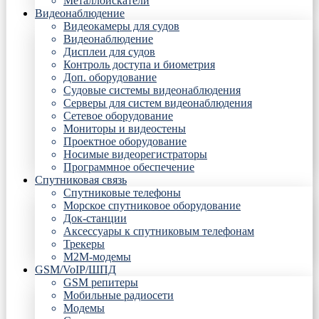
Металлоискатели
Видеонаблюдение
Видеокамеры для судов
Видеонаблюдение
Дисплеи для судов
Контроль доступа и биометрия
Доп. оборудование
Судовые системы видеонаблюдения
Серверы для систем видеонаблюдения
Сетевое оборудование
Мониторы и видеостены
Проектное оборудование
Носимые видеорегистраторы
Программное обеспечение
Спутниковая связь
Спутниковые телефоны
Морское спутниковое оборудование
Док-станции
Аксессуары к спутниковым телефонам
Трекеры
М2М-модемы
GSM/VoIP/ШПД
GSM репитеры
Мобильные радиосети
Модемы