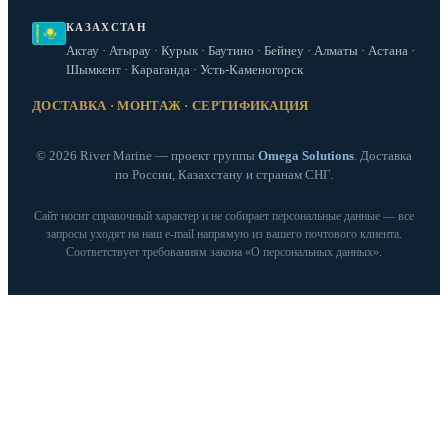
КАЗАХСТАН
Актау · Атырау · Курык · Баутино · Бейнеу · Алматы · Астана ·
Шымкент · Караганда · Усть-Каменогорск
ДОСТАВКА · МОНТАЖ · СЕРТИФИКАЦИЯ
© 2026 River Marine — проект группы
Omega Solutions
. Доставка
по России, Казахстану и странам СНГ.
Сайт носит справочный характер и не собирает персональные данные — все
запросы уходят на наш e‑mail напрямую из вашего почтового клиента.
Соответствует требованиям закона «О персональных данных».