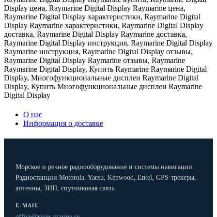
Display цена
,
Raymarine Digital Display Raymarine цена
,
Raymarine Digital Display характеристики
,
Raymarine Digital
Display Raymarine характеристики
,
Raymarine Digital Display
доставка
,
Raymarine Digital Display Raymarine доставка
,
Raymarine Digital Display инструкция
,
Raymarine Digital Display
Raymarine инструкция
,
Raymarine Digital Display отзывы
,
Raymarine Digital Display Raymarine отзывы
,
Raymarine
Raymarine Digital Display
,
Купить Raymarine Raymarine Digital
Display
,
Многофункциональные дисплеи Raymarine Digital
Display
,
Купить Многофункциональные дисплеи Raymarine
Digital Display
О нас
Информация о доставке
Морское и речное радиооборудование и системы навигации.
Радиостанции Motorola, Yaesu, Kenwood, Entel, GPS-трекеры,
антенны, ЗИП, спутниковая связь.
E-MAIL
office@river-marine.ru