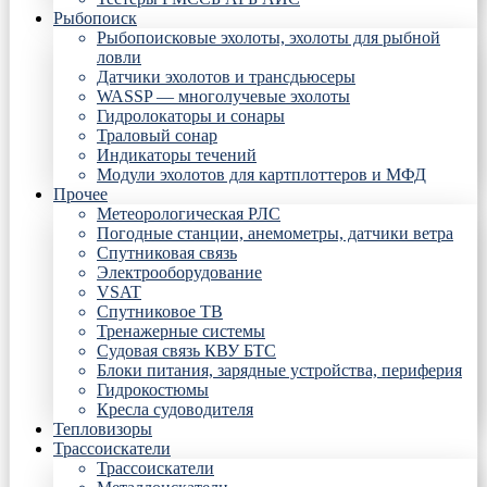
Рыбопоиск
Рыбопоисковые эхолоты, эхолоты для рыбной
ловли
Датчики эхолотов и трансдьюсеры
WASSP — многолучевые эхолоты
Гидролокаторы и сонары
Траловый сонар
Индикаторы течений
Модули эхолотов для картплоттеров и МФД
Прочее
Метеорологическая РЛС
Погодные станции, анемометры, датчики ветра
Спутниковая связь
Электрооборудование
VSAT
Спутниковое ТВ
Тренажерные системы
Судовая связь КВУ БТС
Блоки питания, зарядные устройства, периферия
Гидрокостюмы
Кресла судоводителя
Тепловизоры
Трассоискатели
Трассоискатели