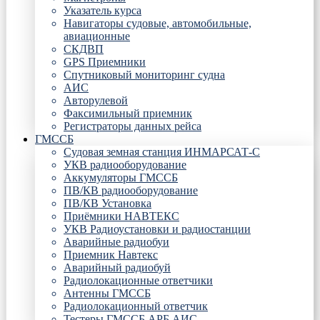
Указатель курса
Навигаторы судовые, автомобильные,
авиационные
СКДВП
GPS Приемники
Спутниковый мониторинг судна
АИС
Авторулевой
Факсимильный приемник
Регистраторы данных рейса
ГМССБ
Судовая земная станция ИНМАРСАТ-С
УКВ радиооборудование
Аккумуляторы ГМССБ
ПВ/КВ радиооборудование
ПВ/КВ Установка
Приёмники НАВТЕКС
УКВ Радиоустановки и радиостанции
Аварийные радиобуи
Приемник Навтекс
Аварийный радиобуй
Радиолокационные ответчики
Антенны ГМССБ
Радиолокационный ответчик
Тестеры ГМССБ АРБ АИС