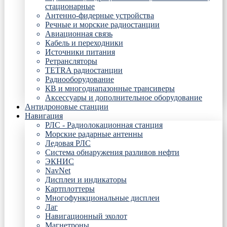
стационарные
Антенно-фидерные устройства
Речные и морские радиостанции
Авиационная связь
Кабель и переходники
Источники питания
Ретрансляторы
TETRA радиостанции
Радиооборудование
КВ и многодиапазонные трансиверы
Аксессуары и дополнительное оборудование
Антидроновые станции
Навигация
РЛС - Радиолокационная станция
Морские радарные антенны
Ледовая РЛС
Система обнаружения разливов нефти
ЭКНИС
NavNet
Дисплеи и индикаторы
Картплоттеры
Многофункциональные дисплеи
Лаг
Навигационный эхолот
Магнетроны