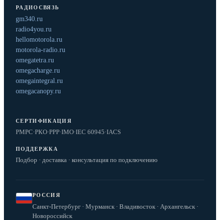
РАДИОСВЯЗЬ
gm340.ru
radio4you.ru
hellomotorola.ru
motorola-radio.ru
omegatetra.ru
omegacharge.ru
omegaintegral.ru
omegacanopy.ru
СЕРТИФИКАЦИЯ
РМРС
·
РКО
·
РРР
·
IMO
·
IEC 60945
·
IACS
ПОДДЕРЖКА
Подбор · доставка · консультация по подключению
РОССИЯ
Санкт-Петербург · Мурманск · Владивосток · Архангельск ·
Новороссийск