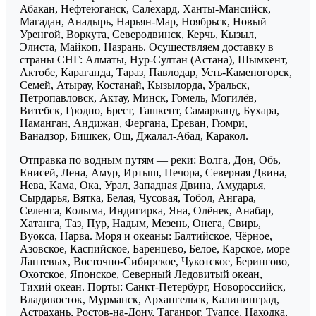
Абакан, Нефтеюганск, Салехард, Ханты-Мансийск,
Магадан, Анадырь, Нарьян-Мар, Ноябрьск, Новый
Уренгой, Воркута, Северодвинск, Керчь, Кызыл,
Элиста, Майкоп, Назрань. Осуществляем доставку в
страны СНГ: Алматы, Нур-Султан (Астана), Шымкент,
Актобе, Караганда, Тараз, Павлодар, Усть-Каменогорск,
Семей, Атырау, Костанай, Кызылорда, Уральск,
Петропавловск, Актау, Минск, Гомель, Могилёв,
Витебск, Гродно, Брест, Ташкент, Самарканд, Бухара,
Наманган, Андижан, Фергана, Ереван, Гюмри,
Ванадзор, Бишкек, Ош, Джалал-Абад, Каракол.
Отправка по водным путям — реки: Волга, Дон, Обь,
Енисей, Лена, Амур, Иртыш, Печора, Северная Двина,
Нева, Кама, Ока, Урал, Западная Двина, Амударья,
Сырдарья, Вятка, Белая, Чусовая, Тобол, Ангара,
Селенга, Колыма, Индигирка, Яна, Олёнек, Анабар,
Хатанга, Таз, Пур, Надым, Мезень, Онега, Свирь,
Вуокса, Нарва. Моря и океаны: Балтийское, Чёрное,
Азовское, Каспийское, Баренцево, Белое, Карское, море
Лаптевых, Восточно-Сибирское, Чукотское, Берингово,
Охотское, Японское, Северный Ледовитый океан,
Тихий океан. Порты: Санкт-Петербург, Новороссийск,
Владивосток, Мурманск, Архангельск, Калининград,
Астрахань, Ростов-на-Дону, Таганрог, Туапсе, Находка,