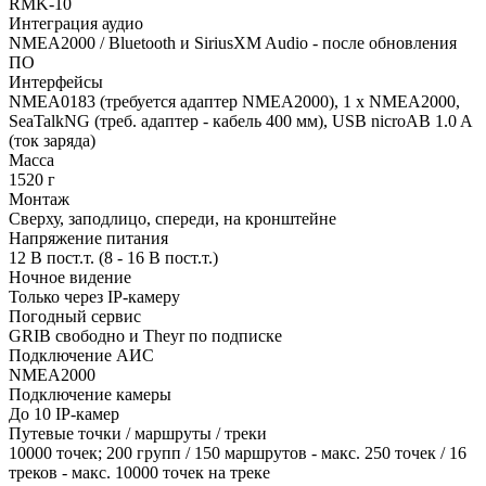
RMK-10
Интеграция аудио
NMEA2000 / Bluetooth и SiriusXM Audio - после обновления
ПО
Интерфейсы
NMEA0183 (требуется адаптер NMEA2000), 1 x NMEA2000,
SeaTalkNG (треб. адаптер - кабель 400 мм), USB nicroAB 1.0 A
(ток заряда)
Масса
1520 г
Монтаж
Сверху, заподлицо, спереди, на кронштейне
Напряжение питания
12 В пост.т. (8 - 16 В пост.т.)
Ночное видение
Только через IP-камеру
Погодный сервис
GRIB свободно и Theyr по подписке
Подключение АИС
NMEA2000
Подключение камеры
До 10 IP-камер
Путевые точки / маршруты / треки
10000 точек; 200 групп / 150 маршрутов - макс. 250 точек / 16
треков - макс. 10000 точек на треке