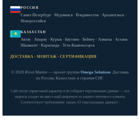
РОССИЯ
Санкт-Петербург · Мурманск · Владивосток · Архангельск ·
Новороссийск
КАЗАХСТАН
Актау · Атырау · Курык · Баутино · Бейнеу · Алматы · Астана ·
Шымкент · Караганда · Усть-Каменогорск
ДОСТАВКА · МОНТАЖ · СЕРТИФИКАЦИЯ
© 2026 River Marine — проект группы
Omega Solutions
. Доставка
по России, Казахстану и странам СНГ.
Сайт носит справочный характер и не собирает персональные данные — все
запросы уходят на наш e‑mail напрямую из вашего почтового клиента.
Соответствует требованиям закона «О персональных данных».