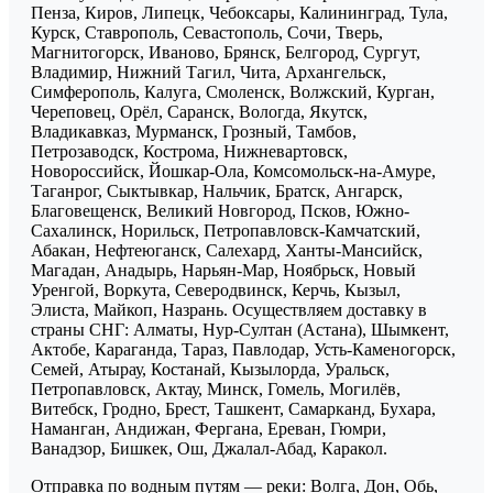
Пенза, Киров, Липецк, Чебоксары, Калининград, Тула,
Курск, Ставрополь, Севастополь, Сочи, Тверь,
Магнитогорск, Иваново, Брянск, Белгород, Сургут,
Владимир, Нижний Тагил, Чита, Архангельск,
Симферополь, Калуга, Смоленск, Волжский, Курган,
Череповец, Орёл, Саранск, Вологда, Якутск,
Владикавказ, Мурманск, Грозный, Тамбов,
Петрозаводск, Кострома, Нижневартовск,
Новороссийск, Йошкар-Ола, Комсомольск-на-Амуре,
Таганрог, Сыктывкар, Нальчик, Братск, Ангарск,
Благовещенск, Великий Новгород, Псков, Южно-
Сахалинск, Норильск, Петропавловск-Камчатский,
Абакан, Нефтеюганск, Салехард, Ханты-Мансийск,
Магадан, Анадырь, Нарьян-Мар, Ноябрьск, Новый
Уренгой, Воркута, Северодвинск, Керчь, Кызыл,
Элиста, Майкоп, Назрань. Осуществляем доставку в
страны СНГ: Алматы, Нур-Султан (Астана), Шымкент,
Актобе, Караганда, Тараз, Павлодар, Усть-Каменогорск,
Семей, Атырау, Костанай, Кызылорда, Уральск,
Петропавловск, Актау, Минск, Гомель, Могилёв,
Витебск, Гродно, Брест, Ташкент, Самарканд, Бухара,
Наманган, Андижан, Фергана, Ереван, Гюмри,
Ванадзор, Бишкек, Ош, Джалал-Абад, Каракол.
Отправка по водным путям — реки: Волга, Дон, Обь,