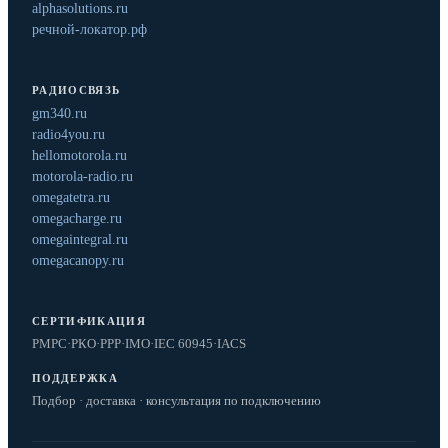
alphasolutions.ru
речной-локатор.рф
РАДИОСВЯЗЬ
gm340.ru
radio4you.ru
hellomotorola.ru
motorola-radio.ru
omegatetra.ru
omegacharge.ru
omegaintegral.ru
omegacanopy.ru
СЕРТИФИКАЦИЯ
РМРС
·
РКО
·
РРР
·
IMO
·
IEC 60945
·
IACS
ПОДДЕРЖКА
Подбор · доставка · консультация по подключению