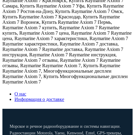
Raymarine Axiom 7 Красноярск
,
Купить Raymarine Axiom 7
Самара
,
Купить Raymarine Axiom 7 Уфа
,
Купить Raymarine
Axiom 7 Ростов-на-Дону
,
Купить Raymarine Axiom 7 Омск
,
Купить Raymarine Axiom 7 Краснодар
,
Купить Raymarine
Axiom 7 Воронеж
,
Купить Raymarine Axiom 7 Пермь
,
Raymarine Axiom 7 купить
,
Raymarine Axiom 7 Raymarine
купить
,
Raymarine Axiom 7 цена
,
Raymarine Axiom 7 Raymarine
цена
,
Raymarine Axiom 7 характеристики
,
Raymarine Axiom 7
Raymarine характеристики
,
Raymarine Axiom 7 доставка
,
Raymarine Axiom 7 Raymarine доставка
,
Raymarine Axiom 7
инструкция
,
Raymarine Axiom 7 Raymarine инструкция
,
Raymarine Axiom 7 отзывы
,
Raymarine Axiom 7 Raymarine
отзывы
,
Raymarine Raymarine Axiom 7
,
Купить Raymarine
Raymarine Axiom 7
,
Многофункциональные дисплеи
Raymarine Axiom 7
,
Купить Многофункциональные дисплеи
Raymarine Axiom 7
О нас
Информация о доставке
Морское и речное радиооборудование и системы навигации.
Радиостанции Motorola, Yaesu, Kenwood, Entel, GPS-трекеры,