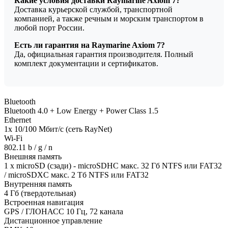
Какие условия доставки Raymarine Axiom 7?
Доставка курьерской службой, транспортной
компанией, а также речным и морским транспортом в
любой порт России.
Есть ли гарантия на Raymarine Axiom 7?
Да, официальная гарантия производителя. Полный
комплект документации и сертификатов.
Bluetooth
Bluetooth 4.0 + Low Energy + Power Class 1.5
Ethernet
1x 10/100 Мбит/с (сеть RayNet)
Wi-Fi
802.11 b / g / n
Внешняя память
1 x microSD (сзади) - microSDHC макс. 32 Гб NTFS или FAT32
/ microSDXC макс. 2 Тб NTFS или FAT32
Внутренняя память
4 Гб (твердотельная)
Встроенная навигация
GPS / ГЛОНАСС 10 Гц, 72 канала
Дистанционное управление