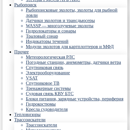
Рыбопоиск
Рыбопоисковые эхолоты, эхолоты для рыбной
ловли
Датчики эхолотов и трансдьюсеры
WASSP — многолучевые эхолоты
Гидролокаторы и сонары
Траловый сонар
Индикаторы течений
Модули эхолотов для картплоттеров и МФД
Прочее
Метеорологическая РЛС
Погодные станции, анемометры, датчики ветра
Спутниковая связь
Электрооборудование
VSAT
Спутниковое ТВ
Тренажерные системы
Судовая связь КВУ БТС
Блоки питания, зарядные устройства, периферия
Гидрокостюмы
Кресла судоводителя
Тепловизоры
Трассоискатели
Трассоискатели