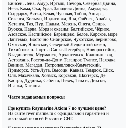
Енисей, Лена, Амур, Иртыш, Печора, Северная Двина,
Нева, Кама, Ока, Урал, Западная Двина, Амударья,
Сырдарья, Вятка, Белая, Чусовая, Тобол, Ангара,
Селенга, Колыма, Индигирка, Яна, Олёнек, Анабар,
Хатанга, Таз, Пур, Надым, Мезень, Онега, Свирь,
Вуокса, Нарва. Моря и океаны: Балтийское, Чёрное,
Азовское, Каспийское, Баренцево, Белое, Карское, море
Лаптевых, Восточно-Сибирское, Чукотское, Берингово,
Охотское, Японское, Северный Ледовитый океан,
Тихий океан. Порты: Санкт-Петербург, Новороссийск,
Владивосток, Мурманск, Архангельск, Калининград,
Астрахань, Ростов-на-Дону, Таганрог, Туапсе, Находка,
Ванино, Магадан, Петропавловск-Камчатский,
Приморск, Усть-Луга, Высоцк, Кавказ, Темрюк, Ейск,
Оля, Махачкала, Холмск, Корсаков, Шахтёрск, Де-
Кастри, Дудинка, Сабетта, Певек, Тикси, Диксон,
Игарка, Хатанга.
Часто задаваемые вопросы
Где купить Raymarine Axiom 7 по лучшей цене?
На сайте river-marine.ru с официальной гарантией и
доставкой по всей России и СНГ.