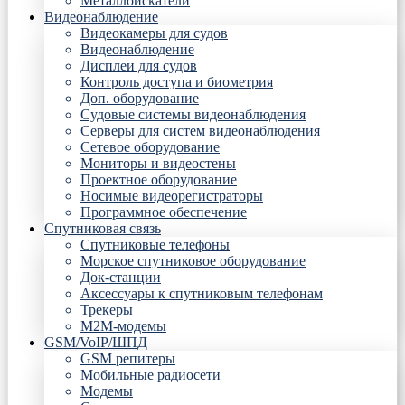
Металлоискатели
Видеонаблюдение
Видеокамеры для судов
Видеонаблюдение
Дисплеи для судов
Контроль доступа и биометрия
Доп. оборудование
Судовые системы видеонаблюдения
Серверы для систем видеонаблюдения
Сетевое оборудование
Мониторы и видеостены
Проектное оборудование
Носимые видеорегистраторы
Программное обеспечение
Спутниковая связь
Спутниковые телефоны
Морское спутниковое оборудование
Док-станции
Аксессуары к спутниковым телефонам
Трекеры
М2М-модемы
GSM/VoIP/ШПД
GSM репитеры
Мобильные радиосети
Модемы