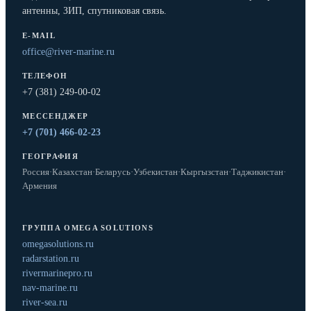
антенны, ЗИП, спутниковая связь.
E-MAIL
office@river-marine.ru
ТЕЛЕФОН
+7 (381) 249-00-02
МЕССЕНДЖЕР
+7 (701) 466-02-23
ГЕОГРАФИЯ
Россия
·
Казахстан
·
Беларусь
·
Узбекистан
·
Кыргызстан
·
Таджикистан
·
Армения
ГРУППА OMEGA SOLUTIONS
omegasolutions.ru
radarstation.ru
rivermarinepro.ru
nav-marine.ru
river-sea.ru