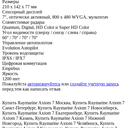
Размеры
210 x 142 x 77 мм
Сенсорный дисплей
7", оптически активный, 800 х 480 WVGA, мультитач
Совместимые радары
Quantum, Digital, HD Color и Super HD Color
Угол видимости (сверху / снизу / слева / справа)
60° / 70° / 70° / 70°
Управление автопилотом
Evolution Autopilot
Уровень водозащиты
IPX6 / IPX7
Цифровая коммутация
Empirbus
Яркость
1200 нит
Пожалуйста
авторизируйтесь
или
создайте учетную запись
перед тем как написать отзыв
Купить Raymarine Axiom 7 Москва
,
Купить Raymarine Axiom 7
Санкт-Петербург
,
Купить Raymarine Axiom 7 Новосибирск
,
Купить Raymarine Axiom 7 Екатеринбург
,
Купить Raymarine
Axiom 7 Казань
,
Купить Raymarine Axiom 7 Нижний
Новгород
,
Купить Raymarine Axiom 7 Челябинск
,
Купить