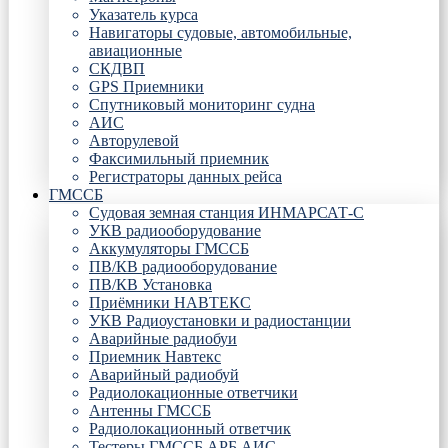
Указатель курса
Навигаторы судовые, автомобильные,
авиационные
СКДВП
GPS Приемники
Спутниковый мониторинг судна
АИС
Авторулевой
Факсимильный приемник
Регистраторы данных рейса
ГМССБ
Судовая земная станция ИНМАРСАТ-С
УКВ радиооборудование
Аккумуляторы ГМССБ
ПВ/КВ радиооборудование
ПВ/КВ Установка
Приёмники НАВТЕКС
УКВ Радиоустановки и радиостанции
Аварийные радиобуи
Приемник Навтекс
Аварийный радиобуй
Радиолокационные ответчики
Антенны ГМССБ
Радиолокационный ответчик
Тестеры ГМССБ АРБ АИС