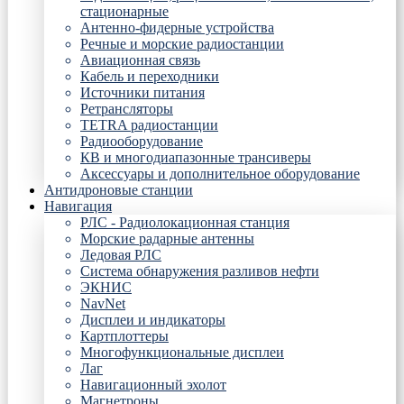
стационарные
Антенно-фидерные устройства
Речные и морские радиостанции
Авиационная связь
Кабель и переходники
Источники питания
Ретрансляторы
TETRA радиостанции
Радиооборудование
КВ и многодиапазонные трансиверы
Аксессуары и дополнительное оборудование
Антидроновые станции
Навигация
РЛС - Радиолокационная станция
Морские радарные антенны
Ледовая РЛС
Система обнаружения разливов нефти
ЭКНИС
NavNet
Дисплеи и индикаторы
Картплоттеры
Многофункциональные дисплеи
Лаг
Навигационный эхолот
Магнетроны