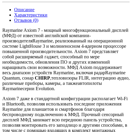
Описание
Характеристики
Отзывов (0)
Raymarine Axiom 7 - мощный многофункциональный дисплей
(МФД) от известной английской компании-
производителя
Raymarine
, реализованный на операционной
системе LightHouse 3 и молниеносном 4-ядерном процессоре
повышенной производительности. Axiom 7 представляет
собой расширяемый гаджет, способный по мере
необходимости, обновления ПО и других изменений
наращивать свои возможности. МФД Axiom поддерживает
весь диапазон устройств Raymarine, включая радар
Raymarine
Quantum
, сонар
CHIRP
,
тепловизоры FLIR
, интеграцию аудио,
различные приборы, камеры, а также
автопилоты
Raymarine
серии Evolution.
Axiom 7 даже в стандартной конфигурации располагает Wi-Fi
и Bluetooth, позволяя использовать последние приложения
Raymarine для планшетов и смартфонов благодаря
беспроводному подключению к МФД. Прочный сенсорный
дисплей МФД занимает всю переднюю панель устройства,
позволяя монтировать его заподлицо и другими способами, в
том числе с помощью входящих в комплект монтажных