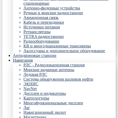
стационарные
Антенно-фидерные устройства
Речные и морские радиостанции
Авиационная связь
Кабель и переходники
Источники питания
Ретрансляторы
TETRA радиостанции
Радиооборудование
КВ и многодиапазонные трансиверы
Аксессуары и дополнительное оборудование
Антидроновые станции
Навигация
РЛС - Радиолокационная станция
Морские радарные антенны
Ледовая РЛС
Система обнаружения разливов нефти
ЭКНИС
NavNet
Дисплеи и индикаторы
Картплоттеры
Многофункциональные дисплеи
Лаг
Навигационный эхолот
Магнетроны