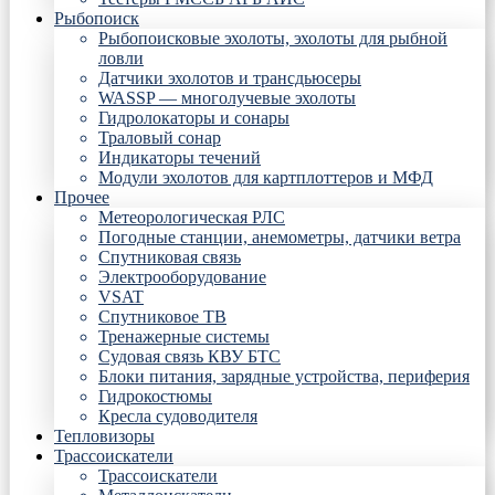
Рыбопоиск
Рыбопоисковые эхолоты, эхолоты для рыбной
ловли
Датчики эхолотов и трансдьюсеры
WASSP — многолучевые эхолоты
Гидролокаторы и сонары
Траловый сонар
Индикаторы течений
Модули эхолотов для картплоттеров и МФД
Прочее
Метеорологическая РЛС
Погодные станции, анемометры, датчики ветра
Спутниковая связь
Электрооборудование
VSAT
Спутниковое ТВ
Тренажерные системы
Судовая связь КВУ БТС
Блоки питания, зарядные устройства, периферия
Гидрокостюмы
Кресла судоводителя
Тепловизоры
Трассоискатели
Трассоискатели