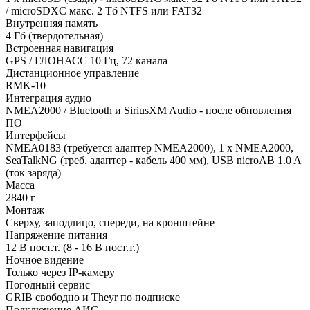
/ microSDXC макс. 2 Тб NTFS или FAT32
Внутренняя память
4 Гб (твердотельная)
Встроенная навигация
GPS / ГЛОНАСС 10 Гц, 72 канала
Дистанционное управление
RMK-10
Интеграция аудио
NMEA2000 / Bluetooth и SiriusXM Audio - после обновления
ПО
Интерфейсы
NMEA0183 (требуется адаптер NMEA2000), 1 x NMEA2000,
SeaTalkNG (треб. адаптер - кабель 400 мм), USB nicroAB 1.0 A
(ток заряда)
Масса
2840 г
Монтаж
Сверху, заподлицо, спереди, на кронштейне
Напряжение питания
12 В пост.т. (8 - 16 В пост.т.)
Ночное видение
Только через IP-камеру
Погодный сервис
GRIB свободно и Theyr по подписке
Подключение АИС