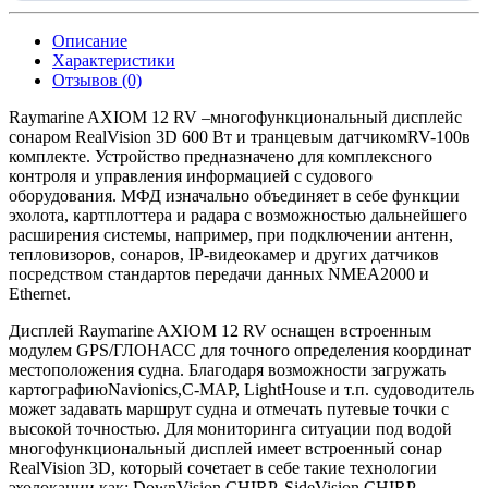
Описание
Характеристики
Отзывов (0)
Raymarine AXIOM 12 RV –
многофункциональный дисплей
с
сонаром RealVision 3D 600 Вт и транцевым датчиком
RV-100
в
комплекте. Устройство предназначено для комплексного
контроля и управления информацией с судового
оборудования. МФД изначально объединяет в себе функции
эхолота, картплоттера и радара с возможностью дальнейшего
расширения системы, например, при подключении антенн,
тепловизоров, сонаров, IP-видеокамер и других датчиков
посредством стандартов передачи данных NMEA2000 и
Ethernet.
Дисплей Raymarine AXIOM 12 RV оснащен встроенным
модулем GPS/ГЛОНАСС для точного определения координат
местоположения судна. Благодаря возможности загружать
картографию
Navionics
,
C-MAP
, LightHouse и т.п. судоводитель
может задавать маршрут судна и отмечать путевые точки с
высокой точностью. Для мониторинга ситуации под водой
многофункциональный дисплей имеет встроенный сонар
RealVision 3D, который сочетает в себе такие технологии
эхолокации как: DownVision CHIRP, SideVision CHIRP,