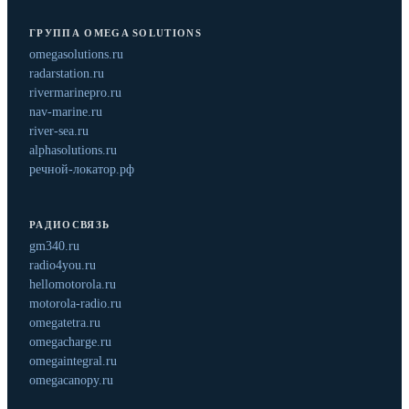
ГРУППА OMEGA SOLUTIONS
omegasolutions.ru
radarstation.ru
rivermarinepro.ru
nav-marine.ru
river-sea.ru
alphasolutions.ru
речной-локатор.рф
РАДИОСВЯЗЬ
gm340.ru
radio4you.ru
hellomotorola.ru
motorola-radio.ru
omegatetra.ru
omegacharge.ru
omegaintegral.ru
omegacanopy.ru