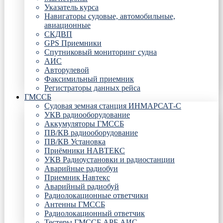
Указатель курса
Навигаторы судовые, автомобильные,
авиационные
СКДВП
GPS Приемники
Спутниковый мониторинг судна
АИС
Авторулевой
Факсимильный приемник
Регистраторы данных рейса
ГМССБ
Судовая земная станция ИНМАРСАТ-С
УКВ радиооборудование
Аккумуляторы ГМССБ
ПВ/КВ радиооборудование
ПВ/КВ Установка
Приёмники НАВТЕКС
УКВ Радиоустановки и радиостанции
Аварийные радиобуи
Приемник Навтекс
Аварийный радиобуй
Радиолокационные ответчики
Антенны ГМССБ
Радиолокационный ответчик
Тестеры ГМССБ АРБ АИС