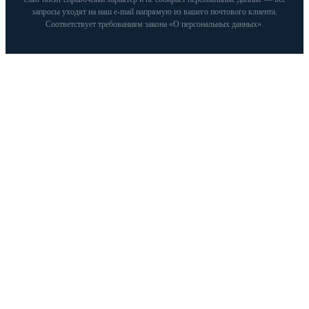
запросы уходят на наш e‑mail напрямую из вашего почтового клиента.
Соответствует требованиям закона «О персональных данных».