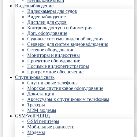
Металлоискатели
Видеонаблюдение
Видеокамеры для судов
Видеонаблюдение
Дисплеи для судов
Контроль доступа и биометрия
Доп. оборудование
Судовые системы видеонаблюдения
Серверы для систем видеонаблюдения
Сетевое оборудование
Мониторы и видеостены
Проектное оборудование
Носимые видеорегистраторы
Программное обеспечение
Спутниковая связь
Спутниковые телефоны
Морское спутниковое оборудование
Док-станции
Аксессуары к спутниковым телефонам
Трекеры
М2М-модемы
GSM/VoIP/ШПД
GSM репитеры
Мобильные радиосети
Модемы