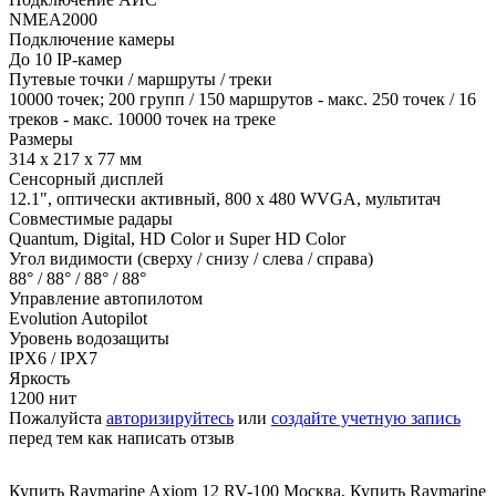
NMEA2000
Подключение камеры
До 10 IP-камер
Путевые точки / маршруты / треки
10000 точек; 200 групп / 150 маршрутов - макс. 250 точек / 16
треков - макс. 10000 точек на треке
Размеры
314 x 217 x 77 мм
Сенсорный дисплей
12.1", оптически активный, 800 х 480 WVGA, мультитач
Совместимые радары
Quantum, Digital, HD Color и Super HD Color
Угол видимости (сверху / снизу / слева / справа)
88° / 88° / 88° / 88°
Управление автопилотом
Evolution Autopilot
Уровень водозащиты
IPX6 / IPX7
Яркость
1200 нит
Пожалуйста
авторизируйтесь
или
создайте учетную запись
перед тем как написать отзыв
Купить Raymarine Axiom 12 RV-100 Москва
,
Купить Raymarine