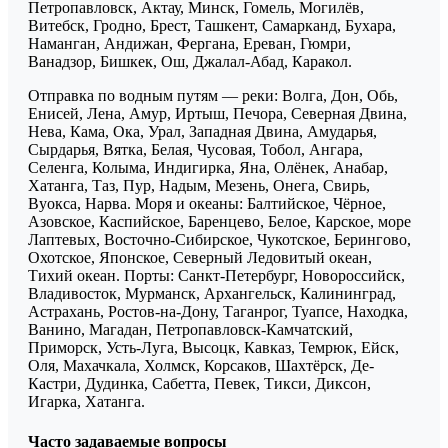
Петропавловск, Актау, Минск, Гомель, Могилёв,
Витебск, Гродно, Брест, Ташкент, Самарканд, Бухара,
Наманган, Андижан, Фергана, Ереван, Гюмри,
Ванадзор, Бишкек, Ош, Джалал-Абад, Каракол.
Отправка по водным путям — реки: Волга, Дон, Обь,
Енисей, Лена, Амур, Иртыш, Печора, Северная Двина,
Нева, Кама, Ока, Урал, Западная Двина, Амударья,
Сырдарья, Вятка, Белая, Чусовая, Тобол, Ангара,
Селенга, Колыма, Индигирка, Яна, Олёнек, Анабар,
Хатанга, Таз, Пур, Надым, Мезень, Онега, Свирь,
Вуокса, Нарва. Моря и океаны: Балтийское, Чёрное,
Азовское, Каспийское, Баренцево, Белое, Карское, море
Лаптевых, Восточно-Сибирское, Чукотское, Берингово,
Охотское, Японское, Северный Ледовитый океан,
Тихий океан. Порты: Санкт-Петербург, Новороссийск,
Владивосток, Мурманск, Архангельск, Калининград,
Астрахань, Ростов-на-Дону, Таганрог, Туапсе, Находка,
Ванино, Магадан, Петропавловск-Камчатский,
Приморск, Усть-Луга, Высоцк, Кавказ, Темрюк, Ейск,
Оля, Махачкала, Холмск, Корсаков, Шахтёрск, Де-
Кастри, Дудинка, Сабетта, Певек, Тикси, Диксон,
Игарка, Хатанга.
Часто задаваемые вопросы