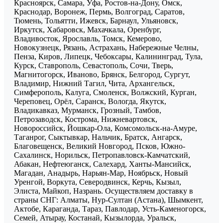
Красноярск, Самара, Уфа, Ростов-на-Дону, Омск,
Краснодар, Воронеж, Пермь, Волгоград, Саратов,
Тюмень, Тольятти, Ижевск, Барнаул, Ульяновск,
Иркутск, Хабаровск, Махачкала, Оренбург,
Владивосток, Ярославль, Томск, Кемерово,
Новокузнецк, Рязань, Астрахань, Набережные Челны,
Пенза, Киров, Липецк, Чебоксары, Калининград, Тула,
Курск, Ставрополь, Севастополь, Сочи, Тверь,
Магнитогорск, Иваново, Брянск, Белгород, Сургут,
Владимир, Нижний Тагил, Чита, Архангельск,
Симферополь, Калуга, Смоленск, Волжский, Курган,
Череповец, Орёл, Саранск, Вологда, Якутск,
Владикавказ, Мурманск, Грозный, Тамбов,
Петрозаводск, Кострома, Нижневартовск,
Новороссийск, Йошкар-Ола, Комсомольск-на-Амуре,
Таганрог, Сыктывкар, Нальчик, Братск, Ангарск,
Благовещенск, Великий Новгород, Псков, Южно-
Сахалинск, Норильск, Петропавловск-Камчатский,
Абакан, Нефтеюганск, Салехард, Ханты-Мансийск,
Магадан, Анадырь, Нарьян-Мар, Ноябрьск, Новый
Уренгой, Воркута, Северодвинск, Керчь, Кызыл,
Элиста, Майкоп, Назрань. Осуществляем доставку в
страны СНГ: Алматы, Нур-Султан (Астана), Шымкент,
Актобе, Караганда, Тараз, Павлодар, Усть-Каменогорск,
Семей, Атырау, Костанай, Кызылорда, Уральск,