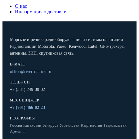
О нас
Информация о доставке
Морское и речное радиооборудование и системы навигации.
Радиостанции Motorola, Yaesu, Kenwood, Entel, GPS-трекеры,
антенны, ЗИП, спутниковая связь.
E-MAIL
office@river-marine.ru
ТЕЛЕФОН
+7 (381) 249-00-02
МЕССЕНДЖЕР
+7 (701) 466-02-23
ГЕОГРАФИЯ
Россия
·
Казахстан
·
Беларусь
·
Узбекистан
·
Кыргызстан
·
Таджикистан
·
Армения