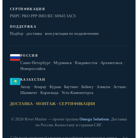
СЕРТИФИКАЦИЯ
РМРС
·
РКО
·
РРР
·
IMO
·
IEC 60945
·
IACS
ПОДДЕРЖКА
Подбор · доставка · консультация по подключению
РОССИЯ
Санкт-Петербург · Мурманск · Владивосток · Архангельск ·
Новороссийск
КАЗАХСТАН
Актау · Атырау · Курык · Баутино · Бейнеу · Алматы · Астана ·
Шымкент · Караганда · Усть-Каменогорск
ДОСТАВКА · МОНТАЖ · СЕРТИФИКАЦИЯ
© 2026 River Marine — проект группы
Omega Solutions
. Доставка
по России, Казахстану и странам СНГ.
Сайт носит справочный характер и не собирает персональные данные — все