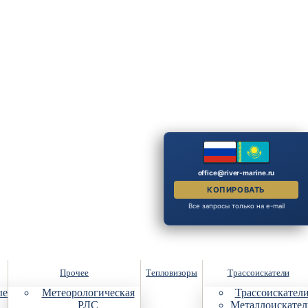
office@river-marine.ru
КОПИРОВАТЬ
Все запросы только на e-mail
Прочее
Тепловизоры
Трассоискатели
ые
Метеорологическая
Трассоискател
РЛС
Металлоискател