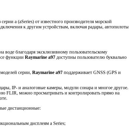
рии a (aSeries) от известного производителя морской
ключения к другим устройствам, включая радары, автопилоты
 на воде благодаря эксклюзивному пользовательскому
 все функции
Raymarine a97
доступны пользователю буквально
 моделей серии,
Raymarine a97
поддерживает GNSS (GPS и
ры, IP- и аналоговые камеры, модули сонара и многое другое.
ию FLIR, можно просматривать и контролировать прямо на
оте.
ные дистанционные:
циональным дисплеям a Series;