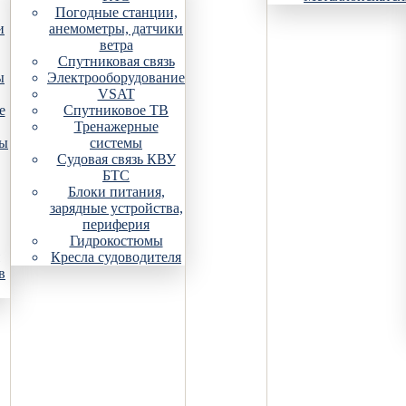
Погодные станции,
и
анемометры, датчики
ветра
Спутниковая связь
ы
Электрооборудование
VSAT
е
Спутниковое ТВ
Тренажерные
ры
системы
Судовая связь КВУ
БТС
Блоки питания,
зарядные устройства,
периферия
Гидрокостюмы
Кресла судоводителя
в