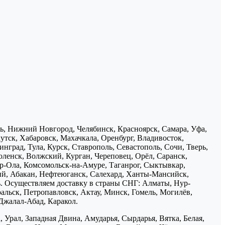
нь, Нижний Новгород, Челябинск, Красноярск, Самара, Уфа,
утск, Хабаровск, Махачкала, Оренбург, Владивосток,
нград, Тула, Курск, Ставрополь, Севастополь, Сочи, Тверь,
ленск, Волжский, Курган, Череповец, Орёл, Саранск,
р-Ола, Комсомольск-на-Амуре, Таганрог, Сыктывкар,
ий, Абакан, Нефтеюганск, Салехард, Ханты-Мансийск,
ь. Осуществляем доставку в страны СНГ: Алматы, Нур-
ральск, Петропавловск, Актау, Минск, Гомель, Могилёв,
Джалал-Абад, Каракол.
 Урал, Западная Двина, Амударья, Сырдарья, Вятка, Белая,