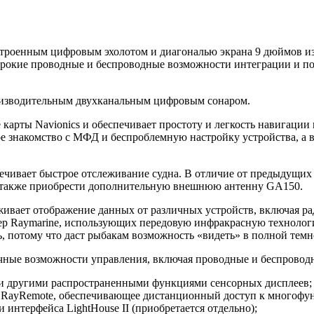
енным цифровым эхолотом и диагональю экрана 9 дюймов из се
окие проводные и беспроводные возможности интеграции и под
изводительным двухканальным цифровым сонаром.
карты Navionics и обеспечивает простоту и легкость навигации
рое знакомство с МФД и беспроблемную настройку устройства, а
чивает быстрое отслеживание судна. В отличие от предыдущих
также приобрести дополнительную внешнюю антенну GA150.
ивает отображение данных от различных устройств, включая рада
ер Raymarine, использующих передовую инфракрасную технолог
, потому что даст рыбакам возможность «видеть» в полной темн
чные возможности управления, включая проводные и беспровод
m и другими распространенными функциями сенсорных дисплеев;
RayRemote, обеспечивающее дистанционный доступ к многофунк
интерфейса LightHouse II (приобретается отдельно);