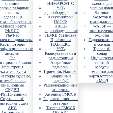
станция
ИНМАРСАТ-С
эхолоты для
рские радарные
УКВ
рыбной ловл
антенны
радиооборудование
Датчики
Ледовая РЛС
Аккумуляторы
эхолотов и
тема обнаружения
ГМССБ
трансдьюсер
разливов нефти
ПВ/КВ
WASSP —
ЭКНИС
радиооборудование
многолучевы
NavNet
ПВ/КВ Установка
эхолоты
плеи и индикаторы
Приёмники
Гидролокато
Картплоттеры
НАВТЕКС
и сонары
гофункциональные
УКВ
Траловый
дисплеи
Радиоустановки и
сонар
Лаг
радиостанции
Индикаторы
гационный эхолот
Аварийные
течений
Магнетроны
радиобуи
Модули
Указатель курса
Приемник Навтекс
эхолотов для
игаторы судовые,
Аварийный
картплоттеро
автомобильные,
радиобуй
и МФД
авиационные
Радиолокационные
СКДВП
ответчики
PS Приемники
Антенны ГМССБ
Спутниковый
Радиолокационный
ониторинг судна
ответчик
АИС
Тестеры ГМССБ
Авторулевой
АРБ АИС