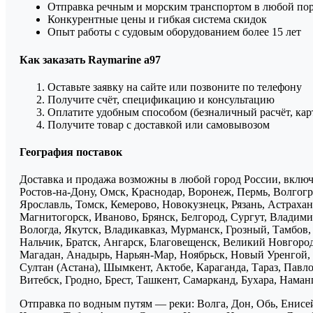
Отправка речным и морским транспортом в любой по
Конкурентные цены и гибкая система скидок
Опыт работы с судовым оборудованием более 15 лет
Как заказать Raymarine a97
Оставьте заявку на сайте или позвоните по телефону
Получите счёт, спецификацию и консультацию
Оплатите удобным способом (безналичный расчёт, кар
Получите товар с доставкой или самовывозом
География поставок
Доставка и продажа возможны в любой город России, включа
Ростов-на-Дону, Омск, Краснодар, Воронеж, Пермь, Волгогра
Ярославль, Томск, Кемерово, Новокузнецк, Рязань, Астрахан
Магнитогорск, Иваново, Брянск, Белгород, Сургут, Владими
Вологда, Якутск, Владикавказ, Мурманск, Грозный, Тамбов
Нальчик, Братск, Ангарск, Благовещенск, Великий Новгоро
Магадан, Анадырь, Нарьян-Мар, Ноябрьск, Новый Уренгой, 
Султан (Астана), Шымкент, Актобе, Караганда, Тараз, Павло
Витебск, Гродно, Брест, Ташкент, Самарканд, Бухара, Нама
Отправка по водным путям — реки: Волга, Дон, Обь, Енисей