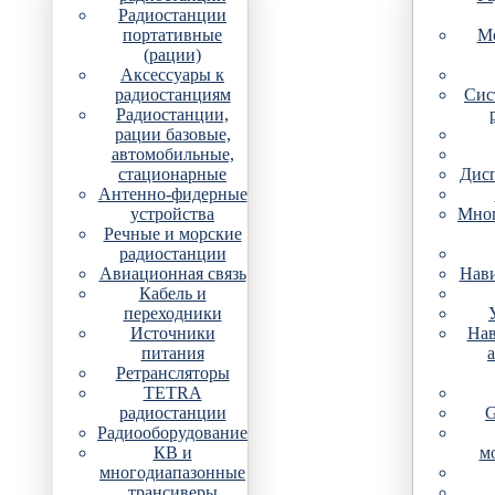
Радиостанции
портативные
Мо
(рации)
Аксессуары к
радиостанциям
Сис
Радиостанции,
рации базовые,
автомобильные,
стационарные
Дис
Антенно-фидерные
устройства
Мно
Речные и морские
радиостанции
Авиационная связь
Нави
Кабель и
переходники
Источники
Нав
питания
Ретрансляторы
TETRA
радиостанции
G
Радиооборудование
КВ и
м
многодиапазонные
трансиверы