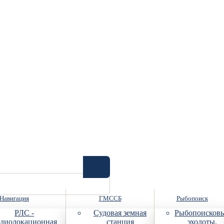
Навигация
ГМССБ
Рыбопоиск
РЛС -
Судовая земная
Рыбопоисков
диолокационная
станция
эхолоты,