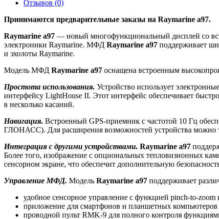
Отзывов (0)
Принимаются предварительные заказы на Raymarine a97.
Raymarine a97
— новый многофункциональный дисплей со встро
электроники Raymarine. МФД
Raymarine a97
поддерживает шир
и эхолоты Raymarine.
Модель МФД
Raymarine a97
оснащена встроенным высокопро
Простота использования.
Устройство использует электронные 
интерфейсу LightHouse II. Этот интерфейс обеспечивает быст
в несколько касаний.
Навигация.
Встроенный GPS-приемник с частотой 10 Гц обеспе
ГЛОНАСС). Для расширения возможностей устройства можно 
Интеграция с другими устройствами.
Raymarine a97
поддерж
Более того, изображение с опциональных тепловизионных кам
сенсорном экране, что обеспечит дополнительную безопасность
Управление МФД.
Модель
Raymarine a97
поддерживает разли
удобное сенсорное управление с функцией pinch-to-zoo
приложение для смартфонов и планшетных компьютеров 
проводной пульт RMK-9 для полного контроля функциями 