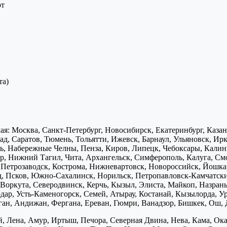
рт
та)
я: Москва, Санкт-Петербург, Новосибирск, Екатеринбург, Каза
д, Саратов, Тюмень, Тольятти, Ижевск, Барнаул, Ульяновск, Ирк
ь, Набережные Челны, Пенза, Киров, Липецк, Чебоксары, Калини
р, Нижний Тагил, Чита, Архангельск, Симферополь, Калуга, Смо
, Петрозаводск, Кострома, Нижневартовск, Новороссийск, Йошка
д, Псков, Южно-Сахалинск, Норильск, Петропавловск-Камчатск
Воркута, Северодвинск, Керчь, Кызыл, Элиста, Майкоп, Назран
дар, Усть-Каменогорск, Семей, Атырау, Костанай, Кызылорда, У
нган, Андижан, Фергана, Ереван, Гюмри, Ванадзор, Бишкек, Ош, 
, Лена, Амур, Иртыш, Печора, Северная Двина, Нева, Кама, Ока,