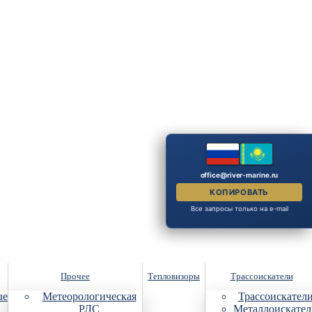
office@river-marine.ru
КОПИРОВАТЬ
Все запросы только на e-mail
Прочее
Тепловизоры
Трассоискатели
ые
Метеорологическая
Трассоискател
РЛС
Металлоискател