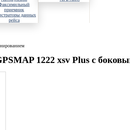
Факсимильный
приемник
истраторы данных
рейса
анированием
PSMAP 1222 xsv Plus с боков