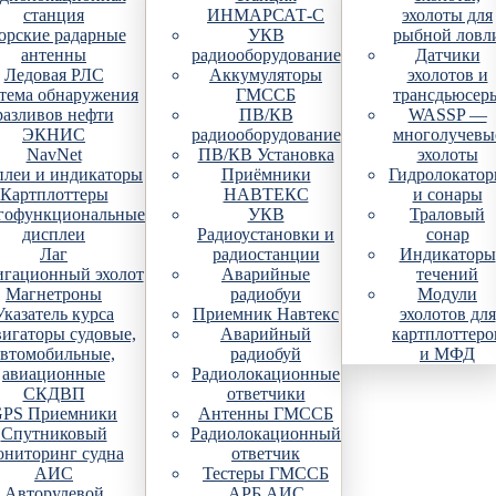
станция
ИНМАРСАТ-С
эхолоты для
рские радарные
УКВ
рыбной ловл
антенны
радиооборудование
Датчики
Ледовая РЛС
Аккумуляторы
эхолотов и
тема обнаружения
ГМССБ
трансдьюсер
разливов нефти
ПВ/КВ
WASSP —
ЭКНИС
радиооборудование
многолучевы
NavNet
ПВ/КВ Установка
эхолоты
плеи и индикаторы
Приёмники
Гидролокато
Картплоттеры
НАВТЕКС
и сонары
гофункциональные
УКВ
Траловый
дисплеи
Радиоустановки и
сонар
Лаг
радиостанции
Индикаторы
гационный эхолот
Аварийные
течений
Магнетроны
радиобуи
Модули
Указатель курса
Приемник Навтекс
эхолотов для
игаторы судовые,
Аварийный
картплоттеро
автомобильные,
радиобуй
и МФД
авиационные
Радиолокационные
СКДВП
ответчики
PS Приемники
Антенны ГМССБ
Спутниковый
Радиолокационный
ониторинг судна
ответчик
АИС
Тестеры ГМССБ
Авторулевой
АРБ АИС