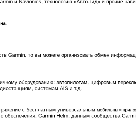
min и Navionics, технологию «Авто-гид» и прочие нав
на.
ств Garmin, то вы можете организовать обмен информа
зличному оборудованию: автопилотам, цифровым перекл
иостанциям, системам AIS и т.д.
опряжение с бесплатным универсальным
мобильным прило
 обеспечения, Garmin Helm, данным сообщества Garmin