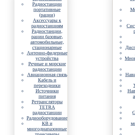
Радиостанции
портативные
Мо
(рации)
Аксессуары к
радиостанциям
Сис
Радиостанции,
рации базовые,
автомобильные,
стационарные
Дис
Антенно-фидерные
устройства
Мно
Речные и морские
радиостанции
Авиационная связь
Нави
Кабель и
переходники
Источники
Нав
питания
Ретрансляторы
TETRA
радиостанции
G
Радиооборудование
КВ и
м
многодиапазонные
трансиверы