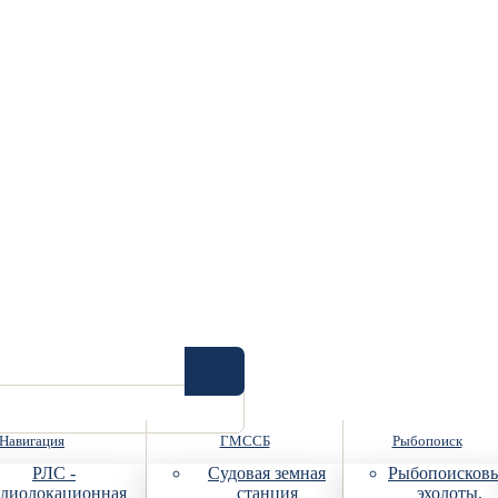
Навигация
ГМССБ
Рыбопоиск
РЛС -
Судовая земная
Рыбопоисков
диолокационная
станция
эхолоты,