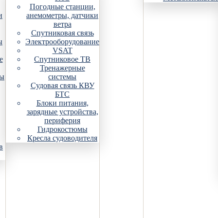
Погодные станции,
и
анемометры, датчики
ветра
Спутниковая связь
ы
Электрооборудование
VSAT
е
Спутниковое ТВ
Тренажерные
ры
системы
Судовая связь КВУ
БТС
Блоки питания,
зарядные устройства,
периферия
Гидрокостюмы
Кресла судоводителя
в