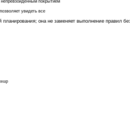
ей с непревзойденным покрытием
ием позволяет увидеть все
й планирования; она не заменяет выполнение правил бе
онар