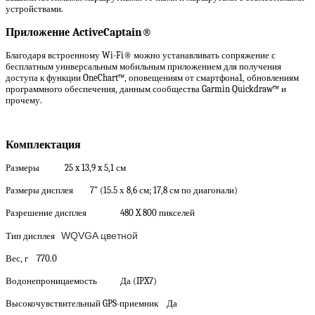
устройствами.
Приложение ActiveCaptain®
Благодаря встроенному Wi-Fi® можно устанавливать сопряжение с
бесплатным универсальным мобильным приложением для получения
доступа к функции OneChart™, оповещениям от смартфона1, обновлениям
программного обеспечения, данным сообщества Garmin Quickdraw™ и
прочему.
Комплектация
Размеры 25 x 13,9 x 5,1 см
Размеры дисплея 7" (15.5 х 8,6 см; 17,8 см по диагонали)
Разрешение дисплея 480 X 800 пикселей
WQVGA цветной
Тип дисплея
Вес, г 770.0
Водонепроницаемость Да (IPX7)
Высокочувствительный GPS-приемник Да