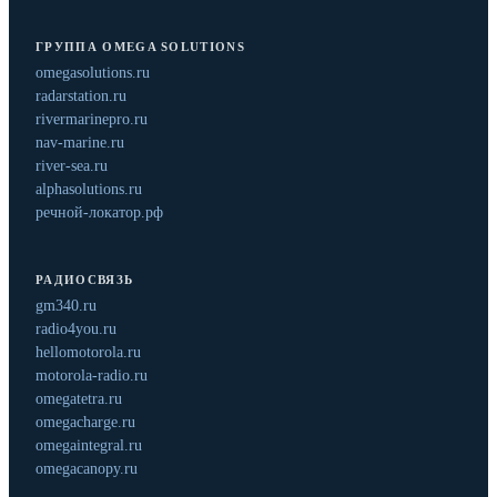
ГРУППА OMEGA SOLUTIONS
omegasolutions.ru
radarstation.ru
rivermarinepro.ru
nav-marine.ru
river-sea.ru
alphasolutions.ru
речной-локатор.рф
РАДИОСВЯЗЬ
gm340.ru
radio4you.ru
hellomotorola.ru
motorola-radio.ru
omegatetra.ru
omegacharge.ru
omegaintegral.ru
omegacanopy.ru