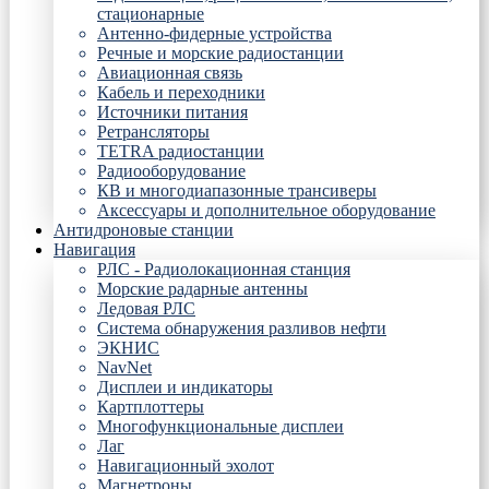
стационарные
Антенно-фидерные устройства
Речные и морские радиостанции
Авиационная связь
Кабель и переходники
Источники питания
Ретрансляторы
TETRA радиостанции
Радиооборудование
КВ и многодиапазонные трансиверы
Аксессуары и дополнительное оборудование
Антидроновые станции
Навигация
РЛС - Радиолокационная станция
Морские радарные антенны
Ледовая РЛС
Система обнаружения разливов нефти
ЭКНИС
NavNet
Дисплеи и индикаторы
Картплоттеры
Многофункциональные дисплеи
Лаг
Навигационный эхолот
Магнетроны