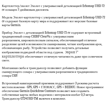
Картплоттер/эхолот Эхолот с ультравысокой детализацией Echomap UHD 72
cv оснащен 7-дюймовым дисплеем.
Модель Эхолот-картплоттер с ультравысокой детализацией Echomap UHD 72
cv содержит базовую карту мира и поддерживает все морские базовые
карты Garmin.
Прибор Эхолот с детализацией Echomap UHD 72 cv содержит встроенный
традиционный сонар CHIRP ClearVu с ультравысоким
разрешением, широкополосным сигналом, обеспечивающий отличное
разделение целей и возможности сканирования, четкие изображения арок,
обозначающих рыбу. Устройство позволяет получить детальные
изображения подводной области под судном. Э
кран 7”
картплоттера
обеспечивает отличную читаемость даже при солнечном
свете.
Монтажная скоба и трансдьюсер позволяют добавить функции
сканирующего сонара с ультравысоким разрешением и традиционного
сонара CHP.
Встроенный навигационный приемник поддерживает 3 режима расчета
местоположения - GPS, GPS + ГЛОНАСС, GPS + BEIDOU. Новое программное
обеспечение Garmin Quickdraw Contours позволяет вам создавать
собственные карты любых водоемов с интервалом изобат 0,3 метра.
Трансдьюсер GT24UHD-TM включен в комплект.