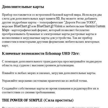
Дополнительные карты
Прибор поставляется со встроенной базовой картой мира. Используя два
слота для дополнительных карт памяти SD, Вы можете легко добавить
другие подробные карты – топографические "Дороги России ТОПО",
морские BlueChart g2 или BlueChart g2 Vision и любительские Garmin Custom
Maps - картографический формат, который позволяет бесплатно
преобразовывать бумажные и электронные карты растровые карты и
космоснимки в загружаемые карты для устройства. Так же прибор
совместим в некоторыми другими форматами любительских векторных
карт.
Ключевые возможности Echomap UHD 72cv:
С помощью дополнительного трансдьюсера просматривайте подводную
область под судном с высоким уровнем детализации.
Плавайте в любых морях и океанах, загрузив дополнительные карты.
Управляйте морскими системами практически из любой точки.
Создавайте собственные карты во время плавания и редактируйте их в
соответствии со своими требованиями.
THE POWER OF SIMPLE (
Сила
простоты
)