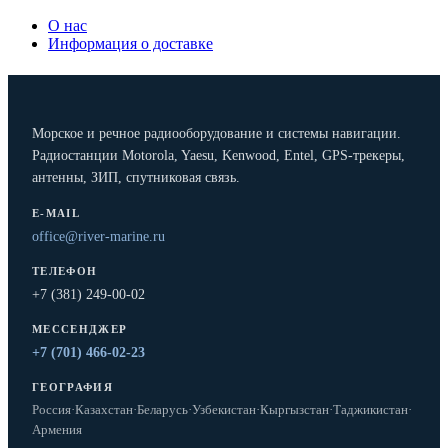
О нас
Информация о доставке
Морское и речное радиооборудование и системы навигации.
Радиостанции Motorola, Yaesu, Kenwood, Entel, GPS-трекеры,
антенны, ЗИП, спутниковая связь.
E-MAIL
office@river-marine.ru
ТЕЛЕФОН
+7 (381) 249-00-02
МЕССЕНДЖЕР
+7 (701) 466-02-23
ГЕОГРАФИЯ
Россия
·
Казахстан
·
Беларусь
·
Узбекистан
·
Кыргызстан
·
Таджикистан
·
Армения