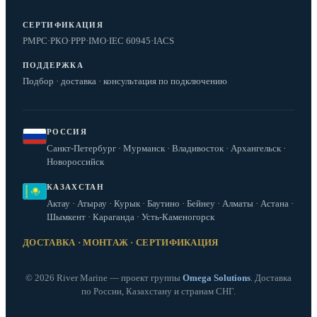
СЕРТИФИКАЦИЯ
РМРС
·
РКО
·
РРР
·
IMO
·
IEC 60945
·
IACS
ПОДДЕРЖКА
Подбор · доставка · консультация по подключению
РОССИЯ
Санкт-Петербург · Мурманск · Владивосток · Архангельск ·
Новороссийск
КАЗАХСТАН
Актау · Атырау · Курык · Баутино · Бейнеу · Алматы · Астана ·
Шымкент · Караганда · Усть-Каменогорск
ДОСТАВКА · МОНТАЖ · СЕРТИФИКАЦИЯ
© 2026 River Marine — проект группы
Omega Solutions
. Доставка
по России, Казахстану и странам СНГ.