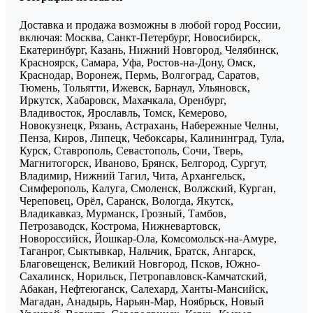
Доставка и продажа возможны в любой город России,
включая: Москва, Санкт-Петербург, Новосибирск,
Екатеринбург, Казань, Нижний Новгород, Челябинск,
Красноярск, Самара, Уфа, Ростов-на-Дону, Омск,
Краснодар, Воронеж, Пермь, Волгоград, Саратов,
Тюмень, Тольятти, Ижевск, Барнаул, Ульяновск,
Иркутск, Хабаровск, Махачкала, Оренбург,
Владивосток, Ярославль, Томск, Кемерово,
Новокузнецк, Рязань, Астрахань, Набережные Челны,
Пенза, Киров, Липецк, Чебоксары, Калининград, Тула,
Курск, Ставрополь, Севастополь, Сочи, Тверь,
Магнитогорск, Иваново, Брянск, Белгород, Сургут,
Владимир, Нижний Тагил, Чита, Архангельск,
Симферополь, Калуга, Смоленск, Волжский, Курган,
Череповец, Орёл, Саранск, Вологда, Якутск,
Владикавказ, Мурманск, Грозный, Тамбов,
Петрозаводск, Кострома, Нижневартовск,
Новороссийск, Йошкар-Ола, Комсомольск-на-Амуре,
Таганрог, Сыктывкар, Нальчик, Братск, Ангарск,
Благовещенск, Великий Новгород, Псков, Южно-
Сахалинск, Норильск, Петропавловск-Камчатский,
Абакан, Нефтеюганск, Салехард, Ханты-Мансийск,
Магадан, Анадырь, Нарьян-Мар, Ноябрьск, Новый