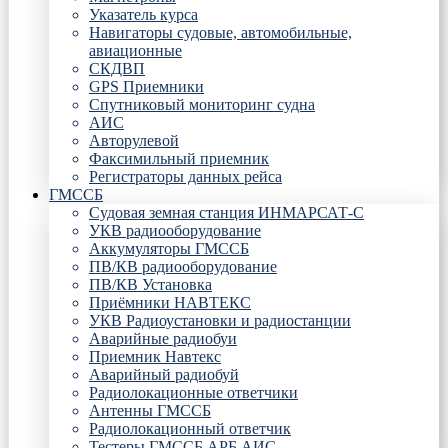
Указатель курса
Навигаторы судовые, автомобильные,
авиационные
СКДВП
GPS Приемники
Спутниковый мониторинг судна
АИС
Авторулевой
Факсимильный приемник
Регистраторы данных рейса
ГМССБ
Судовая земная станция ИНМАРСАТ-С
УКВ радиооборудование
Аккумуляторы ГМССБ
ПВ/КВ радиооборудование
ПВ/КВ Установка
Приёмники НАВТЕКС
УКВ Радиоустановки и радиостанции
Аварийные радиобуи
Приемник Навтекс
Аварийный радиобуй
Радиолокационные ответчики
Антенны ГМССБ
Радиолокационный ответчик
Тестеры ГМССБ АРБ АИС