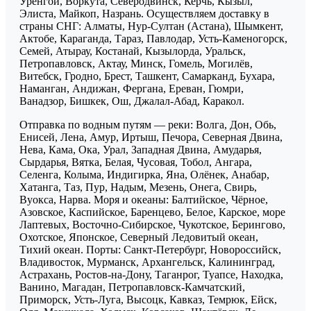
Уренгой, Воркута, Северодвинск, Керчь, Кызыл,
Элиста, Майкоп, Назрань. Осуществляем доставку в
страны СНГ: Алматы, Нур-Султан (Астана), Шымкент,
Актобе, Караганда, Тараз, Павлодар, Усть-Каменогорск,
Семей, Атырау, Костанай, Кызылорда, Уральск,
Петропавловск, Актау, Минск, Гомель, Могилёв,
Витебск, Гродно, Брест, Ташкент, Самарканд, Бухара,
Наманган, Андижан, Фергана, Ереван, Гюмри,
Ванадзор, Бишкек, Ош, Джалал-Абад, Каракол.
Отправка по водным путям — реки: Волга, Дон, Обь,
Енисей, Лена, Амур, Иртыш, Печора, Северная Двина,
Нева, Кама, Ока, Урал, Западная Двина, Амударья,
Сырдарья, Вятка, Белая, Чусовая, Тобол, Ангара,
Селенга, Колыма, Индигирка, Яна, Олёнек, Анабар,
Хатанга, Таз, Пур, Надым, Мезень, Онега, Свирь,
Вуокса, Нарва. Моря и океаны: Балтийское, Чёрное,
Азовское, Каспийское, Баренцево, Белое, Карское, море
Лаптевых, Восточно-Сибирское, Чукотское, Берингово,
Охотское, Японское, Северный Ледовитый океан,
Тихий океан. Порты: Санкт-Петербург, Новороссийск,
Владивосток, Мурманск, Архангельск, Калининград,
Астрахань, Ростов-на-Дону, Таганрог, Туапсе, Находка,
Ванино, Магадан, Петропавловск-Камчатский,
Приморск, Усть-Луга, Высоцк, Кавказ, Темрюк, Ейск,