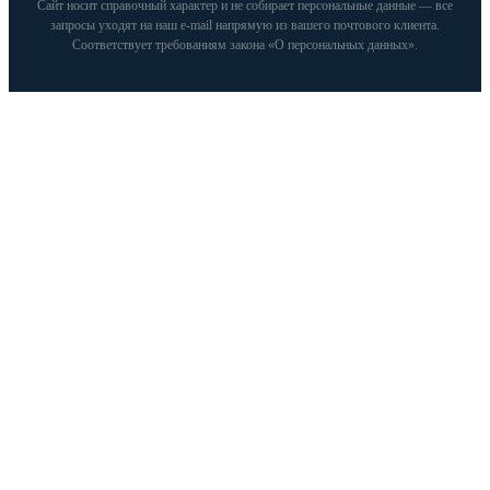
Сайт носит справочный характер и не собирает персональные данные — все
запросы уходят на наш e‑mail напрямую из вашего почтового клиента.
Соответствует требованиям закона «О персональных данных».