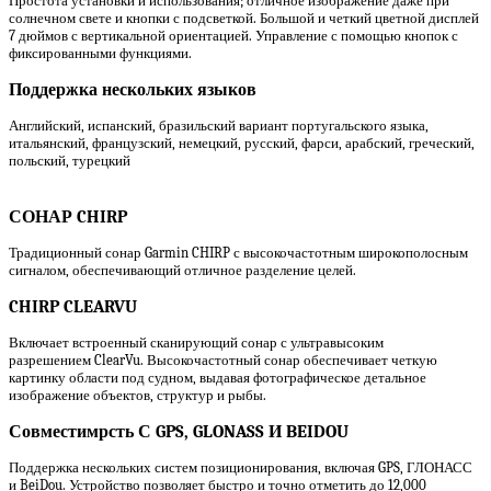
Простота установки и использования; отличное изображение даже при
солнечном свете и кнопки с подсветкой. Большой и четкий цветной дисплей
7 дюймов с вертикальной ориентацией. Управление с помощью кнопок с
фиксированными функциями.
Поддержка нескольких языков
Английский, испанский, бразильский вариант португальского языка,
итальянский, французский, немецкий, русский, фарси, арабский, греческий,
польский, турецкий
СОНАР CHIRP
Традиционный сонар Garmin CHIRP с высокочастотным широкополосным
сигналом, обеспечивающий отличное разделение целей.
CHIRP CLEARVU
Включает встроенный сканирующий сонар с ультравысоким
разрешением ClearVu. Высокочастотный сонар обеспечивает четкую
картинку области под судном, выдавая фотографическое детальное
изображение объектов, структур и рыбы.
Совместимрсть С GPS, GLONASS И BEIDOU
Поддержка нескольких систем позиционирования, включая GPS, ГЛОНАСС
и BeiDou. Устройство позволяет быстро и точно отметить до 12,000