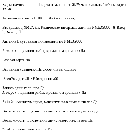
Карта памяти 1 карта памяти microSD™; максимальный объем карты
32 GB
Технология сонара CHIRP Да (встроенная)
Ввод/вывод NMEA Да, Количество штырьков датчика NMEA2000 - 8, Вход -
1, Выход - 1
Антенна Внутренняя или внешняя по NMEA2000
A-scope (индикация рыбы, в реальном времени) Да
Базовая карта Да
Варианты установки На скобе или заподлицо
DownVü Да, с CHIRP (встроенный)
Запись данных сонара Да
A-scope (индикация рыбы, в реальном времени) Да
AutoGain минимум шума, максимум полезных сигналов Да
Возможность подключения двухчастотного излучателя Да
Возможность подключения двулучевого излучателя Да
График температуры воды Да