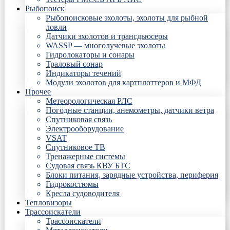
Рыбопоиск
Рыбопоисковые эхолоты, эхолоты для рыбной
ловли
Датчики эхолотов и трансдьюсеры
WASSP — многолучевые эхолоты
Гидролокаторы и сонары
Траловый сонар
Индикаторы течений
Модули эхолотов для картплоттеров и МФД
Прочее
Метеорологическая РЛС
Погодные станции, анемометры, датчики ветра
Спутниковая связь
Электрооборудование
VSAT
Спутниковое ТВ
Тренажерные системы
Судовая связь КВУ БТС
Блоки питания, зарядные устройства, периферия
Гидрокостюмы
Кресла судоводителя
Тепловизоры
Трассоискатели
Трассоискатели