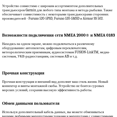
Устройство совместимо с широким ассортиментом дополнительных
трансдьюсеров Garmin для любого типа монтажа и метода рыбалки. Также
обеспечивает совместимость с некоторыми трансдьюсерами сторонних
производителей - Furuno 520-5PSD, Furuno 520-5MSD и Airmar SS 502.
Возможности подключения сети NMEA 2000® и NMEA 0183
Находясь на одном экране, можно подключаться к различному
оборудованию: автопилотам, цифровым переключателям,
метеорологическим приемникам, аудиосистемам FUSION-LinkTM, медиа-
системам, УКВ-радиостанциям, системам AIS и т.д.
Прочная конструкция
Прочная конструкция и внешний вид дополнят ваш стиль жизни. Новый
коннектор и винты монтажной скобы. Устройство не боится суровых
морских условий, сохраняя высокую эффективность работы.
Обмен данными пользователя
Используя дополнительный кабель данных, вы можете обмениваться
вашими любимыми маршрутными точками и маршрутами с совместимыми