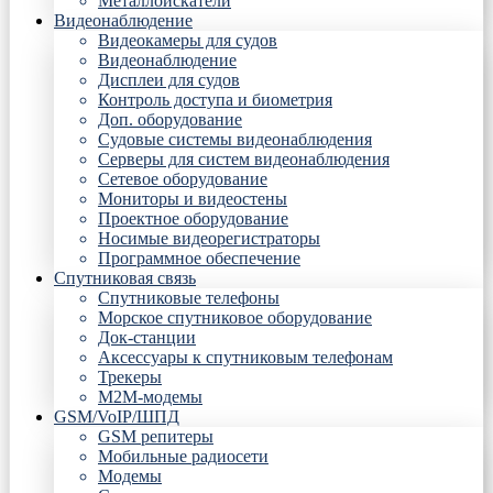
Металлоискатели
Видеонаблюдение
Видеокамеры для судов
Видеонаблюдение
Дисплеи для судов
Контроль доступа и биометрия
Доп. оборудование
Судовые системы видеонаблюдения
Серверы для систем видеонаблюдения
Сетевое оборудование
Мониторы и видеостены
Проектное оборудование
Носимые видеорегистраторы
Программное обеспечение
Спутниковая связь
Спутниковые телефоны
Морское спутниковое оборудование
Док-станции
Аксессуары к спутниковым телефонам
Трекеры
М2М-модемы
GSM/VoIP/ШПД
GSM репитеры
Мобильные радиосети
Модемы