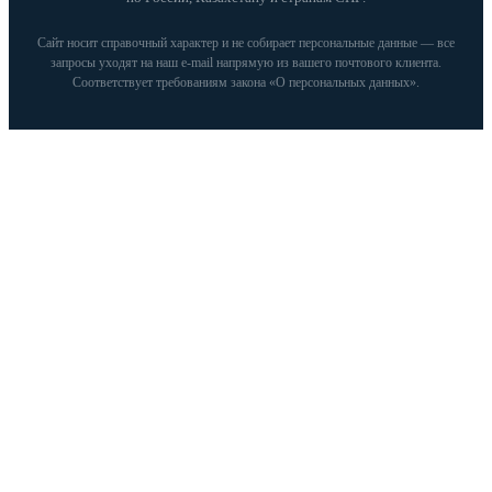
Сайт носит справочный характер и не собирает персональные данные — все
запросы уходят на наш e‑mail напрямую из вашего почтового клиента.
Соответствует требованиям закона «О персональных данных».