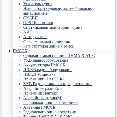
Указатель курса
Навигаторы судовые, автомобильные,
авиационные
СКДВП
GPS Приемники
Спутниковый мониторинг судна
АИС
Авторулевой
Факсимильный приемник
Регистраторы данных рейса
ГМССБ
Судовая земная станция ИНМАРСАТ-С
УКВ радиооборудование
Аккумуляторы ГМССБ
ПВ/КВ радиооборудование
ПВ/КВ Установка
Приёмники НАВТЕКС
УКВ Радиоустановки и радиостанции
Аварийные радиобуи
Приемник Навтекс
Аварийный радиобуй
Радиолокационные ответчики
Антенны ГМССБ
Радиолокационный ответчик
Тестеры ГМССБ АРБ АИС