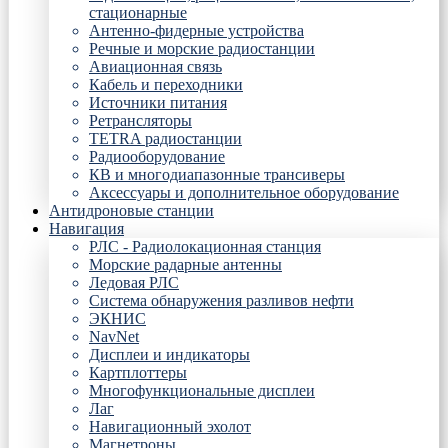
стационарные
Антенно-фидерные устройства
Речные и морские радиостанции
Авиационная связь
Кабель и переходники
Источники питания
Ретрансляторы
TETRA радиостанции
Радиооборудование
КВ и многодиапазонные трансиверы
Аксессуары и дополнительное оборудование
Антидроновые станции
Навигация
РЛС - Радиолокационная станция
Морские радарные антенны
Ледовая РЛС
Система обнаружения разливов нефти
ЭКНИС
NavNet
Дисплеи и индикаторы
Картплоттеры
Многофункциональные дисплеи
Лаг
Навигационный эхолот
Магнетроны