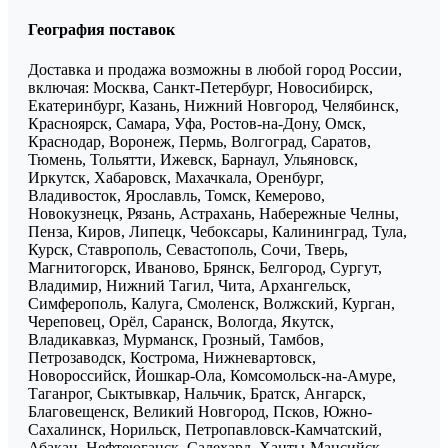
География поставок
Доставка и продажа возможны в любой город России,
включая: Москва, Санкт-Петербург, Новосибирск,
Екатеринбург, Казань, Нижний Новгород, Челябинск,
Красноярск, Самара, Уфа, Ростов-на-Дону, Омск,
Краснодар, Воронеж, Пермь, Волгоград, Саратов,
Тюмень, Тольятти, Ижевск, Барнаул, Ульяновск,
Иркутск, Хабаровск, Махачкала, Оренбург,
Владивосток, Ярославль, Томск, Кемерово,
Новокузнецк, Рязань, Астрахань, Набережные Челны,
Пенза, Киров, Липецк, Чебоксары, Калининград, Тула,
Курск, Ставрополь, Севастополь, Сочи, Тверь,
Магнитогорск, Иваново, Брянск, Белгород, Сургут,
Владимир, Нижний Тагил, Чита, Архангельск,
Симферополь, Калуга, Смоленск, Волжский, Курган,
Череповец, Орёл, Саранск, Вологда, Якутск,
Владикавказ, Мурманск, Грозный, Тамбов,
Петрозаводск, Кострома, Нижневартовск,
Новороссийск, Йошкар-Ола, Комсомольск-на-Амуре,
Таганрог, Сыктывкар, Нальчик, Братск, Ангарск,
Благовещенск, Великий Новгород, Псков, Южно-
Сахалинск, Норильск, Петропавловск-Камчатский,
Абакан, Нефтеюганск, Салехард, Ханты-Мансийск,