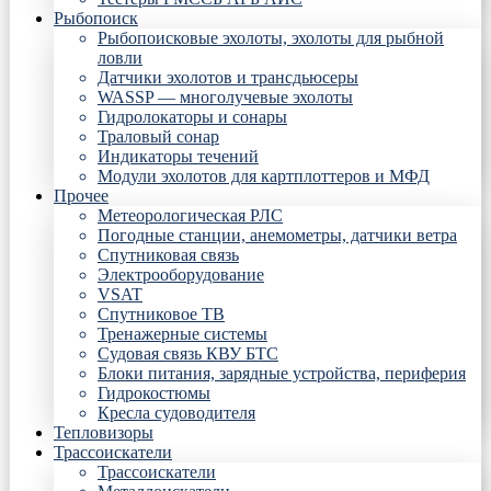
Рыбопоиск
Рыбопоисковые эхолоты, эхолоты для рыбной
ловли
Датчики эхолотов и трансдьюсеры
WASSP — многолучевые эхолоты
Гидролокаторы и сонары
Траловый сонар
Индикаторы течений
Модули эхолотов для картплоттеров и МФД
Прочее
Метеорологическая РЛС
Погодные станции, анемометры, датчики ветра
Спутниковая связь
Электрооборудование
VSAT
Спутниковое ТВ
Тренажерные системы
Судовая связь КВУ БТС
Блоки питания, зарядные устройства, периферия
Гидрокостюмы
Кресла судоводителя
Тепловизоры
Трассоискатели
Трассоискатели