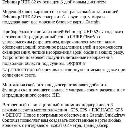
Echomap UHD 62 cv оснащен 6-дюймовым дисплеем.
Модель Эхолот-картплоттер с ультравысокой детализацией
Echomap UHD 62 cv содержит базовую карту мира и
поддерживает все морские базовые карты Garmin.
Прибор Эхолот с детализацией Echomap UHD 62 cv содержит
встроенный традиционный сонар CHIRP ClearVu с
ультравысоким разрешением, широкополосным сигналом,
обеспечивающий отличное разделение целей и возможности
сканирования, четкие изображения арок, обозначающих рыбу.
Устройство позволяет получить детальные изображения
подводной области под судном. Э
кран 6”
картплоттера
обеспечивает отличную читаемость даже при
солнечном свете.
Монтажная скоба и трансдьюсер позволяют добавить
функции сканирующего сонара с ультравысоким разрешением
и традиционного сонара CHP.
Встроенный навигационный приемник поддерживает 3
режима расчета местоположения - GPS, GPS + ГЛОНАСС, GPS
+ BEIDOU. Новое программное обеспечение Garmin Quickdraw
Contours позволяет вам создавать собственные карты любых
водоемов с интервалом изобат 0,3 метра. Трансдьюсер