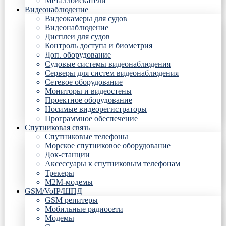
Металлоискатели
Видеонаблюдение
Видеокамеры для судов
Видеонаблюдение
Дисплеи для судов
Контроль доступа и биометрия
Доп. оборудование
Судовые системы видеонаблюдения
Серверы для систем видеонаблюдения
Сетевое оборудование
Мониторы и видеостены
Проектное оборудование
Носимые видеорегистраторы
Программное обеспечение
Спутниковая связь
Спутниковые телефоны
Морское спутниковое оборудование
Док-станции
Аксессуары к спутниковым телефонам
Трекеры
М2М-модемы
GSM/VoIP/ШПД
GSM репитеры
Мобильные радиосети
Модемы