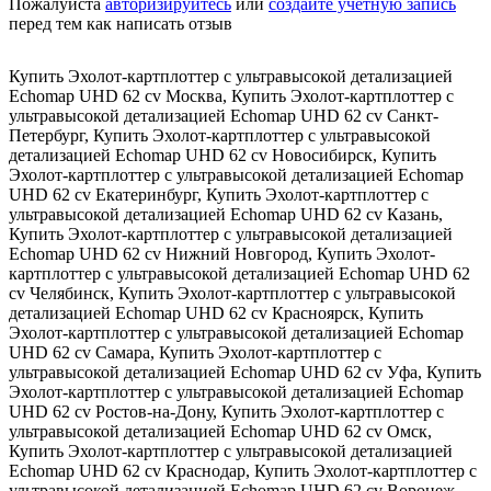
Пожалуйста
авторизируйтесь
или
создайте учетную запись
перед тем как написать отзыв
Купить Эхолот-картплоттер с ультравысокой детализацией
Echomap UHD 62 cv Москва
,
Купить Эхолот-картплоттер с
ультравысокой детализацией Echomap UHD 62 cv Санкт-
Петербург
,
Купить Эхолот-картплоттер с ультравысокой
детализацией Echomap UHD 62 cv Новосибирск
,
Купить
Эхолот-картплоттер с ультравысокой детализацией Echomap
UHD 62 cv Екатеринбург
,
Купить Эхолот-картплоттер с
ультравысокой детализацией Echomap UHD 62 cv Казань
,
Купить Эхолот-картплоттер с ультравысокой детализацией
Echomap UHD 62 cv Нижний Новгород
,
Купить Эхолот-
картплоттер с ультравысокой детализацией Echomap UHD 62
cv Челябинск
,
Купить Эхолот-картплоттер с ультравысокой
детализацией Echomap UHD 62 cv Красноярск
,
Купить
Эхолот-картплоттер с ультравысокой детализацией Echomap
UHD 62 cv Самара
,
Купить Эхолот-картплоттер с
ультравысокой детализацией Echomap UHD 62 cv Уфа
,
Купить
Эхолот-картплоттер с ультравысокой детализацией Echomap
UHD 62 cv Ростов-на-Дону
,
Купить Эхолот-картплоттер с
ультравысокой детализацией Echomap UHD 62 cv Омск
,
Купить Эхолот-картплоттер с ультравысокой детализацией
Echomap UHD 62 cv Краснодар
,
Купить Эхолот-картплоттер с
ультравысокой детализацией Echomap UHD 62 cv Воронеж
,