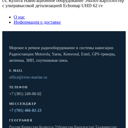
cv
,
Купить Навигационное оборудование Эхолот-картплоттер
с ультравысокой детализацией Echomap UHD 62 cv
О нас
Информация о доставке
Морское и речное радиооборудование и системы навигации.
Радиостанции Motorola, Yaesu, Kenwood, Entel, GPS-трекеры,
антенны, ЗИП, спутниковая связь.
E-MAIL
office@river-marine.ru
ТЕЛЕФОН
+7 (381) 249-00-02
МЕССЕНДЖЕР
+7 (701) 466-02-23
ГЕОГРАФИЯ
Россия
·
Казахстан
·
Беларусь
·
Узбекистан
·
Кыргызстан
·
Таджикистан
·