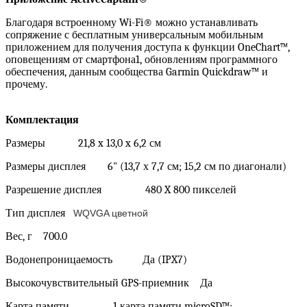
Благодаря встроенному Wi-Fi® можно устанавливать
сопряжение с бесплатным универсальным мобильным
приложением для получения доступа к функции OneChart™,
оповещениям от смартфона1, обновлениям программного
обеспечения, данным сообщества Garmin Quickdraw™ и
прочему.
Комплектация
Размеры 21,8 x 13,0 x 6,2 см
Размеры дисплея 6" (13,7 х 7,7 см; 15,2 см по диагонали)
Разрешение дисплея 480 X 800 пикселей
Тип дисплея
WQVGA цветной
Вес, г 700.0
Водонепроницаемость Да (IPX7)
Высокочувствительный GPS-приемник Да
Карта памяти 1 карта памяти microSD™;