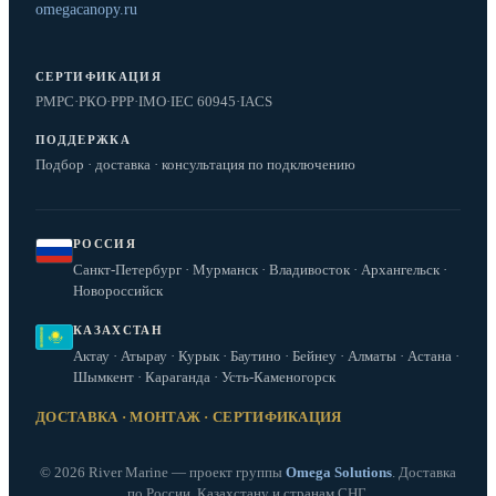
omegacanopy.ru
СЕРТИФИКАЦИЯ
РМРС
·
РКО
·
РРР
·
IMO
·
IEC 60945
·
IACS
ПОДДЕРЖКА
Подбор · доставка · консультация по подключению
РОССИЯ
Санкт-Петербург · Мурманск · Владивосток · Архангельск ·
Новороссийск
КАЗАХСТАН
Актау · Атырау · Курык · Баутино · Бейнеу · Алматы · Астана ·
Шымкент · Караганда · Усть-Каменогорск
ДОСТАВКА · МОНТАЖ · СЕРТИФИКАЦИЯ
© 2026 River Marine — проект группы
Omega Solutions
. Доставка
по России, Казахстану и странам СНГ.