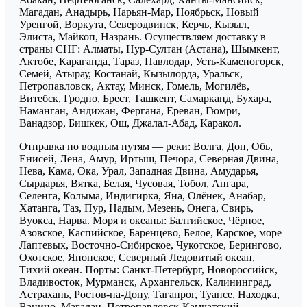
Магадан, Анадырь, Нарьян-Мар, Ноябрьск, Новый
Уренгой, Воркута, Северодвинск, Керчь, Кызыл,
Элиста, Майкоп, Назрань. Осуществляем доставку в
страны СНГ: Алматы, Нур-Султан (Астана), Шымкент,
Актобе, Караганда, Тараз, Павлодар, Усть-Каменогорск,
Семей, Атырау, Костанай, Кызылорда, Уральск,
Петропавловск, Актау, Минск, Гомель, Могилёв,
Витебск, Гродно, Брест, Ташкент, Самарканд, Бухара,
Наманган, Андижан, Фергана, Ереван, Гюмри,
Ванадзор, Бишкек, Ош, Джалал-Абад, Каракол.
Отправка по водным путям — реки: Волга, Дон, Обь,
Енисей, Лена, Амур, Иртыш, Печора, Северная Двина,
Нева, Кама, Ока, Урал, Западная Двина, Амударья,
Сырдарья, Вятка, Белая, Чусовая, Тобол, Ангара,
Селенга, Колыма, Индигирка, Яна, Олёнек, Анабар,
Хатанга, Таз, Пур, Надым, Мезень, Онега, Свирь,
Вуокса, Нарва. Моря и океаны: Балтийское, Чёрное,
Азовское, Каспийское, Баренцево, Белое, Карское, море
Лаптевых, Восточно-Сибирское, Чукотское, Берингово,
Охотское, Японское, Северный Ледовитый океан,
Тихий океан. Порты: Санкт-Петербург, Новороссийск,
Владивосток, Мурманск, Архангельск, Калининград,
Астрахань, Ростов-на-Дону, Таганрог, Туапсе, Находка,
Ванино, Магадан, Петропавловск-Камчатский,