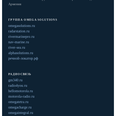
Армения
ГРУППА OMEGA SOLUTIONS
omegasolutions.ru
radarstation.ru
rivermarinepro.ru
nav-marine.ru
river-sea.ru
alphasolutions.ru
речной-локатор.рф
РАДИОСВЯЗЬ
gm340.ru
radio4you.ru
hellomotorola.ru
motorola-radio.ru
omegatetra.ru
omegacharge.ru
omegaintegral.ru