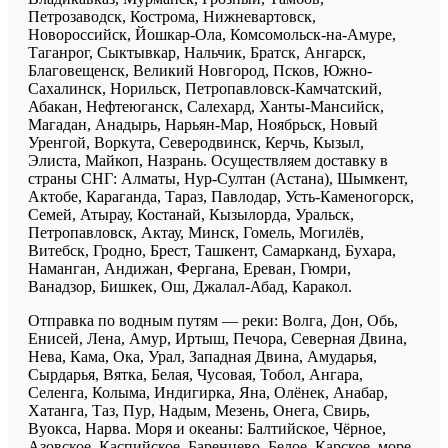
Петрозаводск, Кострома, Нижневартовск,
Новороссийск, Йошкар-Ола, Комсомольск-на-Амуре,
Таганрог, Сыктывкар, Нальчик, Братск, Ангарск,
Благовещенск, Великий Новгород, Псков, Южно-
Сахалинск, Норильск, Петропавловск-Камчатский,
Абакан, Нефтеюганск, Салехард, Ханты-Мансийск,
Магадан, Анадырь, Нарьян-Мар, Ноябрьск, Новый
Уренгой, Воркута, Северодвинск, Керчь, Кызыл,
Элиста, Майкоп, Назрань. Осуществляем доставку в
страны СНГ: Алматы, Нур-Султан (Астана), Шымкент,
Актобе, Караганда, Тараз, Павлодар, Усть-Каменогорск,
Семей, Атырау, Костанай, Кызылорда, Уральск,
Петропавловск, Актау, Минск, Гомель, Могилёв,
Витебск, Гродно, Брест, Ташкент, Самарканд, Бухара,
Наманган, Андижан, Фергана, Ереван, Гюмри,
Ванадзор, Бишкек, Ош, Джалал-Абад, Каракол.
Отправка по водным путям — реки: Волга, Дон, Обь,
Енисей, Лена, Амур, Иртыш, Печора, Северная Двина,
Нева, Кама, Ока, Урал, Западная Двина, Амударья,
Сырдарья, Вятка, Белая, Чусовая, Тобол, Ангара,
Селенга, Колыма, Индигирка, Яна, Олёнек, Анабар,
Хатанга, Таз, Пур, Надым, Мезень, Онега, Свирь,
Вуокса, Нарва. Моря и океаны: Балтийское, Чёрное,
Азовское, Каспийское, Баренцево, Белое, Карское, море