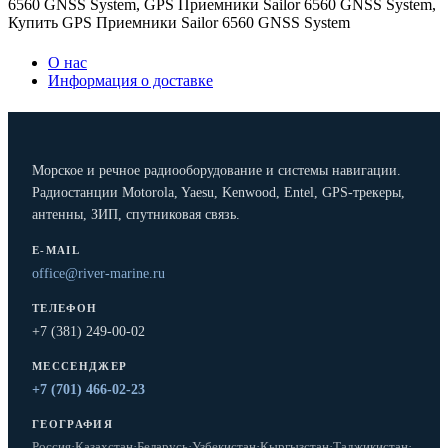
6560 GNSS System
,
GPS Приемники Sailor 6560 GNSS System
,
Купить GPS Приемники Sailor 6560 GNSS System
О нас
Информация о доставке
Морское и речное радиооборудование и системы навигации.
Радиостанции Motorola, Yaesu, Kenwood, Entel, GPS-трекеры,
антенны, ЗИП, спутниковая связь.
E-MAIL
office@river-marine.ru
ТЕЛЕФОН
+7 (381) 249-00-02
МЕССЕНДЖЕР
+7 (701) 466-02-23
ГЕОГРАФИЯ
Россия
·
Казахстан
·
Беларусь
·
Узбекистан
·
Кыргызстан
·
Таджикистан
·