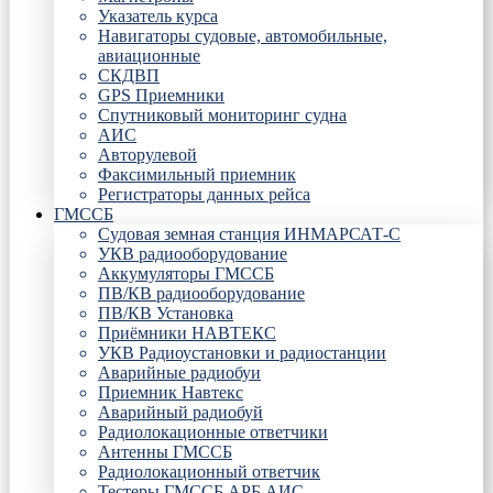
Указатель курса
Навигаторы судовые, автомобильные,
авиационные
СКДВП
GPS Приемники
Спутниковый мониторинг судна
АИС
Авторулевой
Факсимильный приемник
Регистраторы данных рейса
ГМССБ
Судовая земная станция ИНМАРСАТ-С
УКВ радиооборудование
Аккумуляторы ГМССБ
ПВ/КВ радиооборудование
ПВ/КВ Установка
Приёмники НАВТЕКС
УКВ Радиоустановки и радиостанции
Аварийные радиобуи
Приемник Навтекс
Аварийный радиобуй
Радиолокационные ответчики
Антенны ГМССБ
Радиолокационный ответчик
Тестеры ГМССБ АРБ АИС