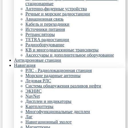
стационарные
Антенно-фидерные устройства
Речные и морские радиостанции
Авиационная связь
Кабель и переходники
Источники питания
Ретрансляторы
TETRA радиостанции
Радиооборудование
КВ и многодиапазонные трансиверы
Аксессуары и дополнительное оборудование
Антидроновые станции
Навигация
РЛС - Радиолокационная станция
Морские радарные антенны
Ледовая РЛС
Система обнаружения разливов нефти
ЭКНИС
NavNet
Дисплеи и индикаторы
Картплоттеры
Многофункциональные дисплеи
Лаг
Навигационный эхолот
Магнетроны