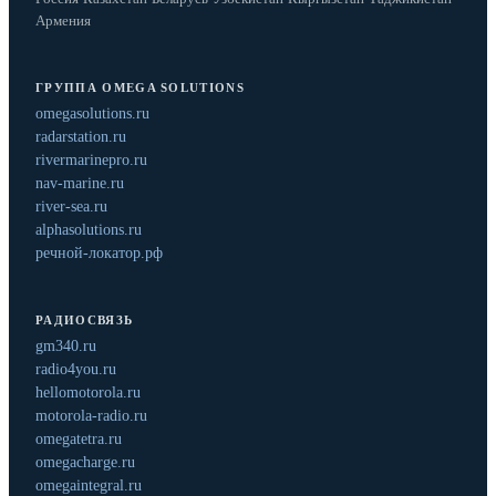
Армения
ГРУППА OMEGA SOLUTIONS
omegasolutions.ru
radarstation.ru
rivermarinepro.ru
nav-marine.ru
river-sea.ru
alphasolutions.ru
речной-локатор.рф
РАДИОСВЯЗЬ
gm340.ru
radio4you.ru
hellomotorola.ru
motorola-radio.ru
omegatetra.ru
omegacharge.ru
omegaintegral.ru