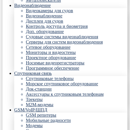
Металлоискатели
Видеонаблюдение
Видеокамеры для судов
Видеонаблюдение
Дисплеи для судов
Контроль доступа и биометрия
Доп. оборудование
Судовые системы видеонаблюдения
Серверы для систем видеонаблюдения
Сетевое оборудование
Мониторы и видеостены
Проектное оборудование
Носимые видеорегистраторы
Программное обеспечение
Спутниковая связь
Спутниковые телефоны
Морское спутниковое оборудование
Док-станции
Аксессуары к спутниковым телефонам
Трекеры
М2М-модемы
GSM/VoIP/ШПД
GSM репитеры
Мобильные радиосети
Модемы