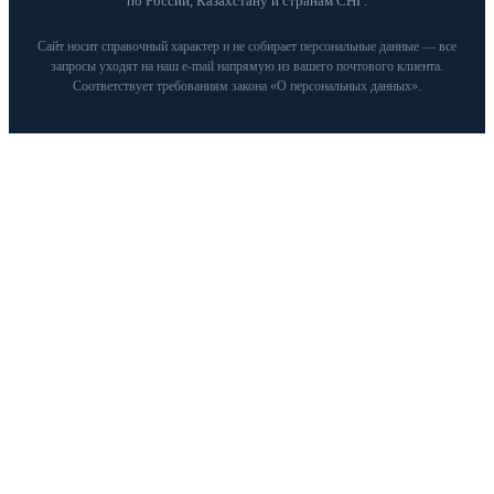
по России, Казахстану и странам СНГ.
Сайт носит справочный характер и не собирает персональные данные — все
запросы уходят на наш e‑mail напрямую из вашего почтового клиента.
Соответствует требованиям закона «О персональных данных».