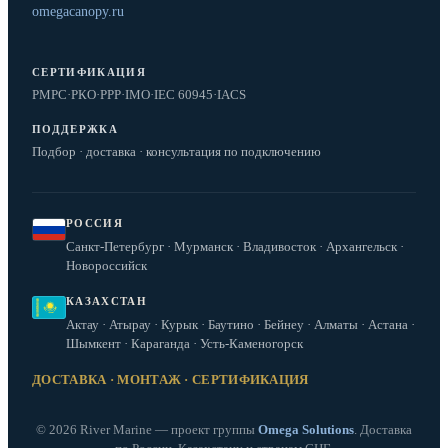
omegacanopy.ru
СЕРТИФИКАЦИЯ
РМРС
·
РКО
·
РРР
·
IMO
·
IEC 60945
·
IACS
ПОДДЕРЖКА
Подбор · доставка · консультация по подключению
РОССИЯ
Санкт-Петербург · Мурманск · Владивосток · Архангельск ·
Новороссийск
КАЗАХСТАН
Актау · Атырау · Курык · Баутино · Бейнеу · Алматы · Астана ·
Шымкент · Караганда · Усть-Каменогорск
ДОСТАВКА · МОНТАЖ · СЕРТИФИКАЦИЯ
© 2026 River Marine — проект группы
Omega Solutions
. Доставка