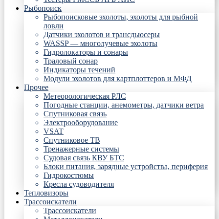
Рыбопоиск
Рыбопоисковые эхолоты, эхолоты для рыбной
ловли
Датчики эхолотов и трансдьюсеры
WASSP — многолучевые эхолоты
Гидролокаторы и сонары
Траловый сонар
Индикаторы течений
Модули эхолотов для картплоттеров и МФД
Прочее
Метеорологическая РЛС
Погодные станции, анемометры, датчики ветра
Спутниковая связь
Электрооборудование
VSAT
Спутниковое ТВ
Тренажерные системы
Судовая связь КВУ БТС
Блоки питания, зарядные устройства, периферия
Гидрокостюмы
Кресла судоводителя
Тепловизоры
Трассоискатели
Трассоискатели