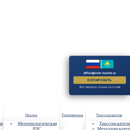
office@river-marine.ru
КОПИРОВАТЬ
Все запросы только на e-mail
Прочее
Тепловизоры
Трассоискатели
ые
Метеорологическая
Трассоискател
РЛС
Металлоискател