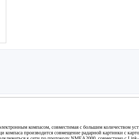
электронным компасом, совместимая с большим количеством устр
щи компаса производится совмещение радарной картинки с карто
одключаться к сети по протоколу NMEA2000, совместимо с Link-