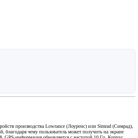
ойств производства Lowrance (Лоуренс) или Simrad (Симрад),
й, благодаря чему пользователь может получить на экране
8. GPS-информация обновляется с частотой 10 Гц. Корпус