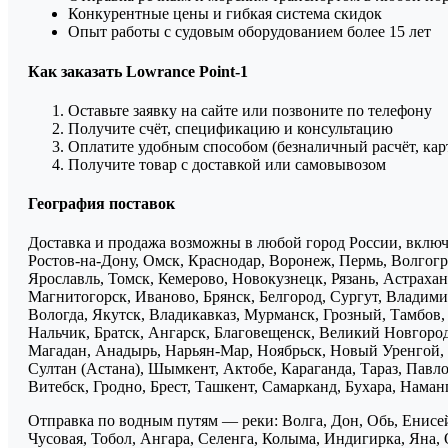
Конкурентные цены и гибкая система скидок
Опыт работы с судовым оборудованием более 15 лет
Как заказать Lowrance Point-1
Оставьте заявку на сайте или позвоните по телефону
Получите счёт, спецификацию и консультацию
Оплатите удобным способом (безналичный расчёт, кар
Получите товар с доставкой или самовывозом
География поставок
Доставка и продажа возможны в любой город России, включа
Ростов-на-Дону, Омск, Краснодар, Воронеж, Пермь, Волгогра
Ярославль, Томск, Кемерово, Новокузнецк, Рязань, Астрахан
Магнитогорск, Иваново, Брянск, Белгород, Сургут, Владими
Вологда, Якутск, Владикавказ, Мурманск, Грозный, Тамбов
Нальчик, Братск, Ангарск, Благовещенск, Великий Новгоро
Магадан, Анадырь, Нарьян-Мар, Ноябрьск, Новый Уренгой, 
Султан (Астана), Шымкент, Актобе, Караганда, Тараз, Павло
Витебск, Гродно, Брест, Ташкент, Самарканд, Бухара, Нама
Отправка по водным путям — реки: Волга, Дон, Обь, Енисей
Чусовая, Тобол, Ангара, Селенга, Колыма, Индигирка, Яна, 