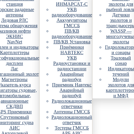
станция
ИНМАРСАТ-С
эхолоты для
рские радарные
УКВ
рыбной ловл
антенны
радиооборудование
Датчики
Ледовая РЛС
Аккумуляторы
эхолотов и
тема обнаружения
ГМССБ
трансдьюсер
разливов нефти
ПВ/КВ
WASSP —
ЭКНИС
радиооборудование
многолучевы
NavNet
ПВ/КВ Установка
эхолоты
плеи и индикаторы
Приёмники
Гидролокато
Картплоттеры
НАВТЕКС
и сонары
гофункциональные
УКВ
Траловый
дисплеи
Радиоустановки и
сонар
Лаг
радиостанции
Индикаторы
гационный эхолот
Аварийные
течений
Магнетроны
радиобуи
Модули
Указатель курса
Приемник Навтекс
эхолотов для
игаторы судовые,
Аварийный
картплоттеро
автомобильные,
радиобуй
и МФД
авиационные
Радиолокационные
СКДВП
ответчики
PS Приемники
Антенны ГМССБ
Спутниковый
Радиолокационный
ониторинг судна
ответчик
АИС
Тестеры ГМССБ
Авторулевой
АРБ АИС