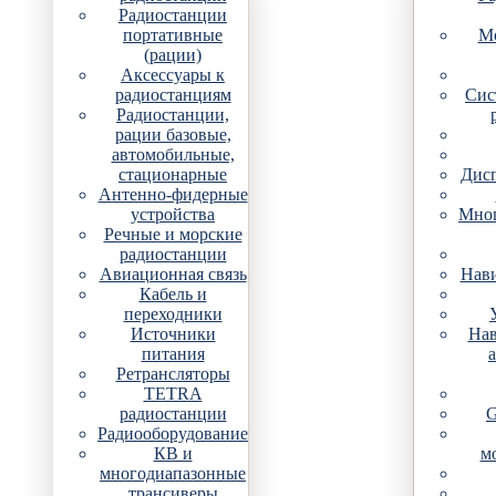
Радиостанции
портативные
Мо
(рации)
Аксессуары к
радиостанциям
Сис
Радиостанции,
рации базовые,
автомобильные,
стационарные
Дис
Антенно-фидерные
устройства
Мно
Речные и морские
радиостанции
Авиационная связь
Нави
Кабель и
переходники
Источники
Нав
питания
Ретрансляторы
TETRA
радиостанции
G
Радиооборудование
КВ и
м
многодиапазонные
трансиверы