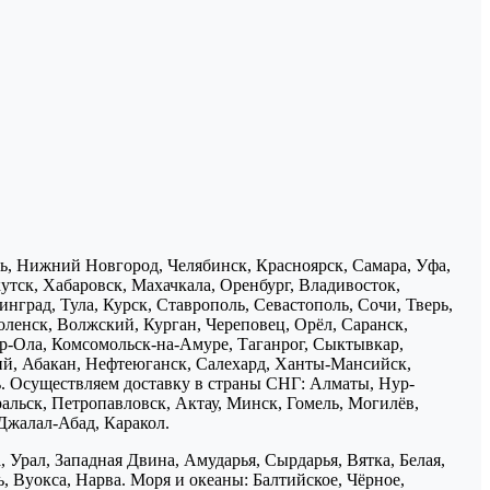
нь, Нижний Новгород, Челябинск, Красноярск, Самара, Уфа,
утск, Хабаровск, Махачкала, Оренбург, Владивосток,
нград, Тула, Курск, Ставрополь, Севастополь, Сочи, Тверь,
ленск, Волжский, Курган, Череповец, Орёл, Саранск,
р-Ола, Комсомольск-на-Амуре, Таганрог, Сыктывкар,
ий, Абакан, Нефтеюганск, Салехард, Ханты-Мансийск,
ь. Осуществляем доставку в страны СНГ: Алматы, Нур-
ральск, Петропавловск, Актау, Минск, Гомель, Могилёв,
Джалал-Абад, Каракол.
 Урал, Западная Двина, Амударья, Сырдарья, Вятка, Белая,
, Вуокса, Нарва. Моря и океаны: Балтийское, Чёрное,