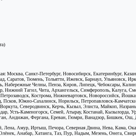
та)
я: Москва, Санкт-Петербург, Новосибирск, Екатеринбург, Каза
д, Саратов, Тюмень, Тольятти, Ижевск, Барнаул, Ульяновск, Ирк
ь, Набережные Челны, Пенза, Киров, Липецк, Чебоксары, Калини
р, Нижний Тагил, Чита, Архангельск, Симферополь, Калуга, Смо
, Петрозаводск, Кострома, Нижневартовск, Новороссийск, Йошка
д, Псков, Южно-Сахалинск, Норильск, Петропавловск-Камчатск
Воркута, Северодвинск, Керчь, Кызыл, Элиста, Майкоп, Назран
дар, Усть-Каменогорск, Семей, Атырау, Костанай, Кызылорда, У
нган, Андижан, Фергана, Ереван, Гюмри, Ванадзор, Бишкек, Ош, 
, Лена, Амур, Иртыш, Печора, Северная Двина, Нева, Кама, Ока,
Олёнек, Анабар, Хатанга, Таз, Пур, Надым, Мезень, Онега, Свирь