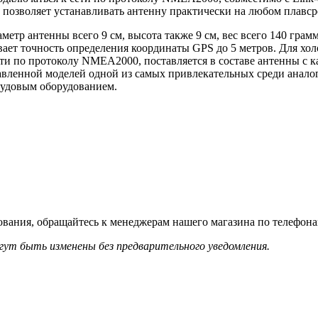
 позволяет устанавливать антенну практически на любом плавср
аметр антенны всего 9 см, высота также 9 см, вес всего 140 грам
ивает точность определения координаты GPS до 5 метров. Для хо
ти по протоколу NMEA2000, поставляется в составе антенны с ка
авленной моделей одной из самых привлекательных среди анало
судовым оборудованием.
ования, обращайтесь к менеджерам нашего магазина по телефона
гут быть изменены без предварительного уведомления.