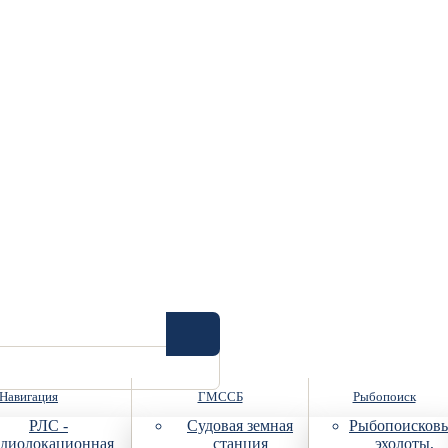
Навигация
ГМССБ
Рыбопоиск
РЛС -
Судовая земная
Рыбопоисков
диолокационная
станция
эхолоты,