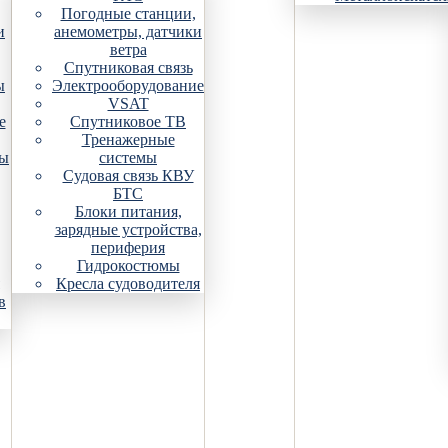
Погодные станции,
и
анемометры, датчики
ветра
Спутниковая связь
ы
Электрооборудование
VSAT
е
Спутниковое ТВ
Тренажерные
ры
системы
Судовая связь КВУ
БТС
Блоки питания,
зарядные устройства,
периферия
Гидрокостюмы
Кресла судоводителя
в