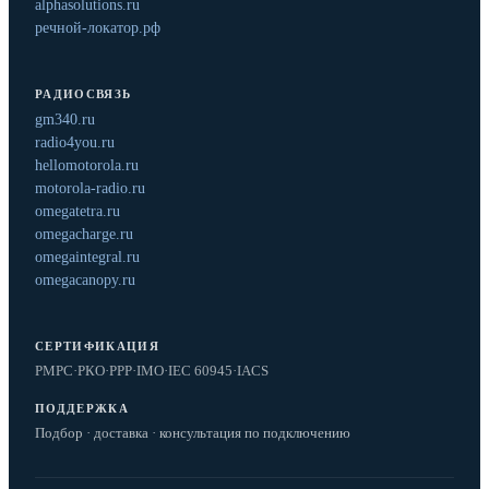
alphasolutions.ru
речной-локатор.рф
РАДИОСВЯЗЬ
gm340.ru
radio4you.ru
hellomotorola.ru
motorola-radio.ru
omegatetra.ru
omegacharge.ru
omegaintegral.ru
omegacanopy.ru
СЕРТИФИКАЦИЯ
РМРС
·
РКО
·
РРР
·
IMO
·
IEC 60945
·
IACS
ПОДДЕРЖКА
Подбор · доставка · консультация по подключению