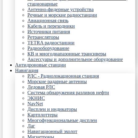
стационарные
Антенно-фидерные устройства
Речные и морские радиостанции
Авиационная связь
Кабель и переходники
Источники питания
Ретрансляторы
TETRA радиостанции
Радиооборудование
КВ и многодиапазонные трансиверы
Аксессуары и дополнительное оборудование
Антидроновые станции
Навигация
РЛС - Радиолокационная станция
Морские радарные антенны
Ледовая РЛС
Система обнаружения разливов нефти
ЭКНИС
NavNet
Дисплеи и индикаторы
Картплоттеры
Многофункциональные дисплеи
Лаг
Навигационный эхолот
Магнетроны