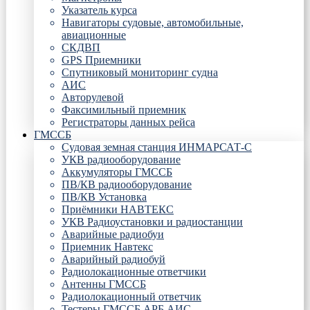
Указатель курса
Навигаторы судовые, автомобильные,
авиационные
СКДВП
GPS Приемники
Спутниковый мониторинг судна
АИС
Авторулевой
Факсимильный приемник
Регистраторы данных рейса
ГМССБ
Судовая земная станция ИНМАРСАТ-С
УКВ радиооборудование
Аккумуляторы ГМССБ
ПВ/КВ радиооборудование
ПВ/КВ Установка
Приёмники НАВТЕКС
УКВ Радиоустановки и радиостанции
Аварийные радиобуи
Приемник Навтекс
Аварийный радиобуй
Радиолокационные ответчики
Антенны ГМССБ
Радиолокационный ответчик
Тестеры ГМССБ АРБ АИС