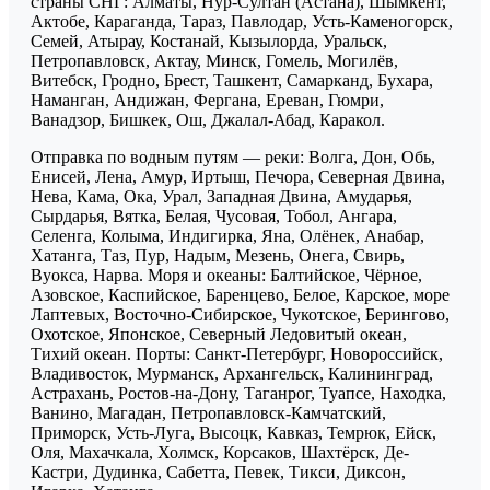
страны СНГ: Алматы, Нур-Султан (Астана), Шымкент,
Актобе, Караганда, Тараз, Павлодар, Усть-Каменогорск,
Семей, Атырау, Костанай, Кызылорда, Уральск,
Петропавловск, Актау, Минск, Гомель, Могилёв,
Витебск, Гродно, Брест, Ташкент, Самарканд, Бухара,
Наманган, Андижан, Фергана, Ереван, Гюмри,
Ванадзор, Бишкек, Ош, Джалал-Абад, Каракол.
Отправка по водным путям — реки: Волга, Дон, Обь,
Енисей, Лена, Амур, Иртыш, Печора, Северная Двина,
Нева, Кама, Ока, Урал, Западная Двина, Амударья,
Сырдарья, Вятка, Белая, Чусовая, Тобол, Ангара,
Селенга, Колыма, Индигирка, Яна, Олёнек, Анабар,
Хатанга, Таз, Пур, Надым, Мезень, Онега, Свирь,
Вуокса, Нарва. Моря и океаны: Балтийское, Чёрное,
Азовское, Каспийское, Баренцево, Белое, Карское, море
Лаптевых, Восточно-Сибирское, Чукотское, Берингово,
Охотское, Японское, Северный Ледовитый океан,
Тихий океан. Порты: Санкт-Петербург, Новороссийск,
Владивосток, Мурманск, Архангельск, Калининград,
Астрахань, Ростов-на-Дону, Таганрог, Туапсе, Находка,
Ванино, Магадан, Петропавловск-Камчатский,
Приморск, Усть-Луга, Высоцк, Кавказ, Темрюк, Ейск,
Оля, Махачкала, Холмск, Корсаков, Шахтёрск, Де-
Кастри, Дудинка, Сабетта, Певек, Тикси, Диксон,