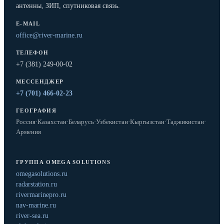
антенны, ЗИП, спутниковая связь.
E-MAIL
office@river-marine.ru
ТЕЛЕФОН
+7 (381) 249-00-02
МЕССЕНДЖЕР
+7 (701) 466-02-23
ГЕОГРАФИЯ
Россия
·
Казахстан
·
Беларусь
·
Узбекистан
·
Кыргызстан
·
Таджикистан
·
Армения
ГРУППА OMEGA SOLUTIONS
omegasolutions.ru
radarstation.ru
rivermarinepro.ru
nav-marine.ru
river-sea.ru