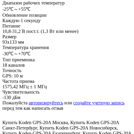
Диапазон рабочих температур
-25℃～+55℃
Обновление позиции
Каждую 1 секунду
Питание
10,8-31,2 В пост.т. (1,3 Вт или менее)
Размер
93х133 мм
Температура хранения
-30℃～+70℃
Тип приемника
18 каналов
Точность
GPS: 10 м
Частота приема
1575,42 МГц ± 1 МГц
Чувствительность
-130 дБм
Пожалуйста
авторизируйтесь
или
создайте учетную запись
перед тем как написать отзыв
Купить Koden GPS-20A Москва
,
Купить Koden GPS-20A
Санкт-Петербург
,
Купить Koden GPS-20A Новосибирск
,
Купить Koden GPS-20A Екатеринбург
,
Купить Koden GPS-20A