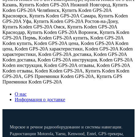
Казань
,
Купить Koden GPS-20A Нижний Новгород
,
Купить
Koden GPS-20A Челябинск
,
Купить Koden GPS-20A
Красноярск
,
Купить Koden GPS-20A Самара
,
Купить Koden
GPS-20A Уфа
,
Купить Koden GPS-20A Ростов-на-Дону
,
Купить Koden GPS-20A Омск
,
Купить Koden GPS-20A
Краснодар
,
Купить Koden GPS-20A Воронеж
,
Купить Koden
GPS-20A Пермь
,
Koden GPS-20A купить
,
Koden GPS-20A
Koden купить
,
Koden GPS-20A цена
,
Koden GPS-20A Koden
цена
,
Koden GPS-20A характеристики
,
Koden GPS-20A Koden
характеристики
,
Koden GPS-20A доставка
,
Koden GPS-20A
Koden доставка
,
Koden GPS-20A инструкция
,
Koden GPS-20A
Koden инструкция
,
Koden GPS-20A отзывы
,
Koden GPS-20A
Koden отзывы
,
Koden Koden GPS-20A
,
Купить Koden Koden
GPS-20A
,
GPS Приемники Koden GPS-20A
,
Купить GPS
Приемники Koden GPS-20A
О нас
Информация о доставке
Морское и речное радиооборудование и системы навигации.
Радиостанции Motorola, Yaesu, Kenwood, Entel, GPS-трекеры,