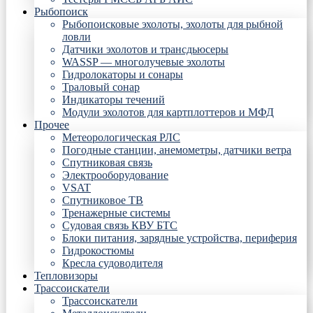
Рыбопоиск
Рыбопоисковые эхолоты, эхолоты для рыбной
ловли
Датчики эхолотов и трансдьюсеры
WASSP — многолучевые эхолоты
Гидролокаторы и сонары
Траловый сонар
Индикаторы течений
Модули эхолотов для картплоттеров и МФД
Прочее
Метеорологическая РЛС
Погодные станции, анемометры, датчики ветра
Спутниковая связь
Электрооборудование
VSAT
Спутниковое ТВ
Тренажерные системы
Судовая связь КВУ БТС
Блоки питания, зарядные устройства, периферия
Гидрокостюмы
Кресла судоводителя
Тепловизоры
Трассоискатели
Трассоискатели