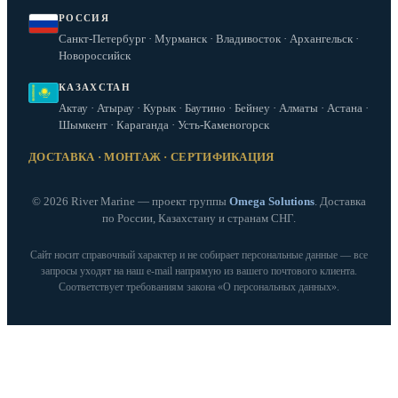
РОССИЯ
Санкт-Петербург · Мурманск · Владивосток · Архангельск ·
Новороссийск
КАЗАХСТАН
Актау · Атырау · Курык · Баутино · Бейнеу · Алматы · Астана ·
Шымкент · Караганда · Усть-Каменогорск
ДОСТАВКА · МОНТАЖ · СЕРТИФИКАЦИЯ
© 2026 River Marine — проект группы
Omega Solutions
. Доставка
по России, Казахстану и странам СНГ.
Сайт носит справочный характер и не собирает персональные данные — все
запросы уходят на наш e‑mail напрямую из вашего почтового клиента.
Соответствует требованиям закона «О персональных данных».