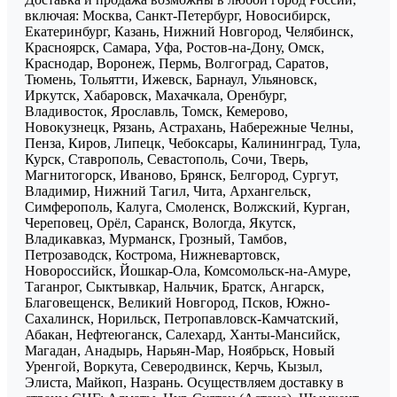
включая: Москва, Санкт-Петербург, Новосибирск,
Екатеринбург, Казань, Нижний Новгород, Челябинск,
Красноярск, Самара, Уфа, Ростов-на-Дону, Омск,
Краснодар, Воронеж, Пермь, Волгоград, Саратов,
Тюмень, Тольятти, Ижевск, Барнаул, Ульяновск,
Иркутск, Хабаровск, Махачкала, Оренбург,
Владивосток, Ярославль, Томск, Кемерово,
Новокузнецк, Рязань, Астрахань, Набережные Челны,
Пенза, Киров, Липецк, Чебоксары, Калининград, Тула,
Курск, Ставрополь, Севастополь, Сочи, Тверь,
Магнитогорск, Иваново, Брянск, Белгород, Сургут,
Владимир, Нижний Тагил, Чита, Архангельск,
Симферополь, Калуга, Смоленск, Волжский, Курган,
Череповец, Орёл, Саранск, Вологда, Якутск,
Владикавказ, Мурманск, Грозный, Тамбов,
Петрозаводск, Кострома, Нижневартовск,
Новороссийск, Йошкар-Ола, Комсомольск-на-Амуре,
Таганрог, Сыктывкар, Нальчик, Братск, Ангарск,
Благовещенск, Великий Новгород, Псков, Южно-
Сахалинск, Норильск, Петропавловск-Камчатский,
Абакан, Нефтеюганск, Салехард, Ханты-Мансийск,
Магадан, Анадырь, Нарьян-Мар, Ноябрьск, Новый
Уренгой, Воркута, Северодвинск, Керчь, Кызыл,
Элиста, Майкоп, Назрань. Осуществляем доставку в