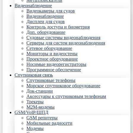
Металлоискатели
Видеонаблюдение
Видеокамеры для судов
Видеонаблюдение
Дисплеи для судов
Контроль доступа и биометрия
Доп. оборудование
Судовые системы видеонаблюдения
Серверы для систем видеонаблюдения
Сетевое оборудование
Мониторы и видеостены
Проектное оборудование
Носимые видеорегистраторы
Программное обеспечение
Спутниковая связь
Спутниковые телефоны
Морское спутниковое оборудование
Док-станции
Аксессуары к спутниковым телефонам
Трекеры
М2М-модемы
GSM/VoIP/ШПД
GSM репитеры
Мобильные радиосети
Модемы